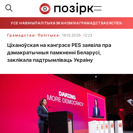
УСЕ НАВІНЫ
ПАЛІТЫКА
ЭКАНОМІКА
ГРАМАДСТВА
БЯСПЕКА
УСЕ
Грамадства
Палітыка
18.10.2025
12:23
Ціханоўская на кангрэсе PES заявіла пра
дэмакратычныя памкненні Беларусі,
заклікала падтрымліваць Украіну