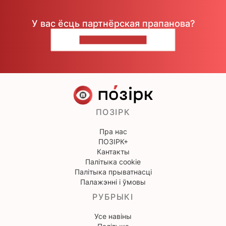
У вас ёсць партнёрская прапанова?
НАПІШЫЦЕ НАМ
ПОЗІРК
Пра нас
ПОЗІРК+
Кантакты
Палітыка cookie
Палітыка прыватнасці
Палажэнні і ўмовы
РУБРЫКІ
Усе навіны