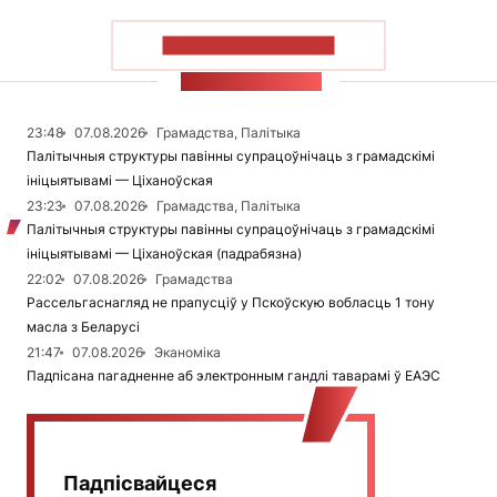
ПАКАЗАЦЬ БОЛЬШ
СТУЖКА НАВІН
23:48
07.08.2026
Грамадства, Палітыка
Палітычныя структуры павінны супрацоўнічаць з грамадскімі
ініцыятывамі — Ціханоўская
23:23
07.08.2026
Грамадства, Палітыка
Палітычныя структуры павінны супрацоўнічаць з грамадскімі
ініцыятывамі — Ціханоўская (падрабязна)
22:02
07.08.2026
Грамадства
Рассельгаснагляд не прапусціў у Пскоўскую вобласць 1 тону
масла з Беларусі
21:47
07.08.2026
Эканоміка
Падпісана пагадненне аб электронным гандлі таварамі ў ЕАЭС
Падпісвайцеся