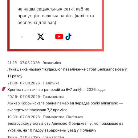
на нашы сацыяльныя сеткі, каб не
прапусціць важныя навіны (калі гэта
бяспечна для вас)
21:25
07.08.2026
Эканоміка
Лукашэнка назваў “жудасцю” павелічэнне страт Белкаапсаюза ў
11 разоў
21:08
07.08.2026
Палітыка
Хроніка палітычных рэпрэсій за 6–7 жніўня 2026 года
20:15
07.08.2026
Грамадства
Жыхар Кобрынскага раёна памёр ад перадазіроўкі алкаголю —
экспертыза паказала 7,2 праміле
19:39
07.08.2026
Грамадства, Палітыка
Беларускаму актывісту Аляксею Францкевічу, які пражывае ва
Украіне, на 10 гадоў забаронены ўезд у Польшчу
19:22
07.08.2026
Грамадства