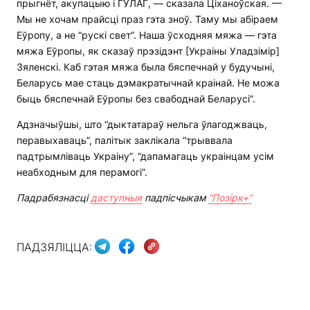
прыгнёт, акупацыю і ГУЛАГ, — сказала Ціханоўская. —
Мы не хочам прайсці праз гэта зноў. Таму мы абіраем
Еўропу, а не “рускі свет”. Наша ўсходняя мяжа — гэта
мяжа Еўропы, як сказаў прэзідэнт [Украіны Уладзімір]
Зяленскі. Каб гэтая мяжа была бяспечнай у будучыні,
Беларусь мае стаць дэмакратычнай краінай. Не можа
быць бяспечнай Еўропы без свабоднай Беларусі”.
Адзначыўшы, што “дыктатараў нельга ўлагоджваць,
перавыхаваць”, палітык заклікала “трыввала
падтрымліваць Украіну”, “дапамагаць украінцам усім
неабходным для перамогі”.
Падрабязнасці
даступныя
падпісчыкам
“Позірк+”
ПАДЗЯЛІЦЦА: