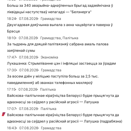
Больш за 340 аварыйна-аднаўленчых брыгад задзейнічана ў
ліквідацыі наступстваў непагадзі — "Белэнерга"
18:24
07.08.2026
Грамадства
Двухгадовая дзяўчынка выпала з акна чацвёртага паверха ў
Брэсце
18:10
07.08.2026
Грамадства, Палітыка
За тыдзень для дзяцей палітвязняў сабрана амаль палова
заяўленай сумы
17:47
07.08.2026
Эканоміка
Лукашэнка: Стрымліванне цэн і інфляцыі застаецца за ўрадам
17:30
07.08.2026
Грамадства
За восем дзён у міліцыю паступіла больш за 2,5 тыс.
паведамленняў аб званках тэлефонных махляроў
17:15
07.08.2026
Палітыка
Вайскова-палітычнае кіраўніцтва Беларусі будзе прыцягнута да
адказнасці за саўдзел у расійскай агрэсіі — Латушка
17:07
07.08.2026
Палітыка
Вайскова-палітычнае кіраўніцтва Беларусі будзе прыцягнута да
адказнасці за саўдзел у расійскай агрэсіі — Латушка (падрабязна)
16:43
07.08.2026
Грамадства