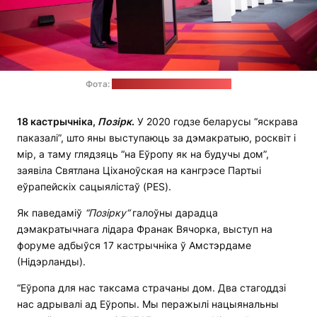
Фота:
Офіс Святланы Ціханоўскай
18 кастрычніка,
Позірк
.
У 2020 годзе беларусы “яскрава
паказалі”, што яны выступаюць за дэмакратыю, росквіт і
мір, а таму глядзяць “на Еўропу як на будучы дом”,
заявіла Святлана Ціханоўская на кангрэсе Партыі
еўрапейскіх сацыялістаў (PES).
Як паведаміў
“
Позірку
“
галоўны дарадца
дэмакратычнага лідара Франак Вячорка, выступ на
форуме адбыўся 17 кастрычніка ў Амстэрдаме
(Нідэрланды).
“Еўропа для нас таксама страчаны дом. Два стагоддзі
нас адрывалі ад Еўропы. Мы перажылі нацыянальны