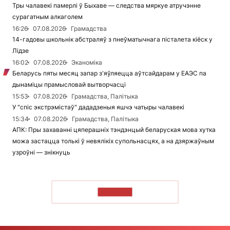
Тры чалавекі памерлі ў Быхаве — следства мяркуе атручэнне
сурагатным алкаголем
16:26
07.08.2026
Грамадства
14-гадовы школьнік абстраляў з пнеўматычнага пісталета кіёск у
Лідзе
16:02
07.08.2026
Эканоміка
Беларусь пяты месяц запар з'яўляецца аўтсайдарам у ЕАЭС па
дынаміцы прамысловай вытворчасці
15:53
07.08.2026
Грамадства, Палітыка
У "спіс экстрэмістаў" дададзеныя яшчэ чатыры чалавекі
15:34
07.08.2026
Грамадства, Палітыка
АПК: Пры захаванні цяперашніх тэндэнцый беларуская мова хутка
можа застацца толькі ў невялікіх супольнасцях, а на дзяржаўным
узроўні — знікнуць
ЧЫТАЦЬ