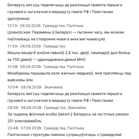
Беларусь могуць падключыць да рэалізацыі праекта першага
грузавога чыгуначнага маршруту паміж РФ і Пакістанам
(дапоўнена)
12:13
08.08.2026
Грамадства, Палітыка
Ціханоўская: Перамены ў Беларусі — пытанне часу, мы можам
паўплываць на стварэнне новага акна магчымасцяў
11:30
08.08.2026
Грамадства
Моцны вецер 6 жніўня паваліў 2,4 тыс. дрэў, пашкодзіў дахі больш
за 700 дамоў — удакладненыя даныя МНС
10:58
08.08.2026
Грамадства, Палітыка
Мінабароны пашырыла кола жанчын-медыкаў, якія трапляюць пад
вайсковы ўлік
10:04
08.08.2026
Эканоміка
Беларусь могуць падключыць да рэалізацыі праекта першага
грузавога чыгуначнага маршруту паміж РФ і Пакістанам
09:36
08.08.2026
Грамадства, Эканоміка
За тыдзень фізічныя асобы ўвезлі ў Беларусь на льготных умовах
251 электрамабіль
23:48
07.08.2026
Грамадства, Палітыка
Палітычныя структуры павінны супрацоўнічаць з грамадскімі