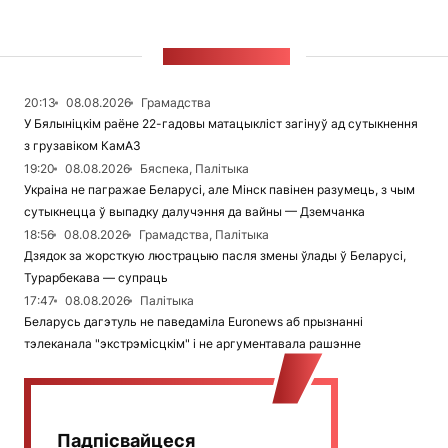
СТУЖКА НАВІН
20:13
08.08.2026
Грамадства
У Бялыніцкім раёне 22-гадовы матацыкліст загінуў ад сутыкнення
з грузавіком КамАЗ
19:20
08.08.2026
Бяспека, Палітыка
Украіна не пагражае Беларусі, але Мінск павінен разумець, з чым
сутыкнецца ў выпадку далучэння да вайны — Дземчанка
18:56
08.08.2026
Грамадства, Палітыка
Дзядок за жорсткую люстрацыю пасля змены ўлады ў Беларусі,
Турарбекава — супраць
17:47
08.08.2026
Палітыка
Беларусь дагэтуль не паведаміла Euronews аб прызнанні
тэлеканала "экстрэмісцкім" і не аргументавала рашэнне
Падпісвайцеся