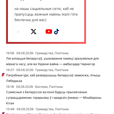
на нашы сацыяльныя сеткі, каб не
прапусціць важныя навіны (калі гэта
бяспечна для вас)
16:56
08.08.2026
Грамадства, Палітыка
Легалізацыя беларусаў, ушанаванне памяці зразумелыя для
мірнага часу, але ва Украіне вайна — амбасадар Чарнагор
16:27
08.08.2026
Грамадства, Палітыка
Патрэбныя ідэі, каб разварушыць беларусаў замежжа, лічыць
Лябедзька
16:18
08.08.2026
Бяспека, Палітыка
Сумесныя з Беларуссю вучэнні будуць прысвечаныя
супрацьдзеянню тэрарызму ў гарадскіх ўмовах — Мінабароны
Кітая
15:46
08.08.2026
Грамадства, Палітыка