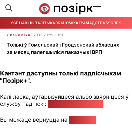
УСЕ НАВІНЫ
ПАЛІТЫКА
ЭКАНОМІКА
ГРАМАДСТВА
БЯСПЕКА
УСЕ
Эканоміка
20.10.2025
13:28
Толькі ў Гомельскай і Гродзенскай абласцях
за месяц палепшыліся паказчыкі ВРП
Кантэнт даступны толькі падпісчыкам
"Позірк+".
Калі ласка, аўтарызуйцеся альбо звярніцеся ў
службу падпіскі:
pozirk@pozirk.online
Вы можаце вернуцца на
Галоўную