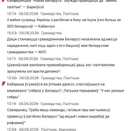
Канферэнцыя "Новая Беларусь" заўжды прыводзіць да "змены
палітык" — Баркоўскі
15:13
08.08.2026
Грамадства, Палітыка
У вайне супраць Украіны з расійскага боку загінула ўжо больш за
500 беларусаў — Кабанчук
15:03
08.08.2026
Грамадства
Дзіця становіцца грамадзянінам Беларусі незалежна ад месца
нараджэння, калі хоць адзін з яго бацькоў мае беларускае
грамадзянства — МУС
14:11
08.08.2026
Грамадства, Палітыка
Ціханоўская заклікала праваабаронцаў даць экс-палітвязням
зразумелы алгарытм дапамогі
13:50
08.08.2026
Грамадства, Палітыка
Бабарыка ўсумніўся ва ўплыве дэмсіл, спаслаўшыся на
меркаванні "сяброў у Беларусі", Латушка парыраваў: "У нас розныя
сябры"
13:15
08.08.2026
Грамадства, Палітыка
Севярынец: Трэба мець каманды, гатовыя пры магчымасці
правесці ў рэгіёнах Беларусі "ад акцый і новых вырабаў да
рэформаў"
12:54
08.08.2026
Палітыка, Эканоміка