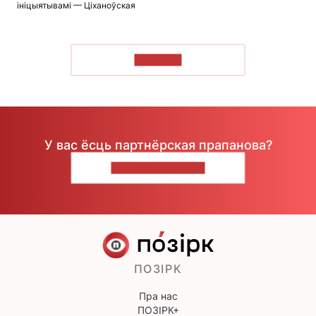
ініцыятывамі — Ціханоўская
ЧЫТАЦЬ
У вас ёсць партнёрская прапанова?
НАПІШЫЦЕ НАМ
ПОЗІРК
Пра нас
ПОЗІРК+