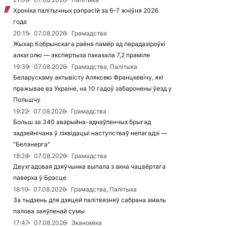
Хроніка палітычных рэпрэсій за 6–7 жніўня 2026
года
20:15
07.08.2026
Грамадства
Жыхар Кобрынскага раёна памёр ад перадазіроўкі
алкаголю — экспертыза паказала 7,2 праміле
19:39
07.08.2026
Грамадства, Палітыка
Беларускаму актывісту Аляксею Францкевічу, які
пражывае ва Украіне, на 10 гадоў забаронены ўезд у
Польшчу
19:22
07.08.2026
Грамадства
Больш за 340 аварыйна-аднаўленчых брыгад
задзейнічана ў ліквідацыі наступстваў непагадзі —
"Белэнерга"
18:24
07.08.2026
Грамадства
Двухгадовая дзяўчынка выпала з акна чацвёртага
паверха ў Брэсце
18:10
07.08.2026
Грамадства, Палітыка
За тыдзень для дзяцей палітвязняў сабрана амаль
палова заяўленай сумы
17:47
07.08.2026
Эканоміка