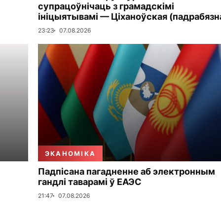
супрацоўнічаць з грамадскімі
ініцыятывамі — Ціханоўская (падрабязн
23:23
07.08.2026
ЭКАНОМІКА
Падпісана пагадненне аб электронным
гандлі таварамі ў ЕАЭС
21:47
07.08.2026