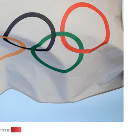
Фота:
МАК