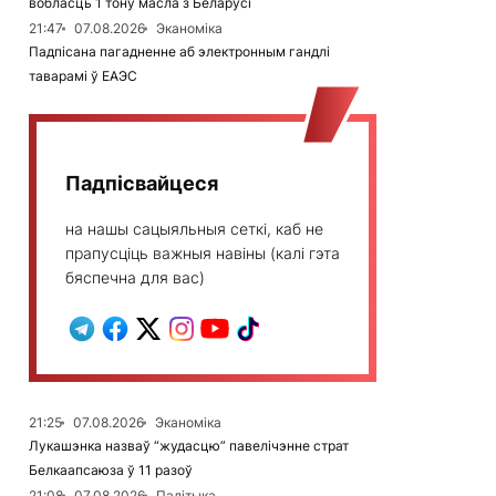
вобласць 1 тону масла з Беларусі
21:47
07.08.2026
Эканоміка
Падпісана пагадненне аб электронным гандлі
таварамі ў ЕАЭС
Падпісвайцеся
на нашы сацыяльныя сеткі, каб не
прапусціць важныя навіны (калі гэта
бяспечна для вас)
21:25
07.08.2026
Эканоміка
Лукашэнка назваў “жудасцю” павелічэнне страт
Белкаапсаюза ў 11 разоў
21:08
07.08.2026
Палітыка