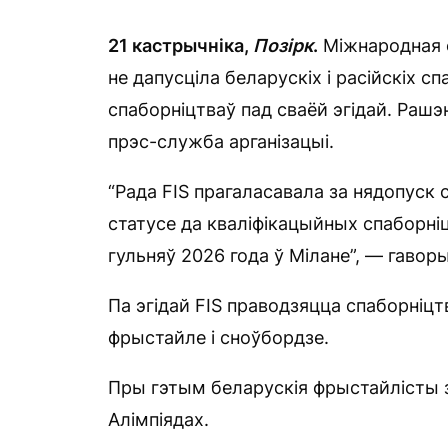
21 кастрычніка,
Позірк
.
Міжнародная ф
не дапусціла беларускіх і расійскіх с
спаборніцтваў пад сваёй эгідай. Рашэ
прэс-служба арганізацыі.
“Рада FIS прагаласавала за нядопуск
статусе да кваліфікацыйных спаборніц
гульняў 2026 года ў Мілане”, — гаворы
Па эгідай FIS праводзяцца спаборніц
фрыстайле і сноўбордзе.
Пры гэтым беларускія фрыстайлісты з 
Алімпіядах.