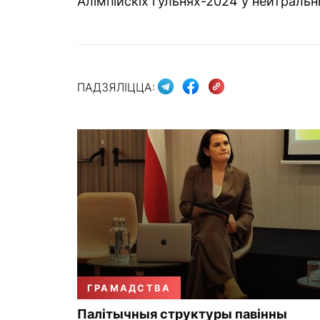
Алімпійскіх гульнях-2024 у нейтральн
ПАДЗЯЛІЦЦА:
ГРАМАДСТВА
Палітычныя структуры павінны