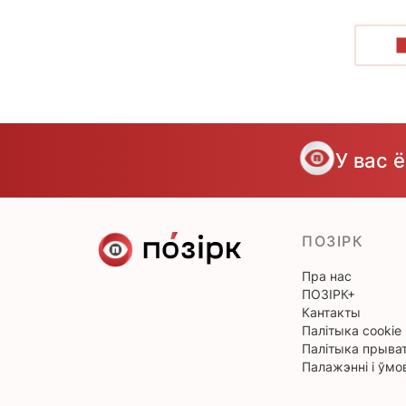
У вас 
ПОЗІРК
Пра нас
ПОЗІРК+
Кантакты
Палітыка cookie
Палітыка прыват
Палажэнні і ўмо