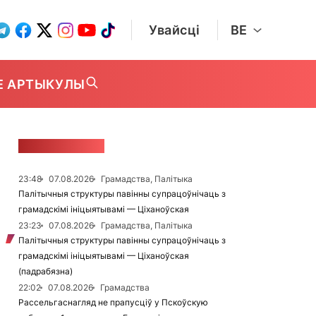
Увайсці
BE
Е АРТЫКУЛЫ
СТУЖКА НАВІН
23:48
07.08.2026
Грамадства, Палітыка
Палітычныя структуры павінны супрацоўнічаць з
грамадскімі ініцыятывамі — Ціханоўская
23:23
07.08.2026
Грамадства, Палітыка
Палітычныя структуры павінны супрацоўнічаць з
грамадскімі ініцыятывамі — Ціханоўская
(падрабязна)
22:02
07.08.2026
Грамадства
Рассельгаснагляд не прапусціў у Пскоўскую