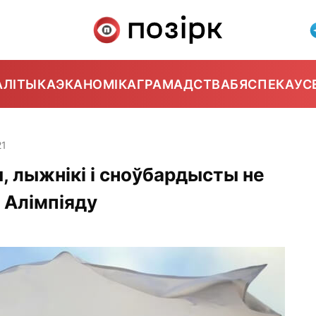
АЛІТЫКА
ЭКАНОМІКА
ГРАМАДСТВА
БЯСПЕКА
УС
21
, лыжнікі і сноўбардысты не
 Алімпіяду