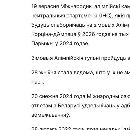
19 верасня Міжнародны алімпійскі кам
нейтральныя спартсмены (ІНС), якія п
будуць спаборнічаць на зімовых Алімпі
Корціна-д’Ампеца ў 2026 годзе на тых 
Парыжы ў 2024 годзе.
Зімовыя Алімпійскія гульні пройдуць з
28 жніўня стала вядома, што ў іх не з
Расіі.
20 снежня 2024 года Міжнародны саю
атлетам з Беларусі ўдзельнічаць у а
абмежаванняў.
28 лютага 2022 года, праз некалькі дз