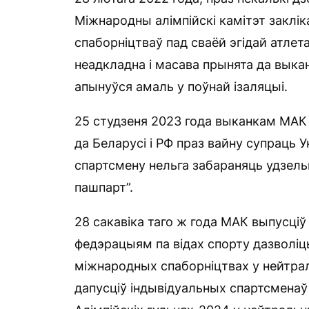
Міжнародны алімпійскі камітэт заклі
спаборніцтваў пад сваёй эгідай атлет
неадкладна і масава прынята да выкана
апынуўся амаль у поўнай ізаляцыі.
25 студзеня 2023 года выканкам МАК 
да Беларусі і РФ праз вайну супраць 
спартсмену нельга забараняць удзельн
пашпарт”.
28 сакавіка таго ж года МАК выпусці
федэрацыям па відах спорту дазволіць
міжнародных спаборніцтвах у нейтра
дапусціў індывідуальных спартсменаў з