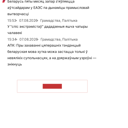
Беларусь пяты месяц запар з'яўляецца
аўтсайдарам у ЕАЭС па дынаміцы прамысловай
вытворчасці
15:53
07.08.2026
Грамадства, Палітыка
У "спіс экстрэмістаў" дададзеныя яшчэ чатыры
чалавекі
15:34
07.08.2026
Грамадства, Палітыка
АПК: Пры захаванні цяперашніх тэндэнцый
беларуская мова хутка можа застацца толькі ў
невялікіх супольнасцях, а на дзяржаўным узроўні —
знікнуць
ЧЫТАЦЬ