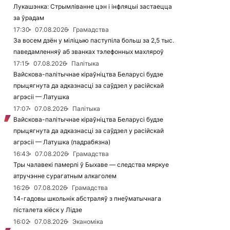
Лукашэнка: Стрымліванне цэн і інфляцыі застаецца
за ўрадам
17:30
07.08.2026
Грамадства
За восем дзён у міліцыю паступіла больш за 2,5 тыс.
паведамленняў аб званках тэлефонных махляроў
17:15
07.08.2026
Палітыка
Вайскова-палітычнае кіраўніцтва Беларусі будзе
прыцягнута да адказнасці за саўдзел у расійскай
агрэсіі — Латушка
17:07
07.08.2026
Палітыка
Вайскова-палітычнае кіраўніцтва Беларусі будзе
прыцягнута да адказнасці за саўдзел у расійскай
агрэсіі — Латушка (падрабязна)
16:43
07.08.2026
Грамадства
Тры чалавекі памерлі ў Быхаве — следства мяркуе
атручэнне сурагатным алкаголем
16:26
07.08.2026
Грамадства
14-гадовы школьнік абстраляў з пнеўматычнага
пісталета кіёск у Лідзе
16:02
07.08.2026
Эканоміка