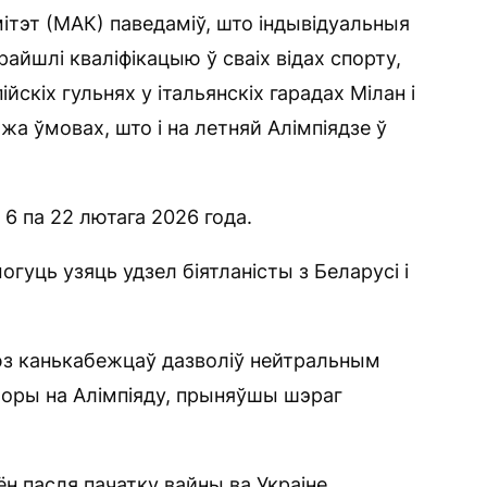
ітэт (МАК) паведаміў, што індывідуальныя
райшлі кваліфікацыю ў сваіх відах спорту,
йскіх гульнях у італьянскіх гарадах Мілан і
жа ўмовах, што і на летняй Алімпіядзе ў
 6 па 22 лютага 2026 года.
могуць узяць удзел біятланісты з Беларусі і
з канькабежцаў дазволіў нейтральным
дборы на Алімпіяду, прыняўшы шэраг
ён пасля пачатку вайны ва Украіне,