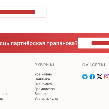
ПАКАЗАЦЬ БОЛЬШ
ёсць партнёрская прапанова?
НАПІШЫ
РУБРЫКІ
САЦСЕТКІ
Усе навіны
Палітыка
Эканоміка
Грамадства
насці
Бяспека
вы
Усе артыкулы