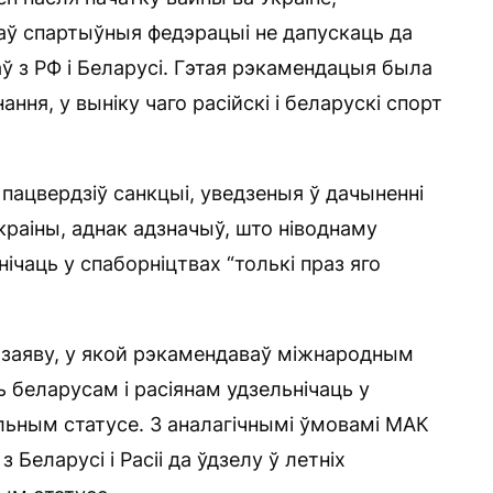
каў спартыўныя федэрацыі не дапускаць да
аў з РФ і Беларусі. Гэтая рэкамендацыя была
ння, у выніку чаго расійскі і беларускі спорт
пацвердзіў санкцыі, уведзеныя ў дачыненні
Украіны, аднак адзначыў, што ніводнаму
ічаць у спаборніцтвах “толькі праз яго
ў заяву, у якой рэкамендаваў міжнародным
 беларусам і расіянам удзельнічаць у
льным статусе. З аналагічнымі ўмовамі МАК
 Беларусі і Расіі да ўдзелу ў летніх