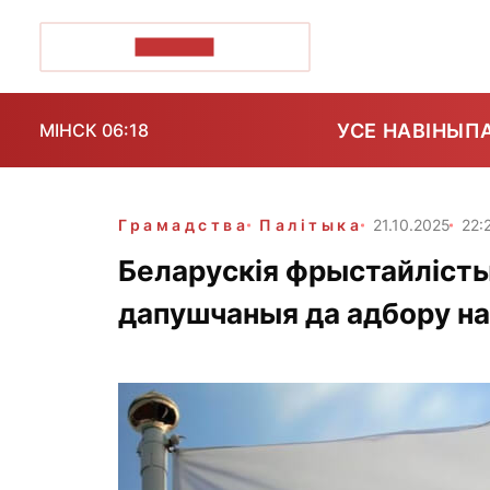
ПОЗІРК+
УСЕ НАВІНЫ
П
МІНСК 06:18
Грамадства
Палітыка
21.10.2025
22:
Беларускія фрыстайлісты
дапушчаныя да адбору на