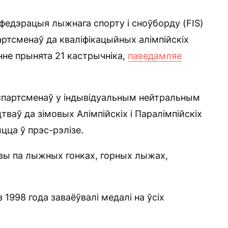
едэрацыя лыжнага спорту і сноўборду (FIS)
партсменаў да кваліфікацыйных алімпійскіх
нне прынята 21 кастрычніка,
паведамляе
 спартсменаў у індывідуальным нейтральным
тваў да зімовых Алімпійскіх і Паралімпійскіх
цца ў прэс-рэлізе.
твы па лыжных гонках, горных лыжах,
1998 года заваёўвалі медалі на ўсіх