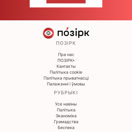
НАПІШЫЦЕ НАМ
ПОЗІРК
Пра нас
ПОЗІРК+
Кантакты
Палітыка cookie
Палітыка прыватнасці
Палажэнні і ўмовы
РУБРЫКІ
Усе навіны
Палітыка
Эканоміка
Грамадства
Бяспека