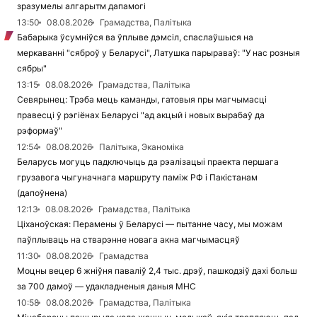
зразумелы алгарытм дапамогі
13:50
08.08.2026
Грамадства, Палітыка
Бабарыка ўсумніўся ва ўплыве дэмсіл, спаслаўшыся на
меркаванні "сяброў у Беларусі", Латушка парыраваў: "У нас розныя
сябры"
13:15
08.08.2026
Грамадства, Палітыка
Севярынец: Трэба мець каманды, гатовыя пры магчымасці
правесці ў рэгіёнах Беларусі "ад акцый і новых вырабаў да
рэформаў"
12:54
08.08.2026
Палітыка, Эканоміка
Беларусь могуць падключыць да рэалізацыі праекта першага
грузавога чыгуначнага маршруту паміж РФ і Пакістанам
(дапоўнена)
12:13
08.08.2026
Грамадства, Палітыка
Ціханоўская: Перамены ў Беларусі — пытанне часу, мы можам
паўплываць на стварэнне новага акна магчымасцяў
11:30
08.08.2026
Грамадства
Моцны вецер 6 жніўня паваліў 2,4 тыс. дрэў, пашкодзіў дахі больш
за 700 дамоў — удакладненыя даныя МНС
10:58
08.08.2026
Грамадства, Палітыка