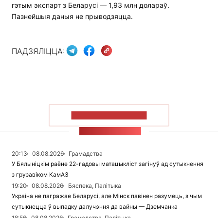
гэтым экспарт з Беларусі — 1,93 млн долараў.
Пазнейшыя даныя не прыводзяцца.
ПАДЗЯЛІЦЦА:
ПАКАЗАЦЬ БОЛЬШ
СТУЖКА НАВІН
20:13
08.08.2026
Грамадства
У Бялыніцкім раёне 22-гадовы матацыкліст загінуў ад сутыкнення
з грузавіком КамАЗ
19:20
08.08.2026
Бяспека, Палітыка
Украіна не пагражае Беларусі, але Мінск павінен разумець, з чым
сутыкнецца ў выпадку далучэння да вайны — Дземчанка
18:56
08.08.2026
Грамадства, Палітыка