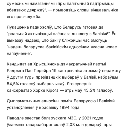
сумеснымі намаганнямі і пры палітычнай падтрымцы
абедзвюх дзяржаў”, — прыводзіць словы віншавальніка
яго прэс-служба.
Лукашэнка падкрэсліў, што Беларусь гатовая да
“рэальнай актывізацыі плённага дыялогу з Балівіяй”. Ён
выказаў надзею, што бакі ў бліжэйшы час змогуць
“надаць беларуска-балівійскім адносінам якасна новае
напаўненне”.
Кандыдат ад Хрысціянска-дэмакратычнай партыі
Радрыга Пас Перэйра 19 кастрычніка атрымаў перамогу
ў другім туры прэзідэнцкіх выбараў у Балівіі, набраўшы
54,5% галасоў выбаршчыкаў. Яго супернік —
кансерватар Хорхе Кірога — атрымаў 45,5% галасоў.
Дыпламатычныя адносіны паміж Беларуссю і Балівіяй
устаноўленыя ў красавіку 1994 года.
Паводле звестак беларускага МЗС, у 2021 годзе
ўзаемны тавараабарот склаў 2,03 млн долараў, пры