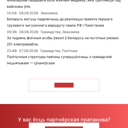
Мінабароны пашырыла кола жанчын-медыкаў, якія трапляюць пад
вайсковы ўлік
10:04
08.08.2026
Эканоміка
Беларусь могуць падключыць да рэалізацыі праекта першага
грузавога чыгуначнага маршруту паміж РФ і Пакістанам
09:36
08.08.2026
Грамадства, Эканоміка
За тыдзень фізічныя асобы ўвезлі ў Беларусь на льготных умовах
251 электрамабіль
23:48
07.08.2026
Грамадства, Палітыка
Палітычныя структуры павінны супрацоўнічаць з грамадскімі
ініцыятывамі — Ціханоўская
ЧЫТАЦЬ
У вас ёсць партнёрская прапанова?