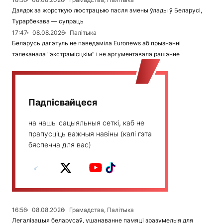
Дзядок за жорсткую люстрацыю пасля змены ўлады ў Беларусі,
Турарбекава — супраць
17:47
08.08.2026
Палітыка
Беларусь дагэтуль не паведаміла Euronews аб прызнанні
тэлеканала "экстрэмісцкім" і не аргументавала рашэнне
Падпісвайцеся
на нашы сацыяльныя сеткі, каб не
прапусціць важныя навіны (калі гэта
бяспечна для вас)
16:56
08.08.2026
Грамадства, Палітыка
Легалізацыя беларусаў, ушанаванне памяці зразумелыя для