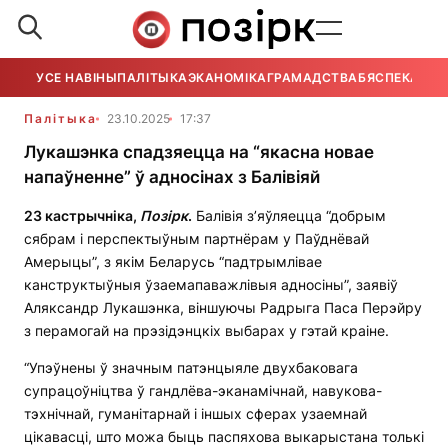
УСЕ НАВІНЫ
ПАЛІТЫКА
ЭКАНОМІКА
ГРАМАДСТВА
БЯСПЕКА
УСЕ
Палітыка
23.10.2025
17:37
Лукашэнка спадзяецца на “якасна новае
напаўненне” ў адносінах з Балівіяй
23 кастрычніка,
Позірк
.
Балівія з’яўляецца “добрым
сябрам і перспектыўным партнёрам у Паўднёвай
Амерыцы”, з якім Беларусь “падтрымлівае
канструктыўныя ўзаемапаважлівыя адносіны”, заявіў
Аляксандр Лукашэнка, віншуючы Радрыга Паса Перэйру
з перамогай на прэзідэнцкіх выбарах у гэтай краіне.
“Упэўнены ў значным патэнцыяле двухбаковага
супрацоўніцтва ў гандлёва-эканамічнай, навукова-
тэхнічнай, гуманітарнай і іншых сферах узаемнай
цікавасці, што можа быць паспяхова выкарыстана толькі