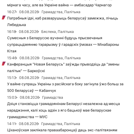
мірнага часу, але ва Украіне вайна — амбасадар Чарнагор
16:27
08.08.2026
Грамадства, Палітыка
Патрэбныя ідэі, каб разварушыць беларусаў замежжа, лічыць
Лябедзька
16:18
08.08.2026
Бяспека, Палітыка
Сумесныя з Беларуссю вучэнні будуць прысвечаныя
супрацьдзеянню тэрарызму ў гарадскіх ўмовах — Мінабароны
Кітая
15:46
08.08.2026
Грамадства, Палітыка
Канферэнцыя "Новая Беларусь" заўжды прыводзіць да "змены
палітык" — Баркоўскі
15:13
08.08.2026
Грамадства, Палітыка
У вайне супраць Украіны з расійскага боку загінула ўжо больш за
500 беларусаў — Кабанчук
15:03
08.08.2026
Грамадства
Дзіця становіцца грамадзянінам Беларусі незалежна ад месца
нараджэння, калі хоць адзін з яго бацькоў мае беларускае
грамадзянства — МУС
14:11
08.08.2026
Грамадства, Палітыка
Ціханоўская заклікала праваабаронцаў даць экс-палітвязням