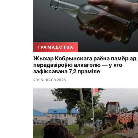
ГРАМАДСТВА
Жыхар Кобрынскага раёна памёр ад
перадазіроўкі алкаголю — у яго
зафіксавана 7,2 праміле
20:15
07.08.2026