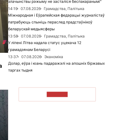
злачынствы рэжыму не засталіся беспакаранымі"
14:19
07.08.2026
Грамадства, Палітыка
Міжнародная і Еўрапейская федэрацыі журналістаў
патрабуюць спыніць пераслед прадстаўнікоў
беларускай медыясферы
13:58
07.08.2026
Грамадства, Палітыка
У ліпені Літва надала статус уцекача 12
грамадзянам Беларусі
13:37
07.08.2026
Эканоміка
Долар, еўра і юань падаражэлі на апошніх біржавых
а
таргах тыдня
ЧЫТАЦЬ