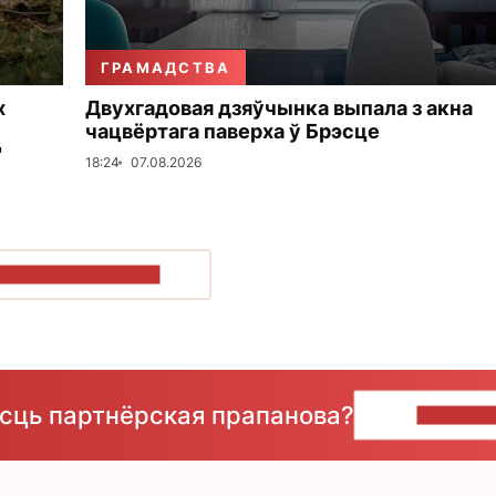
ГРАМАДСТВА
х
Двухгадовая дзяўчынка выпала з акна
чацвёртага паверха ў Брэсце
"
18:24
07.08.2026
ПАКАЗАЦЬ БОЛЬШ
ёсць партнёрская прапанова?
НАПІШЫ