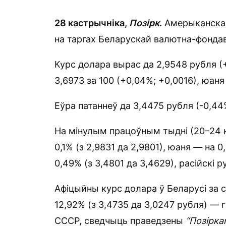
28 кастрычніка,
Позірк
.
Амерыканская,
на таргах Беларускай валютна-фондав
Курс долара вырас да 2,9548 рубля (+
3,6973 за 100 (+0,04%; +0,0016), юаня
Еўра патаннеў да 3,4475 рубля (-0,44%
На мінулым працоўным тыдні (20–24 к
0,1% (з 2,9831 да 2,9801), юаня — на 0
0,49% (з 3,4801 да 3,4629), расійскі р
Афіцыйны курс долара ў Беларусі за с
12,92% (з 3,4735 да 3,0247 рубля) — 
СССР, сведчыць праведзены
“Позірка