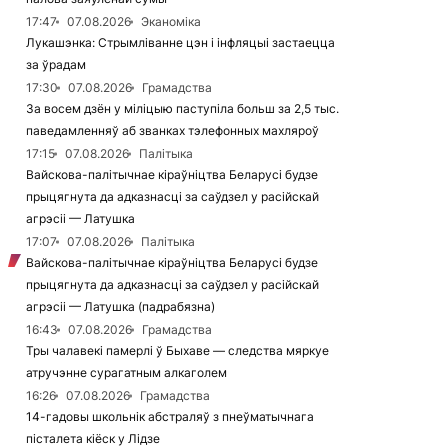
17:47
07.08.2026
Эканоміка
Лукашэнка: Стрымліванне цэн і інфляцыі застаецца
за ўрадам
17:30
07.08.2026
Грамадства
За восем дзён у міліцыю паступіла больш за 2,5 тыс.
паведамленняў аб званках тэлефонных махляроў
17:15
07.08.2026
Палітыка
Вайскова-палітычнае кіраўніцтва Беларусі будзе
прыцягнута да адказнасці за саўдзел у расійскай
агрэсіі — Латушка
17:07
07.08.2026
Палітыка
Вайскова-палітычнае кіраўніцтва Беларусі будзе
прыцягнута да адказнасці за саўдзел у расійскай
агрэсіі — Латушка (падрабязна)
16:43
07.08.2026
Грамадства
Тры чалавекі памерлі ў Быхаве — следства мяркуе
атручэнне сурагатным алкаголем
16:26
07.08.2026
Грамадства
14-гадовы школьнік абстраляў з пнеўматычнага
пісталета кіёск у Лідзе