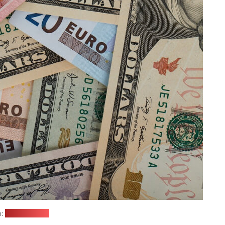
а:
pixabay.com