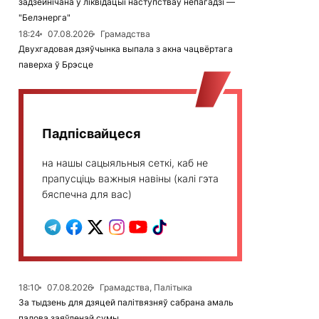
задзейнічана ў ліквідацыі наступстваў непагадзі —
"Белэнерга"
18:24
07.08.2026
Грамадства
Двухгадовая дзяўчынка выпала з акна чацвёртага
паверха ў Брэсце
Падпісвайцеся
на нашы сацыяльныя сеткі, каб не
прапусціць важныя навіны (калі гэта
бяспечна для вас)
18:10
07.08.2026
Грамадства, Палітыка
За тыдзень для дзяцей палітвязняў сабрана амаль
палова заяўленай сумы