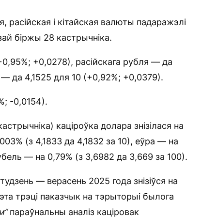
 расійская і кітайская валюты падаражэлі
ай біржы 28 кастрычніка.
0,95%; +0,0278), расійскага рубля — да
 — да 4,1525 для 10 (+0,92%; +0,0379).
; -0,0154).
астрычніка) каціроўка долара знізілася на
,003% (з 4,1833 да 4,1832 за 10), еўра — на
убель — на 0,79% (з 3,6982 да 3,669 за 100).
тудзень — верасень 2025 года знізіўся на
гэта трэці паказчык на тэрыторыі былога
м”
параўнальны аналіз каціровак