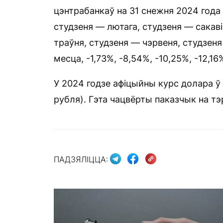
цэнтрабанкаў на 31 снежня 2024 года і
студзеня — лютага, студзеня — сакаві
траўня, студзеня — чэрвеня, студзеня
месца, -1,73%, -8,54%, -10,25%, -12,16
У 2024 годзе афіцыйны курс долара ў 
рубля). Гэта чацвёрты паказчык на т
ПАДЗЯЛІЦЦА: