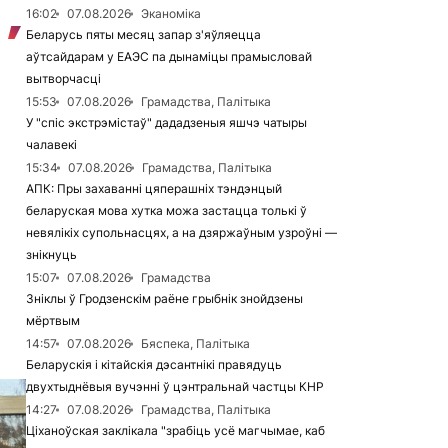
16:02
07.08.2026
Эканоміка
Беларусь пяты месяц запар з'яўляецца
аўтсайдарам у ЕАЭС па дынаміцы прамысловай
вытворчасці
15:53
07.08.2026
Грамадства, Палітыка
У "спіс экстрэмістаў" дададзеныя яшчэ чатыры
чалавекі
15:34
07.08.2026
Грамадства, Палітыка
АПК: Пры захаванні цяперашніх тэндэнцый
беларуская мова хутка можа застацца толькі ў
невялікіх супольнасцях, а на дзяржаўным узроўні —
знікнуць
15:07
07.08.2026
Грамадства
Зніклы ў Гродзенскім раёне грыбнік знойдзены
мёртвым
14:57
07.08.2026
Бяспека, Палітыка
Беларускія і кітайскія дэсантнікі правядуць
двухтыднёвыя вучэнні ў цэнтральнай частцы КНР
14:27
07.08.2026
Грамадства, Палітыка
Ціханоўская заклікала "зрабіць усё магчымае, каб