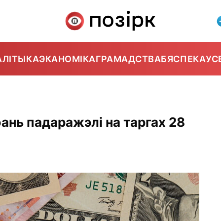
АЛІТЫКА
ЭКАНОМІКА
ГРАМАДСТВА
БЯСПЕКА
УС
юань падаражэлі на таргах 28