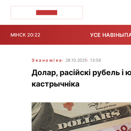
ПОЗІРК+
УСЕ НАВІНЫ
П
МІНСК 20:22
Эканоміка
28.10.2025
13:56
Долар, расійскі рубель і 
кастрычніка