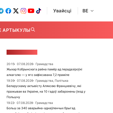
Увайсці
BE
Е АРТЫКУЛЫ
СТУЖКА НАВІН
20:15
07.08.2026
Грамадства
Жыхар Кобрынскага раёна памёр ад перадазіроўкі
алкаголю — у яго зафіксавана 7,2 праміле
19:39
07.08.2026
Грамадства, Палітыка
Беларускаму актывісту Аляксею Францкевічу, які
пражывае ва Украіне, на 10 гадоў забаронены ўезд у
Польшчу
19:22
07.08.2026
Грамадства
Больш за 340 аварыйна-аднаўленчых брыгад