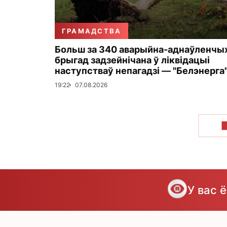
ГРАМАДСТВА
Больш за 340 аварыйна-аднаўленчы
брыгад задзейнічана ў ліквідацыі
наступстваў непагадзі — "Белэнерга
19:22
07.08.2026
У вас 