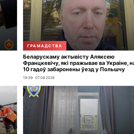
ГРАМАДСТВА
Беларускаму актывісту Аляксею
Францкевічу, які пражывае ва Украіне, н
10 гадоў забаронены ўезд у Польшчу
19:39
07.08.2026