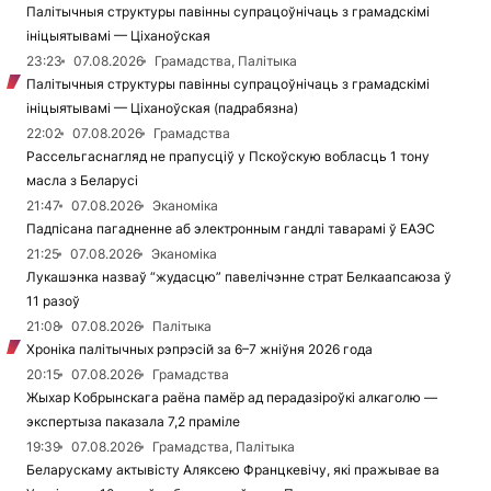
Палітычныя структуры павінны супрацоўнічаць з грамадскімі
ініцыятывамі — Ціханоўская
23:23
07.08.2026
Грамадства, Палітыка
Палітычныя структуры павінны супрацоўнічаць з грамадскімі
ініцыятывамі — Ціханоўская (падрабязна)
22:02
07.08.2026
Грамадства
Рассельгаснагляд не прапусціў у Пскоўскую вобласць 1 тону
масла з Беларусі
21:47
07.08.2026
Эканоміка
Падпісана пагадненне аб электронным гандлі таварамі ў ЕАЭС
21:25
07.08.2026
Эканоміка
Лукашэнка назваў “жудасцю” павелічэнне страт Белкаапсаюза ў
11 разоў
21:08
07.08.2026
Палітыка
Хроніка палітычных рэпрэсій за 6–7 жніўня 2026 года
20:15
07.08.2026
Грамадства
Жыхар Кобрынскага раёна памёр ад перадазіроўкі алкаголю —
экспертыза паказала 7,2 праміле
19:39
07.08.2026
Грамадства, Палітыка
Беларускаму актывісту Аляксею Францкевічу, які пражывае ва