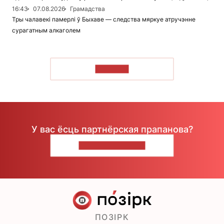
16:43
07.08.2026
Грамадства
Тры чалавекі памерлі ў Быхаве — следства мяркуе атручэнне
сурагатным алкаголем
ЧЫТАЦЬ
У вас ёсць партнёрская прапанова?
НАПІШЫЦЕ НАМ
ПОЗІРК