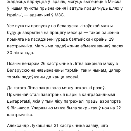
жадаюць вярнуцца ў Ізраіль, могуць вылецець з Мінска
ў іншыя пункты прызначэння і адтуль працягнуць шлях у
Ізраіль”, — адзначылі ў МЗС.
Усе пункты пропуску на беларуска-літоўскай мяжы
будуць закрытыя на працягу месяца — такое рашэнне
прынята на пасяджэнні ўрада балтыйскай краіны 29
кастрычніка. Магчыма падаўжэнне абмежаванняў пасля
30 лістапада.
Познім вечарам 26 кастрычніка Літва закрыла мяжу з
Беларуссю на нявызначаны тэрмін, такім чынам, цяпер
тэрмін падоўжаны да канца восені.
Да гэтага Літва закрывала мяжу некалькі разоў.
Прычынай сталі паветраныя шары з кантрабанднымі
цыгарэтамі, якія ў тым ліку пагражалі працы аэрапорта
ў Вільнюсе. Упершыню мяжа была закрытая ў ноч на 22
кастрычніка.
Аляксандр Лукашэнка 31 кастрычніка заявіў, што