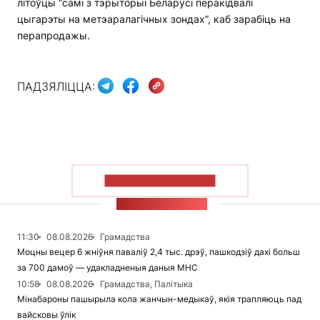
літоўцы “самі з тэрыторыі Беларусі перакідвалі
цыгарэты на метэаралагічных зондах”, каб зарабіць на
перапродажы.
ПАДЗЯЛІЦЦА:
ПАКАЗАЦЬ БОЛЬШ
СТУЖКА НАВІН
11:30
08.08.2026
Грамадства
Моцны вецер 6 жніўня паваліў 2,4 тыс. дрэў, пашкодзіў дахі больш
за 700 дамоў — удакладненыя даныя МНС
10:58
08.08.2026
Грамадства, Палітыка
Мінабароны пашырыла кола жанчын-медыкаў, якія трапляюць пад
вайсковы ўлік