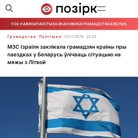
УСЕ НАВІНЫ
ПАЛІТЫКА
ЭКАНОМІКА
ГРАМАДСТВА
БЯСПЕКА
УСЕ
Грамадства
Палітыка
03.11.2025
23:23
МЗС Ізраіля заклікала грамадзян краіны пры
паездках у Беларусь ўлічваць сітуацыю на
мяжы з Літвой