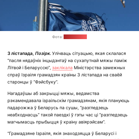
Фота:
pixabay.com
3 лістапада,
Позірк
.
Улічваць сітуацыю, якая склалася
“пасля нядаўніх інцыдэнтаў на сухапутнай мяжы паміж
Літвой і Беларуссю”,
заклікала
Міністэрства замежных
спраў Ізраіля грамадзян краіны 3 лістапада на сваёй
старонцы ў “Фэйсбуку”.
Нагадаўшы аб закрыцці мяжы, ведамства
рэкамендавала ізраільскім грамадзянам, якія плануюць
падарожжа ў Беларусь па сушы, “разгледзець
неабходнасць” такой паездкі ў гэты час ці “разгледзець
магчымасць прыбыцця ў краіну авіярэйсам”.
“Грамадзяне Ізраіля, якія знаходзяцца ў Беларусі і