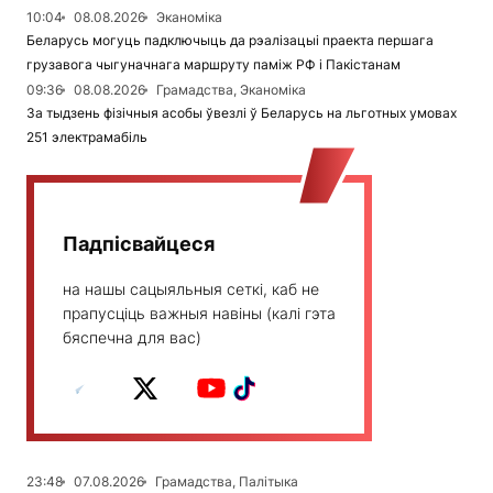
10:04
08.08.2026
Эканоміка
Беларусь могуць падключыць да рэалізацыі праекта першага
грузавога чыгуначнага маршруту паміж РФ і Пакістанам
09:36
08.08.2026
Грамадства, Эканоміка
За тыдзень фізічныя асобы ўвезлі ў Беларусь на льготных умовах
251 электрамабіль
Падпісвайцеся
на нашы сацыяльныя сеткі, каб не
прапусціць важныя навіны (калі гэта
бяспечна для вас)
23:48
07.08.2026
Грамадства, Палітыка