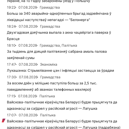
Украіне, на 10 гадоў забаронены ўезд у Польшчу
19:22
07.08.2026
Грамадства
Больш за 340 аварыйна-аднаўленчых брыгад задзейнічана ў
ліквідацыі наступстваў непагадзі — "Белэнерга"
18:24
07.08.2026
Грамадства
Двухгадовая дзяўчынка выпала з акна чацвёртага паверха ў
Брэсце
18:10
07.08.2026
Грамадства, Палітыка
За тыдзень для дзяцей палітвязняў сабрана амаль палова
заяўленай сумы
17:47
07.08.2026
Эканоміка
Лукашэнка: Стрымліванне цэн і інфляцыі застаецца за ўрадам
17:30
07.08.2026
Грамадства
За восем дзён у міліцыю паступіла больш за 2,5 тыс.
паведамленняў аб званках тэлефонных махляроў
17:15
07.08.2026
Палітыка
Вайскова-палітычнае кіраўніцтва Беларусі будзе прыцягнута да
адказнасці за саўдзел у расійскай агрэсіі — Латушка
17:07
07.08.2026
Палітыка
Вайскова-палітычнае кіраўніцтва Беларусі будзе прыцягнута да
адказнасці за саўдзел у расійскай агрэсіі — Латушка (падрабязна)