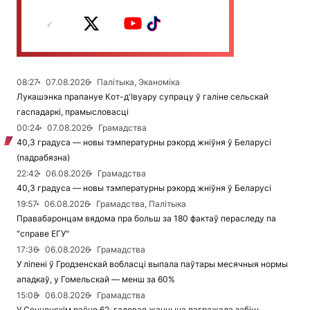
08:27
07.08.2026
Палітыка, Эканоміка
Лукашэнка прапануе Кот-д'Івуару супрацу ў галіне сельскай
гаспадаркі, прамысловасці
00:24
07.08.2026
Грамадства
40,3 градуса — новы тэмпературны рэкорд жніўня ў Беларусі
(падрабязна)
22:42
06.08.2026
Грамадства
40,3 градуса — новы тэмпературны рэкорд жніўня ў Беларусі
19:57
06.08.2026
Грамадства, Палітыка
Правабаронцам вядома пра больш за 180 фактаў пераследу па
"справе ЕГУ"
17:36
06.08.2026
Грамадства
У ліпені ў Гродзенскай вобласці выпала паўтары месячныя нормы
ападкаў, у Гомельскай — менш за 60%
15:08
06.08.2026
Грамадства
У Сенненскім раёне 62-гадовая жанчына пагражала забіць