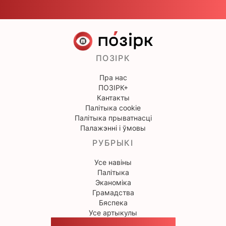
ПОЗІРК
Пра нас
ПОЗІРК+
Кантакты
Палітыка cookie
Палітыка прыватнасці
Палажэнні і ўмовы
РУБРЫКІ
Усе навіны
Палітыка
Эканоміка
Грамадства
Бяспека
Усе артыкулы