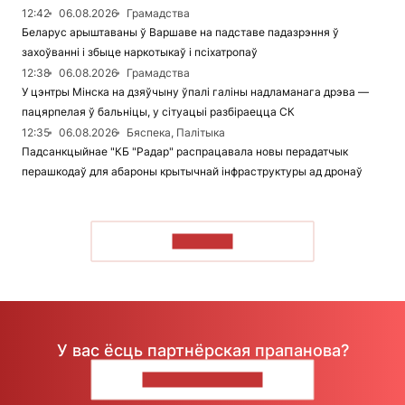
12:42
06.08.2026
Грамадства
Беларус арыштаваны ў Варшаве на падставе падазрэння ў
захоўванні і збыце наркотыкаў і псіхатропаў
12:38
06.08.2026
Грамадства
У цэнтры Мінска на дзяўчыну ўпалі галіны надламанага дрэва —
пацярпелая ў бальніцы, у сітуацыі разбіраецца СК
12:35
06.08.2026
Бяспека, Палітыка
Падсанкцыйнае "КБ "Радар" распрацавала новы перадатчык
перашкодаў для абароны крытычнай інфраструктуры ад дронаў
ЧЫТАЦЬ
У вас ёсць партнёрская прапанова?
НАПІШЫЦЕ НАМ