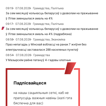
09:19
07.08.2026
Грамадства, Палітыка
За сем месяцаў колькасць беларусаў з дазволам на пражыванне
ў Літве зменшылася амаль на 4%
09:17
07.08.2026
Грамадства, Палітыка
За сем месяцаў колькасць беларусаў з дазволам на пражыванне
ў Літве зменшылася амаль на 4% (падрабязна)
08:58
07.08.2026
Грамадства, Эканоміка
Праз непагадзь у Мінскай вобласці на ранак 7 жніўня без
электрычнасці заставалася 288 населеных пунктаў
08:54
07.08.2026
Грамадства
У Мазырскім раёне патануў 4-гадовы хлопчык
Падпісвайцеся
на нашы сацыяльныя сеткі, каб не
прапусціць важныя навіны (калі гэта
бяспечна для вас)