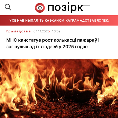
УСЕ НАВІНЫ
ПАЛІТЫКА
ЭКАНОМІКА
ГРАМАДСТВА
БЯСПЕКА
УСЕ
Грамадства
04.11.2025
13:59
МНС канстатуе рост колькасці пажараў і
загінулых ад іх людзей у 2025 годзе