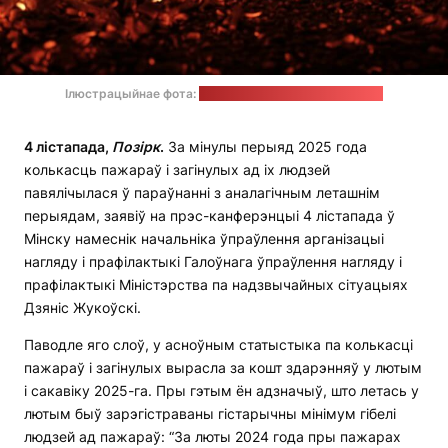
Ілюстрацыйнае фота:
Raquel Raclette / unsplash.com
4 лістапада,
Позірк
.
За мінулы перыяд 2025 года
колькасць пажараў і загінулых ад іх людзей
павялічылася ў параўнанні з аналагічным леташнім
перыядам, заявіў на прэс-канферэнцыі 4 лістапада ў
Мінску намеснік начальніка ўпраўлення арганізацыі
нагляду і прафілактыкі Галоўнага ўпраўлення нагляду і
прафілактыкі Міністэрства па надзвычайных сітуацыях
Дзяніс Жукоўскі.
Паводле яго слоў, у асноўным статыстыка па колькасці
пажараў і загінулых вырасла за кошт здарэнняў у лютым
і сакавіку 2025-га. Пры гэтым ён адзначыў, што летась у
лютым быў зарэгістраваны гістарычны мінімум гібелі
людзей ад пажараў: “За люты 2024 года пры пажарах