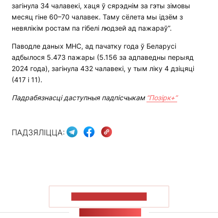
загінула 34 чалавекі, хаця ў сярэднім за гэты зімовы
месяц гіне 60–70 чалавек. Таму сёлета мы ідзём з
невялікім ростам па гібелі людзей ад пажараў”.
Паводле даных МНС, ад пачатку года ў Беларусі
адбылося 5.473 пажары (5.156 за адпаведны перыяд
2024 года), загінула 432 чалавекі, у тым ліку 4 дзіцяці
(417 і 11).
Падрабязнасці даступныя падпісчыкам
“Позірк+”
ПАДЗЯЛІЦЦА:
ПАКАЗАЦЬ БОЛЬШ
СТУЖКА НАВІН