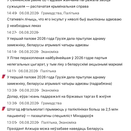
сужыцеля — распачатая крымінальная справа
14:49
06.08.2026
Грамадства, Палітыка
Статкевіч лічыць, что яго інсульт у няволі быў выкліканы адмоваю
ў неабходных леках
14:27
06.08.2026
У першай палове 2026 года Грузія дала прытулак аднаму
замежніку, беларусы атрымалі чатыры адмовы
14:14
06.08.2026
Эканоміка
У Літве перахопленая найбуйнейшая ў 2026 годзе партыя
нелегальных цыгарэт, у тым ліку з беларускімі акцызнымі маркамі
14:11
06.08.2026
Палітыка
У першай палове 2026 года Грузія дала прытулак аднаму
замежніку, беларусы атрымалі чатыры адмовы (падрабязна)
13:38
06.08.2026
Эканоміка
Долар, еўра і юань падаражэлі на біржавых таргах 6 жніўня
13:36
06.08.2026
Грамадства
Штогод афтальмолагі прымаюць у паліклініках больш за 2,5 млн
пацыентаў — пазаштатны спецыяліст Мінздароўя
13:05
06.08.2026
Палітыка, Эканоміка
Прэзідэнт Алжыра можа неўзабаве наведаць Беларусь