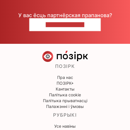
У вас ёсць партнёрская прапанова?
НАПІШЫЦЕ НАМ
ПОЗІРК
Пра нас
ПОЗІРК+
Кантакты
Палітыка cookie
Палітыка прыватнасці
Палажэнні і ўмовы
РУБРЫКІ
Усе навіны