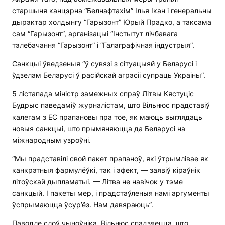
старшыня канцэрна “Белнафтахім” Ілья Ікан і генеральны
дырэктар холдынгу “Гарызонт” Юрый Прадко, а таксама
сам “Гарызонт”, арганізацыі “Інстытут лічбавага
тэлебачання “Гарызонт” і “Галаграфічная індустрыя”.
Санкцыі ўведзеныя “ў сувязі з сітуацыяй у Беларусі і
ўдзелам Беларусі ў расійскай агрэсіі супраць Украіны”.
5 лістапада міністр замежных спраў Літвы Кястуціс
Будрыс паведаміў журналістам, што Вільнюс прадставіў
калегам з ЕС прапановы пра тое, як маюць выглядаць
новыя санкцыі, што прымяняюцца да Беларусі на
міжнародным узроўні.
“Мы прадставілі свой пакет прапаноў, які ўтрымлівае як
канкрэтныя фармулёўкі, так і эфект, — заявіў кіраўнік
літоўскай дыпламатыі. — Літва не навічок у тэме
санкцый. І пакеты мер, і прадстаўленыя намі аргументы
ўспрымаюцца ўсур’ёз. Нам давяраюць”.
Паводле слоў чыноўніка, Вільнюс спадзяецца, што,