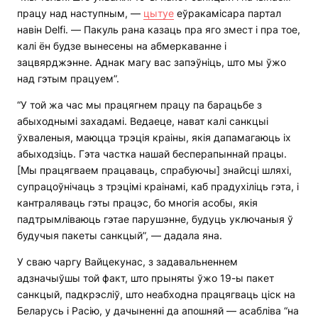
працу над наступным, —
цытуе
еўракамісара партал
навін Delfi. — Пакуль рана казаць пра яго змест і пра тое,
калі ён будзе вынесены на абмеркаванне і
зацвярджэнне. Аднак магу вас запэўніць, што мы ўжо
над гэтым працуем”.
“У той жа час мы працягнем працу па барацьбе з
абыходнымі захадамі. Ведаеце, нават калі санкцыі
ўхваленыя, маюцца трэція краіны, якія дапамагаюць іх
абыходзіць. Гэта частка нашай бесперапыннай працы.
[Мы працягваем працаваць, спрабуючы] знайсці шляхі,
супрацоўнічаць з трэцімі краінамі, каб прадухіліць гэта, і
кантраляваць гэты працэс, бо многія асобы, якія
падтрымліваюць гэтае парушэнне, будуць уключаныя ў
будучыя пакеты санкцый”, — дадала яна.
У сваю чаргу Вайцекунас, з задавальненнем
адзначыўшы той факт, што прыняты ўжо 19-ы пакет
санкцый, падкрэсліў, што неабходна працягваць ціск на
Беларусь і Расію, у дачыненні да апошняй — асабліва “на