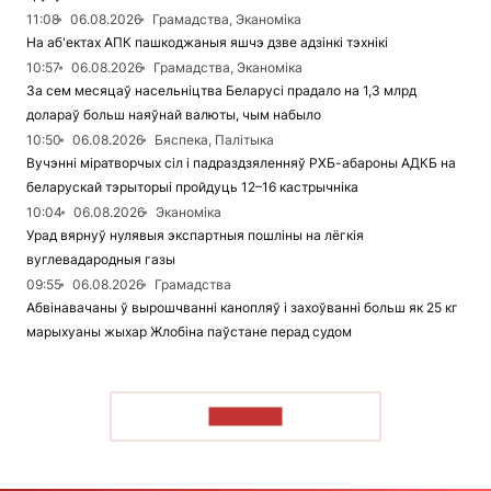
11:08
06.08.2026
Грамадства, Эканоміка
На аб'ектах АПК пашкоджаныя яшчэ дзве адзінкі тэхнікі
10:57
06.08.2026
Грамадства, Эканоміка
За сем месяцаў насельніцтва Беларусі прадало на 1,3 млрд
долараў больш наяўнай валюты, чым набыло
10:50
06.08.2026
Бяспека, Палітыка
Вучэнні міратворчых сіл і падраздзяленняў РХБ-абароны АДКБ на
беларускай тэрыторыі пройдуць 12–16 кастрычніка
10:04
06.08.2026
Эканоміка
Урад вярнуў нулявыя экспартныя пошліны на лёгкія
вуглевадародныя газы
09:55
06.08.2026
Грамадства
Абвінавачаны ў вырошчванні канопляў і захоўванні больш як 25 кг
марыхуаны жыхар Жлобіна паўстане перад судом
ЧЫТАЦЬ