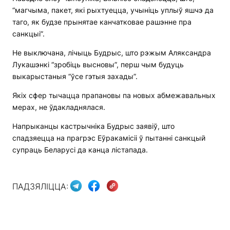
“магчыма, пакет, які рыхтуецца, учыніць уплыў яшчэ да
таго, як будзе прынятае канчатковае рашэнне пра
санкцыі”.
Не выключана, лічыць Будрыс, што рэжым Аляксандра
Лукашэнкі “зробіць высновы”, перш чым будуць
выкарыстаныя “ўсе гэтыя захады”.
Якіх сфер тычацца прапановы па новых абмежавальных
мерах, не ўдакладнялася.
Напрыканцы кастрычніка Будрыс заявіў, што
спадзяецца на прагрэс Еўракамісіі ў пытанні санкцый
супраць Беларусі да канца лістапада.
ПАДЗЯЛІЦЦА: