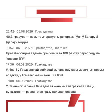
ПАКАЗАЦЬ БОЛЬШ
СТУЖКА НАВІН
22:42
06.08.2026
Грамадства
40,3 градуса — новы тэмпературны рэкорд жніўня ў Беларусі
(дапаўняецца)
19:57
06.08.2026
Грамадства, Палітыка
Правабаронцам вядома пра больш за 180 фактаў пераследу па
"справе ЕГУ"
17:36
06.08.2026
Грамадства
У ліпені ў Гродзенскай вобласці выпала паўтары месячныя нормы
ападкаў, у Гомельскай — менш за 60%
15:08
06.08.2026
Грамадства
У Сенненскім раёне 62-гадовая жанчына пагражала забіць
сужыцеля — распачатая крымінальная справа