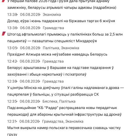
У першай палове 2026 года Грузія дала прытулак аднаму
замежніку, беларусы атрымалі чатыры адмовы (падрабязна)
13:38
06.08.2026
Эканоміка
Долар, еўра і юань падаражэлі на біржавых таргах 6 жніўня
13:36
06.08.2026
Грамадства
Штогод афтальмолагі прымаюць у паліклініках больш за 2,5 млн
пацыентаў — пазаштатны спецыяліст Мінздароўя
13:05
06.08.2026
Палітыка, Эканоміка
Прэзідэнт Алжыра можа неўзабаве наведаць Беларусь
12:42
06.08.2026
Грамадства
Беларус арыштаваны ў Варшаве на падставе падазрэння ў
захоўванні і збыце наркотыкаў і псіхатропаў
12:38
06.08.2026
Грамадства
У цэнтры Мінска на дзяўчыну ўпалі галіны надламанага дрэва —
пацярпелая ў бальніцы, у сітуацыі разбіраецца СК
12:35
06.08.2026
Бяспека, Палітыка
Падсанкцыйнае "КБ "Радар" распрацавала новы перадатчык
перашкодаў для абароны крытычнай інфраструктуры ад дронаў
12:31
06.08.2026
Грамадства, Эканоміка
Мытня выкрыла намер польскага перавозчыка схаваць частку
грузу