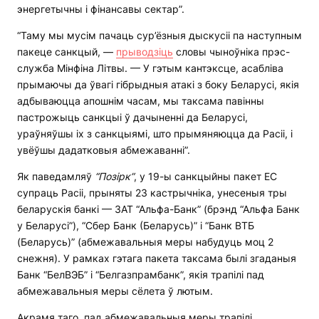
энергетычны і фінансавы сектар”.
“Таму мы мусім пачаць сур’ёзныя дыскусіі па наступным
пакеце санкцый, —
прыводзіць
словы чыноўніка прэс-
служба Мінфіна Літвы. — У гэтым кантэксце, асабліва
прымаючы да ўвагі гібрыдныя атакі з боку Беларусі, якія
адбываюцца апошнім часам, мы таксама павінны
пастрожыць санкцыі ў дачыненні да Беларусі,
ураўняўшы іх з санкцыямі, што прымяняюцца да Расіі, і
увёўшы дадатковыя абмежаванні”.
Як паведамляў
“Позірк”
, у 19-ы санкцыйны пакет ЕС
супраць Расіі, прыняты 23 кастрычніка, унесеныя тры
беларускія банкі — ЗАТ “Альфа-Банк” (брэнд “Альфа Банк
у Беларусі”), “Сбер Банк (Беларусь)” і “Банк ВТБ
(Беларусь)” (абмежавальныя меры набудуць моц 2
снежня). У рамках гэтага пакета таксама былі згаданыя
Банк “БелВЭБ” і “Белгазпрамбанк”, якія трапілі пад
абмежавальныя меры сёлета ў лютым.
Акрамя таго, пад абмежавальныя меры трапілі