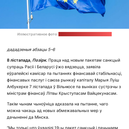
Иллюстративное фото:
Alexey Larionov / unsplash.com
дададзеныя абзацы 5–6
8 лістапада,
Позірк
.
Праца над новым пакетам санкцый
супраць Расіі і Беларусі ўжо вядзецца, заявіла
еўрапейскі камісар па пытаннях фінансавай стабільнасці,
фінансавых паслуг і саюза рынкаў капіталу Марыя Луіш
Албукерке 7 лістапада ў Вільнюсе па выніках сустрэчы з
міністрам фінансаў Літвы Крыступасам Вайцекунасам.
Такім чынам чыноўніца адказала на пытанне, чаго
можна чакаць ад новых абмежавальных мер у
дачыненні да Мінска.
“Мы толькі што ўхвалілі 19-ы пакет санкцый і пачынаем