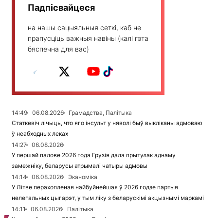
Падпісвайцеся
на нашы сацыяльныя сеткі, каб не
прапусціць важныя навіны (калі гэта
бяспечна для вас)
14:49
06.08.2026
Грамадства, Палітыка
Статкевіч лічыць, что яго інсульт у няволі быў выкліканы адмоваю
ў неабходных леках
14:27
06.08.2026
У першай палове 2026 года Грузія дала прытулак аднаму
замежніку, беларусы атрымалі чатыры адмовы
14:14
06.08.2026
Эканоміка
У Літве перахопленая найбуйнейшая ў 2026 годзе партыя
нелегальных цыгарэт, у тым ліку з беларускімі акцызнымі маркамі
14:11
06.08.2026
Палітыка