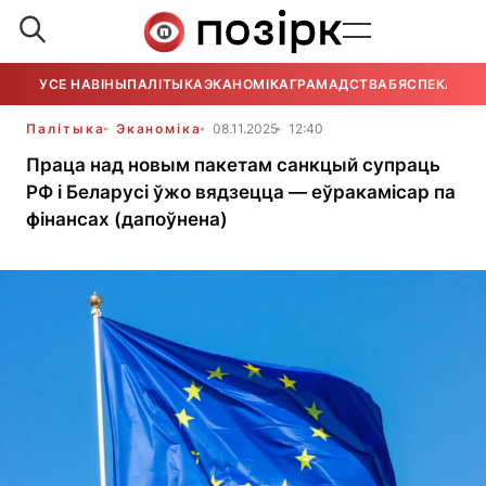
УСЕ НАВІНЫ
ПАЛІТЫКА
ЭКАНОМІКА
ГРАМАДСТВА
БЯСПЕКА
УСЕ
Палітыка
Эканоміка
08.11.2025
12:40
Праца над новым пакетам санкцый супраць
РФ і Беларусі ўжо вядзецца — еўракамісар па
фінансах (дапоўнена)