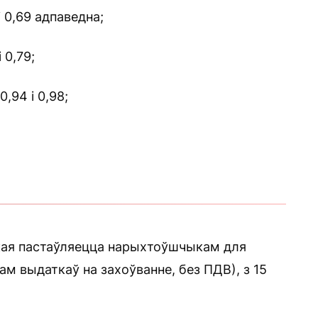
 0,69 адпаведна;
 0,79;
,94 і 0,98;
кая пастаўляецца нарыхтоўшчыкам для
м выдаткаў на захоўванне, без ПДВ), з 15