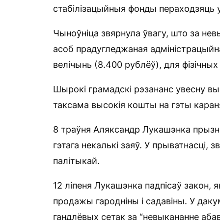
стабілізацыйныя фонды пераходзяць 
Чыноўніца звярнула ўвагу, што за н
асоб прадугледжаная адміністрацыйн
велічынь (8.400 рублёў), для фізічных
Шырокі грамадскі рэзананс увесну вы
таксама высокія кошты на гэты каран
8 траўня Аляксандр Лукашэнка прызна
гэтага некалькі заяў. У прыватнасці, 
палітыкай.
12 ліпеня Лукашэнка падпісаў закон, 
продажы гародніны і садавіны. У дак
гандлёвых сетак за “невыкананне аба