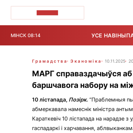
ПОЗІРК+
УСЕ НАВІНЫ
П
МІНСК 08:14
Грамадства
Эканоміка
10.11.2025
20
МАРГ справаздачыўся аб
баршчавога набору на м
10 лістапада,
Позірк
.
“Праблемныя пыт
абмеркавала намеснік міністра антым
Караткевіч 10 лістапада на нарадзе з
гаспадаркі і харчавання, аблвыканкам