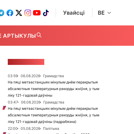
Увайсці
BE
Е АРТЫКУЛЫ
СТУЖКА НАВІН
03:59
06.08.2026
Грамадства
На пяці метэастанцыях мінулым днём перакрытыя
абсалютныя тэмпературныя рэкорды жніўня, у тым
ліку 121-гадовай даўніны
03:47
06.08.2026
Грамадства
На пяці метэастанцыях мінулым днём перакрытыя
абсалютныя тэмпературныя рэкорды жніўня, у тым
ліку 121-гадовай даўніны (падрабязна)
22:00
05.08.2026
Палітыка