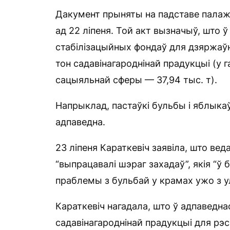
Дакумент прыняты на падставе палаж
ад 22 ліпеня. Той акт вызначыў, што
стабілізацыйных фондаў для дзяржаўн
тон садавінагароднінай прадукцыі (у г
сацыяльнай сферы — 37,94 тыс. т).
Напрыклад, пастаўкі бульбы і яблыкаў 
адпаведна.
23 ліпеня Караткевіч заявіла, што вед
“выпрацавалі шэраг захадаў”, якія “
праблемы з бульбай у крамах ужо з у
Караткевіч нагадала, што ў адпаведна
садавінагароднінай прадукцыі для рэ