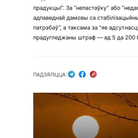
прадукцыі”. За “непастаўку” або “неда
адпаведнай дамовы са стабілізацыйны
патрэбаў”, а таксама за “яе адсутнас
прадугледжаны штраф — ад 5 да 200 б
ПАДЗЯЛІЦЦА: