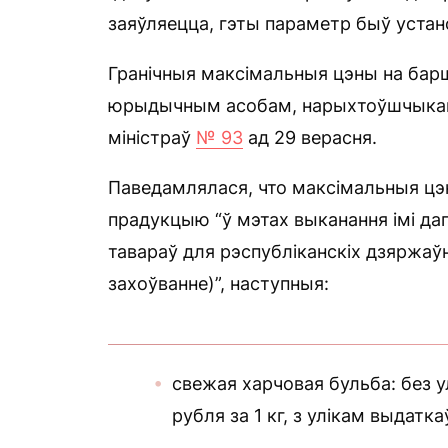
заяўляецца, гэты параметр быў устан
Гранічныя максімальныя цэны на бар
юрыдычным асобам, нарыхтоўшчыкам
міністраў
№ 93
ад 29 верасня.
Паведамлялася, что максімальныя цэ
прадукцыю “ў мэтах выканання імі даг
тавараў для рэспубліканскіх дзяржаўн
захоўванне)”, наступныя:
свежая харчовая бульба: без у
рубля за 1 кг, з улікам выдатка