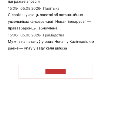
пагражае агрэсія
15:09
05.08.2026
Палітыка
Сілавікі шукаюць звесткі аб патэнцыйных
удзельніках канферэнцыі "Новая Беларусь" —
праваабаронцы (абноўлена)
15:06
05.08.2026
Грамадства
Мужчына патануў у рацэ Ненач у Калінкавіцкім
раёне — упаў у ваду каля шлюза
ЧЫТАЦЬ