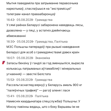
Мытня паведаміла пра затрыманне перавозчыка
наркотыкаў, спаслаўшыся на “экстрэмісцкі”
тэлеграм-канал праваабаронцаў
16:42
05.08.2026
Грамадства
У сямі раёнах Беларусі забаронена наведваць лясы,
дазволена — у пяці, у астатніх дзейнічаюць
абмежаванні
16:30
05.08.2026
Грамадства, Палітыка
МЗС Польшчы папярэдзіў пра рызыкі наведвання
Беларусі для асоб з грамадзянствамі дзвюх краін
16:07
05.08.2026
Эканоміка
Запасы бензіну ў гандлі за год зменшыліся, вырасла
колькасць патрыманых аўтамабіляў і мінеральных
угнаенняў — звесткі Белстата
15:52
05.08.2026
Грамадства
Рассельгаснагляд вярнуў у Беларусь амаль 900 кг
“паляўнічых трафеяў” — рагоў аленя і лася
15:41
05.08.2026
Палітыка
Намеснік каардынатара спецслужбаў Польшчы: У
Мінску павінны ведаць, што з боку Варшавы ім не