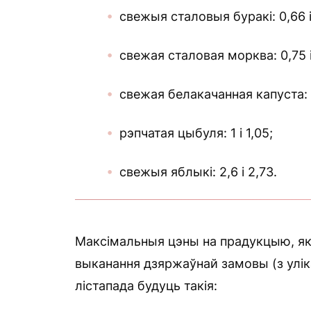
свежыя сталовыя буракі: 0,66 і
свежая сталовая морква: 0,75 і
свежая белакачанная капуста: 0
рэпчатая цыбуля: 1 і 1,05;
свежыя яблыкі: 2,6 і 2,73.
Максімальныя цэны на прадукцыю, я
выканання дзяржаўнай замовы (з уліка
лістапада будуць такія: