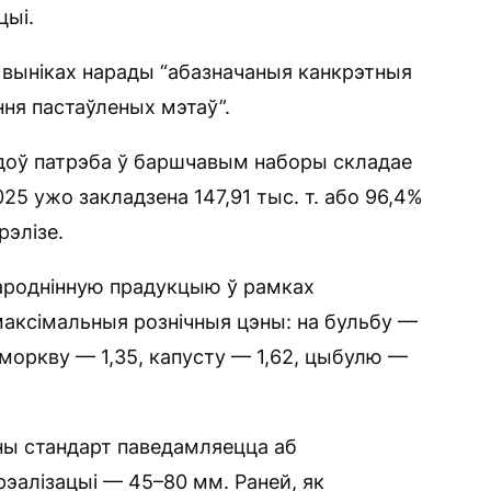
цыі.
 выніках нарады “абазначаныя канкрэтныя
ня пастаўленых мэтаў”.
доў патрэба ў баршчавым наборы складае
.2025 ужо закладзена 147,91 тыс. т. або 96,4%
рэлізе.
гароднінную прадукцыю ў рамках
максімальныя рознічныя цэны: на бульбу —
7, моркву — 1,35, капусту — 1,62, цыбулю —
ны стандарт паведамляецца аб
эалізацыі — 45–80 мм. Раней, як