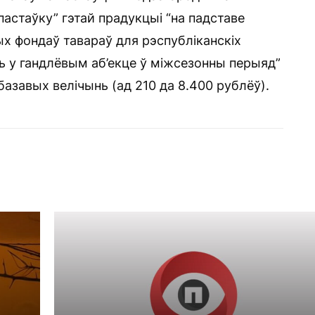
пастаўку” гэтай прадукцыі “на падставе
х фондаў тавараў для рэспубліканскіх
ць у гандлёвым аб’екце ў міжсезонны перыяд”
азавых велічынь (ад 210 да 8.400 рублёў).