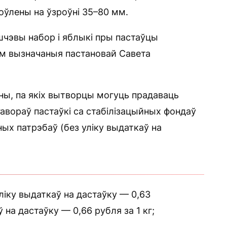
оўлены на ўзроўні 35–80 мм.
шчэвы набор і яблыкі пры пастаўцы
 вызначаныя пастановай Савета
ны, па якіх вытворцы могуць прадаваць
авораў пастаўкі са стабілізацыйных фондаў
ых патрэбаў (без уліку выдаткаў на
ліку выдаткаў на дастаўку — 0,63
ў на дастаўку — 0,66 рубля за 1 кг;