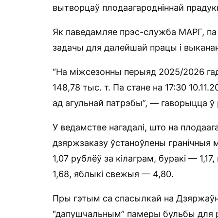
вытворцаў плодаагародніннай прадук
Як паведамляе прэс-служба МАРГ, па
задачы для далейшай працы і выканан
“На міжсезонны перыяд 2025/2026 га
148,78 тыс. т. Па стане на 17:30 10.11
ад агульнай патрэбы”, — гаворыцца ў 
У ведамстве нагадалі, што на плодаа
дзяржзаказу ўстаноўлены гранічныя 
1,07 рублёў за кілаграм, буракі — 1,1
1,68, яблыкі свежыя — 4,80.
Пры гэтым са спасылкай на Дзяржаў
“дапушчальным” памеры бульбы для р