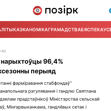
АЛІТЫКА
ЭКАНОМІКА
ГРАМАДСТВА
БЯСПЕКА
УС
:42
 нарыхтоўцы 96,4%
іжсезонны перыяд
анні фарміравання стабфондаў”
анапольнага рэгулявання і гандлю Святлана
 удзелам прадстаўнікоў Міністэрства сельскай
аў, Мінгарвыканкама, гандлёвых сетак і