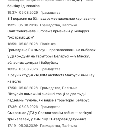
бензіну і дызпаліва
19:37
05.08.2026
Грамадства
З 1 верасня на 5% падаражэе школьнае харчаванне
19:21
05.08.2026
Грамадства, Палітыка
Сайт тэлеканала Euronews прызнаны ў Беларусі
"экстрэмісцкім"
18:59
05.08.2026
Палітыка
Грамадзяне РФ змогуць прагаласаваць на выбарах
у Дзярждуму на тэрыторыі Беларусі — у Мінску,
абласных цэнтрах і Бабруйску
18:39
05.08.2026
Грамадства
Кіраўнік студыі ZROBIM architects Макоўскі выйшаў
на волю
17:56
05.08.2026
Грамадства, Палітыка
Літоўскія памежнікі знайшлі трэці за два тыдні
падземны тунэль, які вядзе з тэрыторыі Беларусі
17:36
05.08.2026
Грамадства
Смяротнае ДТЗ у Светлагорскім раёне — загінулі
тры чалавекі, у тым ліку 11-гадовая дзяўчынка
17:19
05.08.2026
Грамадства, Палітыка