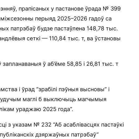
энняў, прапісаных у пастанове ўрада № 399
 ў міжсезонны перыяд 2025–2026 гадоў са
ых патрэбаў будзе пастаўлена 148,78 тыс.
андлёвыя сеткі — 110,84 тыс. т, ва ўстановы
запланаваныя ў аб’ёме 58,85 і 26,81 тыс. т
амства і ўрад “зрабілі пэўныя высновы” і
ў будучым маглі б выключыць магчымыя
лікам ураджаю 2025 года”.
сці з указам № 232 “Аб асаблівасцях пастаўкі
спубліканскіх дзяржаўных патрэбаў”