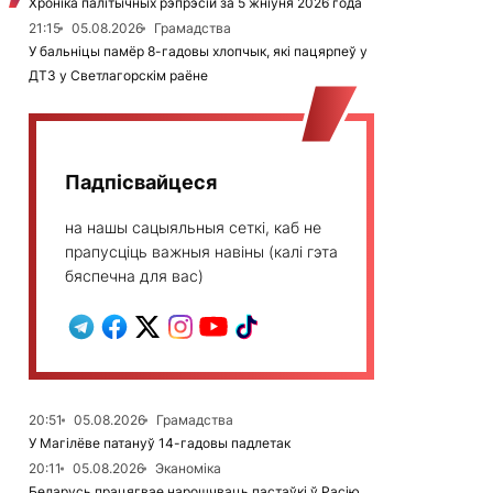
Хроніка палітычных рэпрэсій за 5 жніўня 2026 года
21:15
05.08.2026
Грамадства
У бальніцы памёр 8-гадовы хлопчык, які пацярпеў у
ДТЗ у Светлагорскім раёне
Падпісвайцеся
на нашы сацыяльныя сеткі, каб не
прапусціць важныя навіны (калі гэта
бяспечна для вас)
20:51
05.08.2026
Грамадства
У Магілёве патануў 14-гадовы падлетак
20:11
05.08.2026
Эканоміка
Беларусь працягвае нарошчваць пастаўкі ў Расію