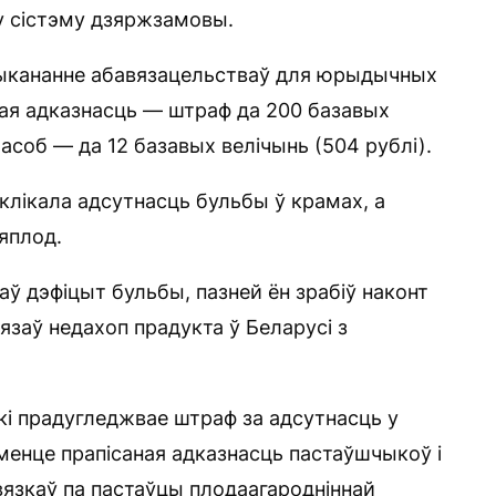
у сістэму дзяржзамовы.
евыкананне абавязацельстваў для юрыдычных
ая адказнасць — штраф да 200 базавых
 асоб — да 12 базавых велічынь (504 рублі).
клікала адсутнасць бульбы ў крамах, а
яплод.
ў дэфіцыт бульбы, пазней ён зрабіў наконт
звязаў недахоп прадукта ў Беларусі з
які прадугледжвае штраф за адсутнасць у
уменце прапісаная адказнасць пастаўшчыкоў і
вязкаў па пастаўцы плодаагародніннай