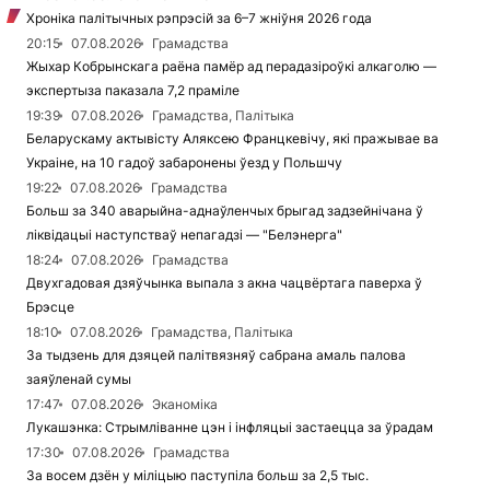
Хроніка палітычных рэпрэсій за 6–7 жніўня 2026 года
20:15
07.08.2026
Грамадства
Жыхар Кобрынскага раёна памёр ад перадазіроўкі алкаголю —
экспертыза паказала 7,2 праміле
19:39
07.08.2026
Грамадства, Палітыка
Беларускаму актывісту Аляксею Францкевічу, які пражывае ва
Украіне, на 10 гадоў забаронены ўезд у Польшчу
19:22
07.08.2026
Грамадства
Больш за 340 аварыйна-аднаўленчых брыгад задзейнічана ў
ліквідацыі наступстваў непагадзі — "Белэнерга"
18:24
07.08.2026
Грамадства
Двухгадовая дзяўчынка выпала з акна чацвёртага паверха ў
Брэсце
18:10
07.08.2026
Грамадства, Палітыка
За тыдзень для дзяцей палітвязняў сабрана амаль палова
заяўленай сумы
17:47
07.08.2026
Эканоміка
Лукашэнка: Стрымліванне цэн і інфляцыі застаецца за ўрадам
17:30
07.08.2026
Грамадства
За восем дзён у міліцыю паступіла больш за 2,5 тыс.