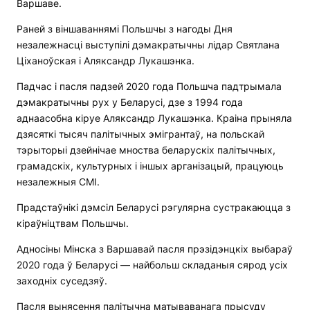
Варшаве.
Раней з віншаваннямі Польшчы з нагоды Дня
незалежнасці выступілі дэмакратычны лідар Святлана
Ціханоўская і Аляксандр Лукашэнка.
Падчас і пасля падзей 2020 года Польшча падтрымала
дэмакратычны рух у Беларусі, дзе з 1994 года
аднаасобна кіруе Аляксандр Лукашэнка. Краіна прыняла
дзясяткі тысяч палітычных эмігрантаў, на польскай
тэрыторыі дзейнічае мноства беларускіх палітычных,
грамадскіх, культурных і іншых арганізацый, працуюць
незалежныя СМІ.
Прадстаўнікі дэмсіл Беларусі рэгулярна сустракаюцца з
кіраўніцтвам Польшчы.
Адносіны Мінска з Варшавай пасля прэзідэнцкіх выбараў
2020 года ў Беларусі — найбольш складаныя сярод усіх
заходніх суседзяў.
Пасля вынясення палітычна матываванага прысуду