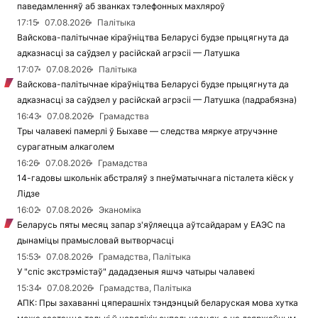
паведамленняў аб званках тэлефонных махляроў
17:15
07.08.2026
Палітыка
Вайскова-палітычнае кіраўніцтва Беларусі будзе прыцягнута да
адказнасці за саўдзел у расійскай агрэсіі — Латушка
17:07
07.08.2026
Палітыка
Вайскова-палітычнае кіраўніцтва Беларусі будзе прыцягнута да
адказнасці за саўдзел у расійскай агрэсіі — Латушка (падрабязна)
16:43
07.08.2026
Грамадства
Тры чалавекі памерлі ў Быхаве — следства мяркуе атручэнне
сурагатным алкаголем
16:26
07.08.2026
Грамадства
14-гадовы школьнік абстраляў з пнеўматычнага пісталета кіёск у
Лідзе
16:02
07.08.2026
Эканоміка
Беларусь пяты месяц запар з'яўляецца аўтсайдарам у ЕАЭС па
дынаміцы прамысловай вытворчасці
15:53
07.08.2026
Грамадства, Палітыка
У "спіс экстрэмістаў" дададзеныя яшчэ чатыры чалавекі
15:34
07.08.2026
Грамадства, Палітыка
АПК: Пры захаванні цяперашніх тэндэнцый беларуская мова хутка