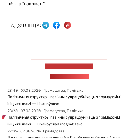
нібыта “паклікалі“.
ПАДЗЯЛІЦЦА:
ПАКАЗАЦЬ БОЛЬШ
СТУЖКА НАВІН
23:48
07.08.2026
Грамадства, Палітыка
Палітычныя структуры павінны супрацоўнічаць з грамадскімі
ініцыятывамі — Ціханоўская
23:23
07.08.2026
Грамадства, Палітыка
Палітычныя структуры павінны супрацоўнічаць з грамадскімі
ініцыятывамі — Ціханоўская (падрабязна)
22:02
07.08.2026
Грамадства
Рассельгаснагляд не прапусціў у Пскоўскую вобласць 1 тону