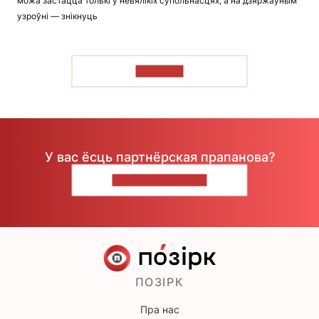
можа застацца толькі ў невялікіх супольнасцях, а на дзяржаўным
узроўні — знікнуць
ЧЫТАЦЬ
У вас ёсць партнёрская прапанова?
НАПІШЫЦЕ НАМ
ПОЗІРК
Пра нас