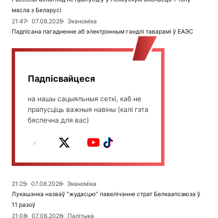
масла з Беларусі
21:47
07.08.2026
Эканоміка
Падпісана пагадненне аб электронным гандлі таварамі ў ЕАЭС
Падпісвайцеся
на нашы сацыяльныя сеткі, каб не
прапусціць важныя навіны (калі гэта
бяспечна для вас)
21:25
07.08.2026
Эканоміка
Лукашэнка назваў “жудасцю” павелічэнне страт Белкаапсаюза ў
11 разоў
21:08
07.08.2026
Палітыка