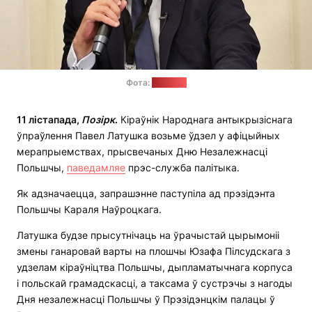
Фота:
“Позірк”
11 лістапада,
Позірк
.
Кіраўнік Народнага антыкрызіснага
ўпраўлення Павел Латушка возьме ўдзел у афіцыйных
мерапрыемствах, прысвечаных Дню Незалежнасці
Польшчы,
паведамляе
прэс-служба палітыка.
Як адзначаецца, запрашэнне паступіла ад прэзідэнта
Польшчы Караля Наўроцкага.
Латушка будзе прысутнічаць на ўрачыстай цырымоніі
змены ганаровай варты на плошчы Юзафа Пілсудскага з
удзелам кіраўніцтва Польшчы, дыпламатычнага корпуса
і польскай грамадскасці, а таксама ў сустрэчы з нагоды
Дня незалежнасці Польшчы ў Прэзідэнцкім палацы ў