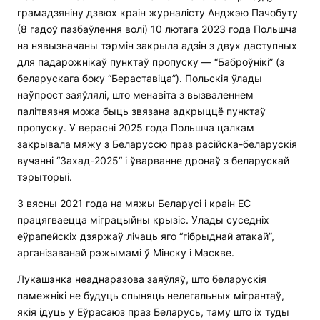
грамадзяніну дзвюх краін журналісту Анджэю Пачобуту
(8 гадоў пазбаўлення волі) 10 лютага 2023 года Польшча
на нявызначаны тэрмін закрыла адзін з двух даступных
для падарожнікаў пунктаў пропуску — “Баброўнікі” (з
беларускага боку “Бераставіца”). Польскія ўлады
наўпрост заяўлялі, што менавіта з вызваленнем
палітвязня можа быць звязана адкрыццё пунктаў
пропуску. У верасні 2025 года Польшча цалкам
закрывала мяжу з Беларуссю праз расійска-беларускія
вучэнні “Захад-2025“ і ўварванне дронаў з беларускай
тэрыторыі.
З вясны 2021 года на мяжы Беларусі і краін ЕС
працягваецца міграцыйны крызіс. Улады суседніх
еўрапейскіх дзяржаў лічаць яго “гібрыднай атакай”,
арганізаванай рэжымамі ў Мінску і Маскве.
Лукашэнка неаднаразова заяўляў, што беларускія
памежнікі не будуць спыняць нелегальных мігрантаў,
якія ідуць у Еўрасаюз праз Беларусь, таму што іх туды