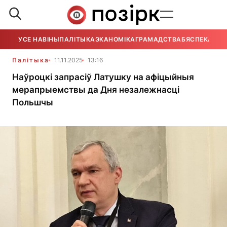
УСЕ НАВІНЫ
ПАЛІТЫКА
ЭКАНОМІКА
ГРАМАДСТВА
БЯСПЕКА
УСЕ
Палітыка
11.11.2025
13:16
Наўроцкі запрасіў Латушку на афіцыйныя
мерапрыемствы да Дня незалежнасці
Польшчы