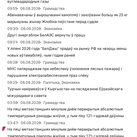
вуглевадародныя газы
09:55
06.08.2026
Грамадства
Абвінавачаны ў вырошчванні канопляў і захоўванні больш як 25 кг
марыхуаны жыхар Жлобіна паўстане перад судом
09:30
06.08.2026
Эканоміка
Другі энергаблок БелАЭС вернуты ў працу
09:01
06.08.2026
Эканоміка
У ліпені 2026 года “БелДжы” прадаў на рынку РФ на чвэрць менш
новых аўтамабіляў, чым годам раней
08:28
06.08.2026
Грамадства
МНС папярэджвае пра небяспеку ўзнікнення лясных пажараў і
парушэння электразабеспячэння праз спёку
08:25
06.08.2026
Палітыка, Эканоміка
Турчын накіраваўся ў Кыргызстан на пасяджэнне Еўразійскага
міжурадавага савета
03:59
06.08.2026
Грамадства
На пяці метэастанцыях мінулым днём перакрытыя абсалютныя
тэмпературныя рэкорды жніўня, у тым ліку 121-гадовай даўніны
03:47
06.08.2026
Грамадства
На пяці метэастанцыях мінулым днём перакрытыя абсалютныя
тэмпературныя рэкорды жніўня, у тым ліку 121-гадовай даўніны