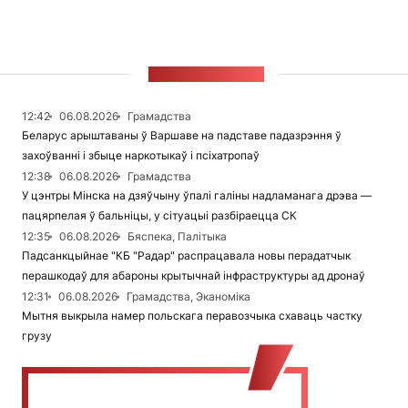
СТУЖКА НАВІН
12:42
06.08.2026
Грамадства
Беларус арыштаваны ў Варшаве на падставе падазрэння ў
захоўванні і збыце наркотыкаў і псіхатропаў
12:38
06.08.2026
Грамадства
У цэнтры Мінска на дзяўчыну ўпалі галіны надламанага дрэва —
пацярпелая ў бальніцы, у сітуацыі разбіраецца СК
12:35
06.08.2026
Бяспека, Палітыка
Падсанкцыйнае "КБ "Радар" распрацавала новы перадатчык
перашкодаў для абароны крытычнай інфраструктуры ад дронаў
12:31
06.08.2026
Грамадства, Эканоміка
Мытня выкрыла намер польскага перавозчыка схаваць частку
грузу