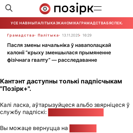
УСЕ НАВІНЫ
ПАЛІТЫКА
ЭКАНОМІКА
ГРАМАДСТВА
БЯСПЕКА
УСЕ
Грамадства
Палітыка
13.11.2025
16:29
Пасля змены начальніка ў наваполацкай
калоніі “крыху зменшылася прымяненне
фізічнага гвалту” — расследаванне
Кантэнт даступны толькі падпісчыкам
"Позірк+".
Калі ласка, аўтарызуйцеся альбо звярніцеся ў
службу падпіскі:
pozirk@pozirk.online
Вы можаце вернуцца на
Галоўную