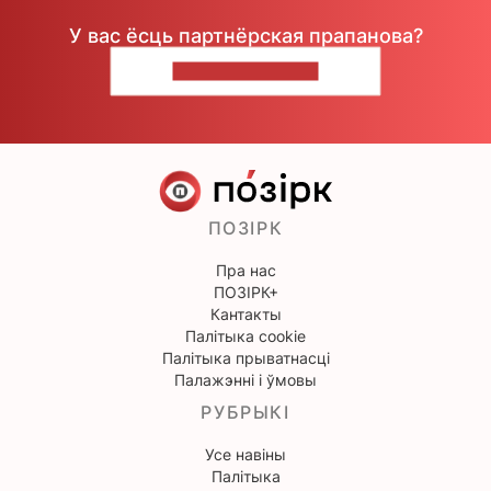
У вас ёсць партнёрская прапанова?
НАПІШЫЦЕ НАМ
ПОЗІРК
Пра нас
ПОЗІРК+
Кантакты
Палітыка cookie
Палітыка прыватнасці
Палажэнні і ўмовы
РУБРЫКІ
Усе навіны
Палітыка