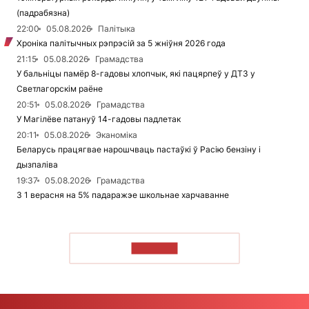
(падрабязна)
22:00
05.08.2026
Палітыка
Хроніка палітычных рэпрэсій за 5 жніўня 2026 года
21:15
05.08.2026
Грамадства
У бальніцы памёр 8-гадовы хлопчык, які пацярпеў у ДТЗ у
Светлагорскім раёне
20:51
05.08.2026
Грамадства
У Магілёве патануў 14-гадовы падлетак
20:11
05.08.2026
Эканоміка
Беларусь працягвае нарошчваць пастаўкі ў Расію бензіну і
дызпаліва
19:37
05.08.2026
Грамадства
З 1 верасня на 5% падаражэе школьнае харчаванне
ЧЫТАЦЬ