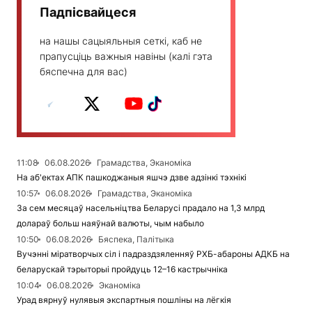
Падпісвайцеся
на нашы сацыяльныя сеткі, каб не
прапусціць важныя навіны (калі гэта
бяспечна для вас)
11:08
06.08.2026
Грамадства, Эканоміка
На аб'ектах АПК пашкоджаныя яшчэ дзве адзінкі тэхнікі
10:57
06.08.2026
Грамадства, Эканоміка
За сем месяцаў насельніцтва Беларусі прадало на 1,3 млрд
долараў больш наяўнай валюты, чым набыло
10:50
06.08.2026
Бяспека, Палітыка
Вучэнні міратворчых сіл і падраздзяленняў РХБ-абароны АДКБ на
беларускай тэрыторыі пройдуць 12–16 кастрычніка
10:04
06.08.2026
Эканоміка
Урад вярнуў нулявыя экспартныя пошліны на лёгкія