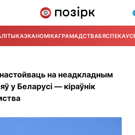
АЛІТЫКА
ЭКАНОМІКА
ГРАМАДСТВА
БЯСПЕКА
УС
 настойваць на неадкладным
яў у Беларусі — кіраўнік
мства