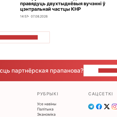
правядуць двухтыднёвыя вучэнні ў
цэнтральнай частцы КНР
14:57
07.08.2026
ПАКАЗАЦЬ БОЛЬШ
ёсць партнёрская прапанова?
НАПІШЫ
РУБРЫКІ
САЦСЕТКІ
Усе навіны
Палітыка
Эканоміка