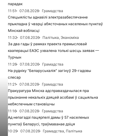
парадак
11:51
07.08.2026
Грамадства
Спецыялісты аднавілі электразабеспячэнне
прыкладна ў чвэрці абясточаных населеных пунктаў
Мінскай вобласці
11:32
07.08.2026
Палітыка, Эканоміка
За два гады ў рамках праекта прамысловай
кааперацыі ЕАЭС ухвалена толькі шэсць заявак —
Турчын
11:26
07.08.2026
Грамадства
На рудніку "Беларуськалія" загінуў 29-гадовы
слесар
11:21
07.08.2026
Грамадства
Пракуратура Мінска адсправаздачылася пра
прызнанне некалькіх дзяцей асобамі ў сацыяльна
небяспечным становішчы
11:16
07.08.2026
Грамадства
Ад непагадзі пацярпелі дамы ў 57 населеных
пунктаў Беларусі, траўмаванае дзіця
10:29
07.08.2026
Грамадства, Палітыка