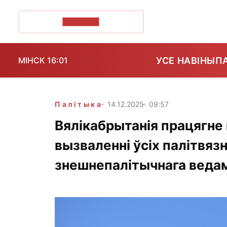
ПОЗІРК+
УСЕ НАВІНЫ
П
МІНСК 16:01
Палітыка
14.12.2025
09:57
Вялікабрытанія працягне
вызваленні ўсіх палітвязн
знешнепалітычнага веда