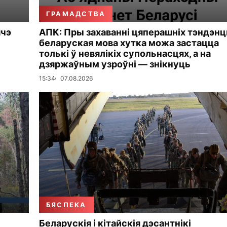
ГРАМАДСТВА
шчэ
АПК: Пры захаванні цяперашніх тэндэн
беларуская мова хутка можа застацца
толькі ў невялікіх супольнасцях, а на
дзяржаўным узроўні — знікнуць
15:34
07.08.2026
БЯСПЕКА
Беларускія і кітайскія дэсантнікі