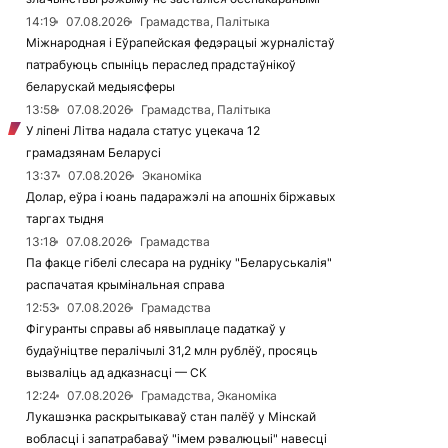
14:19
07.08.2026
Грамадства, Палітыка
Міжнародная і Еўрапейская федэрацыі журналістаў
патрабуюць спыніць пераслед прадстаўнікоў
беларускай медыясферы
13:58
07.08.2026
Грамадства, Палітыка
У ліпені Літва надала статус уцекача 12
грамадзянам Беларусі
13:37
07.08.2026
Эканоміка
Долар, еўра і юань падаражэлі на апошніх біржавых
таргах тыдня
13:18
07.08.2026
Грамадства
Па факце гібелі слесара на рудніку "Беларуськалія"
распачатая крымінальная справа
12:53
07.08.2026
Грамадства
Фігуранты справы аб нявыплаце падаткаў у
будаўніцтве пералічылі 31,2 млн рублёў, просяць
вызваліць ад адказнасці — СК
12:24
07.08.2026
Грамадства, Эканоміка
Лукашэнка раскрытыкаваў стан палёў у Мінскай
вобласці і запатрабаваў "імем рэвалюцыі" навесці