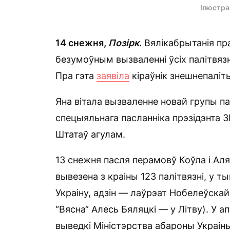
Ілюстр
14 снежня,
Позірк
.
Вялікабрытанія пр
безумоўным вызваленні ўсіх палітвязн
Пра гэта
заявіла
кіраўнік знешнепаліт
Яна вітала вызваленне новай групы п
спецыяльнага пасланніка прэзідэнта 
Штатаў агулам.
13 снежня пасля перамовў Коўла і Ал
вывезена з краіны 123 палітвязні, у т
Украіну, адзін — лаўрэат Нобелеўскай 
“Вясна“ Алесь Бяляцкі — у Літву). У 
выведкі Міністэрства абароны Украін