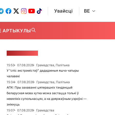
Увайсці
BE
Е АРТЫКУЛЫ
СТУЖКА НАВІН
15:53
07.08.2026
Грамадства, Палітыка
У "спіс экстрэмістаў" дададзеныя яшчэ чатыры
чалавекі
15:34
07.08.2026
Грамадства, Палітыка
АПК: Пры захаванні цяперашніх тэндэнцый
беларуская мова хутка можа застацца толькі ў
невялікіх супольнасцях, а на дзяржаўным узроўні —
знікнуць
15:07
07.08.2026
Грамадства