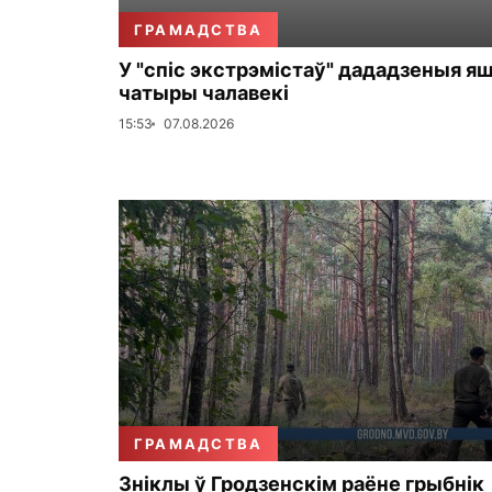
ГРАМАДСТВА
У "спіс экстрэмістаў" дададзеныя я
чатыры чалавекі
15:53
07.08.2026
ГРАМАДСТВА
Зніклы ў Гродзенскім раёне грыбнік