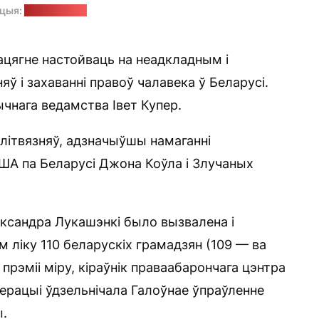
ацыя:
pixabay.com
ацягне настойваць на неадкладным і
яў і захаванні правоў чалавека ў Беларусі.
ычнага ведамства Івет Купер.
алітвязняў, адзначыўшы намаганні
ЗША па Беларусі Джона Коўла і Злучаных
яксандра Лукашэнкі было вызвалена і
ым ліку 110 беларускіх грамадзян (109 — ва
прэміі міру, кіраўнік праваабарончага цэнтра
аперацыі ўдзельнічала Галоўнае ўпраўленне
ы.