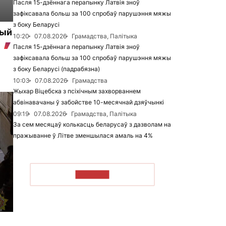
Пасля 15-дзённага перапынку Латвія зноў
зафіксавала больш за 100 спробаў парушэння мяжы
з боку Беларусі
цый
10:20
07.08.2026
Грамадства, Палітыка
Пасля 15-дзённага перапынку Латвія зноў
зафіксавала больш за 100 спробаў парушэння мяжы
з боку Беларусі (падрабязна)
10:03
07.08.2026
Грамадства
Жыхар Віцебска з псіхічным захворваннем
абвінавачаны ў забойстве 10-месячнай дзяўчынкі
09:19
07.08.2026
Грамадства, Палітыка
За сем месяцаў колькасць беларусаў з дазволам на
пражыванне ў Літве зменшылася амаль на 4%
ЧЫТАЦЬ