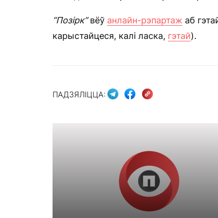
“Позірк”
вёў
анлайн-рэпартаж
аб гэта
карыстайцеся, калі ласка,
гэтай
).
ПАДЗЯЛІЦЦА: