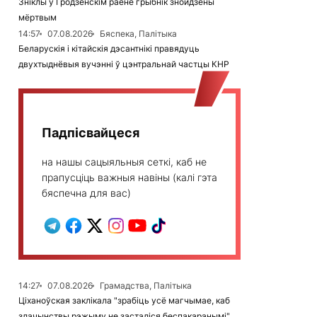
Зніклы ў Гродзенскім раёне грыбнік знойдзены
мёртвым
14:57
07.08.2026
Бяспека, Палітыка
Беларускія і кітайскія дэсантнікі правядуць
двухтыднёвыя вучэнні ў цэнтральнай частцы КНР
Падпісвайцеся
на нашы сацыяльныя сеткі, каб не
прапусціць важныя навіны (калі гэта
бяспечна для вас)
14:27
07.08.2026
Грамадства, Палітыка
Ціханоўская заклікала "зрабіць усё магчымае, каб
злачынствы рэжыму не засталіся беспакаранымі"