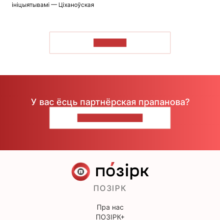
ініцыятывамі — Ціханоўская
ЧЫТАЦЬ
У вас ёсць партнёрская прапанова?
НАПІШЫЦЕ НАМ
ПОЗІРК
Пра нас
ПОЗІРК+