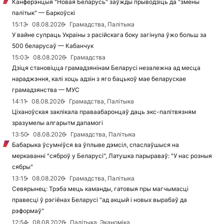
Канферэнцыя "Новая Беларусь" заўжды прыводзіць да "змены
палітык" — Баркоўскі
15:13
08.08.2026
Грамадства, Палітыка
У вайне супраць Украіны з расійскага боку загінула ўжо больш за
500 беларусаў — Кабанчук
15:03
08.08.2026
Грамадства
Дзіця становіцца грамадзянінам Беларусі незалежна ад месца
нараджэння, калі хоць адзін з яго бацькоў мае беларускае
грамадзянства — МУС
14:11
08.08.2026
Грамадства, Палітыка
Ціханоўская заклікала праваабаронцаў даць экс-палітвязням
зразумелы алгарытм дапамогі
13:50
08.08.2026
Грамадства, Палітыка
Бабарыка ўсумніўся ва ўплыве дэмсіл, спаслаўшыся на
меркаванні "сяброў у Беларусі", Латушка парыраваў: "У нас розныя
сябры"
13:15
08.08.2026
Грамадства, Палітыка
Севярынец: Трэба мець каманды, гатовыя пры магчымасці
правесці ў рэгіёнах Беларусі "ад акцый і новых вырабаў да
рэформаў"
12:54
08.08.2026
Палітыка, Эканоміка