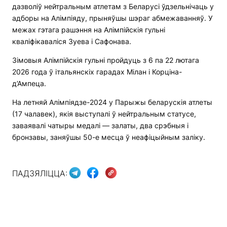
дазволіў нейтральным атлетам з Беларусі ўдзельнічаць у
адборы на Алімпіяду, прыняўшы шэраг абмежаванняў. У
межах гэтага рашэння на Алімпійскія гульні
кваліфікаваліся Зуева і Сафонава.
Зімовыя Алімпійскія гульні пройдуць з 6 па 22 лютага
2026 года ў італьянскіх гарадах Мілан і Корціна-
д’Ампеца.
На летняй Алімпіядзе-2024 у Парыжы беларускія атлеты
(17 чалавек), якія выступалі ў нейтральным статусе,
заваявалі чатыры медалі — залаты, два срэбныя і
бронзавы, заняўшы 50-е месца ў неафіцыйным заліку.
ПАДЗЯЛІЦЦА: