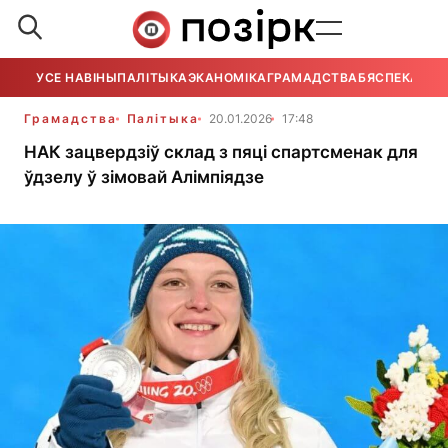
УСЕ НАВІНЫ
ПАЛІТЫКА
ЭКАНОМІКА
ГРАМАДСТВА
БЯСПЕКА
УСЕ
Грамадства
Палітыка
20.01.2026
17:48
НАК зацвердзіў склад з пяці спартсменак для
ўдзелу ў зімовай Алімпіядзе