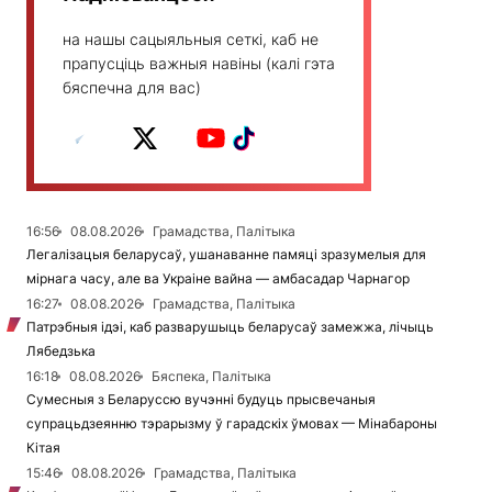
на нашы сацыяльныя сеткі, каб не
прапусціць важныя навіны (калі гэта
бяспечна для вас)
16:56
08.08.2026
Грамадства, Палітыка
Легалізацыя беларусаў, ушанаванне памяці зразумелыя для
мірнага часу, але ва Украіне вайна — амбасадар Чарнагор
16:27
08.08.2026
Грамадства, Палітыка
Патрэбныя ідэі, каб разварушыць беларусаў замежжа, лічыць
Лябедзька
16:18
08.08.2026
Бяспека, Палітыка
Сумесныя з Беларуссю вучэнні будуць прысвечаныя
супрацьдзеянню тэрарызму ў гарадскіх ўмовах — Мінабароны
Кітая
15:46
08.08.2026
Грамадства, Палітыка