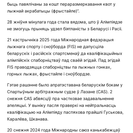
быць павялічаны за кошт пераразмеркавання квот у
лыжнай акрабатыцы (фрыстайле)”.
28 жніўня мінулага года стала вядома, што ў Алімпіядзе
не змогуць прыняць удзел біятланісты з Беларусі і Расіі.
21 кастрычніка 2025 года Міжнародная федэрацыя
лыжнага спорту і сноўборда (FIS) не дапусціла
беларускіх і расійскіх спартсменаў да кваліфікацыйных
алімпійскіх спаборніцтваў пад сваёй эгідай. Пад эгідай
FIS праводзяцца спаборніцтвы па лыжных гонках,
горных лыжах, фрыстайле і сноўбордзе.
Гэтае рашэнне было апратэставана беларускім бокам у
Спартыўным арбітражным судзе ў Лазане (CAS). 2
снежня CAS абвясціў пра частковае задавальненне
апеляцыі. У выніку пасля праверкі на нейтральнасць
кваліфікацыю на Алімпіяду паспяхова прайшлі Гуськова,
Каралёва, Шканава.
20 снежня 2024 года Міжнародны саюз канькабежцаў