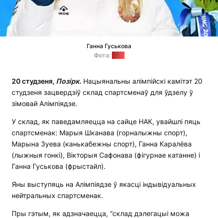
Ганна Гуськова
Фота:
НАК
20 студзеня,
Позірк
.
Нацыянальны алімпійскі камітэт 20
студзеня зацвердзіў склад спартсменаў для ўдзелу ў
зімовай Алімпіядзе.
У склад, як паведамляецца на сайце НАК, увайшлі пяць
спартсменак: Марыя Шканава (горналыжны спорт),
Марына Зуева (канькабежны спорт), Ганна Каралёва
(лыжныя гонкі), Вікторыя Сафонава (фігурнае катанне) і
Ганна Гуськова (фрыстайл).
Яны выступяць на Алімпіядзе ў якасці індывідуальных
нейтральных спартсменак.
Пры гэтым, як адзначаецца, “склад дэлегацыі можа