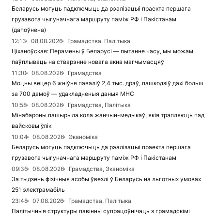
Беларусь могуць падключыць да рэалізацыі праекта першага
грузавога чыгуначнага маршруту паміж РФ і Пакістанам
(дапоўнена)
12:13
08.08.2026
Грамадства, Палітыка
Ціханоўская: Перамены ў Беларусі — пытанне часу, мы можам
паўплываць на стварэнне новага акна магчымасцяў
11:30
08.08.2026
Грамадства
Моцны вецер 6 жніўня паваліў 2,4 тыс. дрэў, пашкодзіў дахі больш
за 700 дамоў — удакладненыя даныя МНС
10:58
08.08.2026
Грамадства, Палітыка
Мінабароны пашырыла кола жанчын-медыкаў, якія трапляюць пад
вайсковы ўлік
10:04
08.08.2026
Эканоміка
Беларусь могуць падключыць да рэалізацыі праекта першага
грузавога чыгуначнага маршруту паміж РФ і Пакістанам
09:36
08.08.2026
Грамадства, Эканоміка
За тыдзень фізічныя асобы ўвезлі ў Беларусь на льготных умовах
251 электрамабіль
23:48
07.08.2026
Грамадства, Палітыка
Палітычныя структуры павінны супрацоўнічаць з грамадскімі