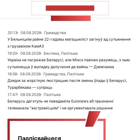
ПАКАЗАЦЬ БОЛЬШ
СТУЖКА НАВІН
20:13
08.08.2026
Грамадства
У Бялыніцкім раёне 22-гадовы матацыкліст загінуў ад сутыкнення
з грузавіком КамАЗ
19:20
08.08.2026
Бяспека, Палітыка
Украіна не пагражае Беларусі, але Мінск павінен разумець, з чым
сутыкнецца ў выпадку далучэння да вайны — Дземчанка
18:56
08.08.2026
Грамадства, Палітыка
Дзядок за жорсткую люстрацыю пасля змены ўлады ў Беларусі,
Турарбекава — супраць
17:47
08.08.2026
Палітыка
Беларусь дагэтуль не паведаміла Euronews аб прызнанні
тэлеканала "экстрэмісцкім" і не аргументавала рашэнне
Падпісвайцеся