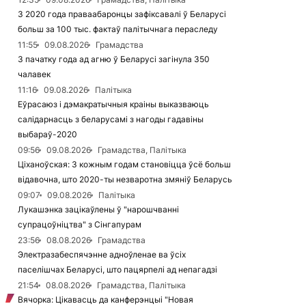
З 2020 года праваабаронцы зафіксавалі ў Беларусі
больш за 100 тыс. фактаў палітычнага пераследу
11:55
09.08.2026
Грамадства
З пачатку года ад агню ў Беларусі загінула 350
чалавек
11:16
09.08.2026
Палітыка
Еўрасаюз і дэмакратычныя краіны выказваюць
салідарнасць з беларусамі з нагоды гадавіны
выбараў-2020
09:56
09.08.2026
Грамадства, Палітыка
Ціханоўская: З кожным годам становіцца ўсё больш
відавочна, што 2020-ты незваротна змяніў Беларусь
09:07
09.08.2026
Палітыка
Лукашэнка зацікаўлены ў "нарошчванні
супрацоўніцтва" з Сінгапурам
23:56
08.08.2026
Грамадства
Электразабеспячэнне адноўленае ва ўсіх
паселішчах Беларусі, што пацярпелі ад непагадзі
21:54
08.08.2026
Грамадства, Палітыка
Вячорка: Цікавасць да канферэнцыі "Новая