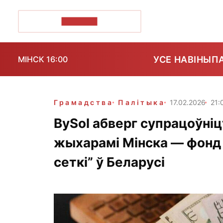
ПОЗІРК+
УСЕ НАВІНЫ
П
МІНСК 16:00
Грамадства
Палітыка
17.02.2026
21:
BySol абверг супрацоўні
жыхарамі Мінска — фонд н
сеткі” ў Беларусі