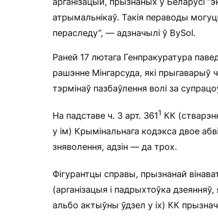
арганізацый, прызнаных у Беларусі “э
атрымальнікаў. Такія пераводы могуц
пераследу”, — адзначылі ў BySol.
Раней 17 лютага Генпракуратура павед
рашэнне Мінгарсуда, які прыгаварыў
тэрмінаў пазбаўлення волі за супрацоў
1
На падставе ч. 3 арт. 361
КК (стварэн
у ім) Крымінальнага кодэкса двое аб
зняволення, адзін — да трох.
Фігурантцы справы, прызнанай вінавата
(арганізацыя і падрыхтоўка дзеянняў,
альбо актыўны ўдзел у іх) КК прызнач