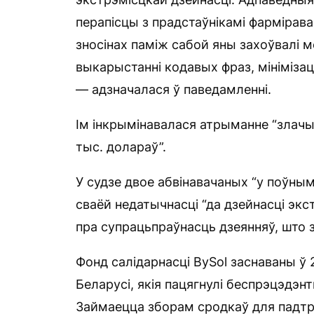
перапісцы з прадстаўнікамі фарміраван
зносінах паміж сабой яны захоўвалі м
выкарыстанні кодавых фраз, мінімізацы
— адзначалася ў паведамленні.
Ім інкрымінавалася атрыманне “злачынн
тыс. долараў”.
У судзе двое абвінавачаных “у поўным 
сваёй недатычнасці “да дзейнасці экс
пра супрацьпраўнасць дзеянняў, што з
Фонд салідарнасці BySol заснаваны ў 
Беларусі, якія пацягнулі беспрэцэдэнт
Займаецца зборам сродкаў для падтры