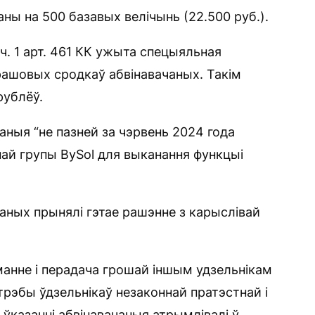
ы на 500 базавых велічынь (22.500 руб.).
ч. 1 арт. 461 КК ужыта спецыяльная
рашовых сродкаў абвінавачаных. Такім
рублёў.
аныя “не пазней за чэрвень 2024 года
най групы BySol для выканання функцыі
чаных прынялі гэтае рашэнне з карыслівай
манне і перадача грошай іншым удзельнікам
трэбы ўдзельнікаў незаконнай пратэстнай і
ўказанні абвінавачаныя атрымлівалі ў