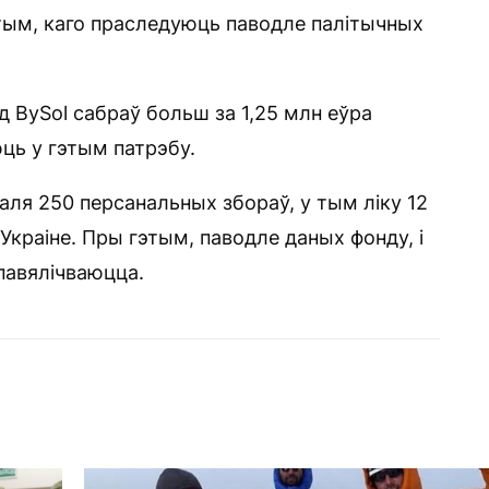
 тым, каго праследуюць паводле палітычных
д BySol сабраў больш за 1,25 млн еўра
ць у гэтым патрэбу.
аля 250 персанальных збораў, у тым ліку 12
Украіне. Пры гэтым, паводле даных фонду, і
 павялічваюцца.