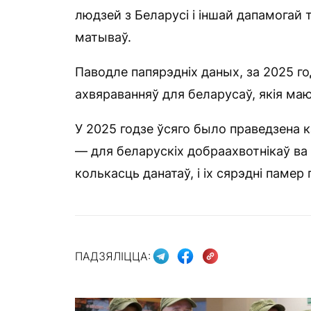
людзей з Беларусі і іншай дапамогай
матываў.
Паводле папярэдніх даных, за 2025 го
ахвяраванняў для беларусаў, якія маю
У 2025 годзе ўсяго было праведзена к
— для беларускіх добраахвотнікаў ва 
колькасць данатаў, і іх сярэдні памер
ПАДЗЯЛІЦЦА: