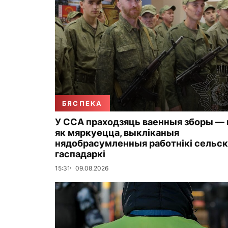
БЯСПЕКА
У ССА праходзяць ваенныя зборы — н
як мяркуецца, выкліканыя
нядобрасумленныя работнікі сельс
гаспадаркі
15:31
09.08.2026