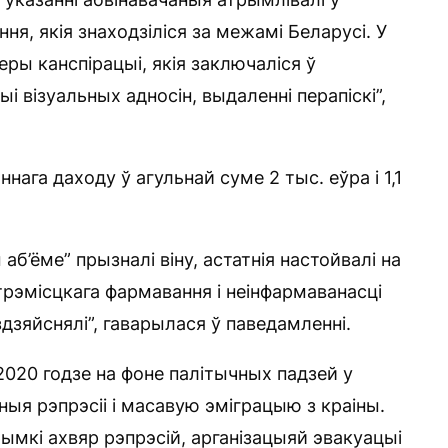
ня, якія знаходзіліся за межамі Беларусі. У
еры канспірацыі, якія заключаліся ў
і візуальных адносін, выдаленні перапіскі”,
ага даходу ў агульнай суме 2 тыс. еўра і 1,1
аб’ёме” прызналі віну, астатнія настойвалі на
трэмісцкага фармавання і неінфармаванасці
дзяйснялі”, гаварылася ў паведамленні.
2020 годзе на фоне палітычных падзей у
ныя рэпрэсіі і масавую эміграцыю з краіны.
мкі ахвяр рэпрэсій, арганізацыяй эвакуацыі