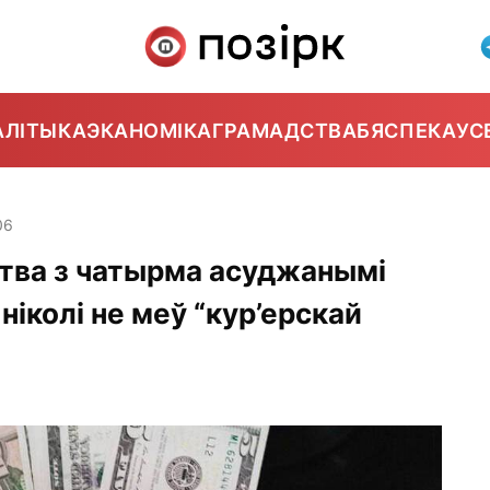
АЛІТЫКА
ЭКАНОМІКА
ГРАМАДСТВА
БЯСПЕКА
УС
06
цтва з чатырма асуджанымі
іколі не меў “кур’ерскай