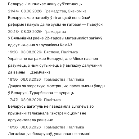
Беларусь" вызначае нашу суб'ектнасць
21:44
08.08.2026
Грамадства, Эканоміка
Беларусь мае патрэбу ў гіганцкай пенсійнай
рэформе і пакуль да яе зусім не гатовая — Львоўскі
20:13
08.08.2026
Грамадства
У Бялыніцкім раёне 22-гадовы матацыкліст загінуў
ад сутыкнення з грузавіком КамАЗ
19:20
08.08.2026
Бяспека, Палітыка
Украіна не пагражае Беларусі, але Мінск павінен
разумець, з чым сутыкнецца ў выпадку далучэння
да вайны — Дземчанка
18:56
08.08.2026
Грамадства, Палітыка
Дзядок за жорсткую люстрацыю пасля змены ўлады
ў Беларусі, Турарбекава — супраць
17:47
08.08.2026
Палітыка
Беларусь дагэтуль не паведаміла Euronews аб
прызнанні тэлеканала "экстрэмісцкім" і не
аргументавала рашэнне
16:56
08.08.2026
Грамадства, Палітыка
Легалізацыя беларусаў, ушанаванне памяці