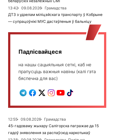
беларускіх незалежных СМІ
13:42
09.08.2026
Грамадства
ДТЗ з удзелам міліцэйскага транспарту ў Кобрыне
— супрацоўнікі МУС дастаўленыя ў бальніцу
Падпісвайцеся
на нашы сацыяльныя сеткі, каб не
прапусціць важныя навіны (калі гэта
бяспечна для вас)
12:55
09.08.2026
Грамадства
45-гадоваму жыхару Салігорска пагражае да 15
гадоў зняволення за распаўсюд наркотыкаў
12:35
09.08.2026
Грамадства, Палітыка