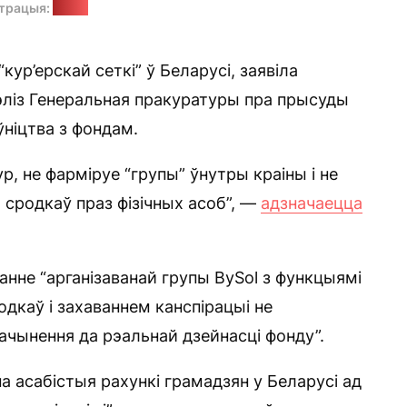
трацыя:
BySol
“кур’ерскай сеткі” ў Беларусі, заявіла
эліз Генеральная пракуратуры пра прысуды
ніцтва з фондам.
р, не фарміруе “групы” ўнутры краіны і не
 сродкаў праз фізічных асоб”, —
адзначаецца
анне “арганізаванай групы BySol з функцыямі
дкаў і захаваннем канспірацыі не
ачынення да рэальнай дзейнасці фонду”.
а асабістыя рахункі грамадзян у Беларусі ад