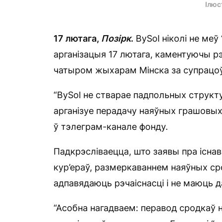
Ілюс
17 лютага,
Позірк
.
BySol ніколі не меў 
арганізацыя 17 лютага, каментуючы р
чатыром жыхарам Мінска за супрацоў
“BySol не стварае падпольных структу
арганізуе перадачу наяўных грашовых
ў тэлеграм-канале фонду.
Падкрэсліваецца, што заявы пра існав
кур’ераў, размеркаваннем наяўных сро
адпавядаюць рэчаіснасці і не маюць д
“Асобна нагадваем: перавод сродкаў н