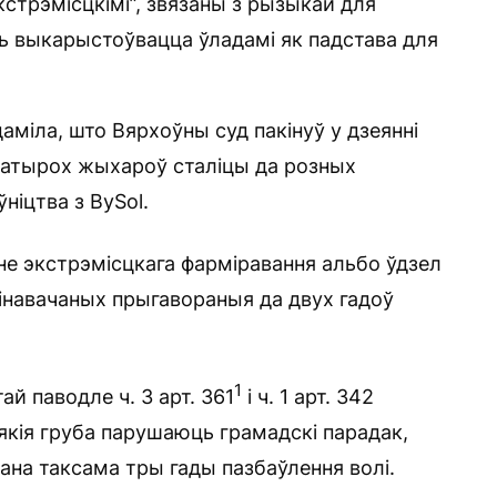
кстрэмісцкімі”, звязаны з рызыкай для
ь выкарыстоўвацца ўладамі як падстава для
аміла, што Вярхоўны суд пакінуў у дзеянні
 чатырох жыхароў сталіцы да розных
ніцтва з BySol.
не экстрэмісцкага фарміравання альбо ўдзел
вінавачаных прыгавораныя да двух гадоў
1
й паводле ч. 3 арт. 361
і ч. 1 арт. 342
 якія груба парушаюць грамадскі парадак,
ана таксама тры гады пазбаўлення волі.