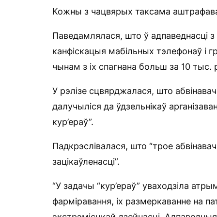
Кожны з чацвярых таксама аштрафаван
Паведамлялася, што ў адпаведнасці з 
канфіскацыя мабільных тэлефонаў і г
чынам з іх спагнана больш за 10 тыс. 
У рэлізе сцвярджалася, што абвінавач
далучыліся да ўдзельнікаў арганізава
кур’ераў”.
Падкрэслівалася, што “трое абвінава
зацікаўленасці”.
“У задачы “кур’ераў” уваходзіла атры
фарміравання, іх размеркаванне на па
экстрэмісцкай дзейнасці. Адпаведныя 