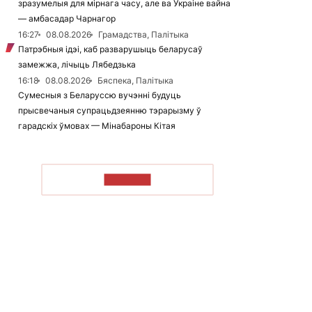
зразумелыя для мірнага часу, але ва Украіне вайна
— амбасадар Чарнагор
16:27
08.08.2026
Грамадства, Палітыка
Патрэбныя ідэі, каб разварушыць беларусаў
замежжа, лічыць Лябедзька
16:18
08.08.2026
Бяспека, Палітыка
Сумесныя з Беларуссю вучэнні будуць
прысвечаныя супрацьдзеянню тэрарызму ў
гарадскіх ўмовах — Мінабароны Кітая
ЧЫТАЦЬ