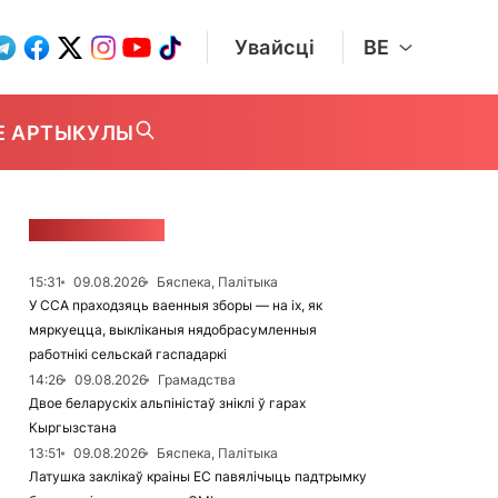
Увайсці
BE
Е АРТЫКУЛЫ
СТУЖКА НАВІН
15:31
09.08.2026
Бяспека, Палітыка
У ССА праходзяць ваенныя зборы — на іх, як
мяркуецца, выкліканыя нядобрасумленныя
работнікі сельскай гаспадаркі
14:26
09.08.2026
Грамадства
Двое беларускіх альпіністаў зніклі ў гарах
Кыргызстана
13:51
09.08.2026
Бяспека, Палітыка
Латушка заклікаў краіны ЕС павялічыць падтрымку