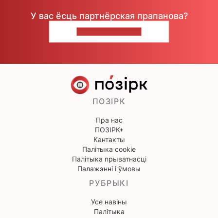
У вас ёсць партнёрская прапанова?
НАПІШЫЦЕ НАМ
ПОЗІРК
Пра нас
ПОЗІРК+
Кантакты
Палітыка cookie
Палітыка прыватнасці
Палажэнні і ўмовы
РУБРЫКІ
Усе навіны
Палітыка