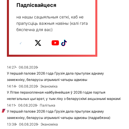
Падпісвайцеся
на нашы сацыяльныя сеткі, каб не
прапусціць важныя навіны (калі гэта
бяспечна для вас)
14:27
06.08.2026
У першай палове 2026 года Грузія дала прытулак аднаму
замежніку, беларусы атрымалі чатыры адмовы
14:14
06.08.2026
Эканоміка
У Літве перахопленая найбуйнейшая ў 2026 годзе партыя
нелегальных цыгарэт, у тым ліку з беларускімі акцызнымі маркамі
14:11
06.08.2026
Палітыка
У першай палове 2026 года Грузія дала прытулак аднаму
замежніку, беларусы атрымалі чатыры адмовы (падрабязна)
13:38
06.08.2026
Эканоміка