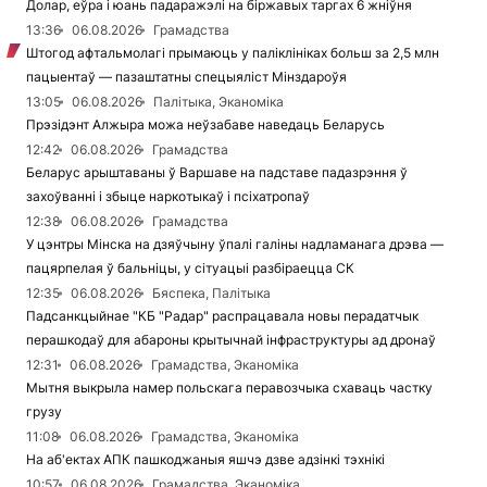
Долар, еўра і юань падаражэлі на біржавых таргах 6 жніўня
13:36
06.08.2026
Грамадства
Штогод афтальмолагі прымаюць у паліклініках больш за 2,5 млн
пацыентаў — пазаштатны спецыяліст Мінздароўя
13:05
06.08.2026
Палітыка, Эканоміка
Прэзідэнт Алжыра можа неўзабаве наведаць Беларусь
12:42
06.08.2026
Грамадства
Беларус арыштаваны ў Варшаве на падставе падазрэння ў
захоўванні і збыце наркотыкаў і псіхатропаў
12:38
06.08.2026
Грамадства
У цэнтры Мінска на дзяўчыну ўпалі галіны надламанага дрэва —
пацярпелая ў бальніцы, у сітуацыі разбіраецца СК
12:35
06.08.2026
Бяспека, Палітыка
Падсанкцыйнае "КБ "Радар" распрацавала новы перадатчык
перашкодаў для абароны крытычнай інфраструктуры ад дронаў
12:31
06.08.2026
Грамадства, Эканоміка
Мытня выкрыла намер польскага перавозчыка схаваць частку
грузу
11:08
06.08.2026
Грамадства, Эканоміка
На аб'ектах АПК пашкоджаныя яшчэ дзве адзінкі тэхнікі
10:57
06.08.2026
Грамадства, Эканоміка