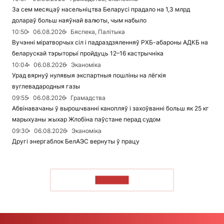
За сем месяцаў насельніцтва Беларусі прадало на 1,3 млрд
долараў больш наяўнай валюты, чым набыло
10:50
06.08.2026
Бяспека, Палітыка
Вучэнні міратворчых сіл і падраздзяленняў РХБ-абароны АДКБ на
беларускай тэрыторыі пройдуць 12–16 кастрычніка
10:04
06.08.2026
Эканоміка
Урад вярнуў нулявыя экспартныя пошліны на лёгкія
вуглевадародныя газы
09:55
06.08.2026
Грамадства
Абвінавачаны ў вырошчванні канопляў і захоўванні больш як 25 кг
марыхуаны жыхар Жлобіна паўстане перад судом
09:30
06.08.2026
Эканоміка
Другі энергаблок БелАЭС вернуты ў працу
ЧЫТАЦЬ