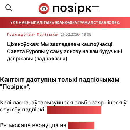
УСЕ НАВІНЫ
ПАЛІТЫКА
ЭКАНОМІКА
ГРАМАДСТВА
БЯСПЕКА
УСЕ
Грамадства
Палітыка
25.02.2026
19:35
Ціханоўская: Мы закладваем каштоўнасці
Савета Еўропы ў саму аснову нашай будучыні
дзяржавы (падрабязна)
Кантэнт даступны толькі падпісчыкам
"Позірк+".
Калі ласка, аўтарызуйцеся альбо звярніцеся ў
службу падпіскі:
pozirk@pozirk.online
Вы можаце вернуцца на
Галоўную