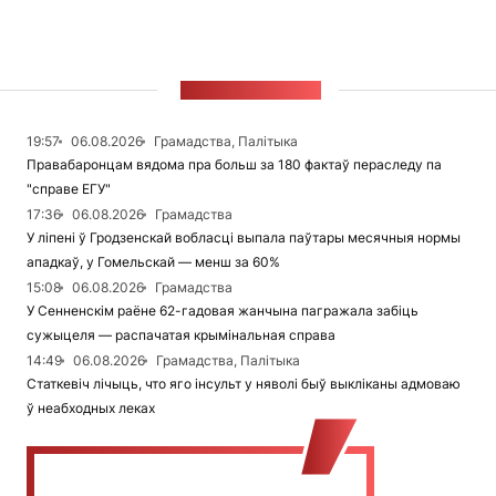
СТУЖКА НАВІН
19:57
06.08.2026
Грамадства, Палітыка
Правабаронцам вядома пра больш за 180 фактаў пераследу па
"справе ЕГУ"
17:36
06.08.2026
Грамадства
У ліпені ў Гродзенскай вобласці выпала паўтары месячныя нормы
ападкаў, у Гомельскай — менш за 60%
15:08
06.08.2026
Грамадства
У Сенненскім раёне 62-гадовая жанчына пагражала забіць
сужыцеля — распачатая крымінальная справа
14:49
06.08.2026
Грамадства, Палітыка
Статкевіч лічыць, что яго інсульт у няволі быў выкліканы адмоваю
ў неабходных леках