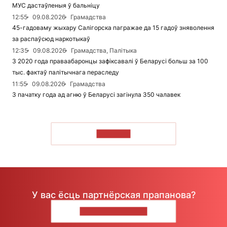
МУС дастаўленыя ў бальніцу
12:55
09.08.2026
Грамадства
45-гадоваму жыхару Салігорска пагражае да 15 гадоў зняволення
за распаўсюд наркотыкаў
12:35
09.08.2026
Грамадства, Палітыка
З 2020 года праваабаронцы зафіксавалі ў Беларусі больш за 100
тыс. фактаў палітычнага пераследу
11:55
09.08.2026
Грамадства
З пачатку года ад агню ў Беларусі загінула 350 чалавек
ЧЫТАЦЬ
У вас ёсць партнёрская прапанова?
НАПІШЫЦЕ НАМ