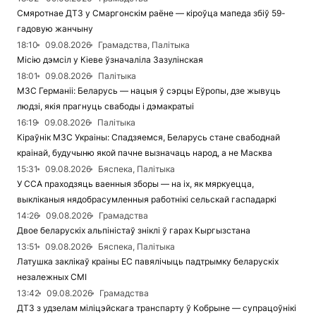
Смяротнае ДТЗ у Смаргонскім раёне — кіроўца мапеда збіў 59-
гадовую жанчыну
18:10
09.08.2026
Грамадства, Палітыка
Місію дэмсіл у Кіеве ўзначаліла Зазулінская
18:01
09.08.2026
Палітыка
МЗС Германіі: Беларусь — нацыя ў сэрцы Еўропы, дзе жывуць
людзі, якія прагнуць свабоды і дэмакратыі
16:19
09.08.2026
Палітыка
Кіраўнік МЗС Украіны: Спадзяемся, Беларусь стане свабоднай
краінай, будучыню якой пачне вызначаць народ, а не Масква
15:31
09.08.2026
Бяспека, Палітыка
У ССА праходзяць ваенныя зборы — на іх, як мяркуецца,
выкліканыя нядобрасумленныя работнікі сельскай гаспадаркі
14:26
09.08.2026
Грамадства
Двое беларускіх альпіністаў зніклі ў гарах Кыргызстана
13:51
09.08.2026
Бяспека, Палітыка
Латушка заклікаў краіны ЕС павялічыць падтрымку беларускіх
незалежных СМІ
13:42
09.08.2026
Грамадства
ДТЗ з удзелам міліцэйскага транспарту ў Кобрыне — супрацоўнікі