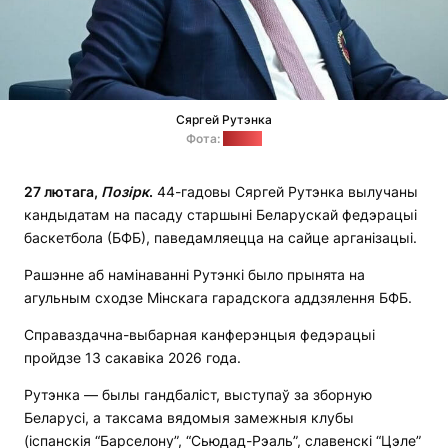
Сяргей Рутэнка
Фота:
noc.by
27 лютага,
Позірк
.
44-гадовы Сяргей Рутэнка вылучаны
кандыдатам на пасаду старшыні Беларускай федэрацыі
баскетбола (БФБ), паведамляецца на сайце арганізацыі.
Рашэнне аб намінаванні Рутэнкі было прынята на
агульным сходзе Мінскага гарадскога аддзялення БФБ.
Справаздачна-выбарная канферэнцыя федэрацыі
пройдзе 13 сакавіка 2026 года.
Рутэнка — былы гандбаліст, выступаў за зборную
Беларусі, а таксама вядомыя замежныя клубы
(іспанскія “Барселону”, “Сьюдад-Рэаль”, славенскі “Цэле”