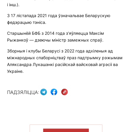
і інш.).
З 17 лістапада 2021 года ўзначальвае Беларускую
федэрацыю тэніса.
Старшынёй БФБ з 2014 года з’яўляецца Максім
Рыжанкоў — дзеючы міністр замежных спраў.
Зборныя і клубы Беларусі з 2022 года адхіленыя ад
міжнародных спаборніцтваў праз падтрымку рэжымам
Аляксандра Лукашэнкі расійскай вайсковай агрэсіі ва
Украіне.
ПАДЗЯЛІЦЦА:
ПАКАЗАЦЬ БОЛЬШ