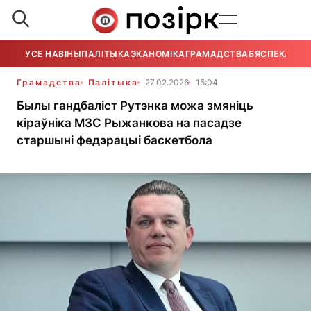
УСЕ НАВІНЫ
ПАЛІТЫКА
ЭКАНОМІКА
ГРАМАДСТВА
БЯСПЕКА
УСЕ
Грамадства
Палітыка
27.02.2026
15:04
Былы гандбаліст Рутэнка можа змяніць
кіраўніка МЗС Рыжанкова на пасадзе
старшыні федэрацыі баскетбола