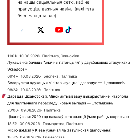
на нашы сацыяльныя сеткі, каб не
прапусціць важныя навіны (калі гэта
бяспечна для вас)
11:01
10.08.2026
Палітыка, Эканоміка
Лукашэнка бачыць "значны патэнцыял" у двухбаковых стасунках з
Эквадорам
09:47
10.08.2026
Бяспека, Палітыка
Беларуская адукацыя мілітарызуецца і дэградуе — Церашковіч
08:24
10.08.2026
Палітыка
Дарадца Ціханоўскай: Мінск актывізаваў выкарыстанне Інтэрпола
для палітычнага пераследу, новыя выпадкі — штотыдзень
23:00
09.08.2026
Палітыка
Ціханоўская: 2020 год паказаў, што жыццё ўмее рабіць сюрпрызы
18:57
09.08.2026
Грамадства, Палітыка
Місію дэмсіл у Кіеве ўзначаліла Зазулінская (дапоўнена)
18:32
09.08.2026
Грамадства