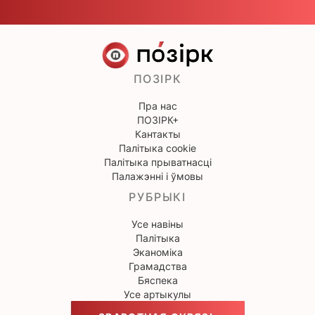
ПОЗІРК
Пра нас
ПОЗІРК+
Кантакты
Палітыка cookie
Палітыка прыватнасці
Палажэнні і ўмовы
РУБРЫКІ
Усе навіны
Палітыка
Эканоміка
Грамадства
Бяспека
Усе артыкулы