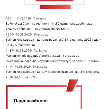
СТУЖКА НАВІН
12:51
10.08.2026
Палітыка
Вайскоўцы ССА на вучэннях у Кітаі будуць процідзейнічаць
дронам і асвойваць сумесную зборку БПЛА
12:07
10.08.2026
Эканоміка
У ліпені спажывецкія цэны выраслі на 0,3%, з пачатку 2026 года —
на 3,2% (дапоўнена)
11:37
10.08.2026
Палітыка
Рыжанкоў абвінаваціў Латвію ў жаданні атрымаць
"экстрафінансаванне з еўрапейскіх структур" за закрыццё мяжы
11:11
10.08.2026
Эканоміка
У ліпені спажывецкія цэны ў Беларусі выраслі на 0,3%, з пачатку
2026 года — на 3,2%
Падпісвайцеся