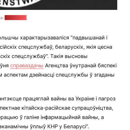
а:
abw.gov.pl
ольшчы характарызаваліся “падвышанай і
йскіх спецслужбаў, беларускіх, якія цесна
йскіх спецслужбаў“. Такія высновы
аўня
справаздачы
Агенцтва ўнутранай бяспекі
 аспектам дзейнасці спецслужбы ў згаданы
антэксце працяглай вайны ва Украіне і пагроз
ектнае кітайска-расійскае супрацоўніцтва,
рацыю ў галіне інфармацыйнай вайны, а
эканамічны ўплыў КНР у Беларусі”.