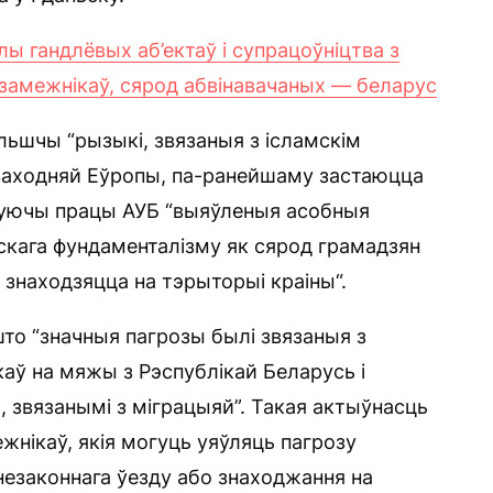
ы гандлёвых аб’ектаў і супрацоўніцтва з
замежнікаў, сярод абвінавачаных — беларус
льшчы “рызыкі, звязаныя з ісламскім
 Заходняй Еўропы, па-ранейшаму застаюцца
зякуючы працы АУБ “выяўленыя асобныя
мскага фундаменталізму як сярод грамадзян
я знаходзяцца на тэрыторыі краіны“.
што “значныя пагрозы былі звязаныя з
ў на мяжы з Рэспублікай Беларусь і
, звязанымі з міграцыяй”. Такая актыўнасць
жнікаў, якія могуць уяўляць пагрозу
незаконнага ўезду або знаходжання на