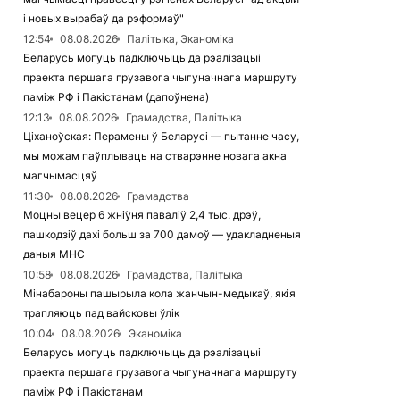
і новых вырабаў да рэформаў"
12:54
08.08.2026
Палітыка, Эканоміка
Беларусь могуць падключыць да рэалізацыі
праекта першага грузавога чыгуначнага маршруту
паміж РФ і Пакістанам (дапоўнена)
12:13
08.08.2026
Грамадства, Палітыка
Ціханоўская: Перамены ў Беларусі — пытанне часу,
мы можам паўплываць на стварэнне новага акна
магчымасцяў
11:30
08.08.2026
Грамадства
Моцны вецер 6 жніўня паваліў 2,4 тыс. дрэў,
пашкодзіў дахі больш за 700 дамоў — удакладненыя
даныя МНС
10:58
08.08.2026
Грамадства, Палітыка
Мінабароны пашырыла кола жанчын-медыкаў, якія
трапляюць пад вайсковы ўлік
10:04
08.08.2026
Эканоміка
Беларусь могуць падключыць да рэалізацыі
праекта першага грузавога чыгуначнага маршруту
паміж РФ і Пакістанам