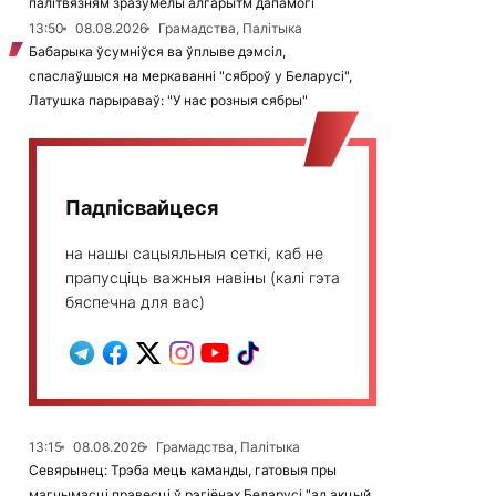
палітвязням зразумелы алгарытм дапамогі
13:50
08.08.2026
Грамадства, Палітыка
Бабарыка ўсумніўся ва ўплыве дэмсіл,
спаслаўшыся на меркаванні "сяброў у Беларусі",
Латушка парыраваў: "У нас розныя сябры"
Падпісвайцеся
на нашы сацыяльныя сеткі, каб не
прапусціць важныя навіны (калі гэта
бяспечна для вас)
13:15
08.08.2026
Грамадства, Палітыка
Севярынец: Трэба мець каманды, гатовыя пры
магчымасці правесці ў рэгіёнах Беларусі "ад акцый