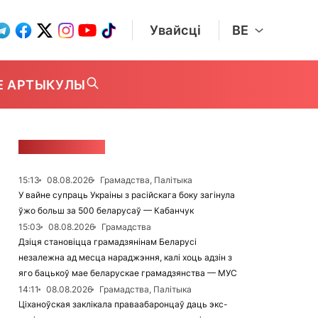
Увайсці
BE
Е АРТЫКУЛЫ
СТУЖКА НАВІН
15:13
08.08.2026
Грамадства, Палітыка
У вайне супраць Украіны з расійскага боку загінула
ўжо больш за 500 беларусаў — Кабанчук
15:03
08.08.2026
Грамадства
Дзіця становіцца грамадзянінам Беларусі
незалежна ад месца нараджэння, калі хоць адзін з
яго бацькоў мае беларускае грамадзянства — МУС
14:11
08.08.2026
Грамадства, Палітыка
Ціханоўская заклікала праваабаронцаў даць экс-