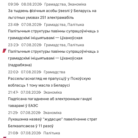
09:36
08.08.2026
Грамадства, Эканоміка
За тыдзень фізічныя асобы ўвезлі ў Беларусь на
льготных умовах 251 электрамабіль
23:48
07.08.2026
Грамадства, Палітыка
Палітычныя структуры павінны супрацоўнічаць з
грамадскімі ініцыятывамі — Ціханоўская
23:23
07.08.2026
Грамадства, Палітыка
Палітычныя структуры павінны супрацоўнічаць з
грамадскімі ініцыятывамі — Ціханоўская
(падрабязна)
22:02
07.08.2026
Грамадства
Рассельгаснагляд не прапусціў у Пскоўскую
вобласць 1 тону масла з Беларусі
21:47
07.08.2026
Эканоміка
Падпісана пагадненне аб электронным гандлі
таварамі ў ЕАЭС
21:25
07.08.2026
Эканоміка
Лукашэнка назваў “жудасцю” павелічэнне страт
Белкаапсаюза ў 11 разоў
21:08
07.08.2026
Палітыка