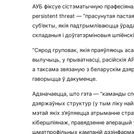
АУБ фіксуе сістэматычную прафесіяна
persistent threat — “прасунутая паст
суб’екты, якія падтрымліваюцца ўра
складаныя і доўгатэрміновыя шпіёнскі
“Сярод груповак, якія праяўляюць ас
вылучыць, у прыватнасці, расійскія AP
а таксама звязаную з беларускім дзя
гаворыцца ў дакуменце.
Адзначаецца, што гэта — “каманды сп
дзяржаўных структур (у тым ліку най
мэтай якіх з’яўляецца атрыманне стр
кібершпіянаж, правядзенне аперацый 
шматпрофільных кампаній дэзінфарма