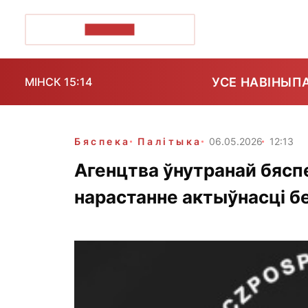
ПОЗІРК+
УСЕ НАВІНЫ
П
МІНСК 15:14
Бяспека
Палітыка
06.05.2026
12:13
Агенцтва ўнутранай бясп
нарастанне актыўнасці б