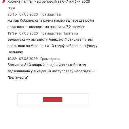
Хроніка палітычных рэпрэсій за 6–7 жніўня 2026
года
20:15
07.08.2026
Грамадства
Жыхар Кобрынскага раёна памёр ад перадазіроўкі
алкаголю — экспертыза паказала 7,2 праміле
19:39
07.08.2026
Грамадства, Палітыка
Беларускаму актывісту Аляксею Францкевічу, які
пражывае ва Украіне, на 10 гадоў забаронены ўезд у
Польшчу
19:22
07.08.2026
Грамадства
Больш за 340 аварыйна-аднаўленчых брыгад
задзейнічана ў ліквідацыі наступстваў непагадзі —
"Белэнерга"
ЧЫТАЦЬ