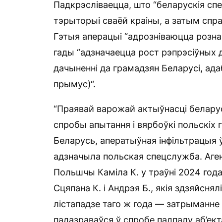
Падкрэсліваецца, што “беларускія с
тэрыторыі сваёй краіны, а затым спра
Гэтыя аперацыі “адрозніваюцца розна
гады “адзначаецца рост рэпрэсіўных д
дачыненні да грамадзян Беларусі, ад
прымус)“.
“Праявай варожай актыўнасці белару
спробы апытання і вярбоўкі польскіх
Беларусь, аператыўная інфільтрацыя 
адзначыла польская спецслужба. Аге
Польшчы Каміла К. у траўні 2024 года
Сцяпана К. і Андрэя Б., якія здзяйсня
лістападзе таго ж года — затрыманне 
падазраваўся ў спробе падпалу аб’ект