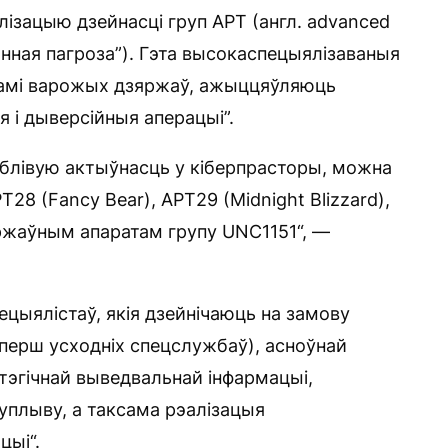
лізацыю дзейнасці груп APT (англ. advanced
аянная пагроза”). Гэта высокаспецыялізаваныя
дамі варожых дзяржаў, ажыццяўляюць
я і дыверсійныя аперацыі”.
аблівую актыўнасць у кіберпрасторы, можна
T28 (Fancy Bear), APT29 (Midnight Blizzard),
ржаўным апаратам групу UNC1151“, —
ецыялістаў, якія дзейнічаюць на замову
перш усходніх спецслужбаў), асноўнай
атэгічнай выведвальнай інфармацыі,
уплыву, а таксама рэалізацыя
цыі“.