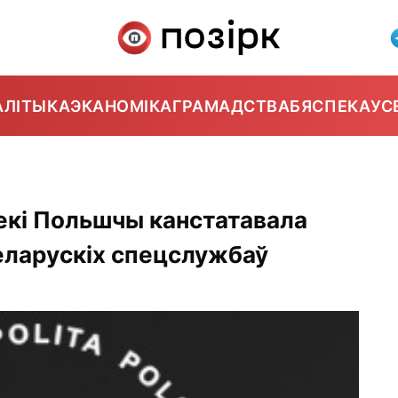
АЛІТЫКА
ЭКАНОМІКА
ГРАМАДСТВА
БЯСПЕКА
УС
екі Польшчы канстатавала
еларускіх спецслужбаў