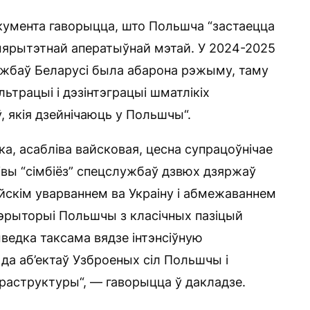
кумента гаворыцца, што Польшча “застаецца
ыярытэтнай аператыўнай мэтай. У 2024-2025
жбаў Беларусі была абарона рэжыму, таму
ьтрацыі і дэзінтэграцыі шматлікіх
, якія дзейнічаюць у Польшчы“.
а, асабліва вайсковая, цесна супрацоўнічае
блівы “сімбіёз” спецслужбаў дзвюх дзяржаў
ійскім уварваннем ва Украіну і абмежаваннем
тэрыторыі Польшчы з класічных пазіцый
ведка таксама вядзе інтэнсіўную
да аб’ектаў Узброеных сіл Польшчы і
фраструктуры“, — гаворыцца ў дакладзе.