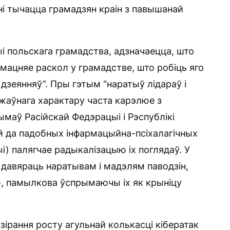
і тычацца грамадзян краін з павышанай
 польскага грамадства, адзначаецца, што
мацняе раскол у грамадстве, што робіць яго
дзеянняў”. Пры гэтым “наратыў лідараў і
жаўнага характару часта карэлюе з
маў Расійскай Федэрацыі і Рэспублікі
й да падобных інфармацыйна-псіхалагічных
і) палягчае радыкалізацыю іх поглядаў. У
давяраць наратывам і мадэлям паводзін,
ю, памылкова ўспрымаючы іх як крыніцу
зірання росту агульнай колькасці кібератак