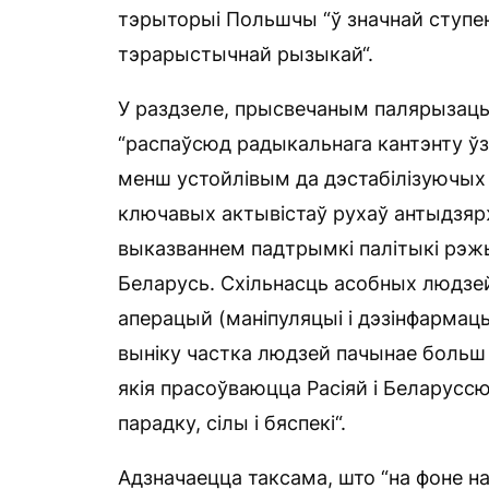
тэрыторыі Польшчы “ў значнай ступен
тэрарыстычнай рызыкай“.
У раздзеле, прысвечаным палярызацыі
“распаўсюд радыкальнага кантэнту ўз
менш устойлівым да дэстабілізуючых 
ключавых актывістаў рухаў антыдзяр
выказваннем падтрымкі палітыкі рэжы
Беларусь. Схільнасць асобных людзе
аперацый (маніпуляцыі і дэзінфармацы
выніку частка людзей пачынае больш 
якія прасоўваюцца Расіяй і Беларусс
парадку, сілы і бяспекі“.
Адзначаецца таксама, што “на фоне на