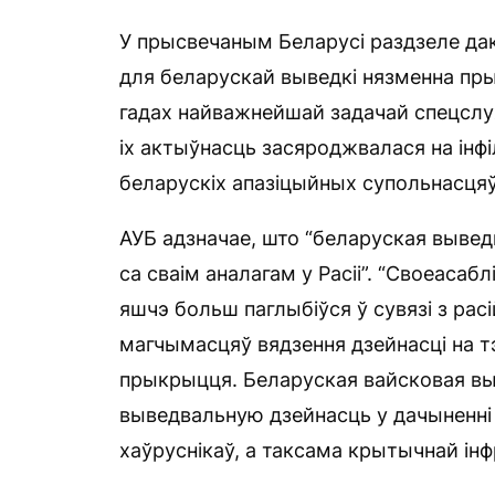
У прысвечаным Беларусі раздзеле да
для беларускай выведкі нязменна пр
гадах найважнейшай задачай спецслу
іх актыўнасць засяроджвалася на інфіл
беларускіх апазіцыйных супольнасцяў
АУБ адзначае, што “беларуская выведк
са сваім аналагам у Расіі”. “Своеаса
яшчэ больш паглыбіўся ў сувязі з рас
магчымасцяў вядзення дзейнасці на 
прыкрыцця. Беларуская вайсковая вы
выведвальную дзейнасць у дачыненні 
хаўруснікаў, а таксама крытычнай ін