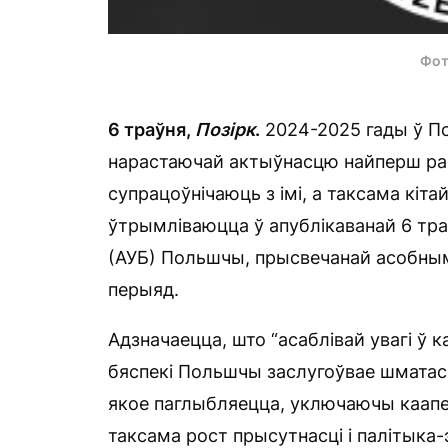
Фот
6 траўня,
Позірк
.
2024-2025 гады ў П
нарастаючай актыўнасцю найперш расі
супрацоўнічаюць з імі, а таксама кіта
ўтрымліваюцца ў апублікаванай 6 тр
(АУБ) Польшчы, прысвечанай асобным
перыяд.
Адзначаецца, што “асаблівай увагі ў к
бяспекі Польшчы заслугоўвае шматасп
якое паглыбляецца, уключаючы каапе
таксама рост прысутнасці і палітыка-