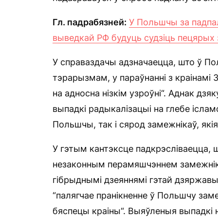
Гл. падрабязней:
У Польшчы за падпал
выведкай РФ будуць судзіць пецярых 
У справаздачы адзначаецца, што ў По
тэрарызмам, у параўнанні з краінамі
на адносна нізкім узроўні“. Аднак д
выпадкі радыкалізацыі на глебе ісла
Польшчы, так і сярод замежнікаў, які
У гэтым кантэксце падкрэсліваецца, 
незаконным перамяшчэннем замежніка
гібрыднымі дзеяннямі гэтай дзяржавы
“палягчае пранікненне ў Польшчу заме
бяспецы краіны“. Выяўленыя выпадкі 