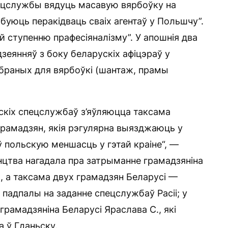
пецслужбы вядуць масавую вярбоўку на
буюць перакідваць сваіх агентаў у Польшчу”.
й ступенню прафесіяналізму”. У апошнія два
зеянняў з боку беларускіх афіцэраў у
абраных для вярбоўкі (шантаж, прамы
скіх спецслужбаў з’яўляюцца таксама
 грамадзян, якія рэгулярна выязджаюць у
ў польскую меншасць у гэтай краіне“, —
нцтва нагадала пра затрыманне грамадзяніна
, а таксама двух грамадзян Беларусі —
лі падпалы на заданне спецслужбаў Расіі; у
грамадзяніна Беларусі Яраслава С., які
а ў Гданьску.