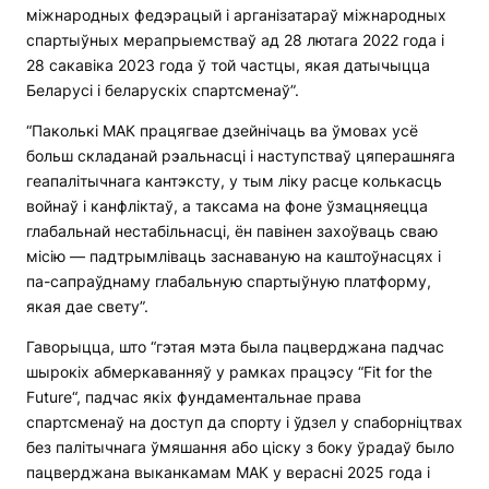
міжнародных федэрацый і арганізатараў міжнародных
спартыўных мерапрыемстваў ад 28 лютага 2022 года і
28 сакавіка 2023 года ў той частцы, якая датычыцца
Беларусі і беларускіх спартсменаў”.
“Паколькі МАК працягвае дзейнічаць ва ўмовах усё
больш складанай рэальнасці і наступстваў цяперашняга
геапалітычнага кантэксту, у тым ліку расце колькасць
войнаў і канфліктаў, а таксама на фоне ўзмацняецца
глабальнай нестабільнасці, ён павінен захоўваць сваю
місію — падтрымліваць заснаваную на каштоўнасцях і
па-сапраўднаму глабальную спартыўную платформу,
якая дае свету”.
Гаворыцца, што “гэтая мэта была пацверджана падчас
шырокіх абмеркаванняў у рамках працэсу “Fit for the
Future“, падчас якіх фундаментальнае права
спартсменаў на доступ да спорту і ўдзел у спаборніцтвах
без палітычнага ўмяшання або ціску з боку ўрадаў было
пацверджана выканкамам МАК у верасні 2025 года і