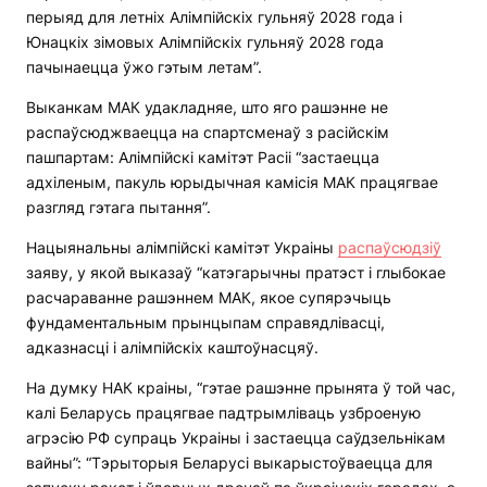
перыяд для летніх Алімпійскіх гульняў 2028 года і
Юнацкіх зімовых Алімпійскіх гульняў 2028 года
пачынаецца ўжо гэтым летам”.
Выканкам МАК удакладняе, што яго рашэнне не
распаўсюджваецца на спартсменаў з расійскім
пашпартам: Алімпійскі камітэт Расіі “застаецца
адхіленым, пакуль юрыдычная камісія МАК працягвае
разгляд гэтага пытання”.
Нацыянальны алімпійскі камітэт Украіны
распаўсюдзіў
заяву, у якой выказаў “катэгарычны пратэст і глыбокае
расчараванне рашэннем МАК, якое супярэчыць
фундаментальным прынцыпам справядлівасці,
адказнасці і алімпійскіх каштоўнасцяў.
На думку НАК краіны, “гэтае рашэнне прынята ў той час,
калі Беларусь працягвае падтрымліваць узброеную
агрэсію РФ супраць Украіны і застаецца саўдзельнікам
вайны”: “Тэрыторыя Беларусі выкарыстоўваецца для