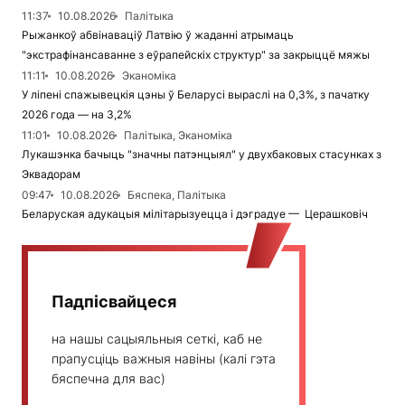
11:37
10.08.2026
Палітыка
Рыжанкоў абвінаваціў Латвію ў жаданні атрымаць
"экстрафінансаванне з еўрапейскіх структур" за закрыццё мяжы
11:11
10.08.2026
Эканоміка
У ліпені спажывецкія цэны ў Беларусі выраслі на 0,3%, з пачатку
2026 года — на 3,2%
11:01
10.08.2026
Палітыка, Эканоміка
Лукашэнка бачыць "значны патэнцыял" у двухбаковых стасунках з
Эквадорам
09:47
10.08.2026
Бяспека, Палітыка
Беларуская адукацыя мілітарызуецца і дэградуе — Церашковіч
Падпісвайцеся
на нашы сацыяльныя сеткі, каб не
прапусціць важныя навіны (калі гэта
бяспечна для вас)