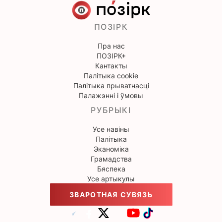
ПОЗІРК
Пра нас
ПОЗІРК+
Кантакты
Палітыка cookie
Палітыка прыватнасці
Палажэнні і ўмовы
РУБРЫКІ
Усе навіны
Палітыка
Эканоміка
Грамадства
Бяспека
Усе артыкулы
ЗВАРОТНАЯ СУВЯЗЬ