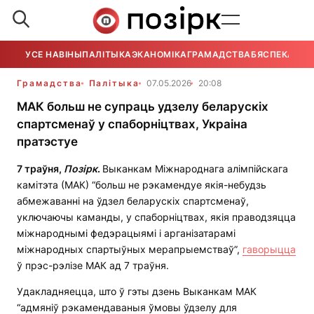
УСЕ НАВІНЫ
ПАЛІТЫКА
ЭКАНОМІКА
ГРАМАДСТВА
БЯСПЕКА
УСЕ
Грамадства
Палітыка
07.05.2026
20:08
МАК больш не супраць удзелу беларускіх
спартсменаў у спаборніцтвах, Украіна
пратэстуе
7 траўня,
Позірк
.
Выканкам Міжнароднага алімпійскага
камітэта (МАК) “больш не рэкамендуе якія-небудзь
абмежаванні на ўдзел беларускіх спартсменаў,
уключаючы каманды, у спаборніцтвах, якія праводзяцца
міжнароднымі федэрацыямі і арганізатарамі
міжнародных спартыўных мерапрыемстваў”,
гаворыцца
ў прэс-рэлізе МАК ад 7 траўня.
Удакладняецца, што ў гэты дзень Выканкам МАК
“адмяніў рэкамендаваныя ўмовы ўдзелу для