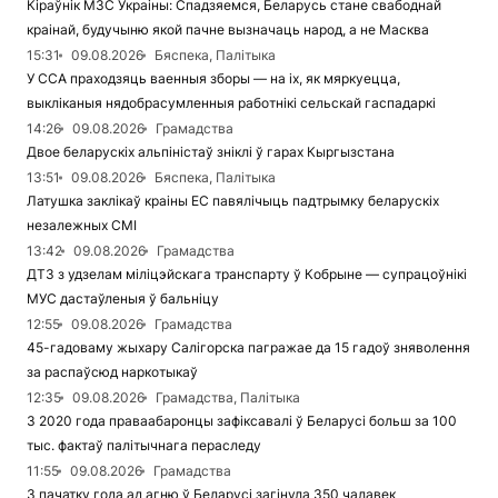
Кіраўнік МЗС Украіны: Спадзяемся, Беларусь стане свабоднай
краінай, будучыню якой пачне вызначаць народ, а не Масква
15:31
09.08.2026
Бяспека, Палітыка
У ССА праходзяць ваенныя зборы — на іх, як мяркуецца,
выкліканыя нядобрасумленныя работнікі сельскай гаспадаркі
14:26
09.08.2026
Грамадства
Двое беларускіх альпіністаў зніклі ў гарах Кыргызстана
13:51
09.08.2026
Бяспека, Палітыка
Латушка заклікаў краіны ЕС павялічыць падтрымку беларускіх
незалежных СМІ
13:42
09.08.2026
Грамадства
ДТЗ з удзелам міліцэйскага транспарту ў Кобрыне — супрацоўнікі
МУС дастаўленыя ў бальніцу
12:55
09.08.2026
Грамадства
45-гадоваму жыхару Салігорска пагражае да 15 гадоў зняволення
за распаўсюд наркотыкаў
12:35
09.08.2026
Грамадства, Палітыка
З 2020 года праваабаронцы зафіксавалі ў Беларусі больш за 100
тыс. фактаў палітычнага пераследу
11:55
09.08.2026
Грамадства
З пачатку года ад агню ў Беларусі загінула 350 чалавек