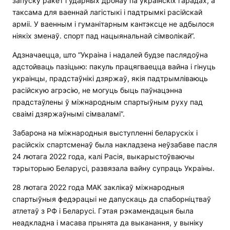
запуску ракет і ўдарных дронаў па ўкраінскіх гарадах, а
таксама для ваеннай лагістыкі і падтрымкі расійскай
арміі. У ваенным і гуманітарным кантэксце не адбылося
ніякіх зменаў. спорт пад нацыянальнай сімволікай“.
Адзначаецца, што “Украіна і надалей будзе паслядоўна
адстойваць пазіцыю: пакуль працягваецца вайна і гінуць
украінцы, прадстаўнікі дзяржаў, якія падтрымліваюць
расійскую агрэсію, не могуць быць паўнацэнна
прадстаўлены ў міжнародным спартыўным руху пад
сваімі дзяржаўнымі сімваламі”.
Забарона на міжнародныя выступленні беларускіх і
расійскіх спартсменаў была накладзена неўзабаве пасля
24 лютага 2022 года, калі Расія, выкарыстоўваючы
тэрыторыю Беларусі, развязала вайну супраць Украіны.
28 лютага 2022 года МАК заклікаў міжнародныя
спартыўныя федэрацыі не дапускаць да спаборніцтваў
атлетаў з РФ і Беларусі. Гэтая рэкамендацыя была
неадкладна і масава прынята да выканання, у выніку