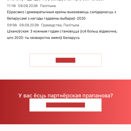
11:16
09.08.2026
Палітыка
Еўрасаюз і дэмакратычныя краіны выказваюць салідарнасць з
беларусамі з нагоды гадавіны выбараў-2020
09:56
09.08.2026
Грамадства, Палітыка
Ціханоўская: З кожным годам становіцца ўсё больш відавочна,
што 2020-ты незваротна змяніў Беларусь
ЧЫТАЦЬ
У вас ёсць партнёрская прапанова?
НАПІШЫЦЕ НАМ