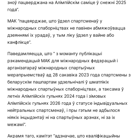
зноў пацверджана на Алімпійскім саміце ў снежні 2025
года“.
МАК “пацвярджае, што ўдзел спартсменаў у
міжнародных спаборніцтвах не павінен абмяжоўвацца
дзеяннямі іх урадаў, у тым ліку ўдзел у вайне або
канфлікце”.
Паведамляецца, што ” з моманту публікацыі
рэкамендацый МАК для міжнародных федэрацый і
арганізатараў міжнародных спартыўных
мерапрыемстваў ад 28 сакавіка 2023 года спартсмены з
беларускім пашпартам удзельнічалі ў шматлікіх
міжнародных спартыўных спаборніцтвах, а таксама ў
летніх Алімпійскіх гульнях 2024 года і зімовых
Алімпійскіх гульнях 2026 года ў статусе індывідуальных
нейтральных спартсменаў, і пры гэтым не адбылося
ніякіх інцыдэнтаў ні на спартыўных арэнах, ні за іх
межамі“.
Акрамя таго, камітэт “адзначае, што кваліфікацыйны