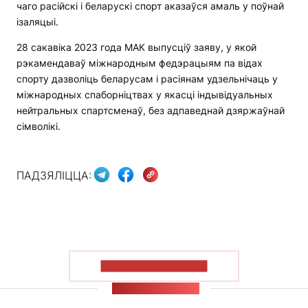
чаго расійскі і беларускі спорт аказаўся амаль у поўнай
ізаляцыі.
28 сакавіка 2023 года МАК выпусціў заяву, у якой
рэкамендаваў міжнародным федэрацыям па відах
спорту дазволіць беларусам і расіянам удзельнічаць у
міжнародных спаборніцтвах у якасці індывідуальных
нейтральных спартсменаў, без адпаведнай дзяржаўнай
сімволікі.
ПАДЗЯЛІЦЦА:
ПАКАЗАЦЬ БОЛЬШ
СТУЖКА НАВІН