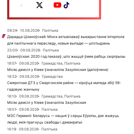
08:24
10.08.2026
Палітыка
Дарадца Ціханоўскай: Мінск актывізаваў выкарыстанне Інтэрпола
для палітычнага пераследу, новыя выпадкі — штотыдзень
23:00
09.08.2026
Палітыка
Ціханоўская: 2020 год паказаў, што жыццё ўмее рабіць сюрпрызы
18:57
09.08.2026
Грамадства, Палітыка
Місію дэмсіл у Кіеве ўзначаліла Зазулінская (дапоўнена)
18:32
09.08.2026
Грамадства
Смяротнае ДТЗ у Смаргонскім раёне — кіроўца мапеда збіў 59-
гадовую жанчыну
18:10
09.08.2026
Грамадства, Палітыка
Місію дэмсіл у Кіеве ўзначаліла Зазулінская
18:01
09.08.2026
Палітыка
МЗС Германіі: Беларусь — нацыя ў сэрцы Еўропы, дзе жывуць
людзі, якія прагнуць свабоды і дэмакратыі
16:19
09.08.2026
Палітыка