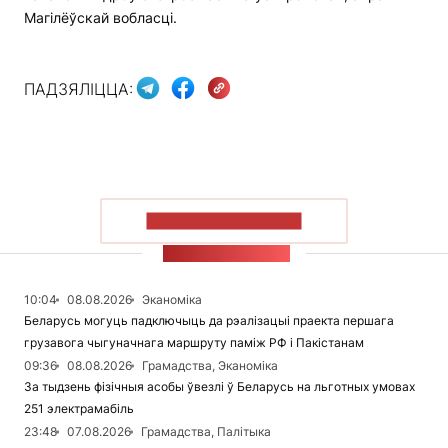
Магілёўскай вобласці.
ПАДЗЯЛІЦЦА:
ПАКАЗАЦЬ БОЛЬШ
СТУЖКА НАВІН
10:04
08.08.2026
Эканоміка
Беларусь могуць падключыць да рэалізацыі праекта першага
грузавога чыгуначнага маршруту паміж РФ і Пакістанам
09:36
08.08.2026
Грамадства, Эканоміка
За тыдзень фізічныя асобы ўвезлі ў Беларусь на льготных умовах
251 электрамабіль
23:48
07.08.2026
Грамадства, Палітыка