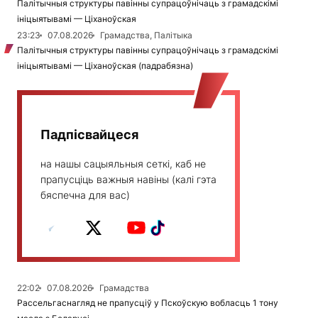
Палітычныя структуры павінны супрацоўнічаць з грамадскімі
ініцыятывамі — Ціханоўская
23:23
07.08.2026
Грамадства, Палітыка
Палітычныя структуры павінны супрацоўнічаць з грамадскімі
ініцыятывамі — Ціханоўская (падрабязна)
Падпісвайцеся
на нашы сацыяльныя сеткі, каб не
прапусціць важныя навіны (калі гэта
бяспечна для вас)
22:02
07.08.2026
Грамадства
Рассельгаснагляд не прапусціў у Пскоўскую вобласць 1 тону