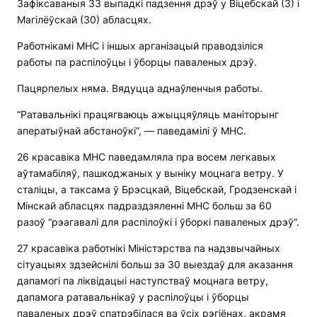
Зафіксаваныя 33 выпадкі падзення дрэў у Віцебскай (3) і
Магілёўскай (30) абласцях.
Работнікамі МНС і іншых арганізацый праводзіліся
работы па распілоўцы і ўборцы паваленых дрэў.
Пацярпелых няма. Вядуцца аднаўленчыя работы.
“Ратавальнікі працягваюць ажыццяўляць маніторынг
аператыўнай абстаноўкі”, — паведамілі ў МНС.
26 красавіка МНС паведамляла пра восем легкавых
аўтамабіляў, пашкоджаных у выніку моцнага ветру. У
сталіцы, а таксама ў Брэсцкай, Віцебскай, Гродзенскай і
Мінскай абласцях падраздзяленні МНС больш за 60
разоў “рэагавалі для распілоўкі і ўборкі паваленых дрэў”.
27 красавіка работнікі Міністэрства па надзвычайных
сітуацыях здзейснілі больш за 30 выездаў для аказання
дапамогі па ліквідацыі наступстваў моцнага ветру,
дапамога ратавальнікаў у распілоўцы і ўборцы
паваленых дрэў спатрэбілася ва ўсіх рэгіёнах, акрамя