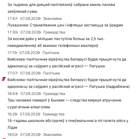
За тыдзень для дзяцей палітвязняў сабрана амаль палова
заяўленай сумы
17:47
07.08.2026
Эканоміка
Лукашэнка: Стрымліванне цэн і інфляцыі застаецца за ўрадам
17:30
07.08.2026
Грамадства
За восем дзён у міліцыю паступіла больш за 2,5 тыс.
паведамленняў аб званках тэлефонных махляроў
17:15
07.08.2026
Палітыка
Вайскова-палітычнае кіраўніцтва Беларусі будзе прыцягнута да
адказнасці за саўдзел у расійскай агрэсіі — Латушка
17:07
07.08.2026
Палітыка
Вайскова-палітычнае кіраўніцтва Беларусі будзе прыцягнута да
адказнасці за саўдзел у расійскай агрэсіі — Латушка (падрабязна)
16:43
07.08.2026
Грамадства
Тры чалавекі памерлі ў Быхаве — следства мяркуе атручэнне
сурагатным алкаголем
16:26
07.08.2026
Грамадства
14-гадовы школьнік абстраляў з пнеўматычнага пісталета кіёск у
Лідзе
16:02
07.08.2026
Эканоміка