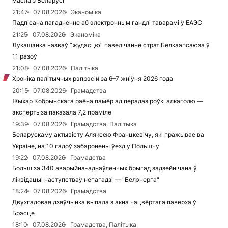
масла з Беларусі
21:47
07.08.2026
Эканоміка
Падпісана пагадненне аб электронным гандлі таварамі ў ЕАЭС
21:25
07.08.2026
Эканоміка
Лукашэнка назваў “жудасцю” павелічэнне страт Белкаапсаюза ў
11 разоў
21:08
07.08.2026
Палітыка
Хроніка палітычных рэпрэсій за 6–7 жніўня 2026 года
20:15
07.08.2026
Грамадства
Жыхар Кобрынскага раёна памёр ад перадазіроўкі алкаголю —
экспертыза паказала 7,2 праміле
19:39
07.08.2026
Грамадства, Палітыка
Беларускаму актывісту Аляксею Францкевічу, які пражывае ва
Украіне, на 10 гадоў забаронены ўезд у Польшчу
19:22
07.08.2026
Грамадства
Больш за 340 аварыйна-аднаўленчых брыгад задзейнічана ў
ліквідацыі наступстваў непагадзі — "Белэнерга"
18:24
07.08.2026
Грамадства
Двухгадовая дзяўчынка выпала з акна чацвёртага паверха ў
Брэсце
18:10
07.08.2026
Грамадства, Палітыка