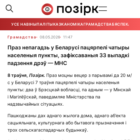
УСЕ НАВІНЫ
ПАЛІТЫКА
ЭКАНОМІКА
ГРАМАДСТВА
БЯСПЕКА
УСЕ
Грамадства
08.05.2026
11:47
Праз непагадзь у Беларусі пацярпелі чатыры
населеныя пункты, зафіксаваныя 33 выпадкі
падзення дрэў — МНС
8 траўня,
Позірк
.
Праз моцны вецер з парывамі да 20 м/
с у Беларусі 7 траўня пацярпелі чатыры населеныя
пункты: два ў Брэсцкай вобласці, па адным — у Мінскай
і Магілёўскай, паведамляе Міністэрства па
надзвычайных сітуацыях.
Пашкоджаны дах аднаго жылога дома, аднаго аб’екта
сацыяльнага, культурнага або бытавога прызначэння і
трох сельскагаспадарчых будынкаў.