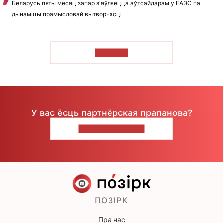
Беларусь пяты месяц запар з'яўляецца аўтсайдарам у ЕАЭС па
дынаміцы прамысловай вытворчасці
ЧЫТАЦЬ
У вас ёсць партнёрская прапанова?
НАПІШЫЦЕ НАМ
ПОЗІРК
Пра нас