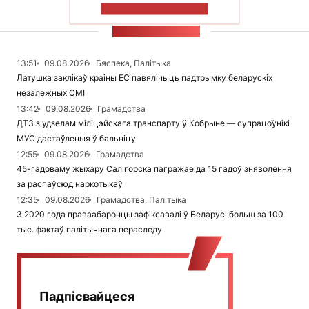
ПАКАЗАЦЬ БОЛЬШ
СТУЖКА НАВІН
13:51
09.08.2026
Бяспека, Палітыка
Латушка заклікаў краіны ЕС павялічыць падтрымку беларускіх
незалежных СМІ
13:42
09.08.2026
Грамадства
ДТЗ з удзелам міліцэйскага транспарту ў Кобрыне — супрацоўнікі
МУС дастаўленыя ў бальніцу
12:55
09.08.2026
Грамадства
45-гадоваму жыхару Салігорска пагражае да 15 гадоў зняволення
за распаўсюд наркотыкаў
12:35
09.08.2026
Грамадства, Палітыка
З 2020 года праваабаронцы зафіксавалі ў Беларусі больш за 100
тыс. фактаў палітычнага пераследу
Падпісвайцеся