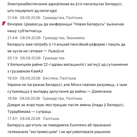
Электразабеспячэнне адноўленае ва ўсіх паселішчах Беларусі,
што пацярпелі ад непагадзі
21:54
08.08.2026
Грамадства, Палітыка
Вячорка: Цікавасць да канферэнцыі "Новая Беларусь" вызначае
нашу суб'ектнасць
21:44
08.08.2026
Грамадства, Эканоміка
Беларусь мае патрэбу ў гіганцкай пенсійнай рэформе і пакуль да
яе зусім не гатовая — Львоўскі
20:13
08.08.2026
Грамадства
У Бялыніцкім раёне 22-гадовы матацыкліст загінуў ад сутыкнення
з грузавіком КамАЗ
19:20
08.08.2026
Бяспека, Палітыка
Украіна не пагражае Беларусі, але Мінск павінен разумець, з чым
сутыкнецца ў выпадку далучэння да вайны — Дземчанка
18:56
08.08.2026
Грамадства, Палітыка
Дзядок за жорсткую люстрацыю пасля змены ўлады ў Беларусі,
Турарбекава — супраць
17:47
08.08.2026
Палітыка
Беларусь дагэтуль не паведаміла Euronews аб прызнанні
тэлеканала "экстрэмісцкім" і не аргументавала рашэнне