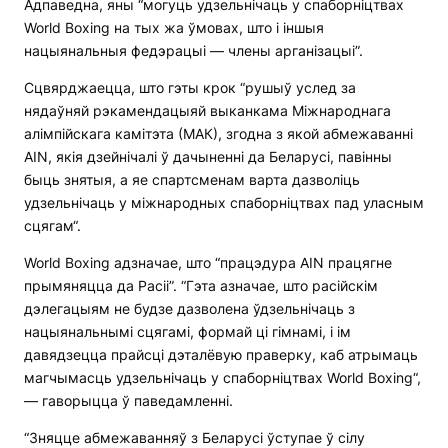
Адпаведна, яны “могуць удзельнічаць у спаборніцтвах
World Boxing на тых жа ўмовах, што і іншыя
нацыянальныя федэрацыі — члены арганізацыі”.
Сцвярджаецца, што гэты крок “рушыў услед за
нядаўняй рэкамендацыяй выканкама Міжнароднага
алімпійскага камітэта (МАК), згодна з якой абмежаванні
AIN, якія дзейнічалі ў дачыненні да Беларусі, павінны
быць знятыя, а яе спартсменам варта дазволіць
удзельнічаць у міжнародных спаборніцтвах пад уласным
сцягам“.
World Boxing адзначае, што “працэдура AIN працягне
прымяняцца да Расіі”. “Гэта азначае, што расійскім
дэлегацыям не будзе дазволена ўдзельнічаць з
нацыянальнымі сцягамі, формай ці гімнамі, і ім
давядзецца прайсці дэталёвую праверку, каб атрымаць
магчымасць удзельнічаць у спаборніцтвах World Boxing“,
— гаворыцца ў паведамленні.
“Зняцце абмежаванняў з Беларусі ўступае ў сілу