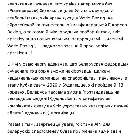
неадкладна і азначае, што краіна цяпер можа без
абмежаванняў ўдзельнічаць ва ўсіх міжнародных
спаборніцтвах, якія арганізуюцца World Boxing, яе
еўрапейскай кантынентальнай канфедэрацыяй European
Boxing, а таксама ў міжнародных спаборніцтвах, якія
арганізуюцца нацыянальнымі федэрацыямі — членамі
World Boxing“, — падкрэсліваецца ў прэс-рэлізе
арганізацыі.
UIPM у сваю чаргу адзначае, што Беларуская федэрацыя
сучаснага пяцібор’я зможа накіроўваць “цалкам
нацыянальныя каманды” на спаборніцтвы, пачынаючы з
этапу Кубка свету-2026 у Будапешце, які пройдзе 9–13
чэрвеня. Беларусь таксама зможа “прэтэндаваць на
камандныя медалі і ўдзельнічаць у эстафетах на
чэмпіянатах свету ва ўсіх узроставых катэгорыях пазней
сёлета“, адзначылі ў арганізацыі.
Разам з тым, звяртаецца ўвага, “сістэма AIN для
беларускіх спартсменаў будзе прыменена яшчэ адзін