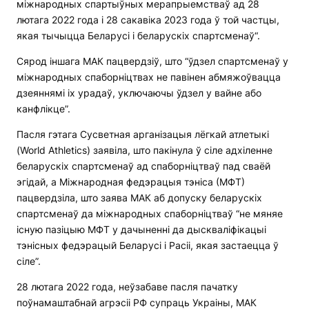
міжнародных спартыўных мерапрыемстваў ад 28
лютага 2022 года і 28 сакавіка 2023 года ў той частцы,
якая тычыцца Беларусі і беларускіх спартсменаў“.
Сярод іншага МАК пацвердзіў, што “ўдзел спартсменаў у
міжнародных спаборніцтвах не павінен абмяжоўвацца
дзеяннямі іх урадаў, уключаючы ўдзел у вайне або
канфлікце”.
Пасля гэтага Сусветная арганізацыя лёгкай атлетыкі
(World Athletics) заявіла, што пакінула ў сіле адхіленне
беларускіх спартсменаў ад спаборніцтваў пад сваёй
эгідай, а Міжнародная федэрацыя тэніса (МФТ)
пацвердзіла, што заява МАК аб допуску беларускіх
спартсменаў да міжнародных спаборніцтваў “не мяняе
існую пазіцыю МФТ у дачыненні да дыскваліфікацыі
тэнісных федэрацый Беларусі і Расіі, якая застаецца ў
сіле”.
28 лютага 2022 года, неўзабаве пасля пачатку
поўнамаштабнай агрэсіі РФ супраць Украіны, МАК