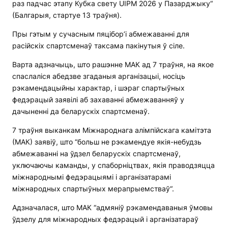
раз падчас этапу Кубка свету UIPM 2026 у Пазарджыку“
(Балгарыя, стартуе 13 траўня).
Пры гэтым у сучасным пяцібор’і абмежаванні для
расійскіх спартсменаў таксама пакінутыя ў сіле.
Варта адзначыць, што рашэнне МАК ад 7 траўня, на якое
спаслаліся абедзве згаданыя арганізацыі, носіць
рэкамендацыйны характар, і шэраг спартыўных
федэрацый заявілі аб захаванні абмежаванняў у
дачыненні да беларускіх спартсменаў.
7 траўня выканкам Міжнароднага алімпійскага камітэта
(МАК) заявіў, што “больш не рэкамендуе якія-небудзь
абмежаванні на ўдзел беларускіх спартсменаў,
уключаючы каманды, у спаборніцтвах, якія праводзяцца
міжнароднымі федэрацыямі і арганізатарамі
міжнародных спартыўных мерапрыемстваў“.
Адзначалася, што МАК “адмяніў рэкамендаваныя ўмовы
ўдзелу для міжнародных федэрацый і арганізатараў