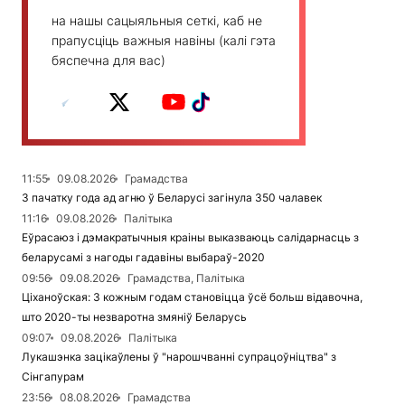
на нашы сацыяльныя сеткі, каб не
прапусціць важныя навіны (калі гэта
бяспечна для вас)
11:55
09.08.2026
Грамадства
З пачатку года ад агню ў Беларусі загінула 350 чалавек
11:16
09.08.2026
Палітыка
Еўрасаюз і дэмакратычныя краіны выказваюць салідарнасць з
беларусамі з нагоды гадавіны выбараў-2020
09:56
09.08.2026
Грамадства, Палітыка
Ціханоўская: З кожным годам становіцца ўсё больш відавочна,
што 2020-ты незваротна змяніў Беларусь
09:07
09.08.2026
Палітыка
Лукашэнка зацікаўлены ў "нарошчванні супрацоўніцтва" з
Сінгапурам
23:56
08.08.2026
Грамадства