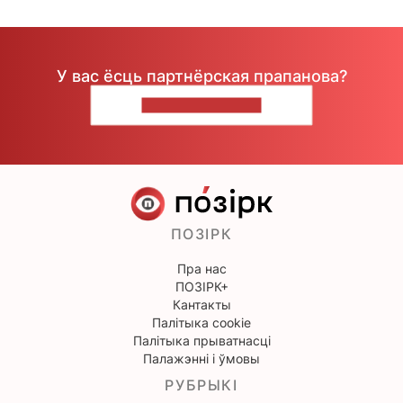
У вас ёсць партнёрская прапанова?
НАПІШЫЦЕ НАМ
ПОЗІРК
Пра нас
ПОЗІРК+
Кантакты
Палітыка cookie
Палітыка прыватнасці
Палажэнні і ўмовы
РУБРЫКІ