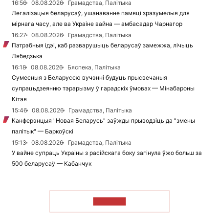
16:56
08.08.2026
Грамадства, Палітыка
Легалізацыя беларусаў, ушанаванне памяці зразумелыя для
мірнага часу, але ва Украіне вайна — амбасадар Чарнагор
16:27
08.08.2026
Грамадства, Палітыка
Патрэбныя ідэі, каб разварушыць беларусаў замежжа, лічыць
Лябедзька
16:18
08.08.2026
Бяспека, Палітыка
Сумесныя з Беларуссю вучэнні будуць прысвечаныя
супрацьдзеянню тэрарызму ў гарадскіх ўмовах — Мінабароны
Кітая
15:46
08.08.2026
Грамадства, Палітыка
Канферэнцыя "Новая Беларусь" заўжды прыводзіць да "змены
палітык" — Баркоўскі
15:13
08.08.2026
Грамадства, Палітыка
У вайне супраць Украіны з расійскага боку загінула ўжо больш за
500 беларусаў — Кабанчук
ЧЫТАЦЬ