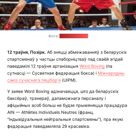
Фота:
world-sport.org
12 траўня, Позірк.
Аб зняцці абмежаванняў з беларускіх
спартсменаў у частцы спаборніцтваў пад сваёй эгідай
паведамілі 12 траўня арганізацыя
Word Boxing
(па
сутнасці — Сусветная федэрацыя бокса) і
Міжнародны
саюз сучаснага пяцібор’я
(UIPM).
У заяве Word Boxing адзначаецца, што да беларускіх
баксёраў, трэнераў, дапаможнага персаналу і
афіцыйных асоб больш не будзе прымяняцца працэдура
AIN — Athlètes Individuels Neutres (франц.
“Індывідуальныя нейтральныя спартсмены”), пра якую
федэрацыя паведамляла 29 красавіка.