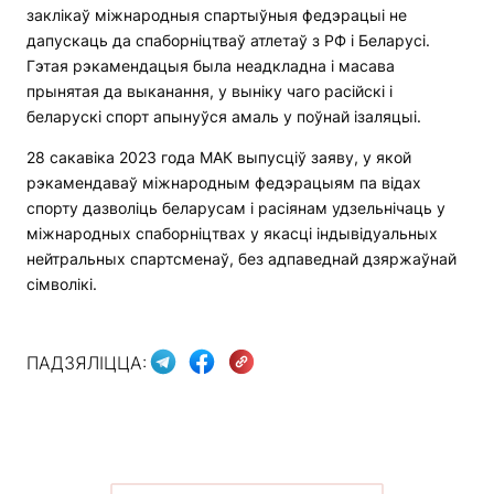
заклікаў міжнародныя спартыўныя федэрацыі не
дапускаць да спаборніцтваў атлетаў з РФ і Беларусі.
Гэтая рэкамендацыя была неадкладна і масава
прынятая да выканання, у выніку чаго расійскі і
беларускі спорт апынуўся амаль у поўнай ізаляцыі.
28 сакавіка 2023 года МАК выпусціў заяву, у якой
рэкамендаваў міжнародным федэрацыям па відах
спорту дазволіць беларусам і расіянам удзельнічаць у
міжнародных спаборніцтвах у якасці індывідуальных
нейтральных спартсменаў, без адпаведнай дзяржаўнай
сімволікі.
ПАДЗЯЛІЦЦА: