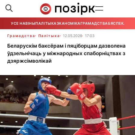
УСЕ НАВІНЫ
ПАЛІТЫКА
ЭКАНОМІКА
ГРАМАДСТВА
БЯСПЕКА
УСЕ
Грамадства
Палітыка
12.05.2026
17:03
Беларускім баксёрам і пяціборцам дазволена
ўдзельнічаць у міжнародных спаборніцтвах з
дзяржсімволікай