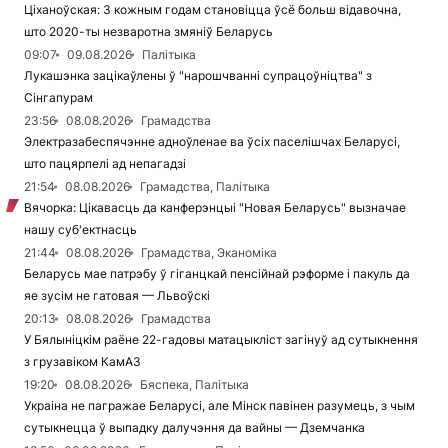
Ціханоўская: З кожным годам становіцца ўсё больш відавочна,
што 2020-ты незваротна змяніў Беларусь
09:07
09.08.2026
Палітыка
Лукашэнка зацікаўлены ў "нарошчванні супрацоўніцтва" з
Сінгапурам
23:56
08.08.2026
Грамадства
Электразабеспячэнне адноўленае ва ўсіх паселішчах Беларусі,
што пацярпелі ад непагадзі
21:54
08.08.2026
Грамадства, Палітыка
Вячорка: Цікавасць да канферэнцыі "Новая Беларусь" вызначае
нашу суб'ектнасць
21:44
08.08.2026
Грамадства, Эканоміка
Беларусь мае патрэбу ў гіганцкай пенсійнай рэформе і пакуль да
яе зусім не гатовая — Львоўскі
20:13
08.08.2026
Грамадства
У Бялыніцкім раёне 22-гадовы матацыкліст загінуў ад сутыкнення
з грузавіком КамАЗ
19:20
08.08.2026
Бяспека, Палітыка
Украіна не пагражае Беларусі, але Мінск павінен разумець, з чым
сутыкнецца ў выпадку далучэння да вайны — Дземчанка