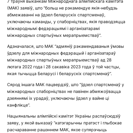
7 траўня выканкам Міжнароднага алімпійскага камітэта
(МАК) заявіў, што “больш не рэкамендуе якія-небудзь
абмежаванні на ўдзел беларускіх спартсменаў,
уключаючы каманды, у спаборніцтвах, якія праводзяцца
міжнароднымі федэрацыямі і арганізатарамі
міжнародных спартыўных мерапрыемстваў“.
Адзначалася, што МАК “адмяніў рэкамендаваныя ўмовы
ўдзелу для міжнародных федэрацый і арганізатараў
міжнародных спартыўных мерапрыемстваў ад 28
лютага 2022 года і 28 сакавіка 2023 года ў той частцы,
якая тычыцца Беларусі і беларускіх спартсменаў“.
Сярод іншага МАК пацвердзіў, што “ўдзел спартсменаў у
міжнародных спаборніцтвах не павінен абмяжоўвацца
дзеяннямі іх урадаў, уключаючы ўдзел у вайне ці
канфлікце“.
Нацыянальны алімпійскі камітэт Украіны распаўсюдзіў
заяву, у якой выказаў “катэгарычны пратэст і глыбокае
расчараванне рашэннем МАК, якое супярэчыць