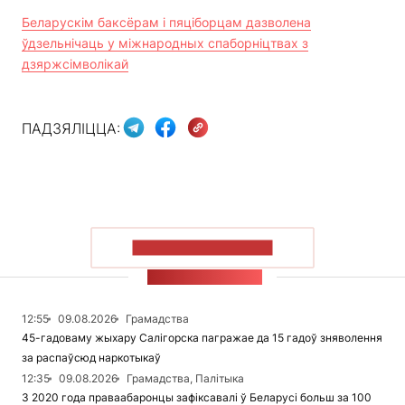
Беларускім баксёрам і пяціборцам дазволена
ўдзельнічаць у міжнародных спаборніцтвах з
дзяржсімволікай
ПАДЗЯЛІЦЦА:
ПАКАЗАЦЬ БОЛЬШ
СТУЖКА НАВІН
12:55
09.08.2026
Грамадства
45-гадоваму жыхару Салігорска пагражае да 15 гадоў зняволення
за распаўсюд наркотыкаў
12:35
09.08.2026
Грамадства, Палітыка
З 2020 года праваабаронцы зафіксавалі ў Беларусі больш за 100