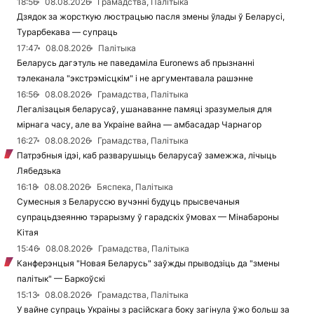
18:56
08.08.2026
Грамадства, Палітыка
Дзядок за жорсткую люстрацыю пасля змены ўлады ў Беларусі,
Турарбекава — супраць
17:47
08.08.2026
Палітыка
Беларусь дагэтуль не паведаміла Euronews аб прызнанні
тэлеканала "экстрэмісцкім" і не аргументавала рашэнне
16:56
08.08.2026
Грамадства, Палітыка
Легалізацыя беларусаў, ушанаванне памяці зразумелыя для
мірнага часу, але ва Украіне вайна — амбасадар Чарнагор
16:27
08.08.2026
Грамадства, Палітыка
Патрэбныя ідэі, каб разварушыць беларусаў замежжа, лічыць
Лябедзька
16:18
08.08.2026
Бяспека, Палітыка
Сумесныя з Беларуссю вучэнні будуць прысвечаныя
супрацьдзеянню тэрарызму ў гарадскіх ўмовах — Мінабароны
Кітая
15:46
08.08.2026
Грамадства, Палітыка
Канферэнцыя "Новая Беларусь" заўжды прыводзіць да "змены
палітык" — Баркоўскі
15:13
08.08.2026
Грамадства, Палітыка
У вайне супраць Украіны з расійскага боку загінула ўжо больш за