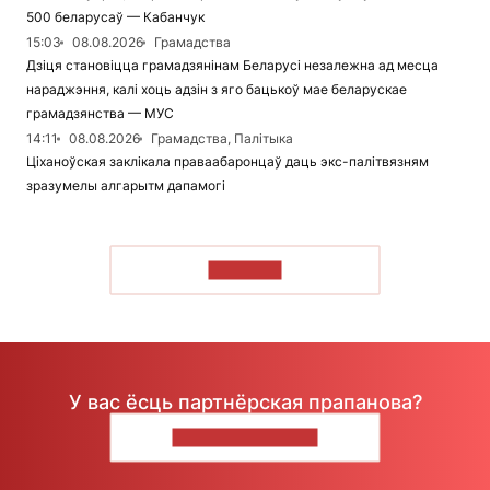
500 беларусаў — Кабанчук
15:03
08.08.2026
Грамадства
Дзіця становіцца грамадзянінам Беларусі незалежна ад месца
нараджэння, калі хоць адзін з яго бацькоў мае беларускае
грамадзянства — МУС
14:11
08.08.2026
Грамадства, Палітыка
Ціханоўская заклікала праваабаронцаў даць экс-палітвязням
зразумелы алгарытм дапамогі
ЧЫТАЦЬ
У вас ёсць партнёрская прапанова?
НАПІШЫЦЕ НАМ