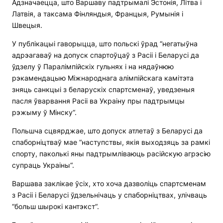
Адзначаецца, што Варшаву падтрымалі Эстонія, Літва і
Латвія, а таксама Фінляндыя, Францыя, Румынія і
Швецыя.
У публікацыі гаворыцца, што польскі ўрад “негатыўна
адрэагаваў на допуск спартоўцаў з Расіі і Беларусі да
ўдзелу ў Паралімпійскіх гульнях і на нядаўнюю
рэкамендацыю Міжнароднага алімпійскага камітэта
зняць санкцыі з беларускіх спартсменаў, уведзеныя
пасля ўварвання Расіі ва Украіну пры падтрымцы
рэжыму ў Мінску“.
Польшча сцвярджае, што допуск атлетаў з Беларусі да
спаборніцтваў мае “наступствы, якія выходзяць за рамкі
спорту, паколькі яны падтрымліваюць расійскую агрэсію
супраць Украіны“.
Варшава заклікае ўсіх, хто хоча дазволіць спартсменам
з Расіі і Беларусі ўдзельнічаць у спаборніцтвах, улічваць
“больш шырокі кантэкст“.