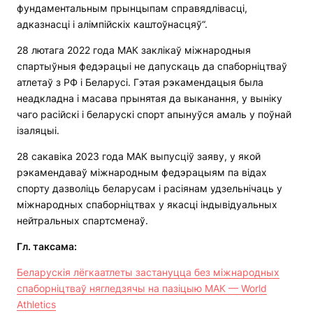
фундаментальным прынцыпам справядлівасці,
адказнасці і алімпійскіх каштоўнасцяў“.
28 лютага 2022 года МАК заклікаў міжнародныя
спартыўныя федэрацыі не дапускаць да спаборніцтваў
атлетаў з РФ і Беларусі. Гэтая рэкамендацыя была
неадкладна і масава прынятая да выканання, у выніку
чаго расійскі і беларускі спорт апынуўся амаль у поўнай
ізаляцыі.
28 сакавіка 2023 года МАК выпусціў заяву, у якой
рэкамендаваў міжнародным федэрацыям па відах
спорту дазволіць беларусам і расіянам удзельнічаць у
міжнародных спаборніцтвах у якасці індывідуальных
нейтральных спартсменаў.
Гл. таксама:
Беларускія лёгкаатлеты застануцца без міжнародных
спаборніцтваў нягледзячы на пазіцыю МАК — World
Athletics