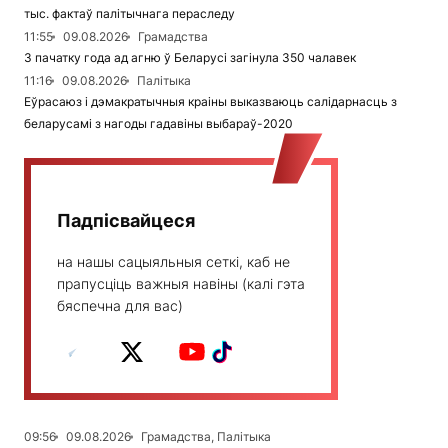
тыс. фактаў палітычнага пераследу
11:55
09.08.2026
Грамадства
З пачатку года ад агню ў Беларусі загінула 350 чалавек
11:16
09.08.2026
Палітыка
Еўрасаюз і дэмакратычныя краіны выказваюць салідарнасць з
беларусамі з нагоды гадавіны выбараў-2020
Падпісвайцеся
на нашы сацыяльныя сеткі, каб не
прапусціць важныя навіны (калі гэта
бяспечна для вас)
09:56
09.08.2026
Грамадства, Палітыка