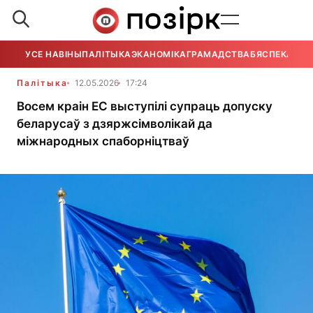
УСЕ НАВІНЫ
ПАЛІТЫКА
ЭКАНОМІКА
ГРАМАДСТВА
БЯСПЕКА
УСЕ
Палітыка
12.05.2026
17:24
Восем краін ЕС выступілі супраць допуску
беларусаў з дзяржсімволікай да
міжнародных спаборніцтваў