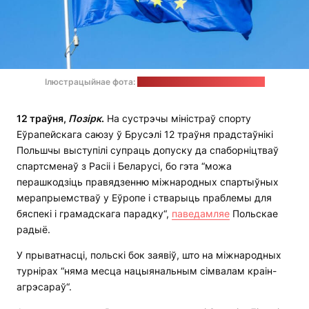
Ілюстрацыйнае фота:
Alexey Larionov / unsplash.com
12 траўня,
Позірк
.
На сустрэчы міністраў спорту
Еўрапейскага саюзу ў Брусэлі 12 траўня прадстаўнікі
Польшчы выступілі супраць допуску да спаборніцтваў
спартсменаў з Расіі і Беларусі, бо гэта “можа
перашкодзіць правядзенню міжнародных спартыўных
мерапрыемстваў у Еўропе і стварыць праблемы для
бяспекі і грамадскага парадку“,
паведамляе
Польскае
радыё.
У прыватнасці, польскі бок заявіў, што на міжнародных
турнірах “няма месца нацыянальным сімвалам краін-
агрэсараў“.