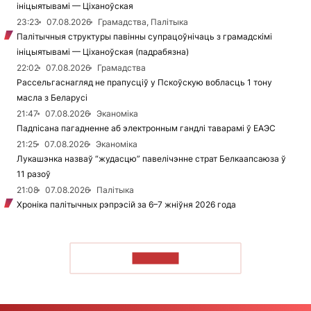
ініцыятывамі — Ціханоўская
23:23
07.08.2026
Грамадства, Палітыка
Палітычныя структуры павінны супрацоўнічаць з грамадскімі
ініцыятывамі — Ціханоўская (падрабязна)
22:02
07.08.2026
Грамадства
Рассельгаснагляд не прапусціў у Пскоўскую вобласць 1 тону
масла з Беларусі
21:47
07.08.2026
Эканоміка
Падпісана пагадненне аб электронным гандлі таварамі ў ЕАЭС
21:25
07.08.2026
Эканоміка
Лукашэнка назваў “жудасцю” павелічэнне страт Белкаапсаюза ў
11 разоў
21:08
07.08.2026
Палітыка
Хроніка палітычных рэпрэсій за 6–7 жніўня 2026 года
ЧЫТАЦЬ