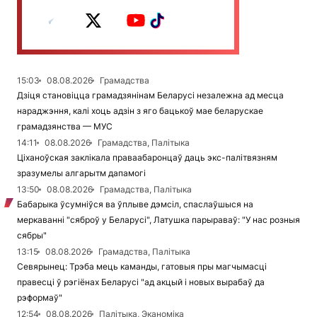
15:03
08.08.2026
Грамадства
Дзіця становіцца грамадзянінам Беларусі незалежна ад месца
нараджэння, калі хоць адзін з яго бацькоў мае беларускае
грамадзянства — МУС
14:11
08.08.2026
Грамадства, Палітыка
Ціханоўская заклікала праваабаронцаў даць экс-палітвязням
зразумелы алгарытм дапамогі
13:50
08.08.2026
Грамадства, Палітыка
Бабарыка ўсумніўся ва ўплыве дэмсіл, спаслаўшыся на
меркаванні "сяброў у Беларусі", Латушка парыраваў: "У нас розныя
сябры"
13:15
08.08.2026
Грамадства, Палітыка
Севярынец: Трэба мець каманды, гатовыя пры магчымасці
правесці ў рэгіёнах Беларусі "ад акцый і новых вырабаў да
рэформаў"
12:54
08.08.2026
Палітыка, Эканоміка