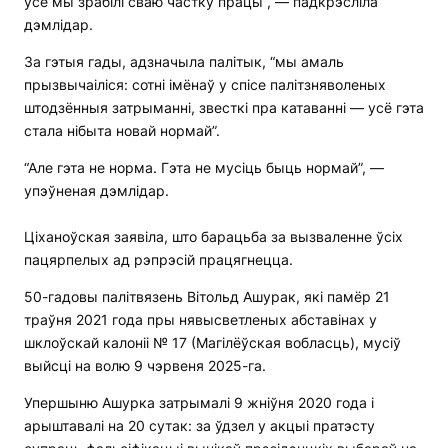
усе мы зрабілі сваю частку працы”, — падкрэсліла
дэмлідар.
За гэтыя гады, адзначыла палітык, “мы амаль
прызвычаіліся: сотні імёнаў у спісе палітзняволеных
штодзённыя затрыманні, звесткі пра катаванні — усё гэта
стала нібыта новай нормай”.
“Але гэта не норма. Гэта не мусіць быць нормай”, —
упэўненая дэмлідар.
Ціханоўская заявіла, што барацьба за вызваленне ўсіх
пацярпелых ад рэпрэсій працягнецца.
50-гадовы палітвязень Вітольд Ашурак, які памёр 21
траўня 2021 года пры нявысветленых абставінах у
шклоўскай калоніі № 17 (Магілёўская вобласць), мусіў
выйсці на волю 9 чэрвеня 2025-га.
Упершыню Ашурка затрымалі 9 жніўня 2020 года і
арыштавалі на 20 сутак: за ўдзел у акцыі пратэсту