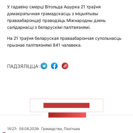
У гадавіну смерці Вітольда Ашурка 21 траўня
дэмакратычная грамадскасць з ініцыятывы
праваабаронцаў праводзіць Міжнародны дзень
салідарнасці з беларускімі палітвязнямі.
На 21 траўня беларуская праваабарончая супольнасць
прызнае палітвязнямі 841 чалавека.
ПАДЗЯЛІЦЦА:
ПАКАЗАЦЬ БОЛЬШ
СТУЖКА НАВІН
16:27
08.08.2026
Грамадства, Палітыка