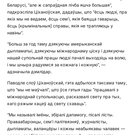
Беларусі, “але ж сапраўдная лічба яшчэ большая”,
падкрэсліла Ціханоўская, дадаўшы, што “ёсць людзі, пра
якіх мы не ведаем, ёсць сем’і, якія баяцца гаварыць,
ёсць [крымінальныя] справы, якія не трапляюць у
навіны”.
“Больш за год таму дзякуючы амерыканскай
дыпламатыі, дзякуючы міжнароднаму ціску і дзякуючы
нашай супольнай працы людзі пачалі выходзіць на волю,
і мы шчыра радуемся за кожнага і кожную”, —
адзначыла дэмлідар.
Паводле слоў Ціханоўскай, гэта адбылося таксама таму,
што “мы не маўчалі”, што ўсе гэтыя гады “працавалі з
міжнароднай супольнасцю, расказвалі свету пра тых,
каго рэжым хацеў ад свету схаваць”.
“Мы называлі імёны, збіралі дапамогу, пісалі лісты.
Праваабаронцы, сем’і палітвязняў, журналісты,
дыпламаты, валанцёры і кожны неабыякавы чалавек —