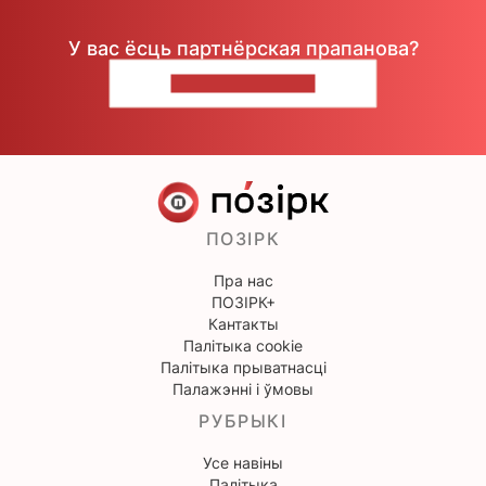
У вас ёсць партнёрская прапанова?
НАПІШЫЦЕ НАМ
ПОЗІРК
Пра нас
ПОЗІРК+
Кантакты
Палітыка cookie
Палітыка прыватнасці
Палажэнні і ўмовы
РУБРЫКІ
Усе навіны
Палітыка