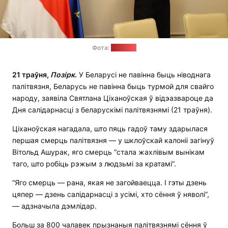
Фота:
"Позірк"
21 траўня,
Позірк
.
У Беларусі не павінна быць ніводнага
палітвязня, Беларусь не павінна быць турмой для свайго
народу, заявіла Святлана Ціханоўская ў відэазвароце да
Дня салідарнасці з беларускімі палітвязнямі (21 траўня).
Ціханоўская нагадала, што пяць гадоў таму здарылася
першая смерць палітвязня — у шклоўскай калоніі загінуў
Вітольд Ашурак, яго смерць “стала жахлівым вынікам
таго, што робіць рэжым з людзьмі за кратамі”.
“Яго смерць — рана, якая не загойваецца. І гэты дзень
цяпер — дзень салідарнасці з усімі, хто сёння ў няволі”,
— адзначыла дэмлідар.
Больш за 800 чалавек прызнаныя палітвязнямі сёння ў