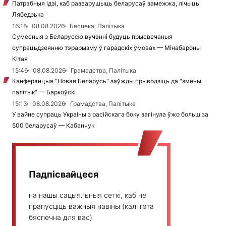
Патрэбныя ідэі, каб разварушыць беларусаў замежжа, лічыць
Лябедзька
16:18
08.08.2026
Бяспека, Палітыка
Сумесныя з Беларуссю вучэнні будуць прысвечаныя
супрацьдзеянню тэрарызму ў гарадскіх ўмовах — Мінабароны
Кітая
15:46
08.08.2026
Грамадства, Палітыка
Канферэнцыя "Новая Беларусь" заўжды прыводзіць да "змены
палітык" — Баркоўскі
15:13
08.08.2026
Грамадства, Палітыка
У вайне супраць Украіны з расійскага боку загінула ўжо больш за
500 беларусаў — Кабанчук
Падпісвайцеся
на нашы сацыяльныя сеткі, каб не
прапусціць важныя навіны (калі гэта
бяспечна для вас)