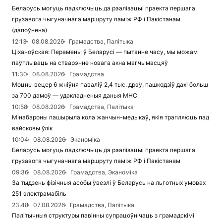
Беларусь могуць падключыць да рэалізацыі праекта першага
грузавога чыгуначнага маршруту паміж РФ і Пакістанам
(дапоўнена)
12:13
08.08.2026
Грамадства, Палітыка
Ціханоўская: Перамены ў Беларусі — пытанне часу, мы можам
паўплываць на стварэнне новага акна магчымасцяў
11:30
08.08.2026
Грамадства
Моцны вецер 6 жніўня паваліў 2,4 тыс. дрэў, пашкодзіў дахі больш
за 700 дамоў — удакладненыя даныя МНС
10:58
08.08.2026
Грамадства, Палітыка
Мінабароны пашырыла кола жанчын-медыкаў, якія трапляюць пад
вайсковы ўлік
10:04
08.08.2026
Эканоміка
Беларусь могуць падключыць да рэалізацыі праекта першага
грузавога чыгуначнага маршруту паміж РФ і Пакістанам
09:36
08.08.2026
Грамадства, Эканоміка
За тыдзень фізічныя асобы ўвезлі ў Беларусь на льготных умовах
251 электрамабіль
23:48
07.08.2026
Грамадства, Палітыка
Палітычныя структуры павінны супрацоўнічаць з грамадскімі