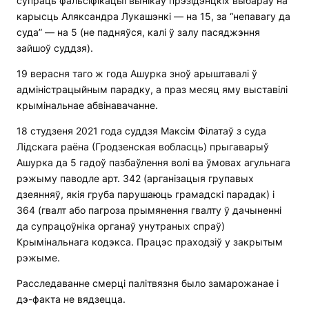
супраць фальсіфікацыі вынікаў прэзідэнцкіх выбараў на
карысць Аляксандра Лукашэнкі — на 15, за “непавагу да
суда” — на 5 (не падняўся, калі ў залу пасяджэння
зайшоў суддзя).
19 верасня таго ж года Ашурка зноў арыштавалі ў
адміністрацыйным парадку, а праз месяц яму выставілі
крымінальнае абвінавачанне.
18 студзеня 2021 года суддзя Максім Філатаў з суда
Лідскага раёна (Гродзенская вобласць) прыгаварыў
Ашурка да 5 гадоў пазбаўлення волі ва ўмовах агульнага
рэжыму паводле арт. 342 (арганізацыя групавых
дзеянняў, якія груба парушаюць грамадскі парадак) і
364 (гвалт або пагроза прымянення гвалту ў дачыненні
да супрацоўніка органаў унутраных спраў)
Крымінальнага кодэкса. Працэс праходзіў у закрытым
рэжыме.
Расследаванне смерці палітвязня было замарожанае і
дэ-факта не вядзецца.