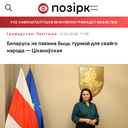
УСЕ НАВІНЫ
ПАЛІТЫКА
ЭКАНОМІКА
ГРАМАДСТВА
БЯСПЕКА
УСЕ
Грамадства
Палітыка
21.05.2026
11:28
Беларусь не павінна быць турмой для свайго
народа — Ціханоўская