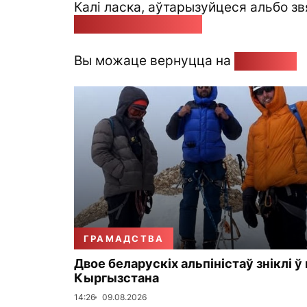
Калі ласка, аўтарызуйцеся альбо зв
pozirk@pozirk.online
Вы можаце вернуцца на
Галоўную
ГРАМАДСТВА
Двое беларускіх альпіністаў зніклі ў
Кыргызстана
14:26
09.08.2026