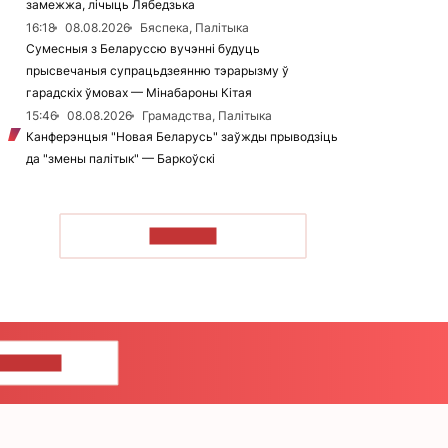
замежжа, лічыць Лябедзька
16:18
08.08.2026
Бяспека, Палітыка
Сумесныя з Беларуссю вучэнні будуць
прысвечаныя супрацьдзеянню тэрарызму ў
гарадскіх ўмовах — Мінабароны Кітая
15:46
08.08.2026
Грамадства, Палітыка
Канферэнцыя "Новая Беларусь" заўжды прыводзіць
да "змены палітык" — Баркоўскі
ЧЫТАЦЬ
ЦЕ НАМ