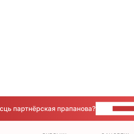
ёсць партнёрская прапанова?
НАПІШЫ