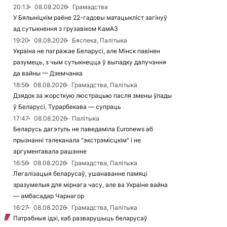
20:13
08.08.2026
Грамадства
У Бялыніцкім раёне 22-гадовы матацыкліст загінуў
ад сутыкнення з грузавіком КамАЗ
19:20
08.08.2026
Бяспека, Палітыка
Украіна не пагражае Беларусі, але Мінск павінен
разумець, з чым сутыкнецца ў выпадку далучэння
да вайны — Дземчанка
18:56
08.08.2026
Грамадства, Палітыка
Дзядок за жорсткую люстрацыю пасля змены ўлады
ў Беларусі, Турарбекава — супраць
17:47
08.08.2026
Палітыка
Беларусь дагэтуль не паведаміла Euronews аб
прызнанні тэлеканала "экстрэмісцкім" і не
аргументавала рашэнне
16:56
08.08.2026
Грамадства, Палітыка
Легалізацыя беларусаў, ушанаванне памяці
зразумелыя для мірнага часу, але ва Украіне вайна
— амбасадар Чарнагор
16:27
08.08.2026
Грамадства, Палітыка
Патрэбныя ідэі, каб разварушыць беларусаў