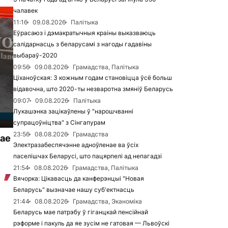
чалавек
11:16
09.08.2026
Палітыка
Еўрасаюз і дэмакратычныя краіны выказваюць
салідарнасць з беларусамі з нагоды гадавіны
выбараў-2020
09:56
09.08.2026
Грамадства, Палітыка
Ціханоўская: З кожным годам становіцца ўсё больш
відавочна, што 2020-ты незваротна змяніў Беларусь
09:07
09.08.2026
Палітыка
Лукашэнка зацікаўлены ў "нарошчванні
супрацоўніцтва" з Сінгапурам
23:56
08.08.2026
Грамадства
жае
Электразабеспячэнне адноўленае ва ўсіх
паселішчах Беларусі, што пацярпелі ад непагадзі
21:54
08.08.2026
Грамадства, Палітыка
Вячорка: Цікавасць да канферэнцыі "Новая
Беларусь" вызначае нашу суб'ектнасць
21:44
08.08.2026
Грамадства, Эканоміка
Беларусь мае патрэбу ў гіганцкай пенсійнай
рэформе і пакуль да яе зусім не гатовая — Львоўскі