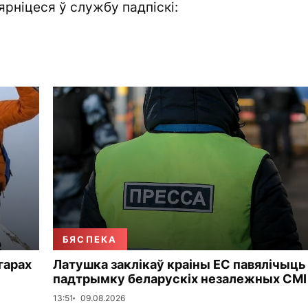
ярніцеся ў службу падпіскі:
БЯСПЕКА
 гарах
Латушка заклікаў краіны ЕС павялічыць
падтрымку беларускіх незалежных СМІ
13:51
09.08.2026