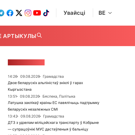
Увайсці
BE
Е АРТЫКУЛЫ
СТУЖКА НАВІН
14:26
09.08.2026
Грамадства
Двое беларускіх альпіністаў зніклі ў гарах
Кыргызстана
13:51
09.08.2026
Бяспека, Палітыка
Латушка заклікаў краіны ЕС павялічыць падтрымку
беларускіх незалежных СМІ
13:42
09.08.2026
Грамадства
ДТЗ з удзелам міліцэйскага транспарту ў Кобрыне
— супрацоўнікі МУС дастаўленыя ў бальніцу