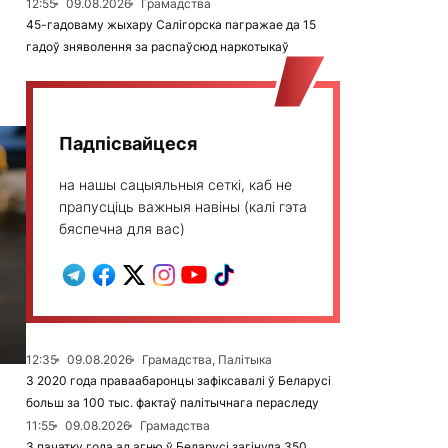
12:55
09.08.2026
Грамадства
45-гадоваму жыхару Салігорска пагражае да 15
гадоў зняволення за распаўсюд наркотыкаў
Падпісвайцеся
на нашы сацыяльныя сеткі, каб не
прапусціць важныя навіны (калі гэта
бяспечна для вас)
12:35
09.08.2026
Грамадства, Палітыка
З 2020 года праваабаронцы зафіксавалі ў Беларусі
больш за 100 тыс. фактаў палітычнага пераследу
11:55
09.08.2026
Грамадства
З пачатку года ад агню ў Беларусі загінула 350