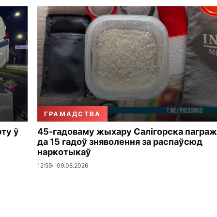
ГРАМАДСТВА
рту ў
45-гадоваму жыхару Салігорска пагра
да 15 гадоў зняволення за распаўсюд
наркотыкаў
12:55
09.08.2026