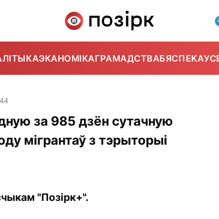
АЛІТЫКА
ЭКАНОМІКА
ГРАМАДСТВА
БЯСПЕКА
УС
:44
дную за 985 дзён сутачную
оду мігрантаў з тэрыторыі
чыкам "Позірк+".