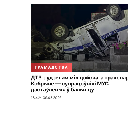
ГРАМАДСТВА
ДТЗ з удзелам міліцэйскага транспа
Кобрыне — супрацоўнікі МУС
дастаўленыя ў бальніцу
13:42
09.08.2026