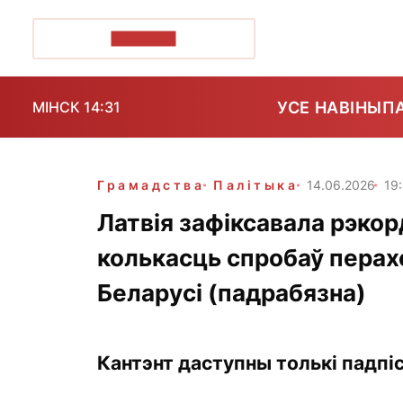
ПОЗІРК+
УСЕ НАВІНЫ
П
МІНСК 14:31
Грамадства
Палітыка
14.06.2026
19
Латвія зафіксавала рэкор
колькасць спробаў перах
Беларусі (падрабязна)
Кантэнт даступны толькі падпіс