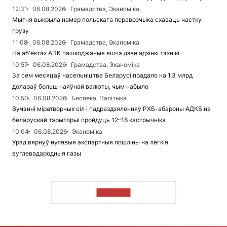
12:31
06.08.2026
Грамадства, Эканоміка
Мытня выкрыла намер польскага перавозчыка схаваць частку
грузу
11:08
06.08.2026
Грамадства, Эканоміка
На аб'ектах АПК пашкоджаныя яшчэ дзве адзінкі тэхнікі
10:57
06.08.2026
Грамадства, Эканоміка
За сем месяцаў насельніцтва Беларусі прадало на 1,3 млрд
долараў больш наяўнай валюты, чым набыло
10:50
06.08.2026
Бяспека, Палітыка
Вучэнні міратворчых сіл і падраздзяленняў РХБ-абароны АДКБ на
беларускай тэрыторыі пройдуць 12–16 кастрычніка
10:04
06.08.2026
Эканоміка
Урад вярнуў нулявыя экспартныя пошліны на лёгкія
вуглевадародныя газы
ЧЫТАЦЬ