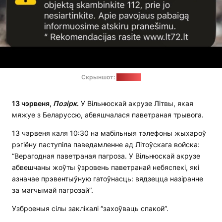
Скрыншот:
"Позірк"
13 чэрвеня,
Позірк
.
У Вільнюскай акрузе Літвы, якая
мяжуе з Беларуссю, абвяшчалася паветраная трывога.
13 чэрвеня каля 10:30 на мабільныя тэлефоны жыхароў
рэгіёну паступіла паведамленне ад Літоўскага войска:
“Верагодная паветраная пагроза. У Вільнюскай акрузе
абвешчаны жоўты ўзровень паветранай небяспекі, які
азначае прэвентыўную гатоўнасць: вядзецца назіранне
за магчымай пагрозай”.
Узброеныя сілы заклікалі “захоўваць спакой”.