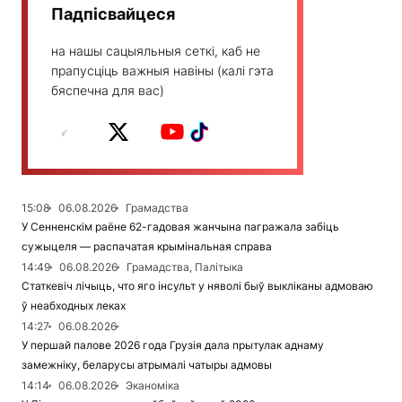
Падпісвайцеся
на нашы сацыяльныя сеткі, каб не
прапусціць важныя навіны (калі гэта
бяспечна для вас)
15:08
06.08.2026
Грамадства
У Сенненскім раёне 62-гадовая жанчына пагражала забіць
сужыцеля — распачатая крымінальная справа
14:49
06.08.2026
Грамадства, Палітыка
Статкевіч лічыць, что яго інсульт у няволі быў выкліканы адмоваю
ў неабходных леках
14:27
06.08.2026
У першай палове 2026 года Грузія дала прытулак аднаму
замежніку, беларусы атрымалі чатыры адмовы
14:14
06.08.2026
Эканоміка