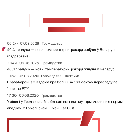
ПАКАЗАЦЬ БОЛЬШ
СТУЖКА НАВІН
00:24
07.08.2026
Грамадства
40,3 градуса — новы тэмпературны рэкорд жніўня ў Беларусі
(падрабязна)
22:42
06.08.2026
Грамадства
40,3 градуса — новы тэмпературны рэкорд жніўня ў Беларусі
19:57
06.08.2026
Грамадства, Палітыка
Правабаронцам вядома пра больш за 180 фактаў пераследу па
"справе ЕГУ"
17:36
06.08.2026
Грамадства
У ліпені ў Гродзенскай вобласці выпала паўтары месячныя нормы
ападкаў, у Гомельскай — менш за 60%