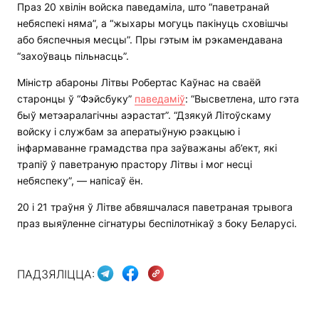
Праз 20 хвілін войска паведаміла, што “паветранай
небяспекі няма”, а “жыхары могуць пакінуць сховішчы
або бяспечныя месцы”. Пры гэтым ім рэкамендавана
“захоўваць пільнасць”.
Міністр абароны Літвы Робертас Каўнас на сваёй
старонцы ў “Фэйсбуку”
паведаміў
: “Высветлена, што гэта
быў метэаралагічны аэрастат”. “Дзякуй Літоўскаму
войску і службам за аператыўную рэакцыю і
інфармаванне грамадства пра заўважаны аб’ект, які
трапіў ў паветраную прастору Літвы і мог несці
небяспеку”, — напісаў ён.
20 і 21 траўня ў Літве абвяшчалася паветраная трывога
праз выяўленне сігнатуры беспілотнікаў з боку Беларусі.
ПАДЗЯЛІЦЦА: