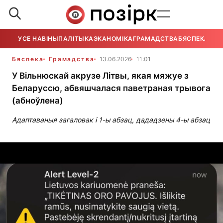
УСЕ НАВІНЫ
ПАЛІТЫКА
ЭКАНОМІКА
ГРАМАДСТВА
БЯСПЕКА
УСЕ
Бяспека
Грамадства
13.06.2026
11:01
У Вільнюскай акрузе Літвы, якая мяжуе з
Беларуссю, абвяшчалася паветраная трывога
(абноўлена)
Адаптаваныя загаловак і 1-ы абзац, дададзены 4-ы абзац