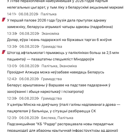
У Літве перахопленая найбуйнейшая ў 2026 годзе партыя
нелегальных цыгарэт, у тым ліку з беларускімі акцызнымі маркамі
14:11
06.08.2026
Палітыка
У першай палове 2026 года Грузія дала прытулак аднаму
замежніку, беларусы атрымалі чатыры адмовы (падрабязна)
13:38
06.08.2026
Эканоміка
Долар, еўра і юань падаражэлі на біржавых таргах 6 жніўня
13:36
06.08.2026
Грамадства
Штогод афтальмолагі прымаюць у паліклініках больш за 2,5 млн
пацыентаў — пазаштатны спецыяліст Мінздароўя
13:05
06.08.2026
Палітыка, Эканоміка
Прэзідэнт Алжыра можа неўзабаве наведаць Беларусь
12:42
06.08.2026
Грамадства
Беларус арыштаваны ў Варшаве на падставе падазрэння ў
захоўванні і збыце наркотыкаў і псіхатропаў
12:38
06.08.2026
Грамадства
У цэнтры Мінска на дзяўчыну ўпалі галіны надламанага дрэва —
пацярпелая ў бальніцы, у сітуацыі разбіраецца СК
12:35
06.08.2026
Бяспека, Палітыка
Падсанкцыйнае "КБ "Радар" распрацавала новы перадатчык
перашкодаў для абароны крытычнай інфраструктуры ад дронаў