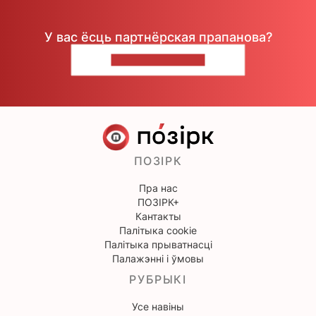
У вас ёсць партнёрская прапанова?
НАПІШЫЦЕ НАМ
ПОЗІРК
Пра нас
ПОЗІРК+
Кантакты
Палітыка cookie
Палітыка прыватнасці
Палажэнні і ўмовы
РУБРЫКІ
Усе навіны