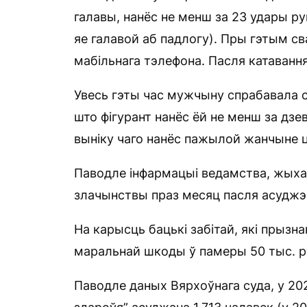
галавы, нанёс не менш за 23 удары рука
яе галавой аб падлогу). Пры гэтым с
мабільнага тэлефона. Пасля катаванн
Увесь гэты час мужчыну спрабавала с
што фігурант нанёс ёй не менш за дзе
выніку чаго нанёс пажылой жанчыне 
Паводле інфармацыі ведамства, жыхар
злачынствы праз месяц пасля асуджэн
На карысць бацькі забітай, які прыз
маральнай шкоды ў памеры 50 тыс. р
Паводле даных Вярхоўнага суда, у 20