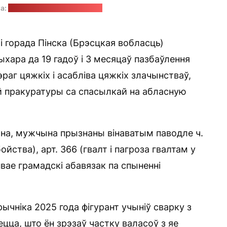
а:
freepik.com / rawpixel.com
і горада Пінска (Брэсцкая вобласць)
хара да 19 гадоў і 3 месяцаў пазбаўлення
раг цяжкіх і асабліва цяжкіх злачынстваў,
 пракуратуры са спасылкай на абласную
ана, мужчына прызнаны вінаватым паводле ч.
абойства), арт. 366 (гвалт і пагроза гвалтам у
вае грамадскі абавязак па спыненні
ычніка 2025 года фігурант учыніў сварку з
ца, што ён зрэзаў частку валасоў з яе