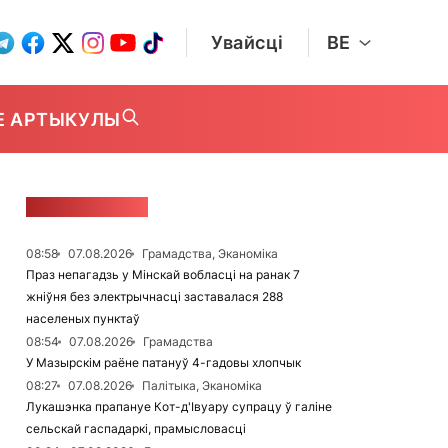
Увайсці
BE
Е АРТЫКУЛЫ
СТУЖКА НАВІН
08:58
07.08.2026
Грамадства, Эканоміка
Праз непагадзь у Мінскай вобласці на ранак 7
жніўня без электрычнасці заставалася 288
населеных пунктаў
08:54
07.08.2026
Грамадства
У Мазырскім раёне патануў 4-гадовы хлопчык
08:27
07.08.2026
Палітыка, Эканоміка
Лукашэнка прапануе Кот-д'Івуару супрацу ў галіне
сельскай гаспадаркі, прамысловасці