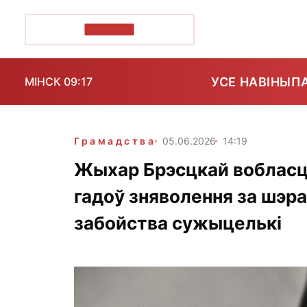
ПОЗІРК+
УСЕ НАВІНЫ
П
МІНСК 09:17
Грамадства
05.06.2026
14:19
Жыхар Брэсцкай вобласці
гадоў зняволення за шэра
забойства сужыцелькі