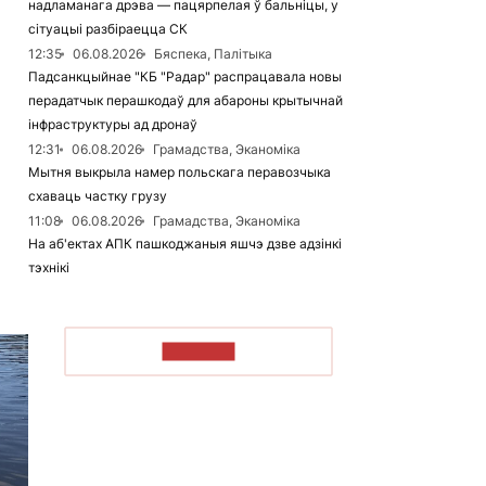
надламанага дрэва — пацярпелая ў бальніцы, у
сітуацыі разбіраецца СК
12:35
06.08.2026
Бяспека, Палітыка
Падсанкцыйнае "КБ "Радар" распрацавала новы
перадатчык перашкодаў для абароны крытычнай
інфраструктуры ад дронаў
12:31
06.08.2026
Грамадства, Эканоміка
Мытня выкрыла намер польскага перавозчыка
схаваць частку грузу
11:08
06.08.2026
Грамадства, Эканоміка
На аб'ектах АПК пашкоджаныя яшчэ дзве адзінкі
тэхнікі
ЧЫТАЦЬ