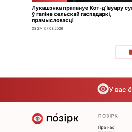
Лукашэнка прапануе Кот-д'Івуару с
ў галіне сельскай гаспадаркі,
прамысловасці
08:27
07.08.2026
У вас 
ПОЗІРК
Пра нас