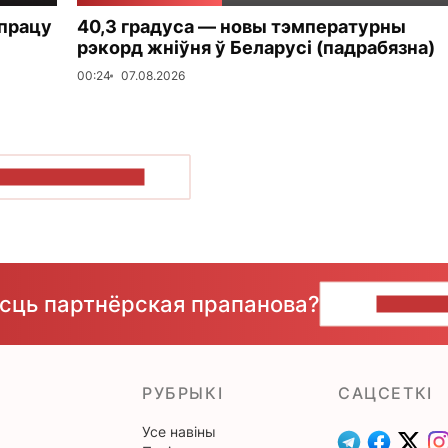
упрацу
40,3 градуса — новы тэмпературны
рэкорд жніўня ў Беларусі (падрабязна)
00:24
07.08.2026
ПАКАЗАЦЬ БОЛЬШ
ёсць партнёрская прапанова?
НАПІШЫ
РУБРЫКІ
САЦСЕТКІ
Усе навіны