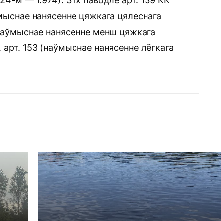
24-м — 1.974). З іх паводле арт. 139 КК
аўмыснае нанясенне цяжкага цялеснага
(наўмыснае нанясенне менш цяжкага
 арт. 153 (наўмыснае нанясенне лёгкага