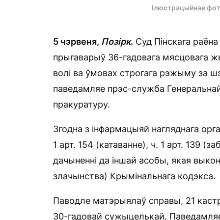
Ілюстрацыйнае фот
5 чэрвеня,
Позірк
.
Суд Пінскага раёна 
прыгаварыў 36-гадовага мясцовага жы
волі ва ўмовах строгага рэжыму за шэ
паведамляе прэс-служба Генеральнай
пракуратуру.
Згодна з інфармацыяй нагляднага орг
1 арт. 154 (катаванне), ч. 1 арт. 139 (з
дачыненні да іншай асобы, якая выкон
злачынства) Крымінальнага кодэкса.
Паводле матэрыялаў справы, 21 кастр
30-гадовай сужыцелькай. Паведамляец