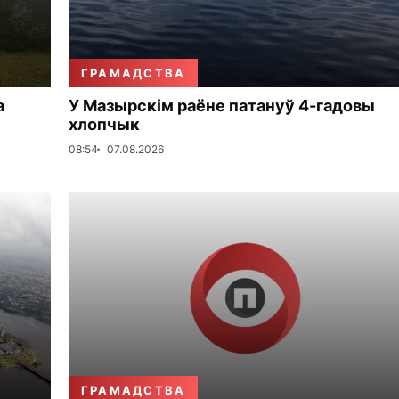
ГРАМАДСТВА
а
У Мазырскім раёне патануў 4-гадовы
хлопчык
08:54
07.08.2026
ГРАМАДСТВА