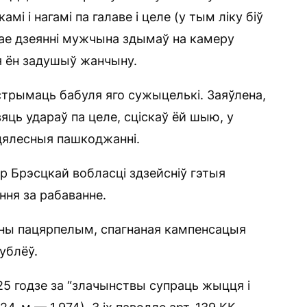
мі і нагамі па галаве і целе (у тым ліку біў
вае дзеянні мужчына здымаў на камеру
я ён задушыў жанчыну.
трымаць бабуля яго сужыцелькі. Заяўлена,
вяць удараў па целе, сціскаў ёй шыю, у
цялесныя пашкоджанні.
 Брэсцкай вобласці здзейсніў гэтыя
ня за рабаванне.
наны пацярпелым, спагнаная кампенсацыя
ублёў.
25 годзе за “злачынствы супраць жыцця і