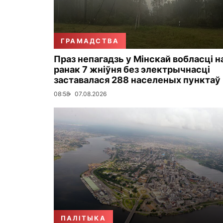
ГРАМАДСТВА
Праз непагадзь у Мінскай вобласці н
ранак 7 жніўня без электрычнасці
заставалася 288 населеных пунктаў
08:58
07.08.2026
ПАЛІТЫКА