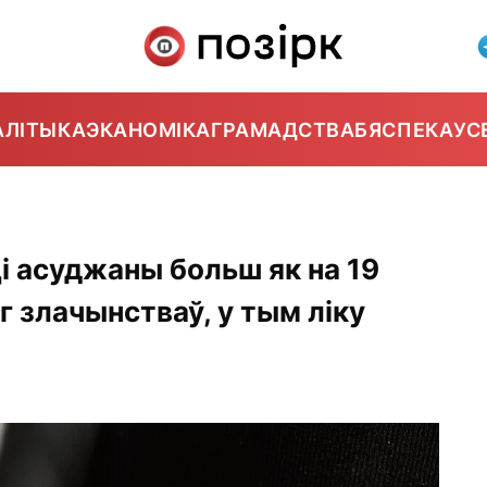
АЛІТЫКА
ЭКАНОМІКА
ГРАМАДСТВА
БЯСПЕКА
УС
 асуджаны больш як на 19
г злачынстваў, у тым ліку