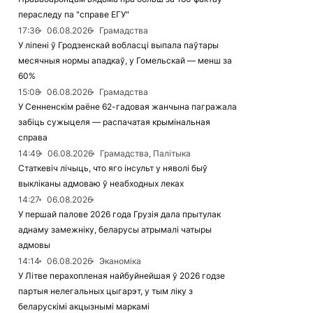
пераследу па "справе ЕГУ"
17:36
06.08.2026
Грамадства
У ліпені ў Гродзенскай вобласці выпала паўтары
месячныя нормы ападкаў, у Гомельскай — менш за
60%
15:08
06.08.2026
Грамадства
У Сенненскім раёне 62-гадовая жанчына пагражала
забіць сужыцеля — распачатая крымінальная
справа
14:49
06.08.2026
Грамадства, Палітыка
Статкевіч лічыць, что яго інсульт у няволі быў
выкліканы адмоваю ў неабходных леках
14:27
06.08.2026
У першай палове 2026 года Грузія дала прытулак
аднаму замежніку, беларусы атрымалі чатыры
адмовы
14:14
06.08.2026
Эканоміка
У Літве перахопленая найбуйнейшая ў 2026 годзе
партыя нелегальных цыгарэт, у тым ліку з
беларускімі акцызнымі маркамі