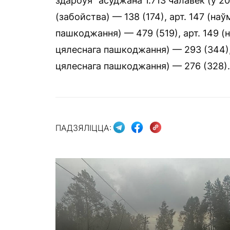
здароўя” асуджана 1.713 чалавек (у 20
(забойства) — 138 (174), арт. 147 (н
пашкоджання) — 479 (519), арт. 149 
цялеснага пашкоджання) — 293 (344),
цялеснага пашкоджання) — 276 (328).
ПАДЗЯЛІЦЦА: