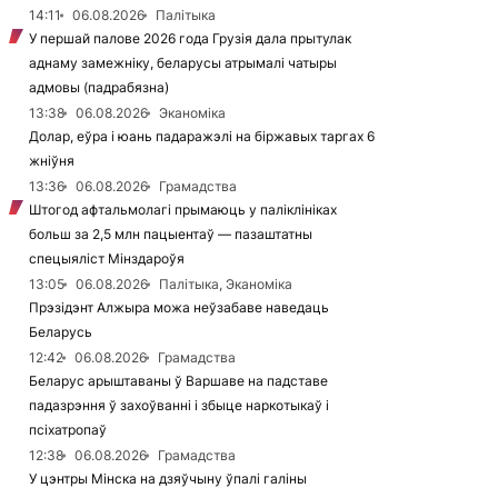
14:11
06.08.2026
Палітыка
У першай палове 2026 года Грузія дала прытулак
аднаму замежніку, беларусы атрымалі чатыры
адмовы (падрабязна)
13:38
06.08.2026
Эканоміка
Долар, еўра і юань падаражэлі на біржавых таргах 6
жніўня
13:36
06.08.2026
Грамадства
Штогод афтальмолагі прымаюць у паліклініках
больш за 2,5 млн пацыентаў — пазаштатны
спецыяліст Мінздароўя
13:05
06.08.2026
Палітыка, Эканоміка
Прэзідэнт Алжыра можа неўзабаве наведаць
Беларусь
12:42
06.08.2026
Грамадства
Беларус арыштаваны ў Варшаве на падставе
падазрэння ў захоўванні і збыце наркотыкаў і
псіхатропаў
12:38
06.08.2026
Грамадства
У цэнтры Мінска на дзяўчыну ўпалі галіны