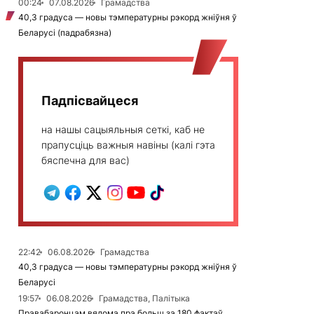
00:24
07.08.2026
Грамадства
40,3 градуса — новы тэмпературны рэкорд жніўня ў
Беларусі (падрабязна)
Падпісвайцеся
на нашы сацыяльныя сеткі, каб не
прапусціць важныя навіны (калі гэта
бяспечна для вас)
22:42
06.08.2026
Грамадства
40,3 градуса — новы тэмпературны рэкорд жніўня ў
Беларусі
19:57
06.08.2026
Грамадства, Палітыка
Правабаронцам вядома пра больш за 180 фактаў