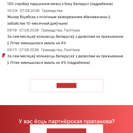
100 спробаў парушэння мяжы з боку Беларусі (падрабязна)
10:03
07.08.2026
Грамадства
Жыхар Віцебска з псіхічным захворваннем абвінавачаны ў
забойстве 10-месячнай дзяўчынкі
09:19
07.08.2026
Грамадства, Палітыка
За сем месяцаў колькасць беларусаў з дазволам на пражыванне
ў Літве зменшылася амаль на 4%
09:17
07.08.2026
Грамадства, Палітыка
За сем месяцаў колькасць беларусаў з дазволам на пражыванне
ў Літве зменшылася амаль на 4% (падрабязна)
ЧЫТАЦЬ
У вас ёсць партнёрская прапанова?
НАПІШЫЦЕ НАМ