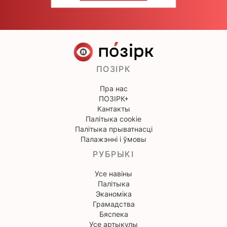
ПОЗІРК
Пра нас
ПОЗІРК+
Кантакты
Палітыка cookie
Палітыка прыватнасці
Палажэнні і ўмовы
РУБРЫКІ
Усе навіны
Палітыка
Эканоміка
Грамадства
Бяспека
Усе артыкулы