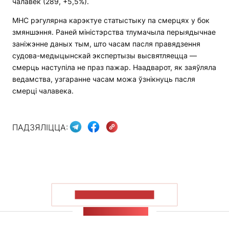
чалавек (289, +5,5%).
МНС рэгулярна карэктуе статыстыку па смерцях у бок
змяншэння. Раней міністэрства тлумачыла перыядычнае
заніжэнне даных тым, што часам пасля правядзення
судова-медыцынскай экспертызы высвятляецца —
смерць наступіла не праз пажар. Наадварот, як заяўляла
ведамства, узгаранне часам можа ўзнікнуць пасля
смерці чалавека.
ПАДЗЯЛІЦЦА:
ПАКАЗАЦЬ БОЛЬШ
СТУЖКА НАВІН