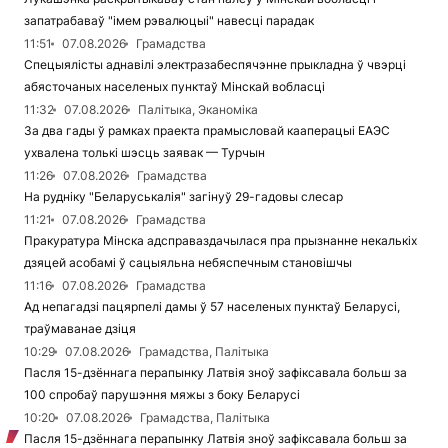
запатрабаваў "імем рэвалюцыі" навесці парадак
11:51
07.08.2026
Грамадства
Спецыялісты аднавілі электразабеспячэнне прыкладна ў чвэрці
абясточаных населеных пунктаў Мінскай вобласці
11:32
07.08.2026
Палітыка, Эканоміка
За два гады ў рамках праекта прамысловай кааперацыі ЕАЭС
ухвалена толькі шэсць заявак — Турчын
11:26
07.08.2026
Грамадства
На рудніку "Беларуськалія" загінуў 29-гадовы слесар
11:21
07.08.2026
Грамадства
Пракуратура Мінска адсправаздачылася пра прызнанне некалькіх
дзяцей асобамі ў сацыяльна небяспечным становішчы
11:16
07.08.2026
Грамадства
Ад непагадзі пацярпелі дамы ў 57 населеных пунктаў Беларусі,
траўмаванае дзіця
10:29
07.08.2026
Грамадства, Палітыка
Пасля 15-дзённага перапынку Латвія зноў зафіксавала больш за
100 спробаў парушэння мяжы з боку Беларусі
10:20
07.08.2026
Грамадства, Палітыка
Пасля 15-дзённага перапынку Латвія зноў зафіксавала больш за