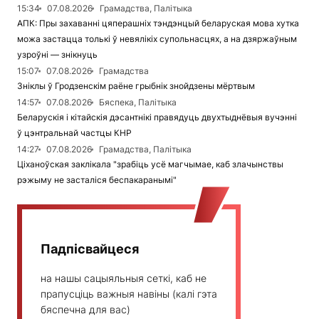
15:34
07.08.2026
Грамадства, Палітыка
АПК: Пры захаванні цяперашніх тэндэнцый беларуская мова хутка
можа застацца толькі ў невялікіх супольнасцях, а на дзяржаўным
узроўні — знікнуць
15:07
07.08.2026
Грамадства
Зніклы ў Гродзенскім раёне грыбнік знойдзены мёртвым
14:57
07.08.2026
Бяспека, Палітыка
Беларускія і кітайскія дэсантнікі правядуць двухтыднёвыя вучэнні
ў цэнтральнай частцы КНР
14:27
07.08.2026
Грамадства, Палітыка
Ціханоўская заклікала "зрабіць усё магчымае, каб злачынствы
рэжыму не засталіся беспакаранымі"
Падпісвайцеся
на нашы сацыяльныя сеткі, каб не
прапусціць важныя навіны (калі гэта
бяспечна для вас)