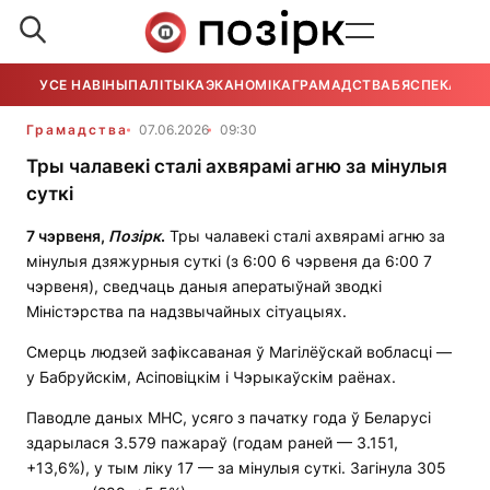
УСЕ НАВІНЫ
ПАЛІТЫКА
ЭКАНОМІКА
ГРАМАДСТВА
БЯСПЕКА
УСЕ
Грамадства
07.06.2026
09:30
Тры чалавекі сталі ахвярамі агню за мінулыя
суткі
7 чэрвеня
,
Позірк
.
Тры чалавекі сталі ахвярамі агню за
мінулыя дзяжурныя суткі (з 6:00 6 чэрвеня да 6:00 7
чэрвеня), сведчаць даныя аператыўнай зводкі
Міністэрства па надзвычайных сітуацыях.
Смерць людзей зафіксаваная ў Магілёўскай вобласці —
у Бабруйскім, Асіповіцкім і Чэрыкаўскім раёнах.
Паводле даных МНС, усяго з пачатку года ў Беларусі
здарылася 3.579 пажараў (годам раней — 3.151,
+13,6%), у тым ліку 17 — за мінулыя суткі. Загінула 305