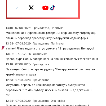
14:19
07.08.2026
Грамадства, Палітыка
Міжнародная і Еўрапейская федэрацыі журналістаў патрабуюць
спыніць пераслед прадстаўнікоў беларускай медыясферы
13:58
07.08.2026
Грамадства, Палітыка
У ліпені Літва надала статус уцекача 12 грамадзянам Беларусі
13:37
07.08.2026
Эканоміка
Долар, еўра і юань падаражэлі на апошніх біржавых таргах тыдня
13:18
07.08.2026
Грамадства
Па факце гібелі слесара на рудніку "Беларуськалія" распачатая
крымінальная справа
12:53
07.08.2026
Грамадства
Фігуранты справы аб нявыплаце падаткаў у будаўніцтве
пералічылі 31,2 млн рублёў, просяць вызваліць ад адказнасці —
СК
12:24
07.08.2026
Грамадства, Эканоміка
Лукашэнка раскрытыкаваў стан палёў у Мінскай вобласці і