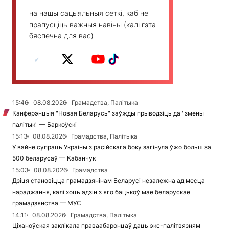
на нашы сацыяльныя сеткі, каб не
прапусціць важныя навіны (калі гэта
бяспечна для вас)
15:46
08.08.2026
Грамадства, Палітыка
Канферэнцыя "Новая Беларусь" заўжды прыводзіць да "змены
палітык" — Баркоўскі
15:13
08.08.2026
Грамадства, Палітыка
У вайне супраць Украіны з расійскага боку загінула ўжо больш за
500 беларусаў — Кабанчук
15:03
08.08.2026
Грамадства
Дзіця становіцца грамадзянінам Беларусі незалежна ад месца
нараджэння, калі хоць адзін з яго бацькоў мае беларускае
грамадзянства — МУС
14:11
08.08.2026
Грамадства, Палітыка
Ціханоўская заклікала праваабаронцаў даць экс-палітвязням