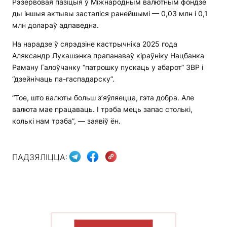
Рэзервовая пазіцыя ў Міжнародным валютным фондзе
ды іншыя актывы засталіся ранейшымі — 0,03 млн і 0,1
млн долараў адпаведна.
На нарадзе ў сярэдзіне кастрычніка 2025 года
Аляксандр Лукашэнка прапанаваў кіраўніку Нацбанка
Раману Галоўчанку “патрошку пускаць у абарот” ЗВР і
“дзейнічаць па-гаспадарску”.
“Тое, што валюты больш з’яўляецца, гэта добра. Але
валюта мае працаваць. І трэба мець запас столькі,
колькі нам трэба”, — заявіў ён.
ПАДЗЯЛІЦЦА:
ПАКАЗАЦЬ БОЛЬШ