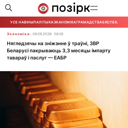
УСЕ НАВІНЫ
ПАЛІТЫКА
ЭКАНОМІКА
ГРАМАДСТВА
БЯСПЕКА
УСЕ
Эканоміка
08.06.2026
08:28
Нягледзячы на ​​зніжэнне ў траўні, ЗВР
Беларусі пакрываюць 3,3 месяцы імпарту
тавараў і паслуг — ЕАБР