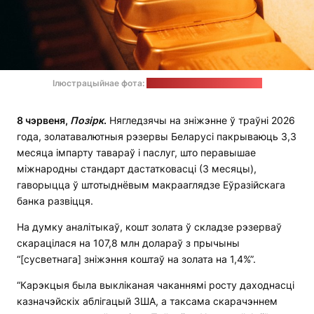
Ілюстрацыйнае фота:
Yana Hurska / unsplash.com
8 чэрвеня,
Позірк
.
Нягледзячы на ​​зніжэнне ў траўні 2026
года, золатавалютныя рэзервы Беларусі пакрываюць 3,3
месяца імпарту тавараў і паслуг, што перавышае
міжнародны стандарт дастатковасці (3 месяцы),
гаворыцца ў штотыднёвым макрааглядзе Еўразійскага
банка развіцця.
На думку аналітыкаў, кошт золата ў складзе рэзерваў
скарацілася на 107,8 млн долараў з прычыны
“[сусветнага] зніжэння коштаў на золата на 1,4%”.
“Карэкцыя была выкліканая чаканнямі росту даходнасці
казначэйскіх аблігацый ЗША, а таксама скарачэннем