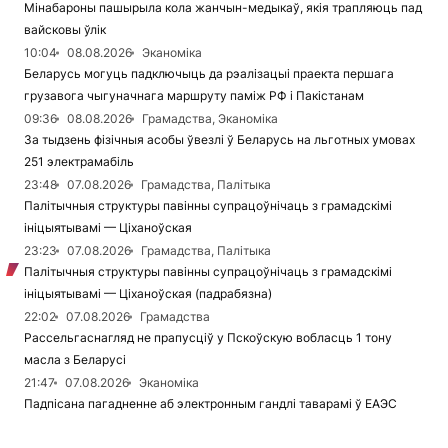
Мінабароны пашырыла кола жанчын-медыкаў, якія трапляюць пад
вайсковы ўлік
10:04
08.08.2026
Эканоміка
Беларусь могуць падключыць да рэалізацыі праекта першага
грузавога чыгуначнага маршруту паміж РФ і Пакістанам
09:36
08.08.2026
Грамадства, Эканоміка
За тыдзень фізічныя асобы ўвезлі ў Беларусь на льготных умовах
251 электрамабіль
23:48
07.08.2026
Грамадства, Палітыка
Палітычныя структуры павінны супрацоўнічаць з грамадскімі
ініцыятывамі — Ціханоўская
23:23
07.08.2026
Грамадства, Палітыка
Палітычныя структуры павінны супрацоўнічаць з грамадскімі
ініцыятывамі — Ціханоўская (падрабязна)
22:02
07.08.2026
Грамадства
Рассельгаснагляд не прапусціў у Пскоўскую вобласць 1 тону
масла з Беларусі
21:47
07.08.2026
Эканоміка
Падпісана пагадненне аб электронным гандлі таварамі ў ЕАЭС