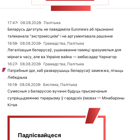
СТУЖКА НАВІН
17:47
08.08.2026
Палітыка
Беларусь дагэтуль не паведаміла Euronews аб прызнанні
тэлеканала "экстрэмісцкім" і не аргументавала рашэнне
16:56
08.08.2026
Грамадства, Палітыка
Легалізацыя беларусаў, ушанаванне памяці зразумелыя для
мірнага часу, але ва Украіне вайна — амбасадар Чарнагор
16:27
08.08.2026
Грамадства, Палітыка
Патрэбныя ідэі, каб разварушыць беларусаў замежжа, лічыць
Лябедзька
16:18
08.08.2026
Бяспека, Палітыка
Сумесныя з Беларуссю вучэнні будуць прысвечаныя
супрацьдзеянню тэрарызму ў гарадскіх ўмовах — Мінабароны
Кітая
Падпісвайцеся