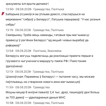
зразумелы алгарытм дапамогі
13:50
08.08.2026
Грамадства, Палітыка
Бабарыка ўсумніўся ва ўплыве дэмсіл, спаслаўшыся на
меркаванні "сяброў у Беларусі", Латушка парыраваў: "У нас розныя
сябры"
13:15
08.08.2026
Грамадства, Палітыка
Севярынец: Трэба мець каманды, гатовыя пры магчымасці
правесці ў рэгіёнах Беларусі "ад акцый і новых вырабаў да
рэформаў"
12:54
08.08.2026
Палітыка, Эканоміка
Беларусь могуць падключыць да рэалізацыі праекта першага
грузавога чыгуначнага маршруту паміж РФ і Пакістанам
(дапоўнена)
12:13
08.08.2026
Грамадства, Палітыка
Ціханоўская: Перамены ў Беларусі — пытанне часу, мы можам
паўплываць на стварэнне новага акна магчымасцяў
11:30
08.08.2026
Грамадства
Моцны вецер 6 жніўня паваліў 2,4 тыс. дрэў, пашкодзіў дахі больш
за 700 дамоў — удакладненыя даныя МНС
10:58
08.08.2026
Грамадства, Палітыка