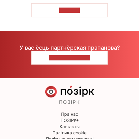
ЧЫТАЦЬ
У вас ёсць партнёрская прапанова?
НАПІШЫЦЕ НАМ
ПОЗІРК
Пра нас
ПОЗІРК+
Кантакты
Палітыка cookie
Палітыка прыватнасці