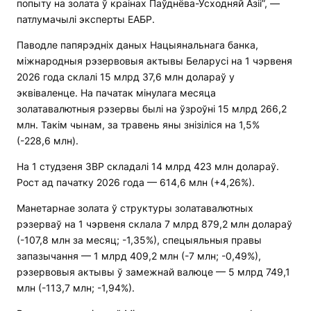
попыту на золата ў краінах Паўднёва-Усходняй Азіі”, —
патлумачылі эксперты ЕАБР.
Паводле папярэдніх даных Нацыянальнага банка,
міжнародныя рэзервовыя актывы Беларусі на 1 чэрвеня
2026 года склалі 15 млрд 37,6 млн долараў у
эквіваленце. На пачатак мінулага месяца
золатавалютныя рэзервы былі на ўзроўні 15 млрд 266,2
млн. Такім чынам, за травень яны знізіліся на 1,5%
(-228,6 млн).
На 1 студзеня ЗВР складалі 14 млрд 423 млн долараў.
Рост ад пачатку 2026 года — 614,6 млн (+4,26%).
Манетарнае золата ў структуры золатавалютных
рэзерваў на 1 чэрвеня склала 7 млрд 879,2 млн долараў
(-107,8 млн за месяц; -1,35%), спецыяльныя правы
запазычання — 1 млрд 409,2 млн (-7 млн; -0,49%),
рэзервовыя актывы ў замежнай валюце — 5 млрд 749,1
млн (-113,7 млн; -1,94%).