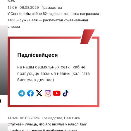
60%
15:08
06.08.2026
Грамадства
У Сенненскім раёне 62-гадовая жанчына пагражала
забіць сужыцеля — распачатая крымінальная
справа
Падпісвайцеся
на нашы сацыяльныя сеткі, каб не
прапусціць важныя навіны (калі гэта
бяспечна для вас)
0
14:49
06.08.2026
Грамадства, Палітыка
Статкевіч лічыць, что яго інсульт у няволі быў
выкліканы адмоваю ў неабходных леках