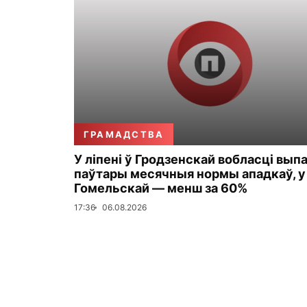
ГРАМАДСТВА
У ліпені ў Гродзенскай вобласці вып
паўтары месячныя нормы ападкаў, у
Гомельскай — менш за 60%
17:36
06.08.2026