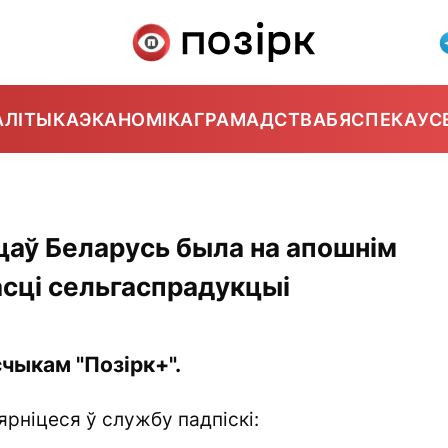
АЛІТЫКА
ЭКАНОМІКА
ГРАМАДСТВА
БЯСПЕКА
УС
цаў Беларусь была на апошнім
сці сельгаспрадукцыі
чыкам "Позірк+".
ярніцеся ў службу падпіскі: