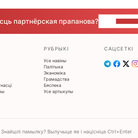
ёсць партнёрская прапанова?
НАПІШЫ
РУБРЫКІ
САЦСЕТКІ
Усе навіны
Палітыка
Эканоміка
Грамадства
насці
Бяспека
вы
Усе артыкулы
Знайшлі памылку? Вылучыце яе і націсніце Ctrl+Enter