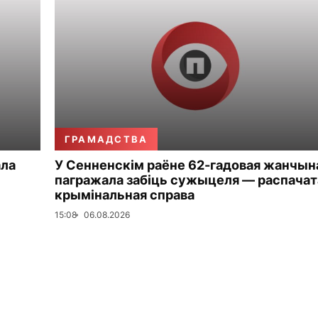
ГРАМАДСТВА
ала
У Сенненскім раёне 62-гадовая жанчын
пагражала забіць сужыцеля — распачат
крымінальная справа
15:08
06.08.2026