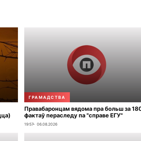
ГРАМАДСТВА
Правабаронцам вядома пра больш за 18
цца)
фактаў пераследу па "справе ЕГУ"
19:57
06.08.2026