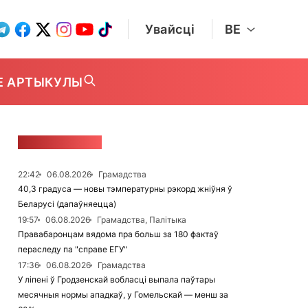
Увайсці
BE
Е АРТЫКУЛЫ
СТУЖКА НАВІН
22:42
06.08.2026
Грамадства
40,3 градуса — новы тэмпературны рэкорд жніўня ў
Беларусі (дапаўняецца)
19:57
06.08.2026
Грамадства, Палітыка
Правабаронцам вядома пра больш за 180 фактаў
пераследу па "справе ЕГУ"
17:36
06.08.2026
Грамадства
У ліпені ў Гродзенскай вобласці выпала паўтары
месячныя нормы ападкаў, у Гомельскай — менш за