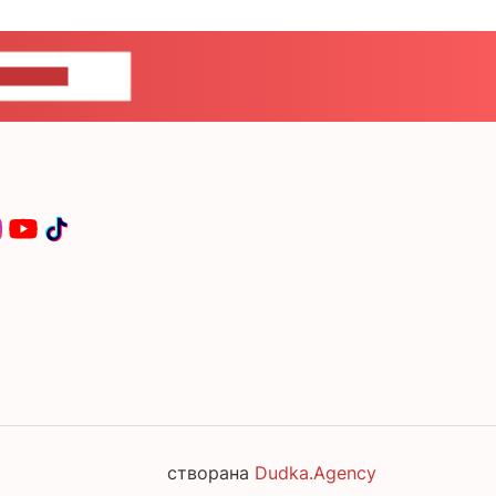
ЦЕ НАМ
створана
Dudka.Agency