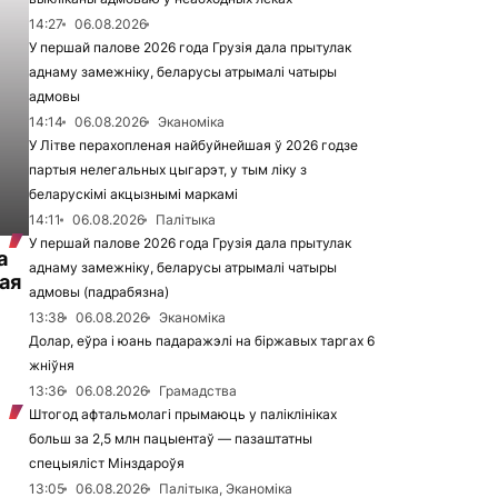
14:27
06.08.2026
У першай палове 2026 года Грузія дала прытулак
аднаму замежніку, беларусы атрымалі чатыры
адмовы
14:14
06.08.2026
Эканоміка
У Літве перахопленая найбуйнейшая ў 2026 годзе
партыя нелегальных цыгарэт, у тым ліку з
беларускімі акцызнымі маркамі
14:11
06.08.2026
Палітыка
У першай палове 2026 года Грузія дала прытулак
а
аднаму замежніку, беларусы атрымалі чатыры
ая
адмовы (падрабязна)
13:38
06.08.2026
Эканоміка
Долар, еўра і юань падаражэлі на біржавых таргах 6
жніўня
13:36
06.08.2026
Грамадства
Штогод афтальмолагі прымаюць у паліклініках
больш за 2,5 млн пацыентаў — пазаштатны
спецыяліст Мінздароўя
13:05
06.08.2026
Палітыка, Эканоміка