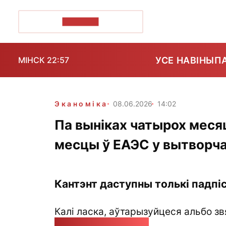
ПОЗІРК+
УСЕ НАВІНЫ
П
МІНСК 22:57
Эканоміка
08.06.2026
14:02
Па выніках чатырох меся
месцы ў ЕАЭС у вытворча
Кантэнт даступны толькі падпіс
Калі ласка, аўтарызуйцеся альбо зв
pozirk@pozirk.online