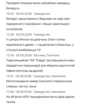
Прэзідэнт Алжыра можа неўзабаве наведаць
Беларусь
12:42
06.08.2026
Грамадства
Беларус арыштаваны ў Варшаве на падставе
падазрэння ў захоўванні і збыце наркотыкаў і
псіхатропаў
12:38
06.08.2026
Грамадства
У цэнтры Мінска на дзяўчыну ўпалі галіны
надламанага дрэва — пацярпелая ў бальніцы, у
сітуацыі разбіраецца СК
12:35
06.08.2026
Бяспека, Палітыка
Падсанкцыйнае "КБ "Радар" распрацавала новы
перадатчык перашкодаў для абароны крытычнай
інфраструктуры ад дронаў
12:31
06.08.2026
Грамадства, Эканоміка
Мытня выкрыла намер польскага перавозчыка
схаваць частку грузу
11:08
06.08.2026
Грамадства, Эканоміка
На аб'ектах АПК пашкоджаныя яшчэ дзве адзінкі
тэхнікі