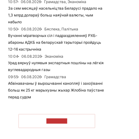
10:57
06.08.2026
Грамадства, Эканоміка
За сем месяцаў насельніцтва Беларусі прадало на
1,3 млрд долараў больш наяўнай валюты, чым
набыло
10:50
06.08.2026
Бяспека, Палітыка
Вучэнні міратворчых сіл і падраздзяленняў РХБ-
абароны АДКБ на беларускай тэрыторыі пройдуць
12–16 кастрычніка
10:04
06.08.2026
Эканоміка
Урад вярнуў нулявыя экспартныя пошліны на лёгкія
вуглевадародныя газы
09:55
06.08.2026
Грамадства
Абвінавачаны ў вырошчванні канопляў і захоўванні
больш як 25 кг марыхуаны жыхар Жлобіна паўстане
перад судом
ЧЫТАЦЬ