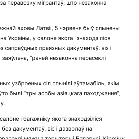
за перавозку мігрантаў, што незаконна
жнай аховы Латвіі, 5 чэрвеня быў спынены
а Украіны, у салоне якога “знаходзіліся
з сапраўдных праязных дакументаў, віз і
к заяўлена, “раней незаконна перасеклі
ых узброеных сіл спынілі аўтамабіль, якім
аўто былі “тры асобы азіяцкага паходжання”,
у.
алоне і багажніку якога знаходзіліся
без дакументаў, віз і дазволаў на
ерасеклі мяжу з тэрыторыі Беларусі. Кіроўцу