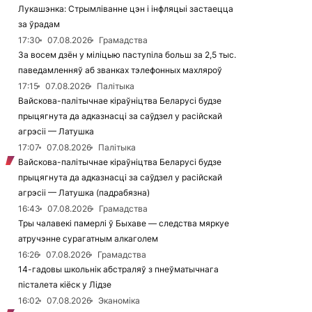
Лукашэнка: Стрымліванне цэн і інфляцыі застаецца
за ўрадам
17:30
07.08.2026
Грамадства
За восем дзён у міліцыю паступіла больш за 2,5 тыс.
паведамленняў аб званках тэлефонных махляроў
17:15
07.08.2026
Палітыка
Вайскова-палітычнае кіраўніцтва Беларусі будзе
прыцягнута да адказнасці за саўдзел у расійскай
агрэсіі — Латушка
17:07
07.08.2026
Палітыка
Вайскова-палітычнае кіраўніцтва Беларусі будзе
прыцягнута да адказнасці за саўдзел у расійскай
агрэсіі — Латушка (падрабязна)
16:43
07.08.2026
Грамадства
Тры чалавекі памерлі ў Быхаве — следства мяркуе
атручэнне сурагатным алкаголем
16:26
07.08.2026
Грамадства
14-гадовы школьнік абстраляў з пнеўматычнага
пісталета кіёск у Лідзе
16:02
07.08.2026
Эканоміка