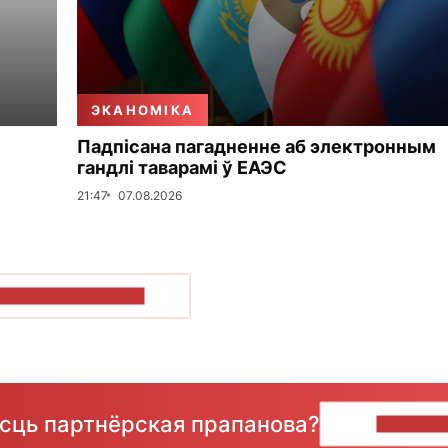
ЭКАНОМІКА
Падпісана пагадненне аб электронным
гандлі таварамі ў ЕАЭС
21:47
07.08.2026
ПАКАЗАЦЬ БОЛЬШ
ёсць партнёрская прапанова?
НАПІШЫ