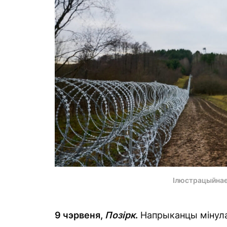
Ілюстрацыйнае
9 чэрвеня,
Позірк
.
Напрыканцы мінулаг