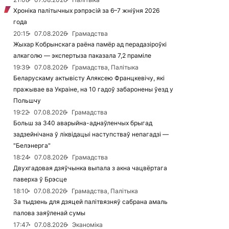
Хроніка палітычных рэпрэсій за 6–7 жніўня 2026
года
20:15
07.08.2026
Грамадства
Жыхар Кобрынскага раёна памёр ад перадазіроўкі
алкаголю — экспертыза паказала 7,2 праміле
19:39
07.08.2026
Грамадства, Палітыка
Беларускаму актывісту Аляксею Францкевічу, які
пражывае ва Украіне, на 10 гадоў забаронены ўезд у
Польшчу
19:22
07.08.2026
Грамадства
Больш за 340 аварыйна-аднаўленчых брыгад
задзейнічана ў ліквідацыі наступстваў непагадзі —
"Белэнерга"
18:24
07.08.2026
Грамадства
Двухгадовая дзяўчынка выпала з акна чацвёртага
паверха ў Брэсце
18:10
07.08.2026
Грамадства, Палітыка
За тыдзень для дзяцей палітвязняў сабрана амаль
палова заяўленай сумы
17:47
07.08.2026
Эканоміка