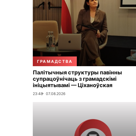
ГРАМАДСТВА
Палітычныя структуры павінны
супрацоўнічаць з грамадскімі
ініцыятывамі — Ціханоўская
23:48
07.08.2026