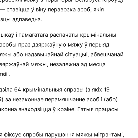
ставіцца ў віну перавозка асоб, якія
озцы адпаведна.
зчыкаў і памагатага распачаты крымінальны
 асобы праз дзяржаўную мяжу ў перыяд
яжы або надзвычайнай сітуацыі, абвешчанай
 дзяржаўнай мяжы, незалежна ад месца
іі”.
зіла 64 крымінальныя справы (з якіх 19
) за незаконнае перамяшчэнне асоб і (або)
конна знаходзіцца ў краіне. Гэтыя працэсы
ія фіксуе спробы парушэння мяжы мігрантамі,