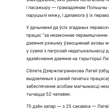
і пасажыру — грамадзянам Польшчы — 
парушылі мяжу, і дапамога ў іх перав
У дачыненні да ўсіх згаданых пераво
працэс “за незаконнае перамяшчэнне
дзеяння рэжыму ўзмоцненай аховы м
у сувязі з пагрозай недатыкальнасці
здзяйснення дзеяння на тэрыторыі Латв
Сёлета Дзяржпагранахова Латвіі ўзбуд
выдзеленыя з раней пачатых працэсаў
забеспячэнне асобам магчымасці неза
тычацца 52 чалавек.
75 дзён запар — з 25 сакавіка — Латв