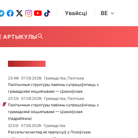
Увайсці
BE
Е АРТЫКУЛЫ
СТУЖКА НАВІН
23:48
07.08.2026
Грамадства, Палітыка
Палітычныя структуры павінны супрацоўнічаць з
грамадскімі ініцыятывамі — Ціханоўская
23:23
07.08.2026
Грамадства, Палітыка
Палітычныя структуры павінны супрацоўнічаць з
грамадскімі ініцыятывамі — Ціханоўская
(падрабязна)
22:02
07.08.2026
Грамадства
Рассельгаснагляд не прапусціў у Пскоўскую