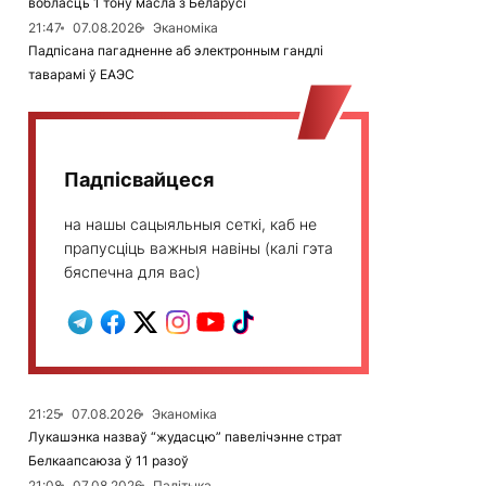
вобласць 1 тону масла з Беларусі
21:47
07.08.2026
Эканоміка
Падпісана пагадненне аб электронным гандлі
таварамі ў ЕАЭС
Падпісвайцеся
на нашы сацыяльныя сеткі, каб не
прапусціць важныя навіны (калі гэта
бяспечна для вас)
21:25
07.08.2026
Эканоміка
Лукашэнка назваў “жудасцю” павелічэнне страт
Белкаапсаюза ў 11 разоў
21:08
07.08.2026
Палітыка