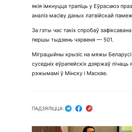
якія імкнуцца трапіць у Еўрасаюз пр
аналіз масіву даных латвійскай паме
За гэты час такіх спробаў зафіксавана 
першы тыдзень чэрвеня — 501.
Міграцыйны крызіс на мяжы Беларусі і
суседніх еўрапейскіх дзяржаў лічаць я
рэжымамі ў Мінску і Маскве.
ПАДЗЯЛІЦЦА: