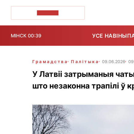
ПОЗІРК+
УСЕ НАВІНЫ
П
МІНСК 00:39
Грамадства
Палітыка
09.06.2026
09
У Латвіі затрыманыя чаты
што незаконна трапілі ў к