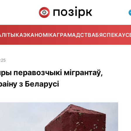
АЛІТЫКА
ЭКАНОМІКА
ГРАМАДСТВА
БЯСПЕКА
УС
:25
ры перавозчыкі мігрантаў,
раіну з Беларусі