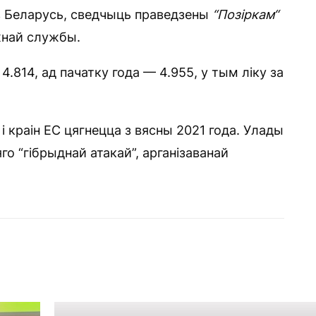
аз Беларусь, сведчыць праведзены
“
Позіркам
“
жнай службы.
4.814, ад пачатку года — 4.955, у тым ліку за
 краін ЕС цягнецца з вясны 2021 года. Улады
го “гібрыднай атакай”, арганізаванай