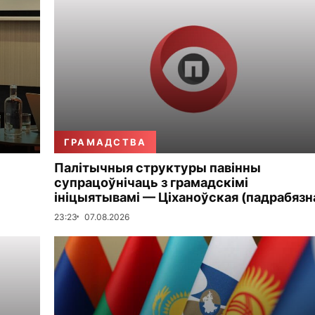
ГРАМАДСТВА
Палітычныя структуры павінны
супрацоўнічаць з грамадскімі
ініцыятывамі — Ціханоўская (падрабязн
23:23
07.08.2026