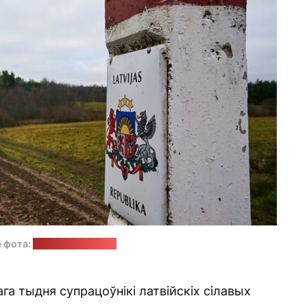
 фота:
сайт урада Латвіі
а тыдня супрацоўнікі латвійскіх сілавых