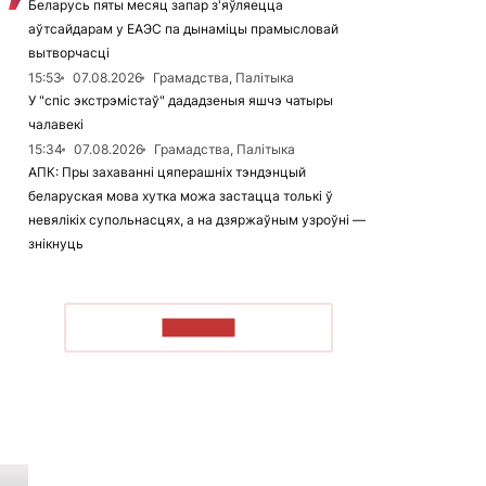
Беларусь пяты месяц запар з'яўляецца
аўтсайдарам у ЕАЭС па дынаміцы прамысловай
вытворчасці
15:53
07.08.2026
Грамадства, Палітыка
У "спіс экстрэмістаў" дададзеныя яшчэ чатыры
чалавекі
15:34
07.08.2026
Грамадства, Палітыка
АПК: Пры захаванні цяперашніх тэндэнцый
беларуская мова хутка можа застацца толькі ў
невялікіх супольнасцях, а на дзяржаўным узроўні —
знікнуць
ЧЫТАЦЬ