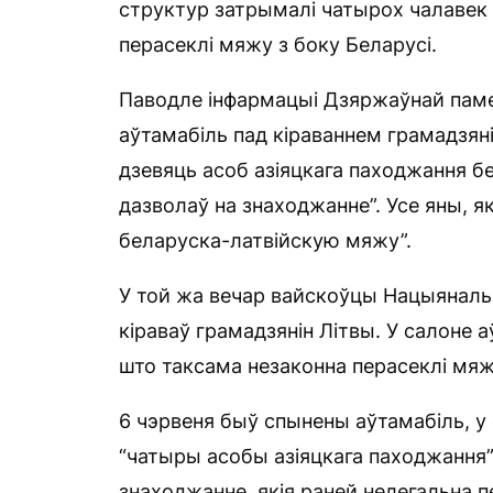
структур затрымалі чатырох чалавек 
перасеклі мяжу з боку Беларусі.
Паводле інфармацыі Дзяржаўнай паме
аўтамабіль пад кіраваннем грамадзянін
дзевяць асоб азіяцкага паходжання бе
дазволаў на знаходжанне”. Усе яны, я
беларуска-латвійскую мяжу”.
У той жа вечар вайскоўцы Нацыянальн
кіраваў грамадзянін Літвы. У салоне 
што таксама незаконна перасеклі мяж
6 чэрвеня быў спынены аўтамабіль, у с
“чатыры асобы азіяцкага паходжання” 
знаходжанне, якія раней нелегальна п