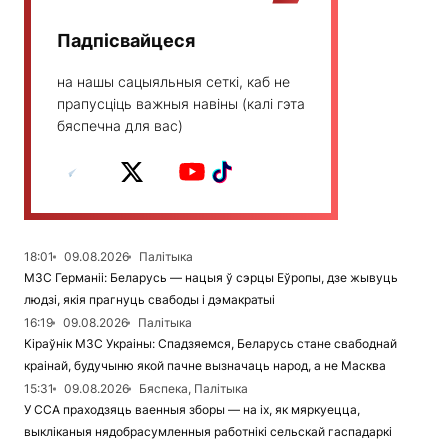
Падпісвайцеся
на нашы сацыяльныя сеткі, каб не
прапусціць важныя навіны (калі гэта
бяспечна для вас)
18:01
09.08.2026
Палітыка
МЗС Германіі: Беларусь — нацыя ў сэрцы Еўропы, дзе жывуць
людзі, якія прагнуць свабоды і дэмакратыі
16:19
09.08.2026
Палітыка
Кіраўнік МЗС Украіны: Спадзяемся, Беларусь стане свабоднай
краінай, будучыню якой пачне вызначаць народ, а не Масква
15:31
09.08.2026
Бяспека, Палітыка
У ССА праходзяць ваенныя зборы — на іх, як мяркуецца,
выкліканыя нядобрасумленныя работнікі сельскай гаспадаркі