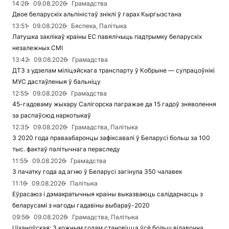
14:26
09.08.2026
Грамадства
Двое беларускіх альпіністаў зніклі ў гарах Кыргызстана
13:51
09.08.2026
Бяспека, Палітыка
Латушка заклікаў краіны ЕС павялічыць падтрымку беларускіх
незалежных СМІ
13:42
09.08.2026
Грамадства
ДТЗ з удзелам міліцэйскага транспарту ў Кобрыне — супрацоўнікі
МУС дастаўленыя ў бальніцу
12:55
09.08.2026
Грамадства
45-гадоваму жыхару Салігорска пагражае да 15 гадоў зняволення
за распаўсюд наркотыкаў
12:35
09.08.2026
Грамадства, Палітыка
З 2020 года праваабаронцы зафіксавалі ў Беларусі больш за 100
тыс. фактаў палітычнага пераследу
11:55
09.08.2026
Грамадства
З пачатку года ад агню ў Беларусі загінула 350 чалавек
11:16
09.08.2026
Палітыка
Еўрасаюз і дэмакратычныя краіны выказваюць салідарнасць з
беларусамі з нагоды гадавіны выбараў-2020
09:56
09.08.2026
Грамадства, Палітыка
Ціханоўская: З кожным годам становіцца ўсё больш відавочна,