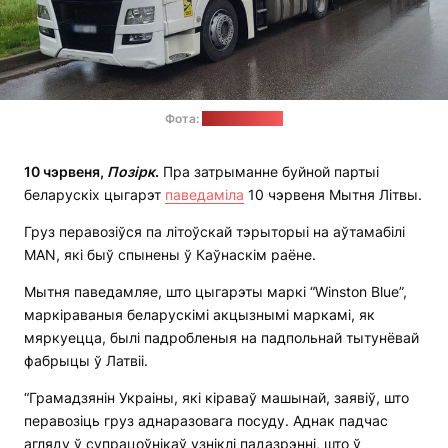
Фота:
Мытня Літвы
10 чэрвеня,
Позірк
.
Пра затрыманне буйной партыі
беларускіх цыгарэт
паведаміла
10 чэрвеня Мытня Літвы.
Груз перавозіўся па літоўскай тэрыторыі на аўтамабілі
MAN, які быў спынены ў Каўнаскім раёне.
Мытня паведамляе, што цыгарэты маркі “Winston Blue”,
маркіраваныя беларускімі акцызнымі маркамі, як
мяркуецца, былі падробленыя на падпольнай тытунёвай
фабрыцы ў Латвіі.
“Грамадзянін Украіны, які кіраваў машынай, заявіў, што
перавозіць груз аднаразовага посуду. Аднак падчас
агляду ў супрацоўнікаў узніклі падазрэнні, што ў