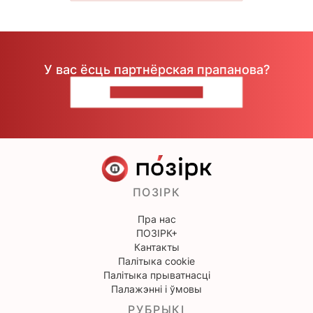
У вас ёсць партнёрская прапанова?
НАПІШЫЦЕ НАМ
ПОЗІРК
Пра нас
ПОЗІРК+
Кантакты
Палітыка cookie
Палітыка прыватнасці
Палажэнні і ўмовы
РУБРЫКІ