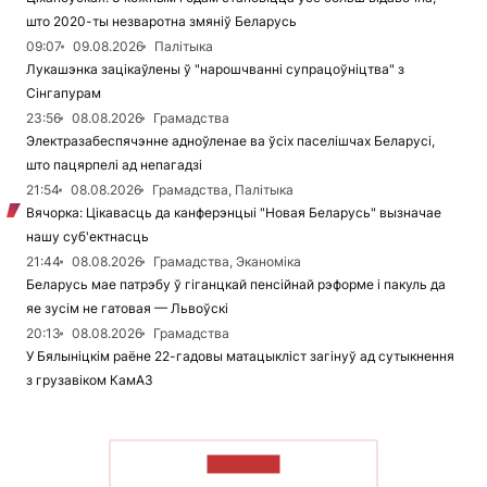
што 2020-ты незваротна змяніў Беларусь
09:07
09.08.2026
Палітыка
Лукашэнка зацікаўлены ў "нарошчванні супрацоўніцтва" з
Сінгапурам
23:56
08.08.2026
Грамадства
Электразабеспячэнне адноўленае ва ўсіх паселішчах Беларусі,
што пацярпелі ад непагадзі
21:54
08.08.2026
Грамадства, Палітыка
Вячорка: Цікавасць да канферэнцыі "Новая Беларусь" вызначае
нашу суб'ектнасць
21:44
08.08.2026
Грамадства, Эканоміка
Беларусь мае патрэбу ў гіганцкай пенсійнай рэформе і пакуль да
яе зусім не гатовая — Львоўскі
20:13
08.08.2026
Грамадства
У Бялыніцкім раёне 22-гадовы матацыкліст загінуў ад сутыкнення
з грузавіком КамАЗ
ЧЫТАЦЬ