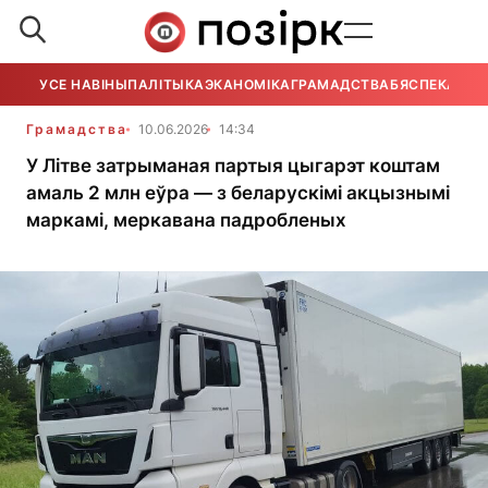
УСЕ НАВІНЫ
ПАЛІТЫКА
ЭКАНОМІКА
ГРАМАДСТВА
БЯСПЕКА
УСЕ
Грамадства
10.06.2026
14:34
У Літве затрыманая партыя цыгарэт коштам
амаль 2 млн еўра — з беларускімі акцызнымі
маркамі, меркавана падробленых