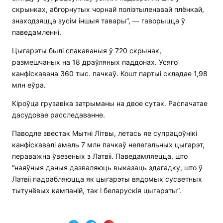
скрынках, абгорнутых чорнай поліэтыленавай плёнкай,
знаходзяцца зусім іншыя тавары”, — гаворыцца ў
паведамленні.
Цыгарэты былі спакаваныя ў 720 скрынак,
размешчаных на 18 драўляных паддонах. Усяго
канфіскавана 360 тыс. пачкаў. Кошт партыі складае 1,98
млн еўра.
Кіроўца грузавіка затрыманы на двое сутак. Распачатае
дасудовае расследаванне.
Паводле звестак Мытні Літвы, летась яе супрацоўнікі
канфіскавалі амаль 7 млн пачкаў нелегальных цыгарэт,
пераважна ўвезеных з Латвіі. Паведамляецца, што
“наяўныя даныя дазваляюць выказаць здагадку, што ў
Латвіі падрабляюцца як цыгарэты вядомых сусветных
тытунёвых кампаній, так і беларускія цыгарэты”.