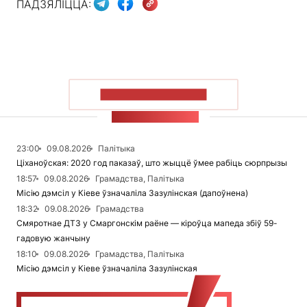
ПАДЗЯЛІЦЦА:
ПАКАЗАЦЬ БОЛЬШ
СТУЖКА НАВІН
23:00
09.08.2026
Палітыка
Ціханоўская: 2020 год паказаў, што жыццё ўмее рабіць сюрпрызы
18:57
09.08.2026
Грамадства, Палітыка
Місію дэмсіл у Кіеве ўзначаліла Зазулінская (дапоўнена)
18:32
09.08.2026
Грамадства
Смяротнае ДТЗ у Смаргонскім раёне — кіроўца мапеда збіў 59-
гадовую жанчыну
18:10
09.08.2026
Грамадства, Палітыка
Місію дэмсіл у Кіеве ўзначаліла Зазулінская