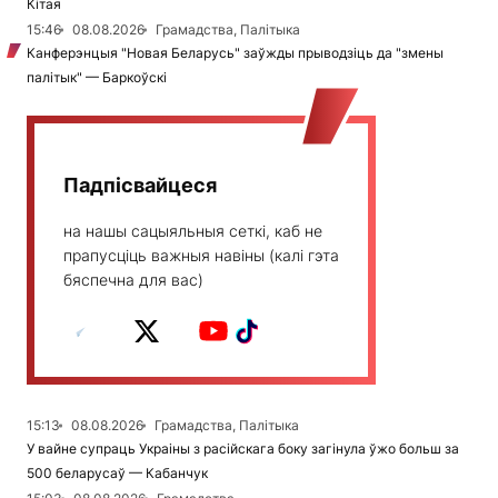
Кітая
15:46
08.08.2026
Грамадства, Палітыка
Канферэнцыя "Новая Беларусь" заўжды прыводзіць да "змены
палітык" — Баркоўскі
Падпісвайцеся
на нашы сацыяльныя сеткі, каб не
прапусціць важныя навіны (калі гэта
бяспечна для вас)
15:13
08.08.2026
Грамадства, Палітыка
У вайне супраць Украіны з расійскага боку загінула ўжо больш за
500 беларусаў — Кабанчук