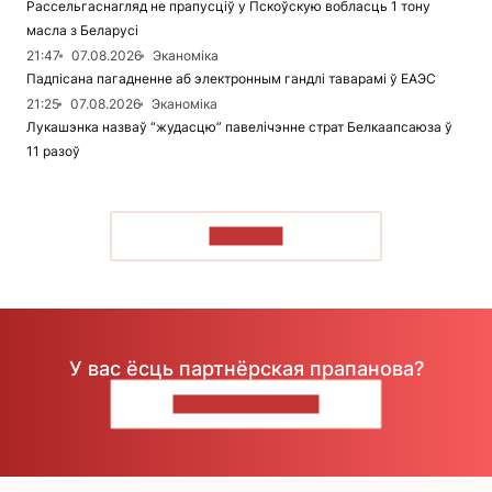
Рассельгаснагляд не прапусціў у Пскоўскую вобласць 1 тону
масла з Беларусі
21:47
07.08.2026
Эканоміка
Падпісана пагадненне аб электронным гандлі таварамі ў ЕАЭС
21:25
07.08.2026
Эканоміка
Лукашэнка назваў “жудасцю” павелічэнне страт Белкаапсаюза ў
11 разоў
ЧЫТАЦЬ
У вас ёсць партнёрская прапанова?
НАПІШЫЦЕ НАМ