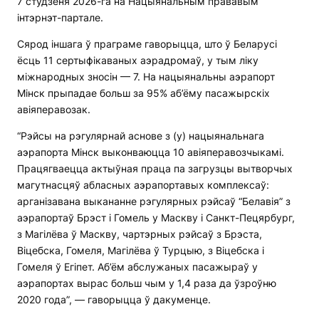
7 студзеня 2026-га на Нацыянальным прававым
інтэрнэт-партале.
Сярод іншага ў праграме гаворыцца, што ў Беларусі
ёсць 11 сертыфікаваных аэрадромаў, у тым ліку
міжнародных зносін — 7. На нацыянальны аэрапорт
Мінск прыпадае больш за 95% аб’ёму пасажырскіх
авіяперавозак.
“Рэйсы на рэгулярнай аснове з (у) нацыянальнага
аэрапорта Мінск выконваюцца 10 авіяперавозчыкамі.
Працягваецца актыўная праца па загрузцы вытворчых
магутнасцяў абласных аэрапортавых комплексаў:
арганізавана выкананне рэгулярных рэйсаў “Белавія” з
аэрапортаў Брэст і Гомель у Маскву і Санкт-Пецярбург,
з Магілёва ў Маскву, чартэрных рэйсаў з Брэста,
Віцебска, Гомеля, Магілёва ў Турцыю, з Віцебска і
Гомеля ў Егіпет. Аб’ём абслужаных пасажыраў у
аэрапортах вырас больш чым у 1,4 раза да ўзроўню
2020 года”, — гаворыцца ў дакуменце.