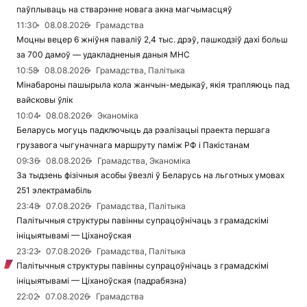
паўплываць на стварэнне новага акна магчымасцяў
11:30
08.08.2026
Грамадства
Моцны вецер 6 жніўня паваліў 2,4 тыс. дрэў, пашкодзіў дахі больш
за 700 дамоў — удакладненыя даныя МНС
10:58
08.08.2026
Грамадства, Палітыка
Мінабароны пашырыла кола жанчын-медыкаў, якія трапляюць пад
вайсковы ўлік
10:04
08.08.2026
Эканоміка
Беларусь могуць падключыць да рэалізацыі праекта першага
грузавога чыгуначнага маршруту паміж РФ і Пакістанам
09:36
08.08.2026
Грамадства, Эканоміка
За тыдзень фізічныя асобы ўвезлі ў Беларусь на льготных умовах
251 электрамабіль
23:48
07.08.2026
Грамадства, Палітыка
Палітычныя структуры павінны супрацоўнічаць з грамадскімі
ініцыятывамі — Ціханоўская
23:23
07.08.2026
Грамадства, Палітыка
Палітычныя структуры павінны супрацоўнічаць з грамадскімі
ініцыятывамі — Ціханоўская (падрабязна)
22:02
07.08.2026
Грамадства