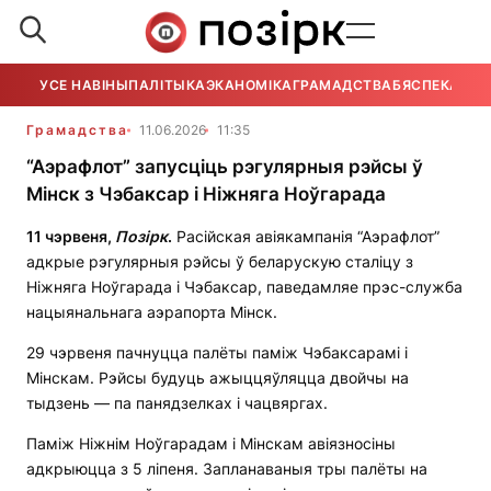
УСЕ НАВІНЫ
ПАЛІТЫКА
ЭКАНОМІКА
ГРАМАДСТВА
БЯСПЕКА
УСЕ
Грамадства
11.06.2026
11:35
“Аэрафлот” запусціць рэгулярныя рэйсы ў
Мінск з Чэбаксар і Ніжняга Ноўгарада
11 чэрвеня,
Позірк
.
Расійская авіякампанія “Аэрафлот”
адкрые рэгулярныя рэйсы ў беларускую сталіцу з
Ніжняга Ноўгарада і Чэбаксар, паведамляе прэс-служба
нацыянальнага аэрапорта Мінск.
29 чэрвеня пачнуцца палёты паміж Чэбаксарамі і
Мінскам. Рэйсы будуць ажыццяўляцца двойчы на
тыдзень — па панядзелках і чацвяргах.
Паміж Ніжнім Ноўгарадам і Мінскам авіязносіны
адкрыюцца з 5 ліпеня. Запланаваныя тры палёты на