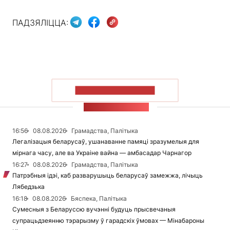
ПАДЗЯЛІЦЦА:
ПАКАЗАЦЬ БОЛЬШ
СТУЖКА НАВІН
16:56
08.08.2026
Грамадства, Палітыка
Легалізацыя беларусаў, ушанаванне памяці зразумелыя для
мірнага часу, але ва Украіне вайна — амбасадар Чарнагор
16:27
08.08.2026
Грамадства, Палітыка
Патрэбныя ідэі, каб разварушыць беларусаў замежжа, лічыць
Лябедзька
16:18
08.08.2026
Бяспека, Палітыка
Сумесныя з Беларуссю вучэнні будуць прысвечаныя
супрацьдзеянню тэрарызму ў гарадскіх ўмовах — Мінабароны