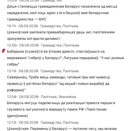
15:03
08.08.2026
Грамадства
Дзіця становіцца грамадзянінам Беларусі незалежна ад месца
нараджэння, калі хоць адзін з яго бацькоў мае беларускае
грамадзянства — МУС
14:11
08.08.2026
Грамадства, Палітыка
Ціханоўская заклікала праваабаронцаў даць экс-палітвязням
зразумелы алгарытм дапамогі
13:50
08.08.2026
Грамадства, Палітыка
Бабарыка ўсумніўся ва ўплыве дэмсіл, спаслаўшыся на
меркаванні "сяброў у Беларусі", Латушка парыраваў: "У нас розныя
сябры"
13:15
08.08.2026
Грамадства, Палітыка
Севярынец: Трэба мець каманды, гатовыя пры магчымасці
правесці ў рэгіёнах Беларусі "ад акцый і новых вырабаў да
рэформаў"
12:54
08.08.2026
Палітыка, Эканоміка
Беларусь могуць падключыць да рэалізацыі праекта першага
грузавога чыгуначнага маршруту паміж РФ і Пакістанам
(дапоўнена)
12:13
08.08.2026
Грамадства, Палітыка
Ціханоўская: Перамены ў Беларусі — пытанне часу, мы можам