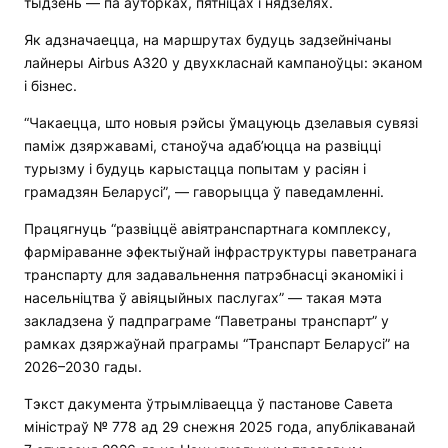
тыдзень — па аўторках, пятніцах і нядзелях.
Як адзначаецца, на маршрутах будуць задзейнічаны
лайнеры Airbus A320 у двухкласнай кампаноўцы: эканом
і бізнес.
“Чакаецца, што новыя рэйсы ўмацуюць дзелавыя сувязі
паміж дзяржавамі, станоўча адаб’юцца на развіцці
турызму і будуць карыстацца попытам у расіян і
грамадзян Беларусі”, — гаворыцца ў паведамленні.
Працягнуць “развіццё авіятранспартнага комплексу,
фарміраванне эфектыўнай інфраструктуры паветранага
транспарту для задавальнення патрэбнасці эканомікі і
насельніцтва ў авіяцыйных паслугах” — такая мэта
закладзена ў падпраграме “Паветраны транспарт” у
рамках дзяржаўнай праграмы “Транспарт Беларусі” на
2026–2030 гады.
Тэкст дакумента ўтрымліваецца ў пастанове Савета
міністраў № 778 ад 29 снежня 2025 года, апублікаванай