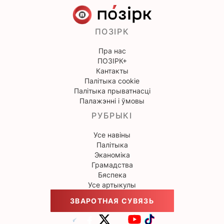
ПОЗІРК
Пра нас
ПОЗІРК+
Кантакты
Палітыка cookie
Палітыка прыватнасці
Палажэнні і ўмовы
РУБРЫКІ
Усе навіны
Палітыка
Эканоміка
Грамадства
Бяспека
Усе артыкулы
ЗВАРОТНАЯ СУВЯЗЬ