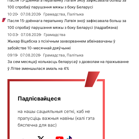
Пасля 15-дзённага перапынку Латвія зноў зафіксавала больш за
100 спробаў парушэння мяжы з боку Беларусі
10:20
07.08.2026
Грамадства, Палітыка
Пасля 15-дзённага перапынку Латвія зноў зафіксавала больш за
100 спробаў парушэння мяжы з боку Беларусі (падрабязна)
10:03
07.08.2026
Грамадства
Жыхар Віцебска з псіхічным захворваннем абвінавачаны ў
забойстве 10-месячнай дзяўчынкі
09:19
07.08.2026
Грамадства, Палітыка
За сем месяцаў колькасць беларусаў з дазволам на пражыванне
ў Літве зменшылася амаль на 4%
Падпісвайцеся
на нашы сацыяльныя сеткі, каб не
прапусціць важныя навіны (калі гэта
бяспечна для вас)