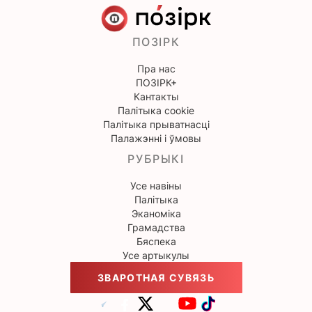
ПОЗІРК
Пра нас
ПОЗІРК+
Кантакты
Палітыка cookie
Палітыка прыватнасці
Палажэнні і ўмовы
РУБРЫКІ
Усе навіны
Палітыка
Эканоміка
Грамадства
Бяспека
Усе артыкулы
ЗВАРОТНАЯ СУВЯЗЬ