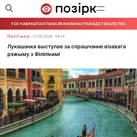
УСЕ НАВІНЫ
ПАЛІТЫКА
ЭКАНОМІКА
ГРАМАДСТВА
БЯСПЕКА
УСЕ
Палітыка
12.06.2026
09:14
Лукашэнка выступае за спрашчэнне візавага
рэжыму з Філіпінамі