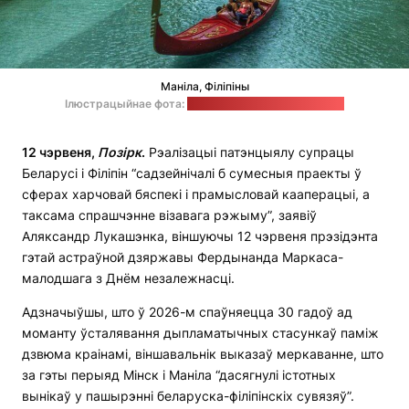
Маніла, Філіпіны
Ілюстрацыйнае фота:
Kristine Wook / unsplash.com
12 чэрвеня,
Позірк
.
Рэалізацыі патэнцыялу супрацы
Беларусі і Філіпін “садзейнічалі б сумесныя праекты ў
сферах харчовай бяспекі і прамысловай кааперацыі, а
таксама спрашчэнне візавага рэжыму”, заявіў
Аляксандр Лукашэнка, віншуючы 12 чэрвеня прэзідэнта
гэтай астраўной дзяржавы Фердынанда Маркаса-
малодшага з Днём незалежнасці.
Адзначыўшы, што ў 2026-м спаўняецца 30 гадоў ад
моманту ўсталявання дыпламатычных стасункаў паміж
дзвюма краінамі, віншавальнік выказаў меркаванне, што
за гэты перыяд Мінск і Маніла “дасягнулі істотных
вынікаў у пашырэнні беларуска-філіпінскіх сувязяў”.