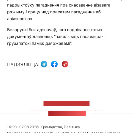
падрыхтоўку пагаднення пра скасаванне візавага
рэжыму і працу над праектам пагаднення аб
авіязносінах.
Беларускі бок адзначаў, што падпісанне гэтых
дакументаў дазволіць “павялічыць пасажыра- і
грузапатокі паміж дзяржавамі”.
ПАДЗЯЛІЦЦА:
ПАКАЗАЦЬ БОЛЬШ
СТУЖКА НАВІН
10:29
07.08.2026
Грамадства, Палітыка