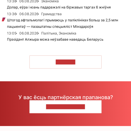
13:38
06.08.2026
Эканоміка
Долар, еўра і юань падаражэлі на біржавых таргах 6 жніўня
13:36
06.08.2026
Грамадства
Штогод афтальмолагі прымаюць у паліклініках больш за 2,5 млн
пацыентаў — пазаштатны спецыяліст Мінздароўя
13:05
06.08.2026
Палітыка, Эканоміка
Прэзідэнт Алжыра можа неўзабаве наведаць Беларусь
ЧЫТАЦЬ
У вас ёсць партнёрская прапанова?
НАПІШЫЦЕ НАМ