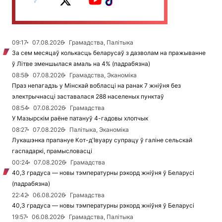
09:17
07.08.2026
Грамадства, Палітыка
За сем месяцаў колькасць беларусаў з дазволам на пражыванне
ў Літве зменшылася амаль на 4% (падрабязна)
08:58
07.08.2026
Грамадства, Эканоміка
Праз непагадзь у Мінскай вобласці на ранак 7 жніўня без
электрычнасці заставалася 288 населеных пунктаў
08:54
07.08.2026
Грамадства
У Мазырскім раёне патануў 4-гадовы хлопчык
08:27
07.08.2026
Палітыка, Эканоміка
Лукашэнка прапануе Кот-д'Івуару супрацу ў галіне сельскай
гаспадаркі, прамысловасці
00:24
07.08.2026
Грамадства
40,3 градуса — новы тэмпературны рэкорд жніўня ў Беларусі
(падрабязна)
22:42
06.08.2026
Грамадства
40,3 градуса — новы тэмпературны рэкорд жніўня ў Беларусі
19:57
06.08.2026
Грамадства, Палітыка