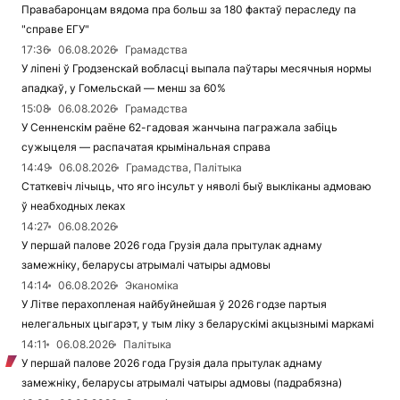
Правабаронцам вядома пра больш за 180 фактаў пераследу па
"справе ЕГУ"
17:36
06.08.2026
Грамадства
У ліпені ў Гродзенскай вобласці выпала паўтары месячныя нормы
ападкаў, у Гомельскай — менш за 60%
15:08
06.08.2026
Грамадства
У Сенненскім раёне 62-гадовая жанчына пагражала забіць
сужыцеля — распачатая крымінальная справа
14:49
06.08.2026
Грамадства, Палітыка
Статкевіч лічыць, что яго інсульт у няволі быў выкліканы адмоваю
ў неабходных леках
14:27
06.08.2026
У першай палове 2026 года Грузія дала прытулак аднаму
замежніку, беларусы атрымалі чатыры адмовы
14:14
06.08.2026
Эканоміка
У Літве перахопленая найбуйнейшая ў 2026 годзе партыя
нелегальных цыгарэт, у тым ліку з беларускімі акцызнымі маркамі
14:11
06.08.2026
Палітыка
У першай палове 2026 года Грузія дала прытулак аднаму
замежніку, беларусы атрымалі чатыры адмовы (падрабязна)