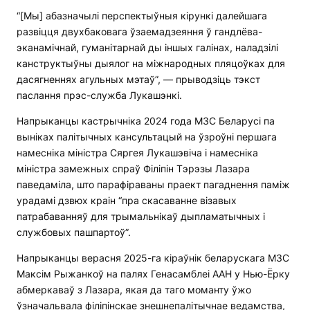
“[Мы] абазначылі перспектыўныя кірункі далейшага
развіцця двухбаковага ўзаемадзеяння ў гандлёва-
эканамічнай, гуманітарнай ды іншых галінах, наладзілі
канструктыўны дыялог на міжнародных пляцоўках для
дасягненнях агульных мэтаў”, — прыводзіць тэкст
паслання прэс-служба Лукашэнкі.
Напрыканцы кастрычніка 2024 года МЗС Беларусі па
выніках палітычных кансультацый на ўзроўні першага
намесніка міністра Сяргея Лукашэвіча і намесніка
міністра замежных спраў Філіпін Тэрэзы Лазара
паведаміла, што парафіраваны праект пагаднення паміж
урадамі дзвюх краін “пра скасаванне візавых
патрабаванняў для трымальнікаў дыпламатычных і
службовых пашпартоў”.
Напрыканцы верасня 2025-га кіраўнік беларускага МЗС
Максім Рыжанкоў на палях Генасамблеі ААН у Нью-Ёрку
абмеркаваў з Лазара, якая да таго моманту ўжо
ўзначальвала філіпінскае знешнепалітычнае ведамства,