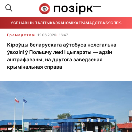
УСЕ НАВІНЫ
ПАЛІТЫКА
ЭКАНОМІКА
ГРАМАДСТВА
БЯСПЕКА
УСЕ
Грамадства
12.06.2026
16:47
Кіроўцы беларускага аўтобуса нелегальна
ўвозілі ў Польшчу лекі і цыгарэты — адзін
аштрафаваны, на другога заведзеная
крымінальная справа