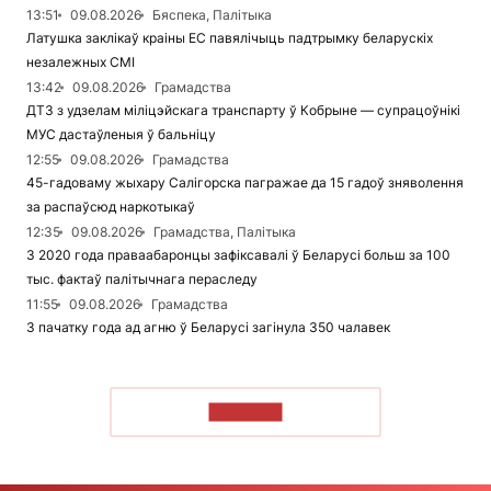
13:51
09.08.2026
Бяспека, Палітыка
Латушка заклікаў краіны ЕС павялічыць падтрымку беларускіх
незалежных СМІ
13:42
09.08.2026
Грамадства
ДТЗ з удзелам міліцэйскага транспарту ў Кобрыне — супрацоўнікі
МУС дастаўленыя ў бальніцу
12:55
09.08.2026
Грамадства
45-гадоваму жыхару Салігорска пагражае да 15 гадоў зняволення
за распаўсюд наркотыкаў
12:35
09.08.2026
Грамадства, Палітыка
З 2020 года праваабаронцы зафіксавалі ў Беларусі больш за 100
тыс. фактаў палітычнага пераследу
11:55
09.08.2026
Грамадства
З пачатку года ад агню ў Беларусі загінула 350 чалавек
ЧЫТАЦЬ