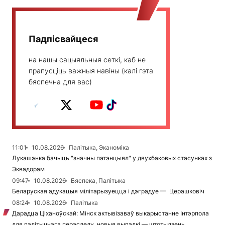
Падпісвайцеся
на нашы сацыяльныя сеткі, каб не
прапусціць важныя навіны (калі гэта
бяспечна для вас)
11:01
10.08.2026
Палітыка, Эканоміка
Лукашэнка бачыць "значны патэнцыял" у двухбаковых стасунках з
Эквадорам
09:47
10.08.2026
Бяспека, Палітыка
Беларуская адукацыя мілітарызуецца і дэградуе — Церашковіч
08:24
10.08.2026
Палітыка
Дарадца Ціханоўскай: Мінск актывізаваў выкарыстанне Інтэрпола
для палітычнага пераследу, новыя выпадкі — штотыдзень