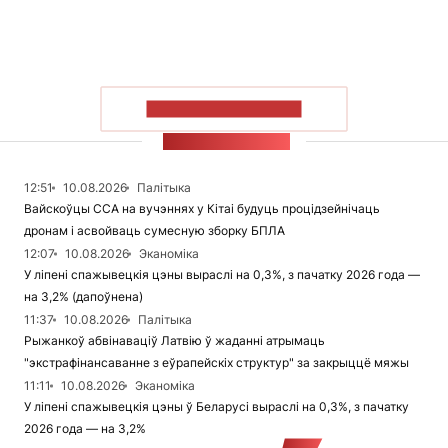
ПАКАЗАЦЬ БОЛЬШ
СТУЖКА НАВІН
12:51
10.08.2026
Палітыка
Вайскоўцы ССА на вучэннях у Кітаі будуць процідзейнічаць
дронам і асвойваць сумесную зборку БПЛА
12:07
10.08.2026
Эканоміка
У ліпені спажывецкія цэны выраслі на 0,3%, з пачатку 2026 года —
на 3,2% (дапоўнена)
11:37
10.08.2026
Палітыка
Рыжанкоў абвінаваціў Латвію ў жаданні атрымаць
"экстрафінансаванне з еўрапейскіх структур" за закрыццё мяжы
11:11
10.08.2026
Эканоміка
У ліпені спажывецкія цэны ў Беларусі выраслі на 0,3%, з пачатку
2026 года — на 3,2%