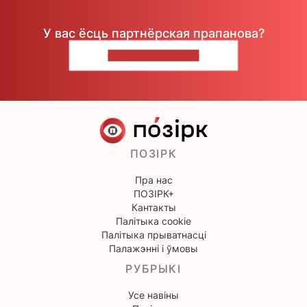
У вас ёсць партнёрская прапанова?
НАПІШЫЦЕ НАМ
ПОЗІРК
Пра нас
ПОЗІРК+
Кантакты
Палітыка cookie
Палітыка прыватнасці
Палажэнні і ўмовы
РУБРЫКІ
Усе навіны