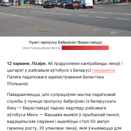
Пункт пропуску Баброўнікі (Бераставіца)
Ілюстрацыйнае фота:
Памежная ахова Польшчы
12 чэрвеня,
Позірк
.
Аб прадухіленні кантрабанды лекаў і
цыгарэт у рэйсавым аўтобусе з Беларусі
паведаміла
Палата падатковага адміністравання Беластока
(Польшча).
Паведамляецца, што супрацоўнікі мытна-падатковай
службы ў пункце пропуску Баброўнікі (з беларускага
боку — Бераставіца) падчас надгляду рэйсавага
аўтобуса Мінск — Варшава выявілі ў прыборнай панэлі,
вадзіцельскім сядзенні і ашалёўцы столі 50 ампул
гармону росту, 20 упаковак лекаў, якія ўжываюцца для