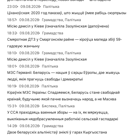
23:00
09.08.2026
Палітыка
Ціханоўская: 2020 год паказаў, што жыццё ўмее рабіць сюрпрызы
18:57
09.08.2026
Грамадства, Палітыка
Місію дэмсіл у Кіеве ўзначаліла Зазулінская (дапоўнена)
18:32
09.08.2026
Грамадства
Смяротнае ДТЗ у Смаргонскім раёне — кіроўца мапеда збіў 59-
гадовую жанчыну
18:10
09.08.2026
Грамадства, Палітыка
Місію дэмсіл у Кіеве ўзначаліла Зазулінская
18:01
09.08.2026
Палітыка
МЗС Германіі: Беларусь — нацыя ў сэрцы Еўропы, дзе жывуць
людзі, якія прагнуць свабоды і дэмакратыі
16:19
09.08.2026
Палітыка
Кіраўнік МЗС Украіны: Спадзяемся, Беларусь стане свабоднай
краінай, будучыню якой пачне вызначаць народ, а не Масква
15:31
09.08.2026
Бяспека, Палітыка
У ССА праходзяць ваенныя зборы — на іх, як мяркуецца,
выкліканыя нядобрасумленныя работнікі сельскай гаспадаркі
14:26
09.08.2026
Грамадства
Двое беларускіх альпіністаў зніклі ў гарах Кыргызстана