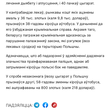
лячэння дыябету і атлусцення, і 40 пачкаў цыгарэт.
У кантрабандзе лекаў, рынкавы кошт якіх ацэнены
амаль у 36 тыс. злотых (каля 9,8 тыс. долараў),
прызнаўся 38-гадовы кіроўца аўтобуса. У дачыненні да
яго ўзбуджаная крымінальная справа. Акрамя таго,
беларусу пагражае крымінальная адказнасць за
парушэнне палажэнняў закона, які рэгулюе ўвоз
лекавых сродкаў на тэрыторыю Польшчы.
Адзначаецца, што аб падазрэнні ў здзяйсненні дадзенага
злачынства праінфармаваная паліцыя, аднак аб
затрыманні кіроўцы польскі бок не паведамляе.
У спробе незаконнага ўвозу цыгарэт у Польшчу
прызнаўся другі, 58-гадовы зменны кіроўца аўтобуса,
які аштрафаваны на 800 злотых (каля 218 долараў).
ПАДЗЯЛІЦЦА: