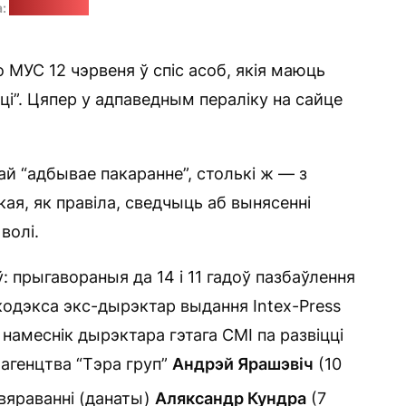
а:
pixabay.com
 МУС 12 чэрвеня ў спіс асоб, якія маюць
ці”. Цяпер у адпаведным пераліку на сайце
ай “адбывае пакаранне”, столькі ж — з
кая, як правіла, сведчыць аб вынясенні
волі.
: прыгавораныя да 14 і 11 гадоў пазбаўлення
кодэкса экс-дырэктар выдання Intex-Press
 намеснік дырэктара гэтага СМІ па развіцці
т-агенцтва “Тэра груп”
Андрэй Ярашэвіч
(10
хвяраванні (данаты)
Аляксандр Кундра
(7