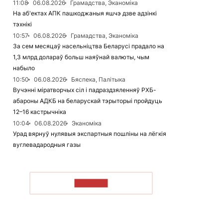
11:08
06.08.2026
Грамадства, Эканоміка
На аб'ектах АПК пашкоджаныя яшчэ дзве адзінкі
тэхнікі
10:57
06.08.2026
Грамадства, Эканоміка
За сем месяцаў насельніцтва Беларусі прадало на
1,3 млрд долараў больш наяўнай валюты, чым
набыло
10:50
06.08.2026
Бяспека, Палітыка
Вучэнні міратворчых сіл і падраздзяленняў РХБ-
абароны АДКБ на беларускай тэрыторыі пройдуць
12–16 кастрычніка
10:04
06.08.2026
Эканоміка
Урад вярнуў нулявыя экспартныя пошліны на лёгкія
вуглевадародныя газы
ЧЫТАЦЬ