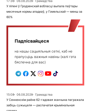
17:36
06.08.2026
Грамадства
У ліпені ў Гродзенскай вобласці выпала паўтары
месячныя нормы ападкаў, у Гомельскай — менш за
60%
Падпісвайцеся
на нашы сацыяльныя сеткі, каб не
прапусціць важныя навіны (калі гэта
бяспечна для вас)
15:08
06.08.2026
Грамадства
У Сенненскім раёне 62-гадовая жанчына пагражала
забіць сужыцеля — распачатая крымінальная
справа