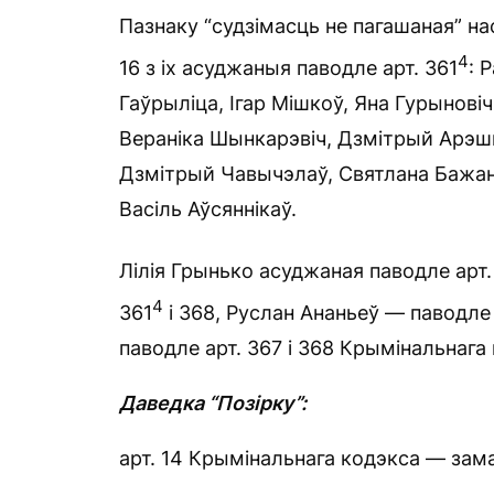
Пазнаку “судзімасць не пагашаная” н
4
16 з іх асуджаныя паводле арт. 361
: 
Гаўрыліца, Ігар Мішкоў, Яна Гурынов
Вераніка Шынкарэвіч, Дзмітрый Арэшк
Дзмітрый Чавычэлаў, Святлана Бажанк
Васіль Аўсяннікаў.
Лілія Грынько асуджаная паводле арт. 
4
361
і 368, Руслан Ананьеў — паводле 
паводле арт. 367 і 368 Крымінальнага
Даведка “Позірку”:
арт. 14 Крымінальнага кодэкса — зам