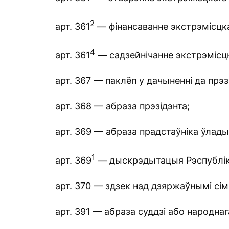
2
арт. 361
— фінансаванне экстрэмісцка
4
арт. 361
— садзейнічанне экстрэмісцк
арт. 367 — паклёп у дачыненні да прэз
арт. 368 — абраза прэзідэнта;
арт. 369 — абраза прадстаўніка ўлады
1
арт. 369
— дыскрэдытацыя Рэспублік
арт. 370 — здзек над дзяржаўнымі сім
арт. 391 — абраза суддзі або народна