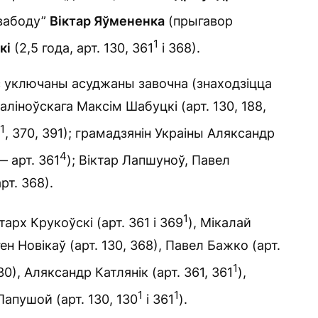
Свабоду”
Віктар Яўмененка
(прыгавор
1
кі
(2,5 года, арт. 130, 361
і 368).
іс уключаны асуджаны завочна (знаходзіцца
ліноўскага Максім Шабуцкі (арт. 130, 188,
1
, 370, 391); грамадзянін Украіны Аляксандр
4
 арт. 361
); Віктар Лапшуноў, Павел
рт. 368).
1
арх Крукоўскі (арт. 361 і 369
), Мікалай
ген Новікаў (арт. 130, 368), Павел Бажко (арт.
1
30), Аляксандр Катлянік (арт. 361, 361
),
1
1
Папушой (арт. 130, 130
і 361
).