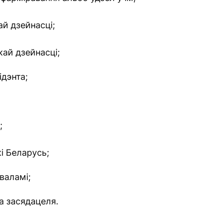
й дзейнасці;
ай дзейнасці;
ідэнта;
;
і Беларусь;
валамі;
га засядацеля.