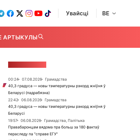
Увайсці
BE
Е АРТЫКУЛЫ
СТУЖКА НАВІН
00:24
07.08.2026
Грамадства
40,3 градуса — новы тэмпературны рэкорд жніўня ў
Беларусі (падрабязна)
22:42
06.08.2026
Грамадства
40,3 градуса — новы тэмпературны рэкорд жніўня ў
Беларусі
19:57
06.08.2026
Грамадства, Палітыка
Правабаронцам вядома пра больш за 180 фактаў
пераследу па "справе ЕГУ"