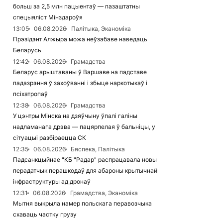
больш за 2,5 млн пацыентаў — пазаштатны
спецыяліст Мінздароўя
13:05
06.08.2026
Палітыка, Эканоміка
Прэзідэнт Алжыра можа неўзабаве наведаць
Беларусь
12:42
06.08.2026
Грамадства
Беларус арыштаваны ў Варшаве на падставе
падазрэння ў захоўванні і збыце наркотыкаў і
псіхатропаў
12:38
06.08.2026
Грамадства
У цэнтры Мінска на дзяўчыну ўпалі галіны
надламанага дрэва — пацярпелая ў бальніцы, у
сітуацыі разбіраецца СК
12:35
06.08.2026
Бяспека, Палітыка
Падсанкцыйнае "КБ "Радар" распрацавала новы
перадатчык перашкодаў для абароны крытычнай
інфраструктуры ад дронаў
12:31
06.08.2026
Грамадства, Эканоміка
Мытня выкрыла намер польскага перавозчыка
схаваць частку грузу