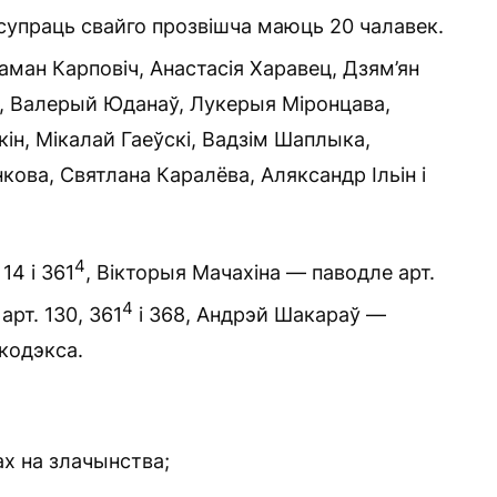
асупраць свайго прозвішча маюць 20 чалавек.
Раман Карповіч, Анастасія Харавец, Дзям’ян
іч, Валерый Юданаў, Лукерыя Міронцава,
ін, Мікалай Гаеўскі, Вадзім Шаплыка,
ова, Святлана Каралёва, Аляксандр Ільін і
4
14 і 361
, Вікторыя Мачахіна — паводле арт.
4
арт. 130, 361
і 368, Андрэй Шакараў —
 кодэкса.
ах на злачынства;