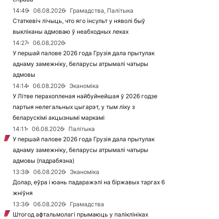
14:49
06.08.2026
Грамадства, Палітыка
Статкевіч лічыць, что яго інсульт у няволі быў
выкліканы адмоваю ў неабходных леках
14:27
06.08.2026
У першай палове 2026 года Грузія дала прытулак
аднаму замежніку, беларусы атрымалі чатыры
адмовы
14:14
06.08.2026
Эканоміка
У Літве перахопленая найбуйнейшая ў 2026 годзе
партыя нелегальных цыгарэт, у тым ліку з
беларускімі акцызнымі маркамі
14:11
06.08.2026
Палітыка
У першай палове 2026 года Грузія дала прытулак
аднаму замежніку, беларусы атрымалі чатыры
адмовы (падрабязна)
13:38
06.08.2026
Эканоміка
Долар, еўра і юань падаражэлі на біржавых таргах 6
жніўня
13:36
06.08.2026
Грамадства
Штогод афтальмолагі прымаюць у паліклініках