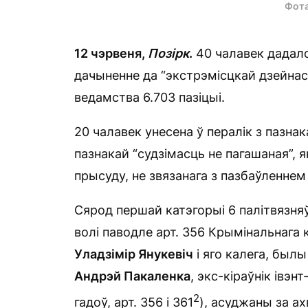
Фот
12 чэрвеня,
Позірк
.
40 чалавек дадало
дачыненне да “экстрэмісцкай дзейнас
ведамства 6.703 пазіцыі.
20 чалавек унесена ў пералік з пазнак
пазнакай “судзімасць не пагашаная”, я
прысуду, не звязанага з пазбаўленнем 
Сярод першай катэгорыі 6 палітвязняў
волі паводле арт. 356 Крымінальнага 
Уладзімір Янукевіч
і яго калега, былы
Андрэй Пакаленка
, экс-кіраўнік івэн
2
гадоў, арт. 356 і 361
), асуджаны за а