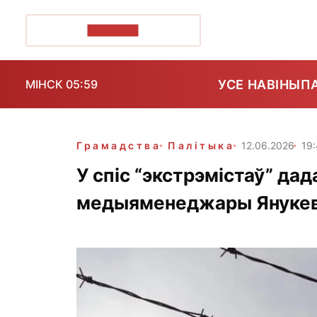
ПОЗІРК+
УСЕ НАВІНЫ
П
МІНСК 05:59
Грамадства
Палітыка
12.06.2026
19
У спіс “экстрэмістаў” дад
медыяменеджары Янукеві