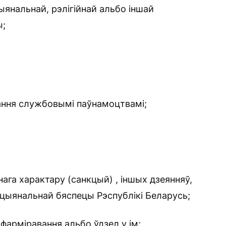
ыянальнай, рэлігійнай альбо іншай
ы;
ання службовымі паўнамоцтвамі;
нага характару (санкцый) , іншых дзеянняў,
цыянальнай бяспецы Рэспублікі Беларусь;
фарміравання альбо ўдзел у ім;