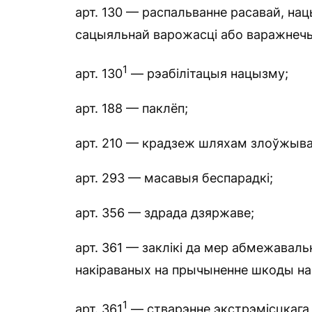
арт. 130 — распальванне расавай, нац
сацыяльнай варожасці або варажнеч
1
арт. 130
— рэабілітацыя нацызму;
арт. 188 — паклёп;
арт. 210 — крадзеж шляхам злоўжыв
арт. 293 — масавыя беспарадкі;
арт. 356 — здрада дзяржаве;
арт. 361 — заклікі да мер абмежаваль
накіраваных на прычыненне шкоды на
1
арт. 361
— стварэнне экстрэмісцкага 