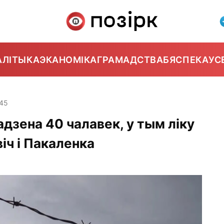
АЛІТЫКА
ЭКАНОМІКА
ГРАМАДСТВА
БЯСПЕКА
УС
:45
адзена 40 чалавек, у тым ліку
ч і Пакаленка