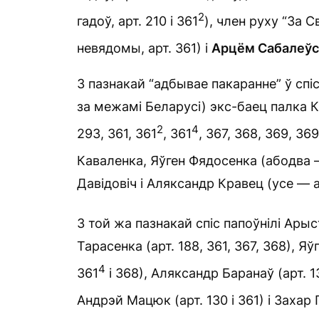
2
гадоў, арт. 210 і 361
), член руху “За 
невядомы, арт. 361) і
Арцём Сабалеўс
З пазнакай “адбывае пакаранне” ў сп
за межамі Беларусі) экс-баец палка Ка
2
4
293, 361, 361
, 361
, 367, 368, 369, 369
Каваленка, Яўген Фядосенка (абодва —
Давідовіч і Аляксандр Кравец (усе — а
З той жа пазнакай спіс папоўнілі Арыст
Тарасенка (арт. 188, 361, 367, 368), Яў
4
361
і 368), Аляксандр Баранаў (арт. 1
Андрэй Мацюк (арт. 130 і 361) і Захар 