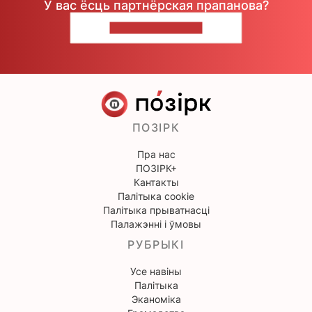
У вас ёсць партнёрская прапанова?
НАПІШЫЦЕ НАМ
ПОЗІРК
Пра нас
ПОЗІРК+
Кантакты
Палітыка cookie
Палітыка прыватнасці
Палажэнні і ўмовы
РУБРЫКІ
Усе навіны
Палітыка
Эканоміка