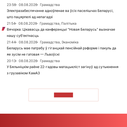
23:56
08.08.2026
Грамадства
Электразабеспячэнне адноўленае ва ўсіх паселішчах Беларусі,
што пацярпелі ад непагадзі
21:54
08.08.2026
Грамадства, Палітыка
Вячорка: Цікавасць да канферэнцыі "Новая Беларусь" вызначае
нашу суб'ектнасць
21:44
08.08.2026
Грамадства, Эканоміка
Беларусь мае патрэбу ў гіганцкай пенсійнай рэформе і пакуль да
яе зусім не гатовая — Львоўскі
20:13
08.08.2026
Грамадства
У Бялыніцкім раёне 22-гадовы матацыкліст загінуў ад сутыкнення
з грузавіком КамАЗ
ЧЫТАЦЬ