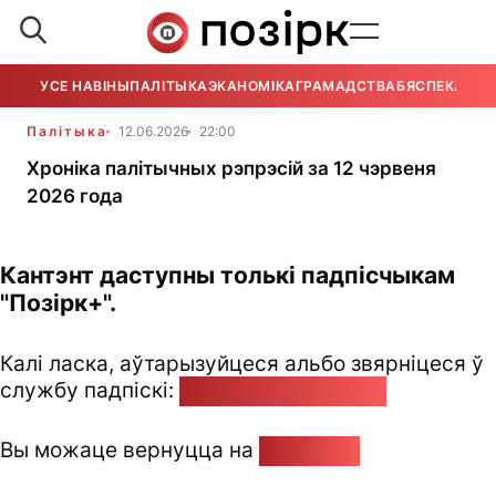
УСЕ НАВІНЫ
ПАЛІТЫКА
ЭКАНОМІКА
ГРАМАДСТВА
БЯСПЕКА
УСЕ
Палітыка
12.06.2026
22:00
Хроніка палітычных рэпрэсій за 12 чэрвеня
2026 года
Кантэнт даступны толькі падпісчыкам
"Позірк+".
Калі ласка, аўтарызуйцеся альбо звярніцеся ў
службу падпіскі:
pozirk@pozirk.online
Вы можаце вернуцца на
Галоўную