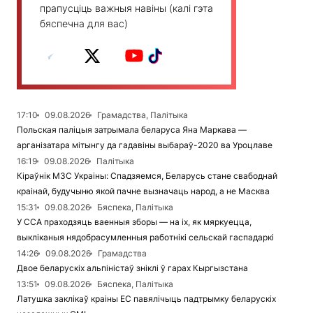
прапусціць важныя навіны (калі гэта
бяспечна для вас)
17:10
09.08.2026
Грамадства, Палітыка
Польская паліцыя затрымала беларуса Яна Маркава —
арганізатара мітынгу да гадавіны выбараў-2020 ва Уроцлаве
16:19
09.08.2026
Палітыка
Кіраўнік МЗС Украіны: Спадзяемся, Беларусь стане свабоднай
краінай, будучыню якой пачне вызначаць народ, а не Масква
15:31
09.08.2026
Бяспека, Палітыка
У ССА праходзяць ваенныя зборы — на іх, як мяркуецца,
выкліканыя нядобрасумленныя работнікі сельскай гаспадаркі
14:26
09.08.2026
Грамадства
Двое беларускіх альпіністаў зніклі ў гарах Кыргызстана
13:51
09.08.2026
Бяспека, Палітыка
Латушка заклікаў краіны ЕС павялічыць падтрымку беларускіх