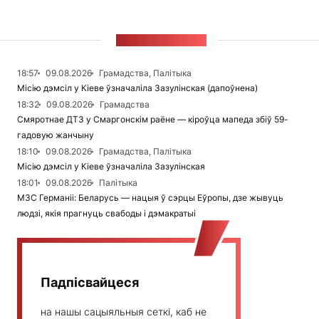
СТУЖКА НАВІН
18:57
09.08.2026
Грамадства, Палітыка
Місію дэмсіл у Кіеве ўзначаліла Зазулінская (дапоўнена)
18:32
09.08.2026
Грамадства
Смяротнае ДТЗ у Смаргонскім раёне — кіроўца мапеда збіў 59-
гадовую жанчыну
18:10
09.08.2026
Грамадства, Палітыка
Місію дэмсіл у Кіеве ўзначаліла Зазулінская
18:01
09.08.2026
Палітыка
МЗС Германіі: Беларусь — нацыя ў сэрцы Еўропы, дзе жывуць
людзі, якія прагнуць свабоды і дэмакратыі
Падпісвайцеся
на нашы сацыяльныя сеткі, каб не