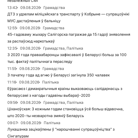
незалежных СМІ
13:42
09.08.2026
Грамадства
ДТЗ з удзелам міліцэйскага транспарту ў Кобрыне — супрацоўнікі
МУС дастаўленыя ў бальніцу
12:55
09.08.2026
Грамадства
45-гадоваму жыхару Салігорска пагражае да 15 гадоў зняволення
за распаўсюд наркотыкаў
12:35
09.08.2026
Грамадства, Палітыка
З 2020 года праваабаронцы зафіксавалі ў Беларусі больш за 100
тыс. фактаў палітычнага пераследу
11:55
09.08.2026
Грамадства
З пачатку года ад агню ў Беларусі загінула 350 чалавек
11:16
09.08.2026
Палітыка
Еўрасаюз і дэмакратычныя краіны выказваюць салідарнасць з
беларусамі з нагоды гадавіны выбараў-2020
09:56
09.08.2026
Грамадства, Палітыка
Ціханоўская: З кожным годам становіцца ўсё больш відавочна,
што 2020-ты незваротна змяніў Беларусь
09:07
09.08.2026
Палітыка
Лукашэнка зацікаўлены ў "нарошчванні супрацоўніцтва" з
Сінгапурам