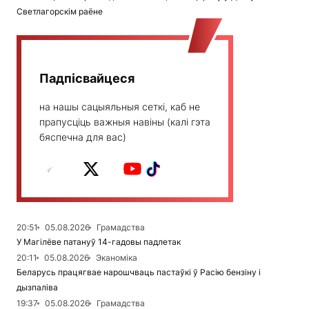
Светлагорскім раёне
Падпісвайцеся
на нашы сацыяльныя сеткі, каб не
прапусціць важныя навіны (калі гэта
бяспечна для вас)
20:51
05.08.2026
Грамадства
У Магілёве патануў 14-гадовы падлетак
20:11
05.08.2026
Эканоміка
Беларусь працягвае нарошчваць пастаўкі ў Расію бензіну і
дызпаліва
19:37
05.08.2026
Грамадства