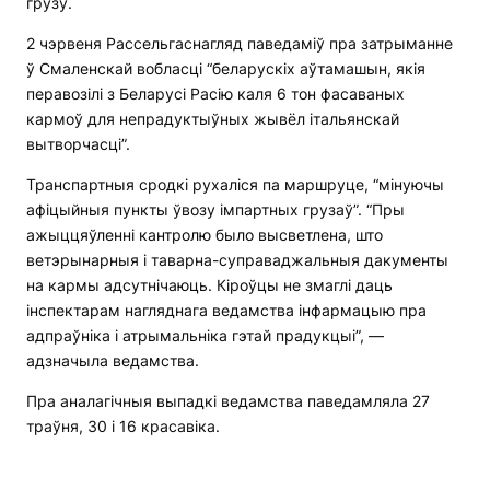
грузу.
2 чэрвеня Рассельгаснагляд паведаміў пра затрыманне
ў Смаленскай вобласці “беларускіх аўтамашын, якія
перавозілі з Беларусі Расію каля 6 тон фасаваных
кармоў для непрадуктыўных жывёл італьянскай
вытворчасці”.
Транспартныя сродкі рухаліся па маршруце, “мінуючы
афіцыйныя пункты ўвозу імпартных грузаў”. “Пры
ажыццяўленні кантролю было высветлена, што
ветэрынарныя і таварна-суправаджальныя дакументы
на кармы адсутнічаюць. Кіроўцы не змаглі даць
інспектарам нагляднага ведамства інфармацыю пра
адпраўніка і атрымальніка гэтай прадукцыі”, —
адзначыла ведамства.
Пра аналагічныя выпадкі ведамства паведамляла 27
траўня, 30 і 16 красавіка.