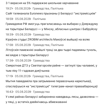
З 1 верасня на 5% падаражэе школьнае харчаванне
19:21
05.08.2026
Грамадства, Палітыка
Сайт тэлеканала Euronews прызнаны ў Беларусі "экстрэмісцкім"
18:59
05.08.2026
Палітыка
Грамадзяне РФ змогуць прагаласаваць на выбарах у Дзярждуму
на тэрыторыі Беларусі — у Мінску, абласных цэнтрах і Бабруйску
18:39
05.08.2026
Грамадства
Кіраўнік студыі ZROBIM architects Макоўскі выйшаў на волю
17:56
05.08.2026
Грамадства, Палітыка
Літоўскія памежнікі знайшлі трэці за два тыдні падземны тунэль,
які вядзе з тэрыторыі Беларусі
17:36
05.08.2026
Грамадства
Смяротнае ДТЗ у Светлагорскім раёне — загінулі тры чалавекі, у
тым ліку 11-гадовая дзяўчынка
17:19
05.08.2026
Грамадства, Палітыка
Мытня паведаміла пра затрыманне перавозчыка наркотыкаў,
спаслаўшыся на “экстрэмісцкі” тэлеграм-канал праваабаронцаў
16:42
05.08.2026
Грамадства
У сямі раёнах Беларусі забаронена наведваць лясы, дазволена —
у пяці, у астатніх дзейнічаюць абмежаванні