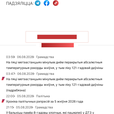
ПАДЗЯЛІЦЦА:
ПАКАЗАЦЬ БОЛЬШ
СТУЖКА НАВІН
03:59
06.08.2026
Грамадства
На пяці метэастанцыях мінулым днём перакрытыя абсалютныя
тэмпературныя рэкорды жніўня, у тым ліку 121-гадовай даўніны
03:47
06.08.2026
Грамадства
На пяці метэастанцыях мінулым днём перакрытыя абсалютныя
тэмпературныя рэкорды жніўня, у тым ліку 121-гадовай даўніны
(падрабязна)
22:00
05.08.2026
Палітыка
Хроніка палітычных рэпрэсій за 5 жніўня 2026 года
21:15
05.08.2026
Грамадства
У бальніцы памёр 8-гадовы хлопчык, які пацярпеў у ДТЗ у