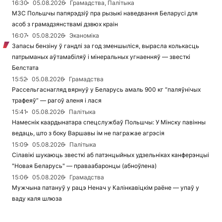
16:30
05.08.2026
Грамадства, Палітыка
МЗС Польшчы папярэдзіў пра рызыкі наведвання Беларусі для
асоб з грамадзянствамі дзвюх краін
16:07
05.08.2026
Эканоміка
Запасы бензіну ў гандлі за год зменшыліся, вырасла колькасць
патрыманых аўтамабіляў і мінеральных угнаенняў — звесткі
Белстата
15:52
05.08.2026
Грамадства
Рассельгаснагляд вярнуў у Беларусь амаль 900 кг “паляўнічых
трафеяў” — рагоў аленя і лася
15:41
05.08.2026
Палітыка
Намеснік каардынатара спецслужбаў Польшчы: У Мінску павінны
ведаць, што з боку Варшавы ім не пагражае агрэсія
15:09
05.08.2026
Палітыка
Сілавікі шукаюць звесткі аб патэнцыйных удзельніках канферэнцыі
"Новая Беларусь" — праваабаронцы (абноўлена)
15:06
05.08.2026
Грамадства
Мужчына патануў у рацэ Ненач у Калінкавіцкім раёне — упаў у
ваду каля шлюза