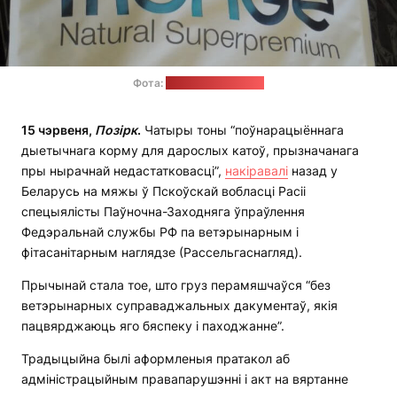
Фота:
Рассельгаснагляд
15 чэрвеня,
Позірк
.
Чатыры тоны “поўнарацыённага
дыетычнага корму для дарослых катоў, прызначанага
пры нырачнай недастатковасці”,
накіравалі
назад у
Беларусь на мяжы ў Пскоўскай вобласці Расіі
спецыялісты Паўночна-Заходняга ўпраўлення
Федэральнай службы РФ па ветэрынарным і
фітасанітарным наглядзе (Рассельгаснагляд).
Прычынай стала тое, што груз перамяшчаўся “без
ветэрынарных суправаджальных дакументаў, якія
пацвярджаюць яго бяспеку і паходжанне”.
Традыцыйна былі аформленыя пратакол аб
адміністрацыйным правапарушэнні і акт на вяртанне