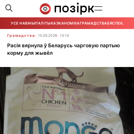
УСЕ НАВІНЫ
ПАЛІТЫКА
ЭКАНОМІКА
ГРАМАДСТВА
БЯСПЕКА
УСЕ
Грамадства
15.06.2026
14:14
Расія вярнула ў Беларусь чарговую партыю
корму для жывёл