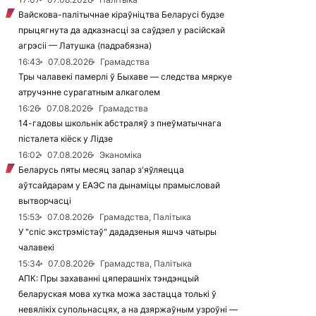
Вайскова-палітычнае кіраўніцтва Беларусі будзе
прыцягнута да адказнасці за саўдзел у расійскай
агрэсіі — Латушка (падрабязна)
16:43
07.08.2026
Грамадства
Тры чалавекі памерлі ў Быхаве — следства мяркуе
атручэнне сурагатным алкаголем
16:26
07.08.2026
Грамадства
14-гадовы школьнік абстраляў з пнеўматычнага
пісталета кіёск у Лідзе
16:02
07.08.2026
Эканоміка
Беларусь пяты месяц запар з'яўляецца
аўтсайдарам у ЕАЭС па дынаміцы прамысловай
вытворчасці
15:53
07.08.2026
Грамадства, Палітыка
У "спіс экстрэмістаў" дададзеныя яшчэ чатыры
чалавекі
15:34
07.08.2026
Грамадства, Палітыка
АПК: Пры захаванні цяперашніх тэндэнцый
беларуская мова хутка можа застацца толькі ў
невялікіх супольнасцях, а на дзяржаўным узроўні —