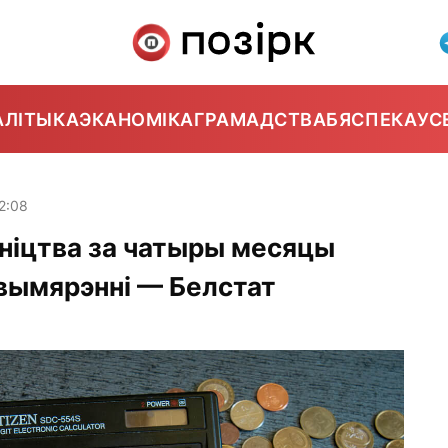
АЛІТЫКА
ЭКАНОМІКА
ГРАМАДСТВА
БЯСПЕКА
УС
2:08
ніцтва за чатыры месяцы
 вымярэнні — Белстат