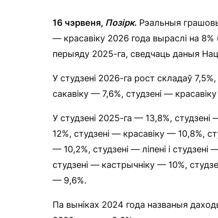
16 чэрвеня,
Позірк
.
Рэальныя грашовыя
— красавіку 2026 года выраслі на 8% 
перыяду 2025-га, сведчаць даныя Нац
У студзені 2026-га рост складаў 7,5%
сакавіку — 7,6%, студзені — красавік
У студзені 2025-га — 13,8%, студзені
12%, студзені — красавіку — 10,8%, ст
— 10,2%, студзені — ліпені і студзені 
студзені — кастрычніку — 10%, студзе
— 9,6%.
Па выніках 2024 года названыя даходы