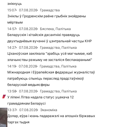
знікнуць
15:07
07.08.2026
Грамадства
Зніклы ў Гродзенскім раёне грыбнік знойдзены
мёртвым
14:57
07.08.2026
Бяспека, Палітыка
Беларускія і кітайскія дэсантнікі правядуць
двухтыднёвыя вучэнні ў цэнтральнай частцы КНР
14:27
07.08.2026
Грамадства, Палітыка
Ціханоўская заклікала "зрабіць усё магчымае, каб
злачынствы рэжыму не засталіся беспакаранымі"
14:19
07.08.2026
Грамадства, Палітыка
Міжнародная і Еўрапейская федэрацыі журналістаў
патрабуюць спыніць пераслед прадстаўнікоў
беларускай медыясферы
13:58
07.08.2026
Грамадства, Палітыка
У ліпені Літва надала статус уцекача 12
грамадзянам Беларусі
13:37
07.08.2026
Эканоміка
Долар, еўра і юань падаражэлі на апошніх біржавых
таргах тыдня