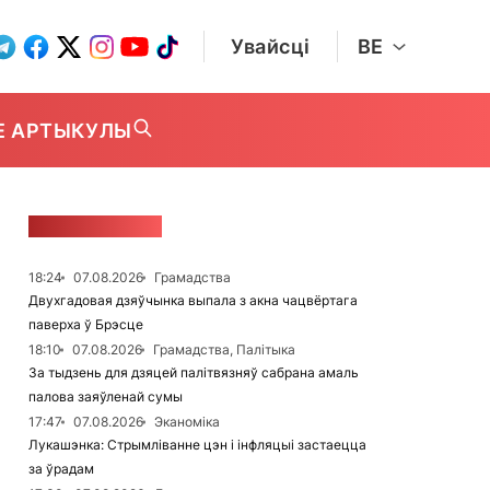
Увайсці
BE
Е АРТЫКУЛЫ
СТУЖКА НАВІН
18:24
07.08.2026
Грамадства
Двухгадовая дзяўчынка выпала з акна чацвёртага
паверха ў Брэсце
18:10
07.08.2026
Грамадства, Палітыка
За тыдзень для дзяцей палітвязняў сабрана амаль
палова заяўленай сумы
17:47
07.08.2026
Эканоміка
Лукашэнка: Стрымліванне цэн і інфляцыі застаецца
за ўрадам