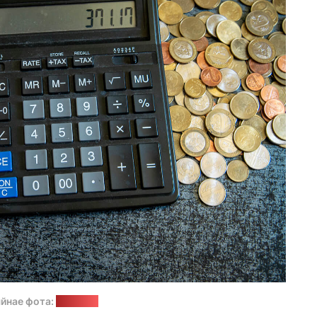
йнае фота:
"Позірк"