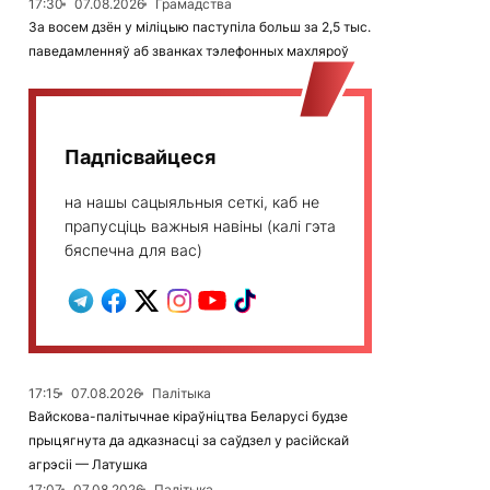
17:30
07.08.2026
Грамадства
За восем дзён у міліцыю паступіла больш за 2,5 тыс.
паведамленняў аб званках тэлефонных махляроў
Падпісвайцеся
на нашы сацыяльныя сеткі, каб не
прапусціць важныя навіны (калі гэта
бяспечна для вас)
17:15
07.08.2026
Палітыка
Вайскова-палітычнае кіраўніцтва Беларусі будзе
прыцягнута да адказнасці за саўдзел у расійскай
агрэсіі — Латушка
17:07
07.08.2026
Палітыка