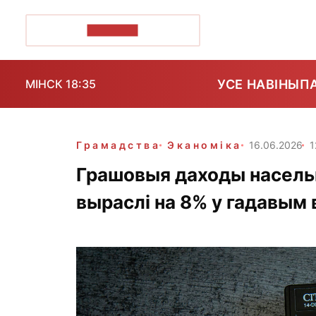
ПОЗІРК+
УСЕ НАВІНЫ
П
МІНСК 18:35
Грамадства
Эканоміка
16.06.2026
1
Грашовыя даходы насель
выраслі на 8% у гадавым