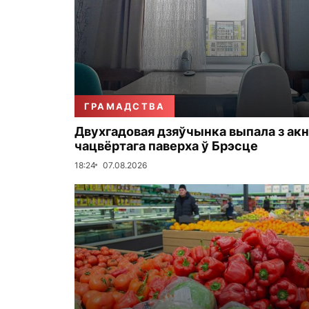
ГРАМАДСТВА
Двухгадовая дзяўчынка выпала з акн
чацвёртага паверха ў Брэсце
18:24
07.08.2026