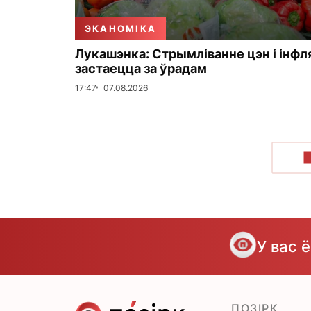
ЭКАНОМІКА
Лукашэнка: Стрымліванне цэн і інфл
застаецца за ўрадам
17:47
07.08.2026
У вас 
ПОЗІРК