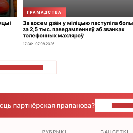
ГРАМАДСТВА
яцыі
За восем дзён у міліцыю паступіла бол
за 2,5 тыс. паведамленняў аб званках
тэлефонных махляроў
17:30
07.08.2026
ПАКАЗАЦЬ БОЛЬШ
ёсць партнёрская прапанова?
НАПІШЫ
РУБРЫКІ
САЦСЕТКІ