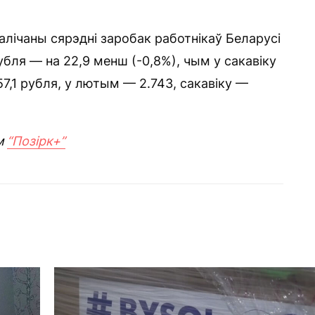
алічаны сярэдні заробак работнікаў Беларусі
убля — на 22,9 менш (-0,8%), чым у сакавіку
757,1 рубля, у лютым — 2.743, сакавіку —
м
“Позірк+”