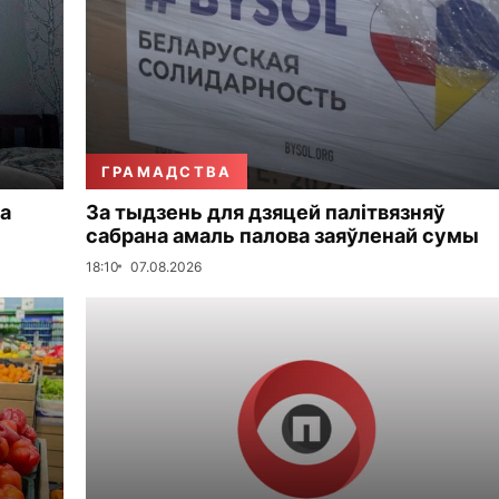
ГРАМАДСТВА
а
За тыдзень для дзяцей палітвязняў
сабрана амаль палова заяўленай сумы
18:10
07.08.2026