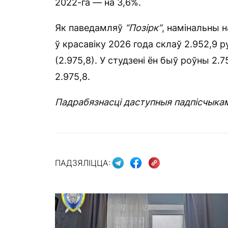
2022-га — на 3,6%.
Як паведамляў
“Позірк”
, намінальны н
ў красавіку 2026 года склаў 2.952,9 р
(2.975,8). У студзені ён быў роўны 2.
2.975,8.
Падрабязнасці даступныя падпісчыка
ПАДЗЯЛІЦЦА: