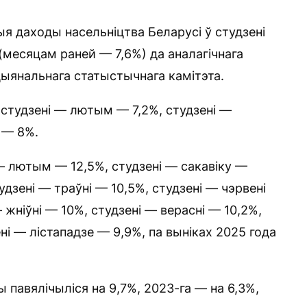
 даходы насельніцтва Беларусі ў студзені
(месяцам раней — 7,6%) да аналагічнага
ыянальнага статыстычнага камітэта.
, студзені — лютым — 7,2%, студзені —
у — 8%.
 — лютым — 12,5%, студзені — сакавіку —
удзені — траўні — 10,5%, студзені — чэрвені
— жніўні — 10%, студзені — верасні — 10,2%,
ні — лістападзе — 9,9%, па выніках 2025 года
 павялічыліся на 9,7%, 2023-га — на 6,3%,