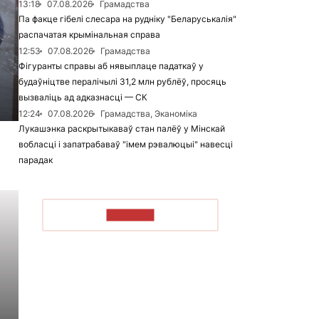
13:18
07.08.2026
Грамадства
Па факце гібелі слесара на рудніку "Беларуськалія"
распачатая крымінальная справа
12:53
07.08.2026
Грамадства
Фігуранты справы аб нявыплаце падаткаў у
будаўніцтве пералічылі 31,2 млн рублёў, просяць
вызваліць ад адказнасці — СК
12:24
07.08.2026
Грамадства, Эканоміка
Лукашэнка раскрытыкаваў стан палёў у Мінскай
вобласці і запатрабаваў "імем рэвалюцыі" навесці
парадак
ЧЫТАЦЬ