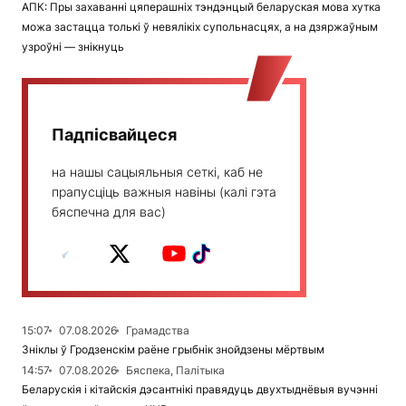
АПК: Пры захаванні цяперашніх тэндэнцый беларуская мова хутка
можа застацца толькі ў невялікіх супольнасцях, а на дзяржаўным
узроўні — знікнуць
Падпісвайцеся
на нашы сацыяльныя сеткі, каб не
прапусціць важныя навіны (калі гэта
бяспечна для вас)
15:07
07.08.2026
Грамадства
Зніклы ў Гродзенскім раёне грыбнік знойдзены мёртвым
14:57
07.08.2026
Бяспека, Палітыка
Беларускія і кітайскія дэсантнікі правядуць двухтыднёвыя вучэнні