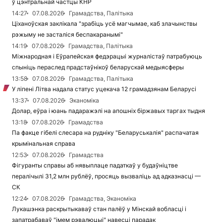
ў цэнтральнай частцы КНР
14:27
07.08.2026
Грамадства, Палітыка
Ціханоўская заклікала "зрабіць усё магчымае, каб злачынствы
рэжыму не засталіся беспакаранымі"
14:19
07.08.2026
Грамадства, Палітыка
Міжнародная і Еўрапейская федэрацыі журналістаў патрабуюць
спыніць пераслед прадстаўнікоў беларускай медыясферы
13:58
07.08.2026
Грамадства, Палітыка
У ліпені Літва надала статус уцекача 12 грамадзянам Беларусі
13:37
07.08.2026
Эканоміка
Долар, еўра і юань падаражэлі на апошніх біржавых таргах тыдня
13:18
07.08.2026
Грамадства
Па факце гібелі слесара на рудніку "Беларуськалія" распачатая
крымінальная справа
12:53
07.08.2026
Грамадства
Фігуранты справы аб нявыплаце падаткаў у будаўніцтве
пералічылі 31,2 млн рублёў, просяць вызваліць ад адказнасці —
СК
12:24
07.08.2026
Грамадства, Эканоміка
Лукашэнка раскрытыкаваў стан палёў у Мінскай вобласці і
запатрабаваў "імем рэвалюцыі" навесці парадак