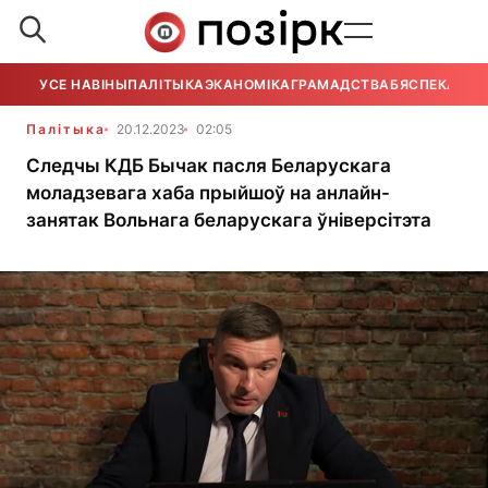
УСЕ НАВІНЫ
ПАЛІТЫКА
ЭКАНОМІКА
ГРАМАДСТВА
БЯСПЕКА
УСЕ
Палітыка
20.12.2023
02:05
Следчы КДБ Бычак пасля Беларускага
моладзевага хаба прыйшоў на анлайн-
занятак Вольнага беларускага ўніверсітэта