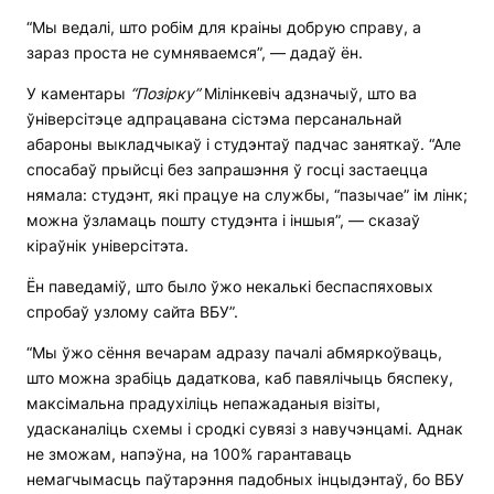
“Мы ведалі, што робім для краіны добрую справу, а
зараз проста не сумняваемся”, — дадаў ён.
У каментары
“Позірку”
Мілінкевіч адзначыў, што ва
ўніверсітэце адпрацавана сістэма персанальнай
абароны выкладчыкаў і студэнтаў падчас заняткаў. “Але
спосабаў прыйсці без запрашэння ў госці застаецца
нямала: студэнт, які працуе на службы, “пазычае” ім лінк;
можна ўзламаць пошту студэнта і іншыя”, — сказаў
кіраўнік універсітэта.
Ён паведаміў, што было ўжо некалькі беспаспяховых
спробаў узлому сайта ВБУ”.
“Мы ўжо сёння вечарам адразу пачалі абмяркоўваць,
што можна зрабіць дадаткова, каб павялічыць бяспеку,
максімальна прадухіліць непажаданыя візіты,
удасканаліць схемы і сродкі сувязі з навучэнцамі. Аднак
не зможам, напэўна, на 100% гарантаваць
немагчымасць паўтарэння падобных інцыдэнтаў, бо ВБУ