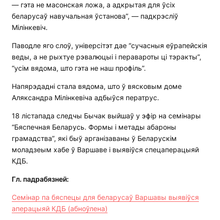
— гэта не масонская ложа, а адкрытая для ўсіх
беларусаў навучальная ўстанова”, — падкрэсліў
Мілінкевіч.
Паводле яго слоў, універсітэт дае “сучасныя еўрапейскія
веды, а не рыхтуе рэвалюцыі і перавароты ці тэракты”,
“усім вядома, што гэта не наш профіль”.
Напярэдадні стала вядома, што ў вясковым доме
Аляксандра Мілінкевіча адбыўся ператрус.
18 лістапада следчы Бычак выйшаў у эфір на семінары
“Бяспечная Беларусь. Формы і метады абароны
грамадства”, які быў арганізаваны ў Беларускім
моладзеым хабе ў Варшаве і выявіўся спецаперацыяй
КДБ.
Гл. падрабязней:
Семінар па бяспецы для беларусаў Варшавы выявіўся
аперацыяй КДБ (абноўлена)