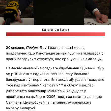
Канстанцін Бычак
Скрыншот відэасюжэту тэлеканала АНТ пра спецаперацыю КДБ
20 снежня,
Позірк
.
Другі раз за апошні месяц
прадстаўнік КДБ Канстанцін Бычак публічна ўмяшаўся ў
працу беларускіх структур, што працуюць на эміграцыі.
Намеснік начальніка следчага ўпраўлення КДБ выйшаў у
эфір 19 снежня падчас анлайн-занятку Вольнага
беларускага ўніверсітэта. Ён паведаміў удзельнікам, што
“ўсё пад кантролем”, напісаў у “Фэйсбуку” канцлер
універсітэта Аляксандр Мілінкевіч, кандыдат у
прэзідэнты на выбарах 2006 года, пазаштатны дарадца
Святланы Ціханоўскай па пытаннях еўрапейскага
выбару Беларусі.