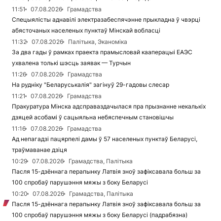
11:51
07.08.2026
Грамадства
Спецыялісты аднавілі электразабеспячэнне прыкладна ў чвэрці
абясточаных населеных пунктаў Мінскай вобласці
11:32
07.08.2026
Палітыка, Эканоміка
За два гады ў рамках праекта прамысловай кааперацыі ЕАЭС
ухвалена толькі шэсць заявак — Турчын
11:26
07.08.2026
Грамадства
На рудніку "Беларуськалія" загінуў 29-гадовы слесар
11:21
07.08.2026
Грамадства
Пракуратура Мінска адсправаздачылася пра прызнанне некалькіх
дзяцей асобамі ў сацыяльна небяспечным становішчы
11:16
07.08.2026
Грамадства
Ад непагадзі пацярпелі дамы ў 57 населеных пунктаў Беларусі,
траўмаванае дзіця
10:29
07.08.2026
Грамадства, Палітыка
Пасля 15-дзённага перапынку Латвія зноў зафіксавала больш за
100 спробаў парушэння мяжы з боку Беларусі
10:20
07.08.2026
Грамадства, Палітыка
Пасля 15-дзённага перапынку Латвія зноў зафіксавала больш за
100 спробаў парушэння мяжы з боку Беларусі (падрабязна)