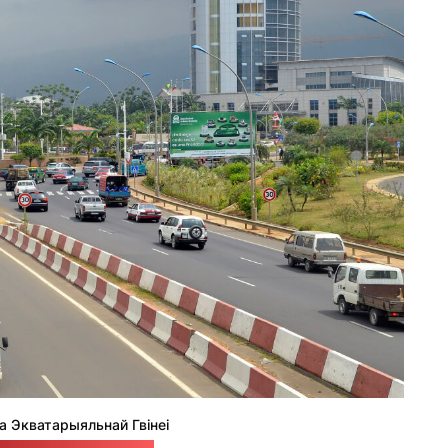
а Экватарыяльнай Гвінеі