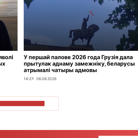
яволі
У першай палове 2026 года Грузія дала
ых
прытулак аднаму замежніку, беларусы
атрымалі чатыры адмовы
14:27
06.08.2026
ПАКАЗАЦЬ БОЛЬШ