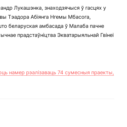
сандр Лукашэнка, знаходзячыся ў гасцях у
вы Тэадора Абіянга Нгемы Мбасога,
 што беларуская амбасада ў Малаба пачне
тычнае прадстаўніцтва Экватарыяльнай Гвінеі
юць намер рэалізаваць 74 сумесныя праекты,