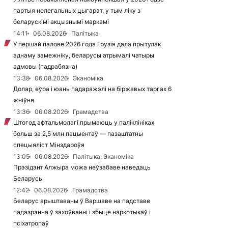
партыя нелегальных цыгарэт, у тым ліку з
беларускімі акцызнымі маркамі
14:11
06.08.2026
Палітыка
У першай палове 2026 года Грузія дала прытулак
аднаму замежніку, беларусы атрымалі чатыры
адмовы (падрабязна)
13:38
06.08.2026
Эканоміка
Долар, еўра і юань падаражэлі на біржавых таргах 6
жніўня
13:36
06.08.2026
Грамадства
Штогод афтальмолагі прымаюць у паліклініках
больш за 2,5 млн пацыентаў — пазаштатны
спецыяліст Мінздароўя
13:05
06.08.2026
Палітыка, Эканоміка
Прэзідэнт Алжыра можа неўзабаве наведаць
Беларусь
12:42
06.08.2026
Грамадства
Беларус арыштаваны ў Варшаве на падставе
падазрэння ў захоўванні і збыце наркотыкаў і
псіхатропаў