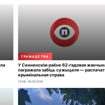
ГРАМАДСТВА
ала
У Сенненскім раёне 62-гадовая жанчын
пагражала забіць сужыцеля — распачат
крымінальная справа
15:08
06.08.2026