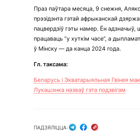
Праз паўтара месяца, 9 снежня, Аляк
прэзідэнта гэтай афрыканскай дзяржа
пацвердзіў гэты намер. Ён адзначыў,
працаваць “у хуткім часе”, а дыплама
ў Мінску — да канца 2024 года.
Гл. таксама:
Беларусь і Экватарыяльная Гвінея ма
Лукашэнка назваў гэта подзвігам
ПАДЗЯЛІЦЦА: