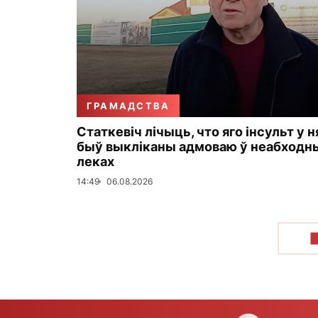
ГРАМАДСТВА
Статкевіч лічыць, что яго інсульт у н
быў выкліканы адмоваю ў неабходн
леках
14:49
06.08.2026