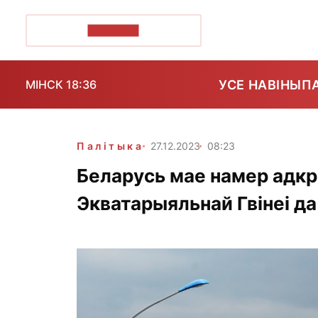
ПОЗІРК+
УСЕ НАВІНЫ
П
МІНСК 18:36
Палітыка
27.12.2023
08:23
Беларусь мае намер адк
Экватарыяльнай Гвінеі да