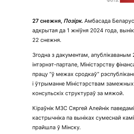
Фота:
wikime
27 снежня,
Позірк
.
Амбасада Беларусі
адкрытая да 1 жніўня 2024 года, выні
22 снежня.
Згодна з дакументам, апублікаваным
інтэрнэт-партале, Міністэрству фінанс
працу “ў межах сродкаў” рэспублікан
і ўтрыманне Міністэрствам замежных
консульскіх структураў за мяжой.
Кіраўнік МЗС Сяргей Алейнік паведам
кастрычніка па выніках сумеснай каміс
прайшла ў Мінску.