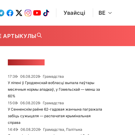
Увайсці
BE
Е АРТЫКУЛЫ
СТУЖКА НАВІН
17:36
06.08.2026
Грамадства
У ліпені ў Гродзенскай вобласці выпала паўтары
месячныя нормы ападкаў, у Гомельскай — менш за
60%
15:08
06.08.2026
Грамадства
У Сенненскім раёне 62-гадовая жанчына пагражала
забіць сужыцеля — распачатая крымінальная
справа
14:49
06.08.2026
Грамадства, Палітыка