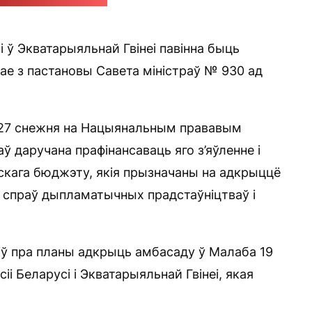
dia.org / Happiraphael
 ў Экватарыяльнай Гвінеі павінна быць
кае з пастановы Савета міністраў № 930 ад
 27 снежня на Нацыянальным прававым
аў даручана прафінансаваць яго з’яўленне і
скага бюджэту, якія прызначаны на адкрыццё
 спраў дыпламатычных прадстаўніцтваў і
іў пра планы адкрыць амбасаду ў Малаба 19
іі Беларусі і Экватарыяльнай Гвінеі, якая