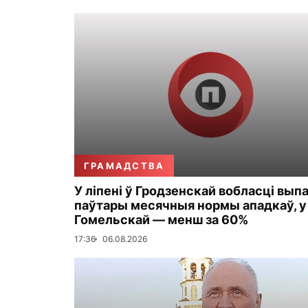
ГРАМАДСТВА
У ліпені ў Гродзенскай вобласці вып
паўтары месячныя нормы ападкаў, у
Гомельскай — менш за 60%
17:36
06.08.2026