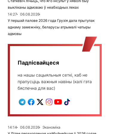
Статкевіч лічыць, что яго інсульт у няволі быў
выкліканы адмоваю ў неабходных леках
14:27
06.08.2026
У першай палове 2026 года Грузія дала прытулак
аднаму замежніку, беларусы атрымалі чатыры
адмовы
Падпісвайцеся
на нашы сацыяльныя сеткі, каб не
прапусціць важныя навіны (калі гэта
бяспечна для вас)
14:14
06.08.2026
Эканоміка
У Літве перахопленая найбуйнейшая ў 2026 годзе