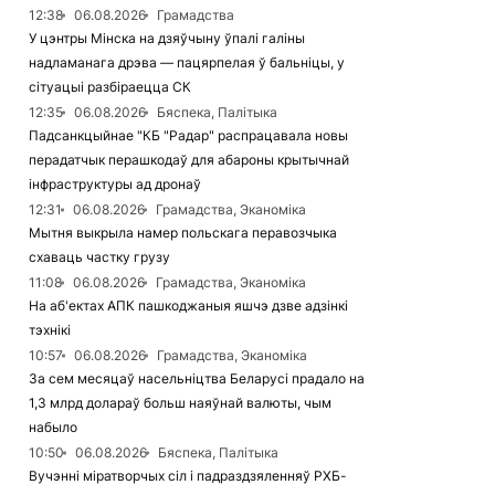
12:38
06.08.2026
Грамадства
У цэнтры Мінска на дзяўчыну ўпалі галіны
надламанага дрэва — пацярпелая ў бальніцы, у
сітуацыі разбіраецца СК
12:35
06.08.2026
Бяспека, Палітыка
Падсанкцыйнае "КБ "Радар" распрацавала новы
перадатчык перашкодаў для абароны крытычнай
інфраструктуры ад дронаў
12:31
06.08.2026
Грамадства, Эканоміка
Мытня выкрыла намер польскага перавозчыка
схаваць частку грузу
11:08
06.08.2026
Грамадства, Эканоміка
На аб'ектах АПК пашкоджаныя яшчэ дзве адзінкі
тэхнікі
10:57
06.08.2026
Грамадства, Эканоміка
За сем месяцаў насельніцтва Беларусі прадало на
1,3 млрд долараў больш наяўнай валюты, чым
набыло
10:50
06.08.2026
Бяспека, Палітыка
Вучэнні міратворчых сіл і падраздзяленняў РХБ-