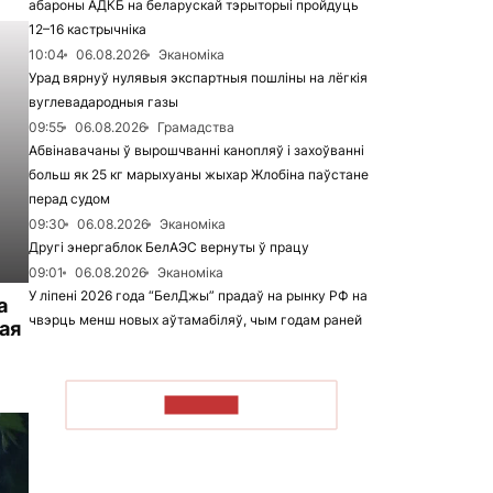
абароны АДКБ на беларускай тэрыторыі пройдуць
12–16 кастрычніка
10:04
06.08.2026
Эканоміка
Урад вярнуў нулявыя экспартныя пошліны на лёгкія
вуглевадародныя газы
09:55
06.08.2026
Грамадства
Абвінавачаны ў вырошчванні канопляў і захоўванні
больш як 25 кг марыхуаны жыхар Жлобіна паўстане
перад судом
09:30
06.08.2026
Эканоміка
Другі энергаблок БелАЭС вернуты ў працу
09:01
06.08.2026
Эканоміка
У ліпені 2026 года “БелДжы” прадаў на рынку РФ на
а
чвэрць менш новых аўтамабіляў, чым годам раней
ая
ЧЫТАЦЬ