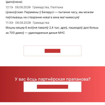
(дапоўнена)
12:13
08.08.2026
Грамадства, Палітыка
Ціханоўская: Перамены ў Беларусі — пытанне часу, мы можам
паўплываць на стварэнне новага акна магчымасцяў
11:30
08.08.2026
Грамадства
Моцны вецер 6 жніўня паваліў 2,4 тыс. дрэў, пашкодзіў дахі больш
за 700 дамоў — удакладненыя даныя МНС
ЧЫТАЦЬ
У вас ёсць партнёрская прапанова?
НАПІШЫЦЕ НАМ