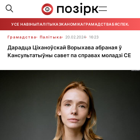
УСЕ НАВІНЫ
ПАЛІТЫКА
ЭКАНОМІКА
ГРАМАДСТВА
БЯСПЕКА
УСЕ
Грамадства
Палітыка
20.02.2024
16:23
Дарадца Ціханоўскай Ворыхава абраная ў
Кансультатыўны савет па справах моладзі СЕ