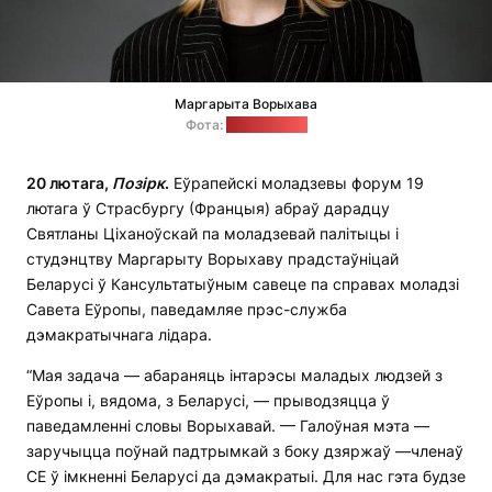
Маргарыта Ворыхава
Фота:
svaboda.org
20 лютага,
Позірк
.
Еўрапейскі моладзевы форум 19
лютага ў Страсбургу (Францыя) абраў дарадцу
Святланы Ціханоўскай па моладзевай палітыцы і
студэнцтву Маргарыту Ворыхаву прадстаўніцай
Беларусі ў Кансультатыўным савеце па справах моладзі
Савета Еўропы, паведамляе прэс-служба
дэмакратычнага лідара.
“Мая задача — абараняць інтарэсы маладых людзей з
Еўропы і, вядома, з Беларусі, — прыводзяцца ў
паведамленні словы Ворыхавай. — Галоўная мэта —
заручыцца поўнай падтрымкай з боку дзяржаў —членаў
СЕ ў імкненні Беларусі да дэмакратыі. Для нас гэта будзе