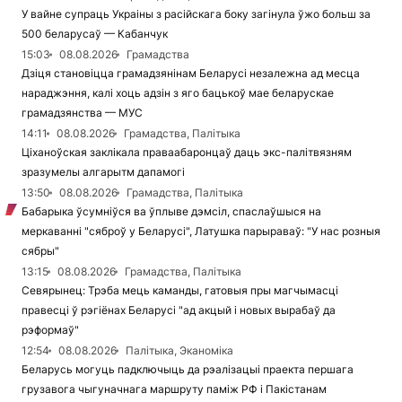
У вайне супраць Украіны з расійскага боку загінула ўжо больш за
500 беларусаў — Кабанчук
15:03
08.08.2026
Грамадства
Дзіця становіцца грамадзянінам Беларусі незалежна ад месца
нараджэння, калі хоць адзін з яго бацькоў мае беларускае
грамадзянства — МУС
14:11
08.08.2026
Грамадства, Палітыка
Ціханоўская заклікала праваабаронцаў даць экс-палітвязням
зразумелы алгарытм дапамогі
13:50
08.08.2026
Грамадства, Палітыка
Бабарыка ўсумніўся ва ўплыве дэмсіл, спаслаўшыся на
меркаванні "сяброў у Беларусі", Латушка парыраваў: "У нас розныя
сябры"
13:15
08.08.2026
Грамадства, Палітыка
Севярынец: Трэба мець каманды, гатовыя пры магчымасці
правесці ў рэгіёнах Беларусі "ад акцый і новых вырабаў да
рэформаў"
12:54
08.08.2026
Палітыка, Эканоміка
Беларусь могуць падключыць да рэалізацыі праекта першага
грузавога чыгуначнага маршруту паміж РФ і Пакістанам