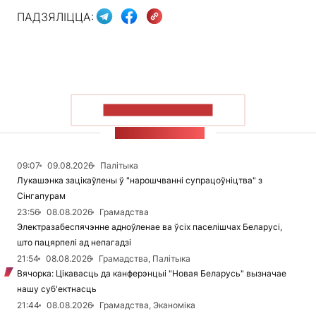
ПАДЗЯЛІЦЦА:
ПАКАЗАЦЬ БОЛЬШ
СТУЖКА НАВІН
09:07
09.08.2026
Палітыка
Лукашэнка зацікаўлены ў "нарошчванні супрацоўніцтва" з
Сінгапурам
23:56
08.08.2026
Грамадства
Электразабеспячэнне адноўленае ва ўсіх паселішчах Беларусі,
што пацярпелі ад непагадзі
21:54
08.08.2026
Грамадства, Палітыка
Вячорка: Цікавасць да канферэнцыі "Новая Беларусь" вызначае
нашу суб'ектнасць
21:44
08.08.2026
Грамадства, Эканоміка