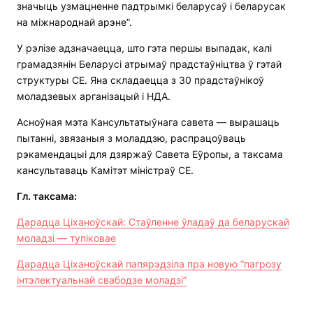
значыць узмацненне падтрымкі беларусаў і беларусак
на міжнароднай арэне”.
У рэлізе адзначаецца, што гэта першы выпадак, калі
грамадзянін Беларусі атрымаў прадстаўніцтва ў гэтай
структуры СЕ. Яна складаецца з 30 прадстаўнікоў
моладзевых арганізацый і НДА.
Асноўная мэта Кансультатыўнага савета — вырашаць
пытанні, звязаныя з моладдзю, распрацоўваць
рэкамендацыі для дзяржаў Савета Еўропы, а таксама
кансультаваць Камітэт міністраў СЕ.
Гл.
таксама:
Дарадца Ціханоўскай: Стаўленне ўладаў да беларускай
моладзі — тупіковае
Дарадца Ціханоўскай папярэдзіла пра новую “пагрозу
інтэлектуальнай свабодзе моладзі”