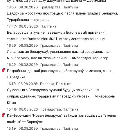
сутыкнецца ў выпадку далучэння да вайны — Дземчанка
18:56
08.08.2026
Грамадства, Палітыка
Дзядок за жорсткую люстрацыю пасля змены ўлады ў Беларусі,
Турарбекава — супраць
17:47
08.08.2026
Палітыка
Беларусь дагэтуль не паведаміла Euronews аб прызнанні
тэлеканала "экстрэмісцкім" і не аргументавала рашэнне
16:56
08.08.2026
Грамадства, Палітыка
Легалізацыя беларусаў, ушанаванне памяці зразумелыя для
мірнага часу, але ва Украіне вайна — амбасадар Чарнагор
16:27
08.08.2026
Грамадства, Палітыка
Патрэбныя ідэі, каб разварушыць беларусаў замежжа, лічыць
Лябедзька
16:18
08.08.2026
Бяспека, Палітыка
Сумесныя з Беларуссю вучэнні будуць прысвечаныя
супрацьдзеянню тэрарызму ў гарадскіх ўмовах — Мінабароны
Кітая
15:46
08.08.2026
Грамадства, Палітыка
Канферэнцыя "Новая Беларусь" заўжды прыводзіць да "змены
палітык" — Баркоўскі
15:13
08.08.2026
Грамадства, Палітыка