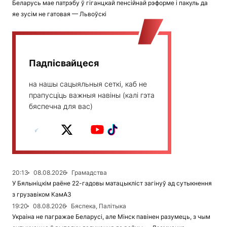
Беларусь мае патрэбу ў гіганцкай пенсійнай рэформе і пакуль да
яе зусім не гатовая — Львоўскі
Падпісвайцеся
на нашы сацыяльныя сеткі, каб не
прапусціць важныя навіны (калі гэта
бяспечна для вас)
20:13
08.08.2026
Грамадства
У Бялыніцкім раёне 22-гадовы матацыкліст загінуў ад сутыкнення
з грузавіком КамАЗ
19:20
08.08.2026
Бяспека, Палітыка
Украіна не пагражае Беларусі, але Мінск павінен разумець, з чым