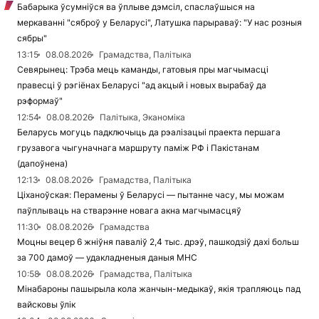
Бабарыка ўсумніўся ва ўплыве дэмсіл, спаслаўшыся на
меркаванні "сяброў у Беларусі", Латушка парыраваў: "У нас розныя
сябры"
13:15
08.08.2026
Грамадства, Палітыка
Севярынец: Трэба мець каманды, гатовыя пры магчымасці
правесці ў рэгіёнах Беларусі "ад акцый і новых вырабаў да
рэформаў"
12:54
08.08.2026
Палітыка, Эканоміка
Беларусь могуць падключыць да рэалізацыі праекта першага
грузавога чыгуначнага маршруту паміж РФ і Пакістанам
(дапоўнена)
12:13
08.08.2026
Грамадства, Палітыка
Ціханоўская: Перамены ў Беларусі — пытанне часу, мы можам
паўплываць на стварэнне новага акна магчымасцяў
11:30
08.08.2026
Грамадства
Моцны вецер 6 жніўня паваліў 2,4 тыс. дрэў, пашкодзіў дахі больш
за 700 дамоў — удакладненыя даныя МНС
10:58
08.08.2026
Грамадства, Палітыка
Мінабароны пашырыла кола жанчын-медыкаў, якія трапляюць пад
вайсковы ўлік