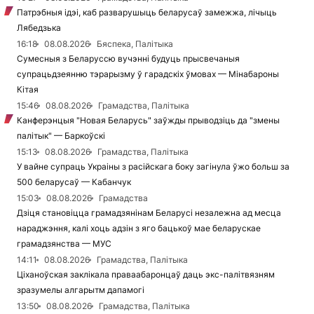
Патрэбныя ідэі, каб разварушыць беларусаў замежжа, лічыць
Лябедзька
16:18
08.08.2026
Бяспека, Палітыка
Сумесныя з Беларуссю вучэнні будуць прысвечаныя
супрацьдзеянню тэрарызму ў гарадскіх ўмовах — Мінабароны
Кітая
15:46
08.08.2026
Грамадства, Палітыка
Канферэнцыя "Новая Беларусь" заўжды прыводзіць да "змены
палітык" — Баркоўскі
15:13
08.08.2026
Грамадства, Палітыка
У вайне супраць Украіны з расійскага боку загінула ўжо больш за
500 беларусаў — Кабанчук
15:03
08.08.2026
Грамадства
Дзіця становіцца грамадзянінам Беларусі незалежна ад месца
нараджэння, калі хоць адзін з яго бацькоў мае беларускае
грамадзянства — МУС
14:11
08.08.2026
Грамадства, Палітыка
Ціханоўская заклікала праваабаронцаў даць экс-палітвязням
зразумелы алгарытм дапамогі
13:50
08.08.2026
Грамадства, Палітыка