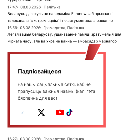
17:47
08.08.2026
Палітыка
Беларусь дагэтуль не паведаміла Euronews аб прызнанні
тэлеканала "экстрэмісцкім" і не аргументавала рашэнне
16:56
08.08.2026
Грамадства, Палітыка
Легалізацыя беларусаў, ушанаванне памяці зразумелыя для
мірнага часу, але ва Украіне вайна — амбасадар Чарнагор
Падпісвайцеся
на нашы сацыяльныя сеткі, каб не
прапусціць важныя навіны (калі гэта
бяспечна для вас)
16:27
08.08.2026
Грамадства, Палітыка