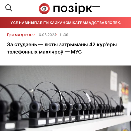
УСЕ НАВІНЫ
ПАЛІТЫКА
ЭКАНОМІКА
ГРАМАДСТВА
БЯСПЕКА
УСЕ
Грамадства
10.03.2024
11:39
За студзень — люты затрыманы 42 кур’еры
тэлефонных махляроў — МУС