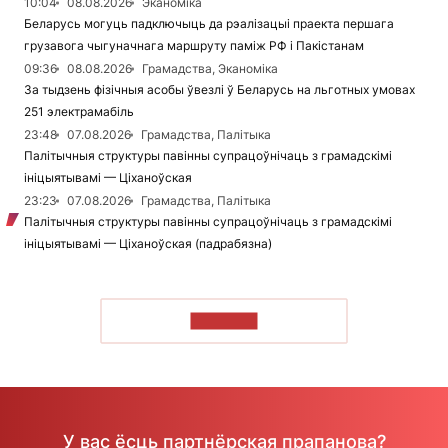
10:04
08.08.2026
Эканоміка
Беларусь могуць падключыць да рэалізацыі праекта першага
грузавога чыгуначнага маршруту паміж РФ і Пакістанам
09:36
08.08.2026
Грамадства, Эканоміка
За тыдзень фізічныя асобы ўвезлі ў Беларусь на льготных умовах
251 электрамабіль
23:48
07.08.2026
Грамадства, Палітыка
Палітычныя структуры павінны супрацоўнічаць з грамадскімі
ініцыятывамі — Ціханоўская
23:23
07.08.2026
Грамадства, Палітыка
Палітычныя структуры павінны супрацоўнічаць з грамадскімі
ініцыятывамі — Ціханоўская (падрабязна)
ЧЫТАЦЬ
У вас ёсць партнёрская прапанова?