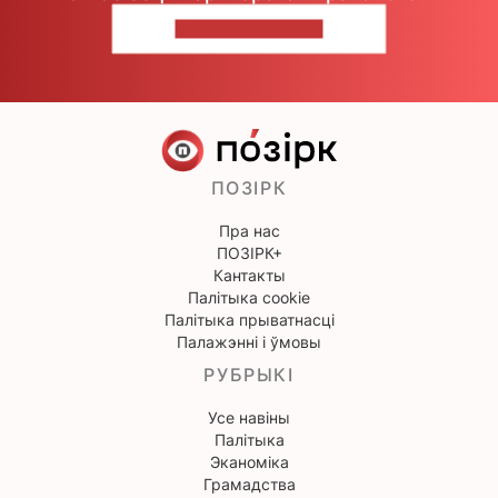
НАПІШЫЦЕ НАМ
ПОЗІРК
Пра нас
ПОЗІРК+
Кантакты
Палітыка cookie
Палітыка прыватнасці
Палажэнні і ўмовы
РУБРЫКІ
Усе навіны
Палітыка
Эканоміка
Грамадства