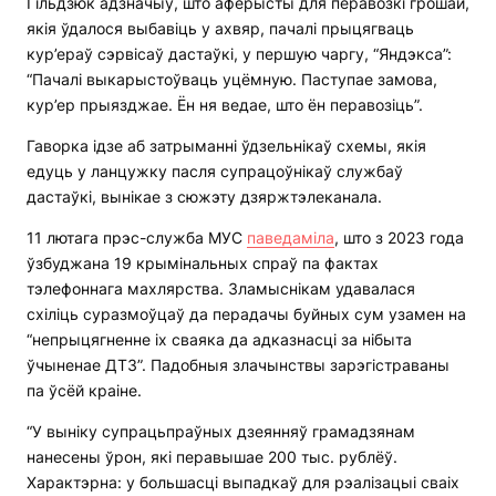
Гільдзюк адзначыў, што аферысты для перавозкі грошай,
якія ўдалося выбавіць у ахвяр, пачалі прыцягваць
кур’ераў сэрвісаў дастаўкі, у першую чаргу, “Яндэкса”:
“Пачалі выкарыстоўваць уцёмную. Паступае замова,
кур’ер прыязджае. Ён ня ведае, што ён перавозіць”.
Гаворка ідзе аб затрыманні ўдзельнікаў схемы, якія
едуць у ланцужку пасля супрацоўнікаў службаў
дастаўкі, вынікае з сюжэту дзяржтэлеканала.
11 лютага прэс-служба МУС
паведаміла
, што з 2023 года
ўзбуджана 19 крымінальных спраў па фактах
тэлефоннага махлярства. Зламыснікам удавалася
схіліць суразмоўцаў да перадачы буйных сум узамен на
“непрыцягненне іх сваяка да адказнасці за нібыта
ўчыненае ДТЗ”. Падобныя злачынствы зарэгістраваны
па ўсёй краіне.
“У выніку супрацьпраўных дзеянняў грамадзянам
нанесены ўрон, які перавышае 200 тыс. рублёў.
Характэрна: у большасці выпадкаў для рэалізацыі сваіх