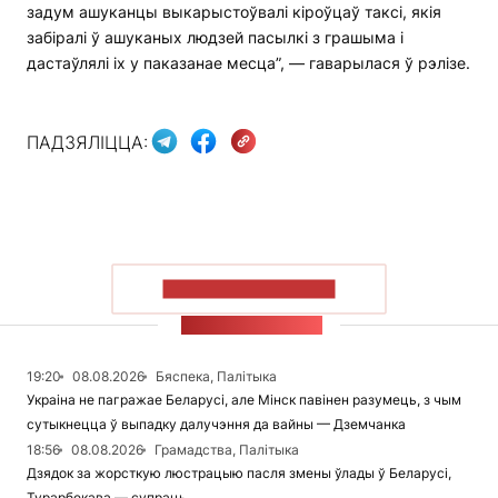
задум ашуканцы выкарыстоўвалі кіроўцаў таксі, якія
забіралі ў ашуканых людзей пасылкі з грашыма і
дастаўлялі іх у паказанае месца”, — гаварылася ў рэлізе.
ПАДЗЯЛІЦЦА:
ПАКАЗАЦЬ БОЛЬШ
СТУЖКА НАВІН
19:20
08.08.2026
Бяспека, Палітыка
Украіна не пагражае Беларусі, але Мінск павінен разумець, з чым
сутыкнецца ў выпадку далучэння да вайны — Дземчанка
18:56
08.08.2026
Грамадства, Палітыка
Дзядок за жорсткую люстрацыю пасля змены ўлады ў Беларусі,
Турарбекава — супраць