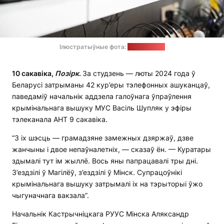
Ілюстратыўные фота:
pixabay.com
10 сакавіка,
Позірк
.
За студзень — люты 2024 года ў
Беларусі затрыманы 42 кур’еры тэлефонных ашуканцаў,
паведаміў начальнік аддзела галоўнага ўпраўлення
крымінальнага вышуку МУС Васіль Шупляк у эфіры
тэлеканала АНТ 9 сакавіка.
“З іх шэсць — грамадзяне замежных дзяржаў, дзве
жанчыны і двое непаўналетніх, — сказаў ён. — Куратары
здымалі тут ім жыллё. Вось яны папрацавалі тры дні.
З’ездзілі ў Магілёў, з’ездзілі ў Мінск. Супрацоўнікі
крымінальнага вышуку затрымалі іх на тэрыторыі ўжо
чыгуначнага вакзала”.
Начальнік Кастрычніцкага РУУС Мінска Аляксандр