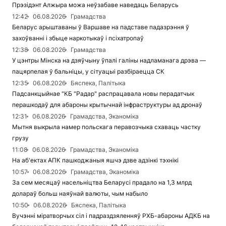
Прэзідэнт Алжыра можа неўзабаве наведаць Беларусь
12:42
06.08.2026
Грамадства
Беларус арыштаваны ў Варшаве на падставе падазрэння ў
захоўванні і збыце наркотыкаў і псіхатропаў
12:38
06.08.2026
Грамадства
У цэнтры Мінска на дзяўчыну ўпалі галіны надламанага дрэва —
пацярпелая ў бальніцы, у сітуацыі разбіраецца СК
12:35
06.08.2026
Бяспека, Палітыка
Падсанкцыйнае "КБ "Радар" распрацавала новы перадатчык
перашкодаў для абароны крытычнай інфраструктуры ад дронаў
12:31
06.08.2026
Грамадства, Эканоміка
Мытня выкрыла намер польскага перавозчыка схаваць частку
грузу
11:08
06.08.2026
Грамадства, Эканоміка
На аб'ектах АПК пашкоджаныя яшчэ дзве адзінкі тэхнікі
10:57
06.08.2026
Грамадства, Эканоміка
За сем месяцаў насельніцтва Беларусі прадало на 1,3 млрд
долараў больш наяўнай валюты, чым набыло
10:50
06.08.2026
Бяспека, Палітыка
Вучэнні міратворчых сіл і падраздзяленняў РХБ-абароны АДКБ на