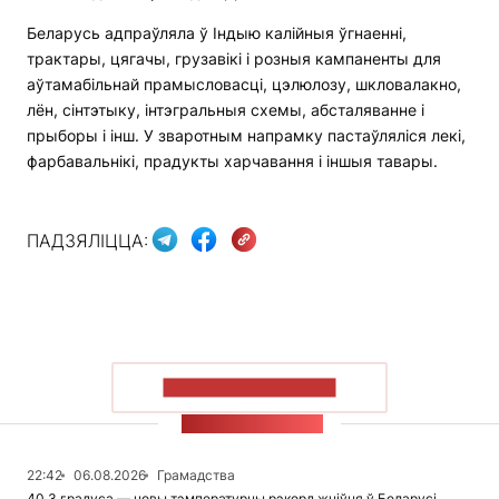
Беларусь адпраўляла ў Індыю калійныя ўгнаенні,
трактары, цягачы, грузавікі і розныя кампаненты для
аўтамабільнай прамысловасці, цэлюлозу, шкловалакно,
лён, сінтэтыку, інтэгральныя схемы, абсталяванне і
прыборы і інш. У зваротным напрамку пастаўляліся лекі,
фарбавальнікі, прадукты харчавання і іншыя тавары.
ПАДЗЯЛІЦЦА:
ПАКАЗАЦЬ БОЛЬШ
СТУЖКА НАВІН
22:42
06.08.2026
Грамадства
40,3 градуса — новы тэмпературны рэкорд жніўня ў Беларусі