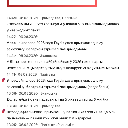
14:49
06.08.2026
Грамадства, Палітыка
Статкевіч лічыць, что яго інсульт у няволі быў выкліканы адмоваю
ў неабходных леках
14:27
06.08.2026
У першай палове 2026 года Грузія дала прытулак аднаму
замежніку, беларусы атрымалі чатыры адмовы
14:14
06.08.2026
Эканоміка
У Літве перахопленая найбуйнейшая ў 2026 годзе партыя
нелегальных цыгарэт, у тым ліку з беларускімі акцызнымі маркамі
14:11
06.08.2026
Палітыка
У першай палове 2026 года Грузія дала прытулак аднаму
замежніку, беларусы атрымалі чатыры адмовы (падрабязна)
13:38
06.08.2026
Эканоміка
Долар, еўра і юань падаражэлі на біржавых таргах 6 жніўня
13:36
06.08.2026
Грамадства
Штогод афтальмолагі прымаюць у паліклініках больш за 2,5 млн
пацыентаў — пазаштатны спецыяліст Мінздароўя
13:05
06.08.2026
Палітыка, Эканоміка