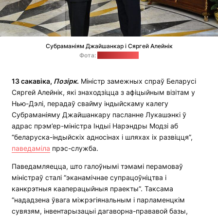
Субраманіям Джайшанкар і Сяргей Алейнік
Фота:
МЗС Беларусі
13 сакавіка,
Позірк
.
Міністр замежных спраў Беларусі
Сяргей Алейнік, які знаходзіцца з афіцыйным візітам у
Нью-Дэлі, перадаў свайму індыйскаму калегу
Субраманіяму Джайшанкару пасланне Лукашэнкі ў
адрас прэм’ер-міністра Індыі Нарэндры Модзі аб
“беларуска-індыйскіх адносінах і шляхах іх развіцця”,
паведаміла
прэс-служба.
Паведамляецца, што галоўнымі тэмамі перамоваў
міністраў сталі “эканамічнае супрацоўніцтва і
канкрэтныя кааперацыйныя праекты”. Таксама
“нададзена ўвага міжрэгіянальным і парламенцкім
сувязям, інвентарызацыі дагаворна-прававой базы,