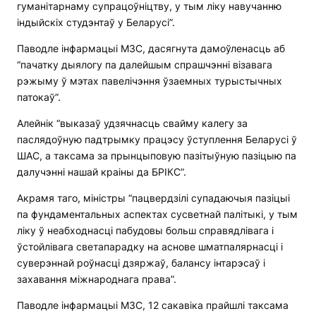
гуманітарнаму супрацоўніцтву, у тым ліку навучанню
індыйскіх студэнтаў у Беларусі”.
Паводле інфармацыі МЗС, дасягнута дамоўленасць аб
“пачатку дыялогу па далейшым спрашчэнні візавага
рэжыму ў мэтах павелічэння ўзаемных турыстычных
патокаў”.
Алейнік “выказаў удзячнасць свайму калегу за
паслядоўную падтрымку працэсу ўступлення Беларусі ў
ШАС, а таксама за прынцыповую пазітыўную пазіцыю па
далучэнні нашай краіны да БРІКС”.
Акрамя таго, міністры “пацвердзілі супадаючыя пазіцыі
па фундаментальных аспектах сусветнай палітыкі, у тым
ліку ў неабходнасці пабудовы больш справядлівага і
ўстойлівага светапарадку на аснове шматпалярнасці і
суверэннай роўнасці дзяржаў, балансу інтарэсаў і
захавання міжнароднага права”.
Паводле інфармацыі МЗС, 12 сакавіка прайшлі таксама