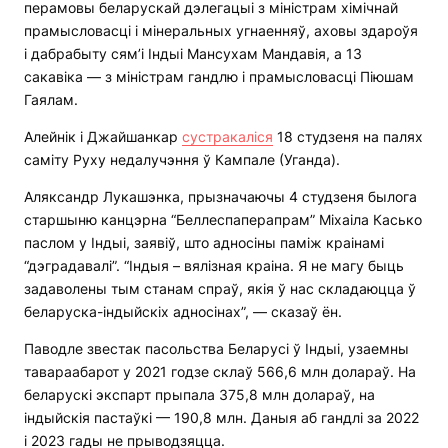
перамовы беларускай дэлегацыі з міністрам хімічнай
прамысловасці і мінеральных угнаенняў, аховы здароўя
і дабрабыту сям’і Індыі Мансухам Мандавія, а 13
сакавіка — з міністрам гандлю і прамысловасці Піюшам
Гаялам.
Алейнік і Джайшанкар
сустракаліся
18 студзеня на палях
саміту Руху недалучэння ў Кампале (Уганда).
Аляксандр Лукашэнка, прызначаючы 4 студзеня былога
старшыню канцэрна “Беллеспаперапрам” Міхаіла Касько
паслом у Індыі, заявіў, што адносіны паміж краінамі
“дэградавалі”. “Індыя – вялізная краіна. Я не магу быць
задаволены тым станам спраў, якія ў нас складаюцца ў
беларуска-індыйскіх адносінах”, — сказаў ён.
Паводле звестак пасольства Беларусі ў Індыі, узаемны
тавараабарот у 2021 годзе склаў 566,6 млн долараў. На
беларускі экспарт прыпала 375,8 млн долараў, на
індыйскія пастаўкі — 190,8 млн. Даныя аб гандлі за 2022
і 2023 гады не прыводзяцца.