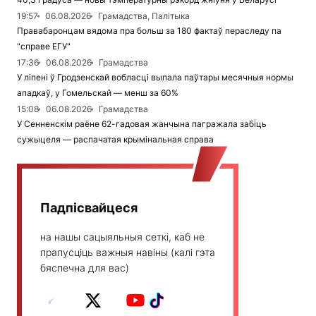
19:57
06.08.2026
Грамадства, Палітыка
Правабаронцам вядома пра больш за 180 фактаў пераследу па
"справе ЕГУ"
17:36
06.08.2026
Грамадства
У ліпені ў Гродзенскай вобласці выпала паўтары месячныя нормы
ападкаў, у Гомельскай — менш за 60%
15:08
06.08.2026
Грамадства
У Сенненскім раёне 62-гадовая жанчына пагражала забіць
сужыцеля — распачатая крымінальная справа
Падпісвайцеся
на нашы сацыяльныя сеткі, каб не
прапусціць важныя навіны (калі гэта
бяспечна для вас)