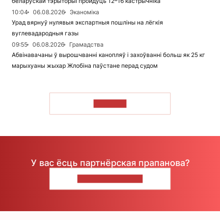
беларускай тэрыторыі пройдуць 12–16 кастрычніка
10:04
06.08.2026
Эканоміка
Урад вярнуў нулявыя экспартныя пошліны на лёгкія
вуглевадародныя газы
09:55
06.08.2026
Грамадства
Абвінавачаны ў вырошчванні канопляў і захоўванні больш як 25 кг
марыхуаны жыхар Жлобіна паўстане перад судом
ЧЫТАЦЬ
У вас ёсць партнёрская прапанова?
НАПІШЫЦЕ НАМ