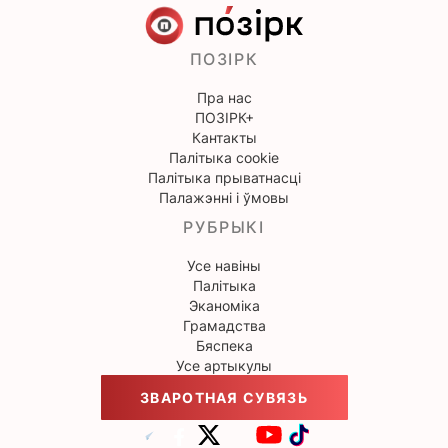
ПОЗІРК
Пра нас
ПОЗІРК+
Кантакты
Палітыка cookie
Палітыка прыватнасці
Палажэнні і ўмовы
РУБРЫКІ
Усе навіны
Палітыка
Эканоміка
Грамадства
Бяспека
Усе артыкулы
ЗВАРОТНАЯ СУВЯЗЬ