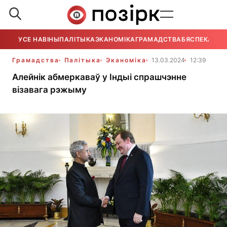
УСЕ НАВІНЫ
ПАЛІТЫКА
ЭКАНОМІКА
ГРАМАДСТВА
БЯСПЕКА
УСЕ
Грамадства
Палітыка
Эканоміка
13.03.2024
12:39
Алейнік абмеркаваў у Індыі спрашчэнне
візавага рэжыму