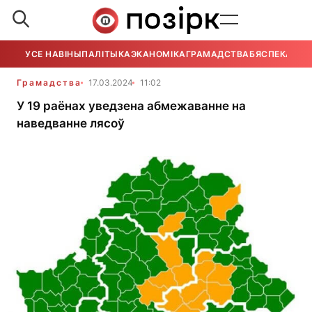
УСЕ НАВІНЫ
ПАЛІТЫКА
ЭКАНОМІКА
ГРАМАДСТВА
БЯСПЕКА
УСЕ
Грамадства
17.03.2024
11:02
У 19 раёнах уведзена абмежаванне на
наведванне лясоў