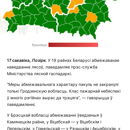
Крыніца:
тэлеграм-канал Мінлясгаса
17 сакавіка,
Позірк
.
У 19 раёнах Беларусі абмежаванае
наведванне лясоў, паведамляе прэс-служба
Міністэрства лясной гаспадаркі.
“Меры абмежавальнага характару пакуль не закранулі
толькі Гродзенскую вобласць. Клас пажарнай небяспекі
ў многіх рэгіёнах вырас да трэцяга”, — гаворыцца ў
паведамленні.
У Брэсцкай вобласці абмежаванні ўведзеныя ў
Камянецкім раёне, у Віцебскай — у Віцебскім і
Лепельскім, у Гомельскай — у Рэчыцкім і Акцябрскім, у