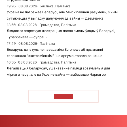
19:20
08.08.2026
Бяспека, Палітыка
Украіна не пагражае Беларусі, але Мінск павінен разумець, з чым
сутыкнецца ў выпадку далучэння да вайны — Дземчанка
18:56
08.08.2026
Грамадства, Палітыка
Дзядок за жорсткую люстрацыю пасля змены ўлады ў Беларусі,
Турарбекава — супраць
17:47
08.08.2026
Палітыка
Беларусь дагэтуль не паведаміла Euronews аб прызнанні
тэлеканала "экстрэмісцкім" і не аргументавала рашэнне
16:56
08.08.2026
Грамадства, Палітыка
Легалізацыя беларусаў, ушанаванне памяці зразумелыя для
мірнага часу, але ва Украіне вайна — амбасадар Чарнагор
ЧЫТАЦЬ