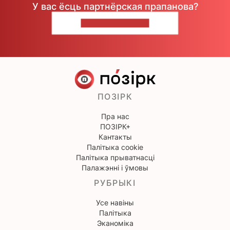
У вас ёсць партнёрская прапанова?
НАПІШЫЦЕ НАМ
ПОЗІРК
Пра нас
ПОЗІРК+
Кантакты
Палітыка cookie
Палітыка прыватнасці
Палажэнні і ўмовы
РУБРЫКІ
Усе навіны
Палітыка
Эканоміка