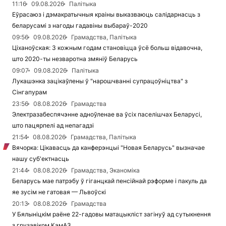
11:16
09.08.2026
Палітыка
Еўрасаюз і дэмакратычныя краіны выказваюць салідарнасць з
беларусамі з нагоды гадавіны выбараў-2020
09:56
09.08.2026
Грамадства, Палітыка
Ціханоўская: З кожным годам становіцца ўсё больш відавочна,
што 2020-ты незваротна змяніў Беларусь
09:07
09.08.2026
Палітыка
Лукашэнка зацікаўлены ў "нарошчванні супрацоўніцтва" з
Сінгапурам
23:56
08.08.2026
Грамадства
Электразабеспячэнне адноўленае ва ўсіх паселішчах Беларусі,
што пацярпелі ад непагадзі
21:54
08.08.2026
Грамадства, Палітыка
Вячорка: Цікавасць да канферэнцыі "Новая Беларусь" вызначае
нашу суб'ектнасць
21:44
08.08.2026
Грамадства, Эканоміка
Беларусь мае патрэбу ў гіганцкай пенсійнай рэформе і пакуль да
яе зусім не гатовая — Львоўскі
20:13
08.08.2026
Грамадства
У Бялыніцкім раёне 22-гадовы матацыкліст загінуў ад сутыкнення
з грузавіком КамАЗ