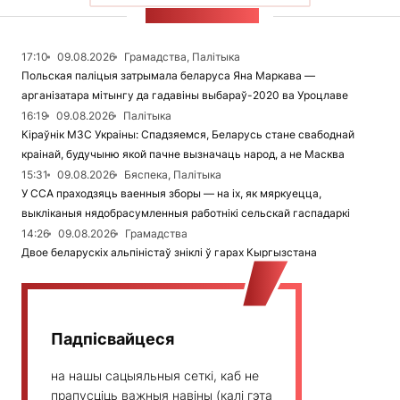
СТУЖКА НАВІН
17:10
09.08.2026
Грамадства, Палітыка
Польская паліцыя затрымала беларуса Яна Маркава —
арганізатара мітынгу да гадавіны выбараў-2020 ва Уроцлаве
16:19
09.08.2026
Палітыка
Кіраўнік МЗС Украіны: Спадзяемся, Беларусь стане свабоднай
краінай, будучыню якой пачне вызначаць народ, а не Масква
15:31
09.08.2026
Бяспека, Палітыка
У ССА праходзяць ваенныя зборы — на іх, як мяркуецца,
выкліканыя нядобрасумленныя работнікі сельскай гаспадаркі
14:26
09.08.2026
Грамадства
Двое беларускіх альпіністаў зніклі ў гарах Кыргызстана
Падпісвайцеся
на нашы сацыяльныя сеткі, каб не
прапусціць важныя навіны (калі гэта