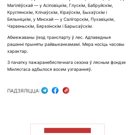
Магілёўскай — у Асіповіцкім, Глускім, Бабруйскім,
Круглянскім, Клічаўскім, Кіраўскім, Быхаўскім і
Бялыніцкім, у Мінскай — у Салігорскім, Пухавіцкім,
Чэрвеньскім, Бярэзінскім і Барысаўскім.
Абмежаваны ўезд транспарту ў лес. Адпаведныя
рашэнні прыняты райвыканкамамі. Мера носіць часовы
характар.
З пачатку пажаранебяспечнага сезона ў лясным фондзе
Мінлясгаса адбылося восем узгаранняў.
ПАДЗЯЛІЦЦА:
ПАКАЗАЦЬ БОЛЬШ