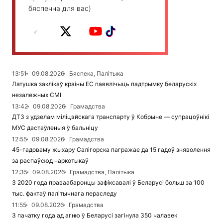
бяспечна для вас)
13:51
09.08.2026
Бяспека, Палітыка
Латушка заклікаў краіны ЕС павялічыць падтрымку беларускіх
незалежных СМІ
13:42
09.08.2026
Грамадства
ДТЗ з удзелам міліцэйскага транспарту ў Кобрыне — супрацоўнікі
МУС дастаўленыя ў бальніцу
12:55
09.08.2026
Грамадства
45-гадоваму жыхару Салігорска пагражае да 15 гадоў зняволення
за распаўсюд наркотыкаў
12:35
09.08.2026
Грамадства, Палітыка
З 2020 года праваабаронцы зафіксавалі ў Беларусі больш за 100
тыс. фактаў палітычнага пераследу
11:55
09.08.2026
Грамадства
З пачатку года ад агню ў Беларусі загінула 350 чалавек