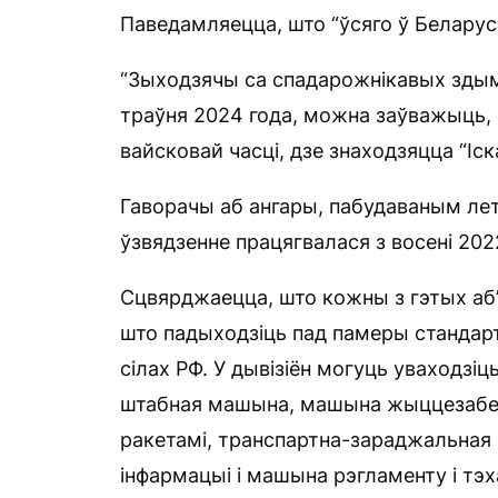
Паведамляецца, што “ўсяго ў Беларусі
“Зыходзячы са спадарожнікавых здымк
траўня 2024 года, можна заўважыць,
вайсковай часці, дзе знаходзяцца “Іс
Гаворачы аб ангары, пабудаваным лет
ўзвядзенне працягвалася з восені 2022
Сцвярджаецца, што кожны з гэтых аб
што падыходзіць пад памеры стандарт
сілах РФ. У дывізіён могуць уваходзі
штабная машына, машына жыццезабес
ракетамі, транспартна-зараджальная
інфармацыі і машына рэгламенту і тэ