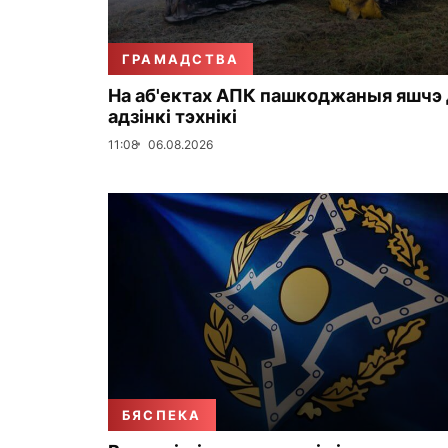
ГРАМАДСТВА
На аб'ектах АПК пашкоджаныя яшчэ 
адзінкі тэхнікі
11:08
06.08.2026
БЯСПЕКА