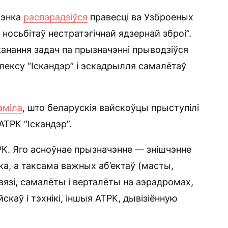
шэнка
распарадзіўся
правесці ва Узброеных
носьбітаў нестратэгічнай ядзернай зброі”.
канання задач па прызначэнні прыводзіўся
лексу “Іскандэр” і эскадрылля самалётаў
аміла
, што беларускія вайскоўцы прыступілі
ТРК “Іскандэр”.
РК. Яго асноўнае прызначэнне — знішчэнне
іка, а таксама важных аб’ектаў (масты,
вязі, самалёты і верталёты на аэрадромах,
скаў і тэхнікі, іншыя АТРК, дывізіённую