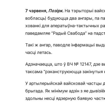
7 чэрвеня,
Позірк
.
На тэрыторыі вайск
вобласць) будуюцца два ангары, па п
хованкі для аператыўна-тактычных ра
паведамляе “Радыё Свабода” на падс
Такі ж ангар, паводле інфармацыі выд
часці летась.
Адзначаецца, што ў ВЧ № 12147, дзе в
таксама “рэканструююцца закінутыя 
У артылерыйскай вайсковай частцы д
брыгада. Як мінімум адзін з яе дывізі
здольны несці ядзерную баявую частк