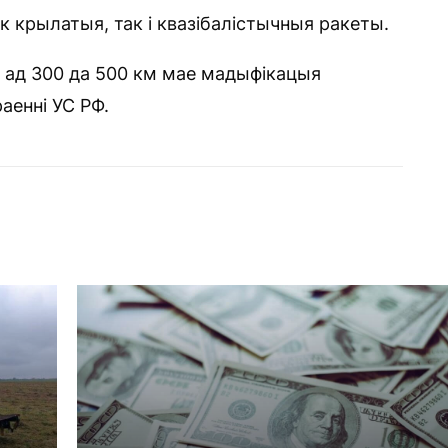
 крылатыя, так і квазібалістычныя ракеты.
я ад 300 да 500 км мае мадыфікацыя
раенні УС РФ.