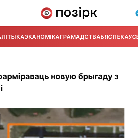
АЛІТЫКА
ЭКАНОМІКА
ГРАМАДСТВА
БЯСПЕКА
УС
сфарміраваць новую брыгаду з
і