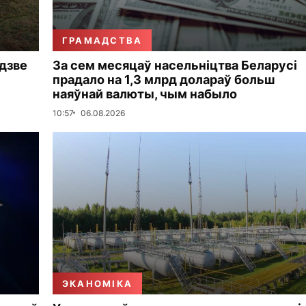
ГРАМАДСТВА
дзве
За сем месяцаў насельніцтва Беларусі
прадало на 1,3 млрд долараў больш
наяўнай валюты, чым набыло
10:57
06.08.2026
ЭКАНОМІКА