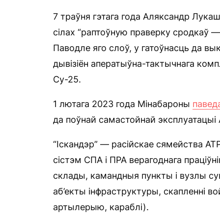
7 траўня гэтага года Аляксандр Лука
сілах “раптоўную праверку сродкаў — 
Паводле яго слоў, у гатоўнасць да вы
дывізіён аператыўна-тактычнага комп
Су-25.
1 лютага 2023 года Мінабароны
павед
да поўнай самастойнай эксплуатацыі А
“Іскандэр” — расійскае сямейства АТ
сістэм СПА і ПРА верагоднага праціўн
склады, камандныя пункты і вузлы су
аб’екты інфраструктуры, скапленні вой
артылерыю, караблі).