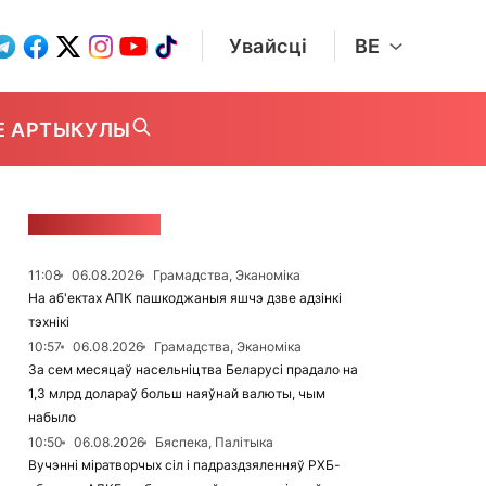
Увайсці
BE
Е АРТЫКУЛЫ
СТУЖКА НАВІН
11:08
06.08.2026
Грамадства, Эканоміка
На аб'ектах АПК пашкоджаныя яшчэ дзве адзінкі
тэхнікі
10:57
06.08.2026
Грамадства, Эканоміка
За сем месяцаў насельніцтва Беларусі прадало на
1,3 млрд долараў больш наяўнай валюты, чым
набыло
10:50
06.08.2026
Бяспека, Палітыка
Вучэнні міратворчых сіл і падраздзяленняў РХБ-