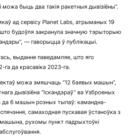
 можа быць два такія ракетныя дывізіёны”.
аў ад сервісу Planet Labs, атрыманых 19
 што будоўля закранула значную тэрыторыю
кандэры”, — гаворыцца ў публікацыі.
ась, выданне паведамляе, што яго
-га да красавіка 2023-га.
’ектаў можа змяшчаць “12 баявых машын”,
нага дывізіёна “Іскандэраў” ва Узброеных
ць да 6 машын розных тыпаў: камандна-
пячэння, самаходная пускавая ўстаноўка з
 машына, рухомы пункт падрыхтоўкі
хабслугоўвання.