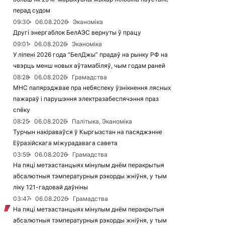
перад судом
09:30
06.08.2026
Эканоміка
Другі энергаблок БелАЭС вернуты ў працу
09:01
06.08.2026
Эканоміка
У ліпені 2026 года “БелДжы” прадаў на рынку РФ на
чвэрць менш новых аўтамабіляў, чым годам раней
08:28
06.08.2026
Грамадства
МНС папярэджвае пра небяспеку ўзнікнення лясных
пажараў і парушэння электразабеспячэння праз
спёку
08:25
06.08.2026
Палітыка, Эканоміка
Турчын накіраваўся ў Кыргызстан на пасяджэнне
Еўразійскага міжурадавага савета
03:59
06.08.2026
Грамадства
На пяці метэастанцыях мінулым днём перакрытыя
абсалютныя тэмпературныя рэкорды жніўня, у тым
ліку 121-гадовай даўніны
03:47
06.08.2026
Грамадства
На пяці метэастанцыях мінулым днём перакрытыя
абсалютныя тэмпературныя рэкорды жніўня, у тым