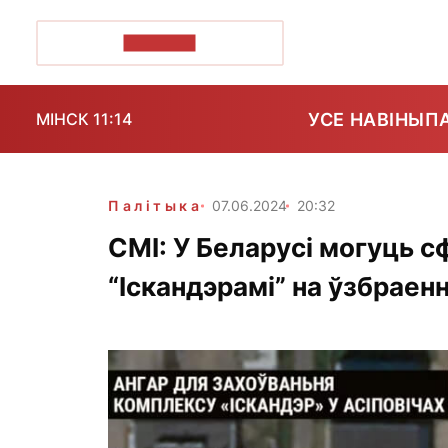
ПОЗІРК+
УСЕ НАВІНЫ
П
МІНСК 11:14
Палітыка
07.06.2024
20:32
СМІ: У Беларусі могуць 
“Іскандэрамі” на ўзбраенн