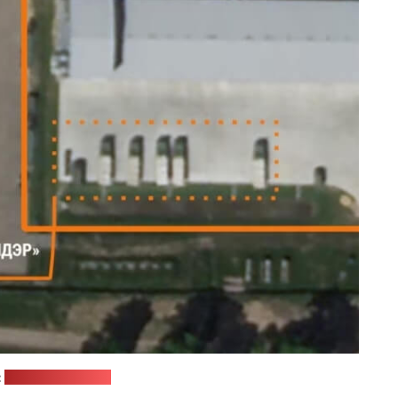
:
"Радыё Свабода"