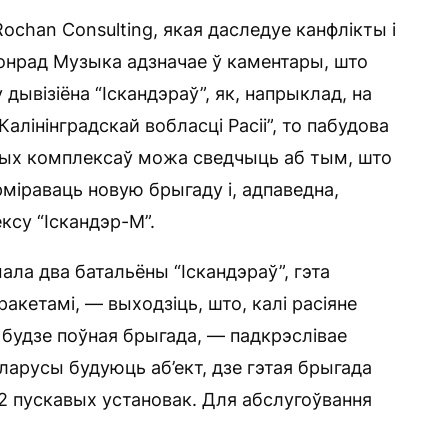
Rochan Consulting, якая даследуе канфлікты і
онрад Музыка адзначае ў каментары, што
 дывізіёна “Іскандэраў”, як, напрыклад, на
алінінградскай вобласці Расіі”, то пабудова
этых комплексаў можа сведчыць аб тым, што
міраваць новую брыгаду і, адпаведна,
су “Іскандэр-М”.
ла два батальёны “Іскандэраў”, гэта
акетамі, — выходзіць, што, калі расіяне
а будзе поўная брыгада, — падкрэслівае
ларусы будуюць аб’ект, дзе гэтая брыгада
2 пускавых установак. Для абслугоўвання