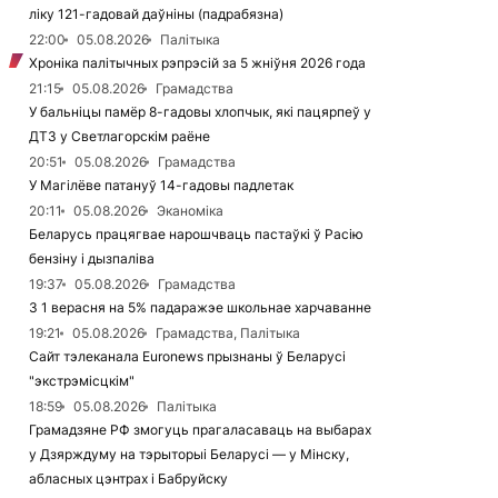
ліку 121-гадовай даўніны (падрабязна)
22:00
05.08.2026
Палітыка
Хроніка палітычных рэпрэсій за 5 жніўня 2026 года
21:15
05.08.2026
Грамадства
У бальніцы памёр 8-гадовы хлопчык, які пацярпеў у
ДТЗ у Светлагорскім раёне
20:51
05.08.2026
Грамадства
У Магілёве патануў 14-гадовы падлетак
20:11
05.08.2026
Эканоміка
Беларусь працягвае нарошчваць пастаўкі ў Расію
бензіну і дызпаліва
19:37
05.08.2026
Грамадства
З 1 верасня на 5% падаражэе школьнае харчаванне
19:21
05.08.2026
Грамадства, Палітыка
Сайт тэлеканала Euronews прызнаны ў Беларусі
"экстрэмісцкім"
18:59
05.08.2026
Палітыка
Грамадзяне РФ змогуць прагаласаваць на выбарах
у Дзярждуму на тэрыторыі Беларусі — у Мінску,
абласных цэнтрах і Бабруйску