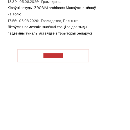
18:39
05.08.2026
Грамадства
Кіраўнік студыі ZROBIM architects Макоўскі выйшаў
на волю
17:56
05.08.2026
Грамадства, Палітыка
Літоўскія памежнікі знайшлі трэці за два тыдні
падземны тунэль, які вядзе з тэрыторыі Беларусі
ЧЫТАЦЬ