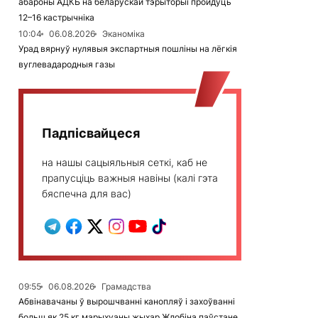
абароны АДКБ на беларускай тэрыторыі пройдуць
12–16 кастрычніка
10:04
06.08.2026
Эканоміка
Урад вярнуў нулявыя экспартныя пошліны на лёгкія
вуглевадародныя газы
Падпісвайцеся
на нашы сацыяльныя сеткі, каб не
прапусціць важныя навіны (калі гэта
бяспечна для вас)
09:55
06.08.2026
Грамадства
Абвінавачаны ў вырошчванні канопляў і захоўванні
больш як 25 кг марыхуаны жыхар Жлобіна паўстане