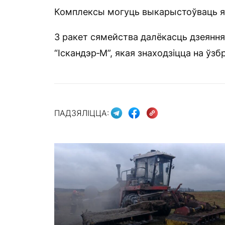
Комплексы могуць выкарыстоўваць як
З ракет сямейства далёкасць дзеянн
“Іскандэр‑М”, якая знаходзіцца на ўзб
ПАДЗЯЛІЦЦА: