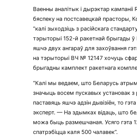
Ваенны аналітык і дырэктар кампаніі 
бяспеку на постсавецкай прасторы, К
“калі зыходзіць з расійскага стандарту
тэрыторыі 152-й ракетнай брыгады ў К
яшчэ двух ангараў для захоўвання г
на тэрыторыі ВЧ № 12147 хочуць сфар
брыгадны камплект ракетнага комплек
“Калі мы ведаем, што Беларусь атрыма
значыць восем пускавых установак з р
паставяць яшчэ адзін дывізіён, то гэт
эксперт. — На здымках відаць, што бе
можа быць размешчаная. Усяго гэта 1
спатрэбіцца каля 500 чалавек”.