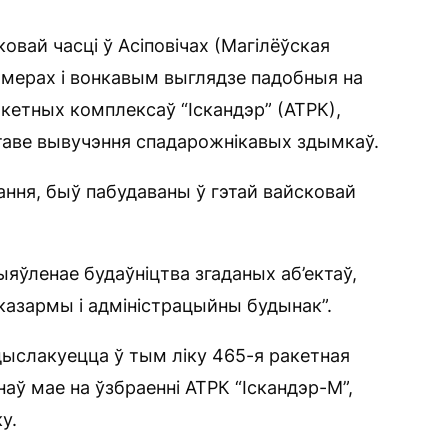
овай часці ў Асіповічах (Магілёўская
амерах і вонкавым выглядзе падобныя на
кетных комплексаў “Іскандэр” (АТРК),
таве вывучэння спадарожнікавых здымкаў.
ання, быў пабудаваны ў гэтай вайсковай
ыяўленае будаўніцтва згаданых аб’ектаў,
казармы і адміністрацыйны будынак”.
ыслакуецца ў тым ліку 465-я ракетная
ёнаў мае на ўзбраенні АТРК “Іскандэр-М”,
у.