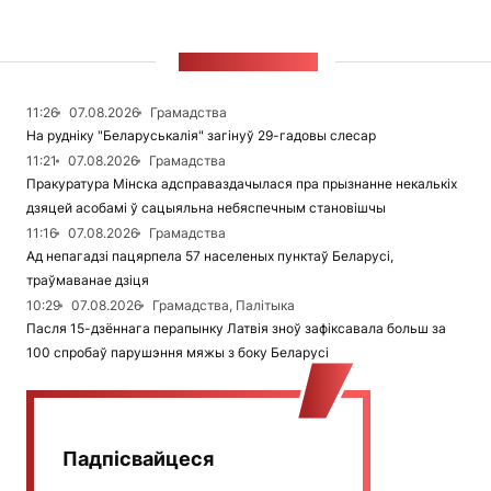
СТУЖКА НАВІН
11:26
07.08.2026
Грамадства
На рудніку "Беларуськалія" загінуў 29-гадовы слесар
11:21
07.08.2026
Грамадства
Пракуратура Мінска адсправаздачылася пра прызнанне некалькіх
дзяцей асобамі ў сацыяльна небяспечным становішчы
11:16
07.08.2026
Грамадства
Ад непагадзі пацярпела 57 населеных пунктаў Беларусі,
траўмаванае дзіця
10:29
07.08.2026
Грамадства, Палітыка
Пасля 15-дзённага перапынку Латвія зноў зафіксавала больш за
100 спробаў парушэння мяжы з боку Беларусі
Падпісвайцеся