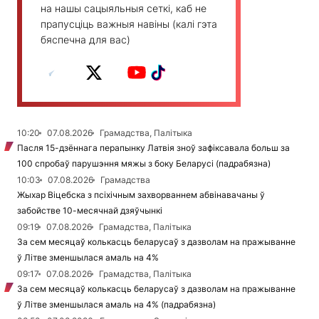
на нашы сацыяльныя сеткі, каб не
прапусціць важныя навіны (калі гэта
бяспечна для вас)
10:20
07.08.2026
Грамадства, Палітыка
Пасля 15-дзённага перапынку Латвія зноў зафіксавала больш за
100 спробаў парушэння мяжы з боку Беларусі (падрабязна)
10:03
07.08.2026
Грамадства
Жыхар Віцебска з псіхічным захворваннем абвінавачаны ў
забойстве 10-месячнай дзяўчынкі
09:19
07.08.2026
Грамадства, Палітыка
За сем месяцаў колькасць беларусаў з дазволам на пражыванне
ў Літве зменшылася амаль на 4%
09:17
07.08.2026
Грамадства, Палітыка
За сем месяцаў колькасць беларусаў з дазволам на пражыванне
ў Літве зменшылася амаль на 4% (падрабязна)