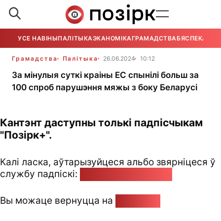
УСЕ НАВІНЫ
ПАЛІТЫКА
ЭКАНОМІКА
ГРАМАДСТВА
БЯСПЕКА
УСЕ
Грамадства
Палітыка
26.06.2024
10:12
За мінулыя суткі краіны ЕС спынілі больш за
100 спроб парушэння мяжы з боку Беларусі
Кантэнт даступны толькі падпісчыкам
"Позірк+".
Калі ласка, аўтарызуйцеся альбо звярніцеся ў
службу падпіскі:
pozirk@pozirk.online
Вы можаце вернуцца на
Галоўную