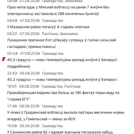
08:58
07.08.2026
Грамадства, Эканоміка
Праз непагадзь у Мінскай вобласці на ранак 7 жніўня без
электрычнасці заставалася 288 населеных пунктаў
08:54
07.08.2026
Грамадства
У Мазырскім раёне патануў 4-гадовы хлопчык
08:27
07.08.2026
Палітыка, Эканоміка
Лукашэнка прапануе Кот-д'Івуару супрацу ў галіне сельскай
гаспадаркі, прамысловасці
00:24
07.08.2026
Грамадства
40,3 градуса — новы тэмпературны рэкорд жніўня ў Беларусі
(падрабязна)
22:42
06.08.2026
Грамадства
40,3 градуса — новы тэмпературны рэкорд жніўня ў Беларусі
19:57
06.08.2026
Грамадства, Палітыка
Правабаронцам вядома пра больш за 180 фактаў пераследу па
"справе ЕГУ"
17:36
06.08.2026
Грамадства
У ліпені ў Гродзенскай вобласці выпала паўтары месячныя нормы
ападкаў, у Гомельскай — менш за 60%
15:08
06.08.2026
Грамадства
У Сенненскім раёне 62-гадовая жанчына пагражала забіць