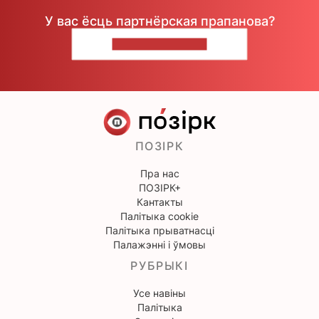
У вас ёсць партнёрская прапанова?
НАПІШЫЦЕ НАМ
ПОЗІРК
Пра нас
ПОЗІРК+
Кантакты
Палітыка cookie
Палітыка прыватнасці
Палажэнні і ўмовы
РУБРЫКІ
Усе навіны
Палітыка