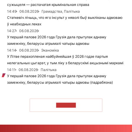
сужыцеля — распачатая крымінальная справа
14:49
06.08.2026
Грамадства, Палітыка
Статкевіч лічыць, что яго інсульт у няволі быў выкліканы адмоваю
ў неабходных леках
14:27
06.08.2026
У першай палове 2026 года Грузія дала прытулак аднаму
замежніку, беларусы атрымалі чатыры адмовы
14:14
06.08.2026
Эканоміка
У Літве перахопленая найбуйнейшая ў 2026 годзе партыя
нелегальных цыгарэт, у тым ліку з беларускімі акцызнымі маркамі
14:11
06.08.2026
Палітыка
У першай палове 2026 года Грузія дала прытулак аднаму
замежніку, беларусы атрымалі чатыры адмовы (падрабязна)
ЧЫТАЦЬ