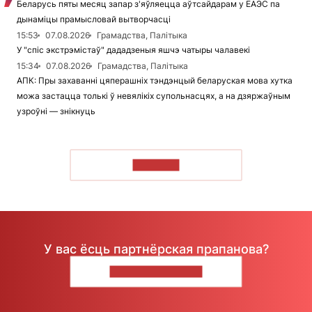
Беларусь пяты месяц запар з'яўляецца аўтсайдарам у ЕАЭС па
дынаміцы прамысловай вытворчасці
15:53
07.08.2026
Грамадства, Палітыка
У "спіс экстрэмістаў" дададзеныя яшчэ чатыры чалавекі
15:34
07.08.2026
Грамадства, Палітыка
АПК: Пры захаванні цяперашніх тэндэнцый беларуская мова хутка
можа застацца толькі ў невялікіх супольнасцях, а на дзяржаўным
узроўні — знікнуць
ЧЫТАЦЬ
У вас ёсць партнёрская прапанова?
НАПІШЫЦЕ НАМ