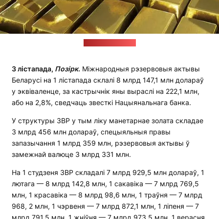
Фота: freepik.com
3 лістапада,
Позірк
.
Міжнародныя рэзервовыя актывы
Беларусі на 1 лістапада склалі 8 млрд 147,1 млн долараў
у эквіваленце, за кастрычнік яны выраслі на 222,1 млн,
або на 2,8%, сведчаць звесткі Нацыянальнага банка.
У структуры ЗВР у тым ліку манетарнае золата складае
3 млрд 456 млн долараў, спецыяльныя правы
запазычання 1 млрд 359 млн, рэзервовыя актывы ў
замежнай валюце 3 млрд 331 млн.
На 1 студзеня ЗВР складалі 7 млрд 929,5 млн долараў, 1
лютага — 8 млрд 142,8 млн, 1 сакавіка — 7 млрд 769,5
млн, 1 красавіка — 8 млрд 98,6 млн, 1 траўня — 7 млрд
968, 2 млн, 1 чэрвеня — 7 млрд 872,1 млн, 1 ліпеня — 7
млрд 791,5 млн, 1 жніўня — 7 млрд 973,5 млн, 1 верасня