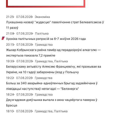
21:25
07.08.2026
Эканоміка
Лукашэнка назваў “жудасцю” павелічэнне страт Белкаапсаюза ў
11 разоў
21:08
07.08.2026
Палітыка
Хроніка палітычных рэпрэсій за 6–7 жніўня 2026 года
20:15
07.08.2026
Грамадства
Жыхар Кобрынскага раёна памёр ад перадазіроўкі алкаголю —
экспертыза паказала 7,2 праміле
19:39
07.08.2026
Грамадства, Палітыка
Беларускаму актывісту Аляксею Францкевічу, які пражывае ва
Украіне, на 10 гадоў забаронены ўезд у Польшчу
19:22
07.08.2026
Грамадства
Больш за 340 аварыйна-аднаўленчых брыгад задзейнічана ў
ліквідацыі наступстваў непагадзі — "Белэнерга"
18:24
07.08.2026
Грамадства
Двухгадовая дзяўчынка выпала з акна чацвёртага паверха ў
Брэсце
18:10
07.08.2026
Грамадства, Палітыка