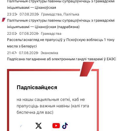
Палітычныя структуры павінны супрацоўнічаць з грамадскімі
ініцыятывамі — Ціханоўская
23:23
07.08.2026
Грамадства, Палітыка
Палітычныя структуры павінны супрацоўнічаць з грамадскімі
ініцыятывамі — Ціханоўская (падрабязна)
22:02
07.08.2026
Грамадства
Рассельгаснагляд не прапусціў у Пскоўскую вобласць 1 тону
масла з Беларусі
21:47
07.08.2026
Эканоміка
Падпісана пагадненне аб электронным гандлі таварамі ў ЕАЭС
Падпісвайцеся
на нашы сацыяльныя сеткі, каб не
прапусціць важныя навіны (калі гэта
бяспечна для вас)