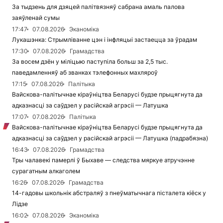
За тыдзень для дзяцей палітвязняў сабрана амаль палова
заяўленай сумы
17:47
07.08.2026
Эканоміка
Лукашэнка: Стрымліванне цэн і інфляцыі застаецца за ўрадам
17:30
07.08.2026
Грамадства
За восем дзён у міліцыю паступіла больш за 2,5 тыс.
паведамленняў аб званках тэлефонных махляроў
17:15
07.08.2026
Палітыка
Вайскова-палітычнае кіраўніцтва Беларусі будзе прыцягнута да
адказнасці за саўдзел у расійскай агрэсіі — Латушка
17:07
07.08.2026
Палітыка
Вайскова-палітычнае кіраўніцтва Беларусі будзе прыцягнута да
адказнасці за саўдзел у расійскай агрэсіі — Латушка (падрабязна)
16:43
07.08.2026
Грамадства
Тры чалавекі памерлі ў Быхаве — следства мяркуе атручэнне
сурагатным алкаголем
16:26
07.08.2026
Грамадства
14-гадовы школьнік абстраляў з пнеўматычнага пісталета кіёск у
Лідзе
16:02
07.08.2026
Эканоміка