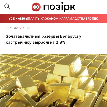
УСЕ НАВІНЫ
ПАЛІТЫКА
ЭКАНОМІКА
ГРАМАДСТВА
БЯСПЕКА
УСЕ
03.11.2023
11:36
Золатавалютныя рэзервы Беларусі ў
кастрычніку выраслі на 2,8%