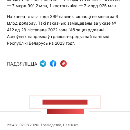
— 7 млрд 991,2 млн, 1 кастрычніка — 7 млрд 925 млн.
На канец гэтага года ЗВР павінны скласці не менш за 6
млрд долараў. Такі паказчык замацаваны ва ўказе №
412 ад 28 лістапада 2022 года “Аб зацвярджэнні
Асноўных напрамкаў грашова-крэдытнай палітыкі
Рэспублікі Беларусь на 2023 год”.
ПАДЗЯЛІЦЦА:
ПАКАЗАЦЬ БОЛЬШ
СТУЖКА НАВІН
23:48
07.08.2026
Грамадства, Палітыка