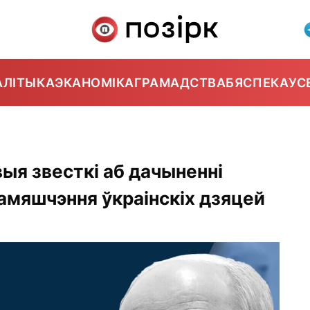
АЛІТЫКА
ЭКАНОМІКА
ГРАМАДСТВА
БЯСПЕКА
УС
ыя звесткі аб дачыненні
рамяшчэння ўкраінскіх дзяцей