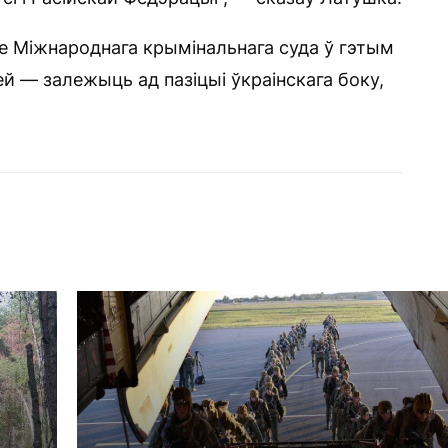
не Міжнароднага крымінальнага суда ў гэтым
ей — залежыць ад пазіцыі ўкраінскага боку,