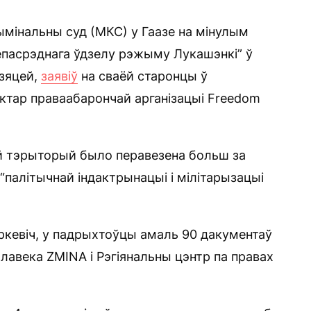
мінальны суд (МКС) у Гаазе на мінулым
епасрэднага ўдзелу рэжыму Лукашэнкі” ў
дзяцей,
заявіў
на сваёй старонцы ў
ктар праваабарончай арганізацыі Freedom
яй тэрыторый было перавезена больш за
х “палітычнай індактрынацыі і мілітарызацыі
ркевіч, у падрыхтоўцы амаль 90 дакументаў
алавека ZMINA і Рэгіянальны цэнтр па правах