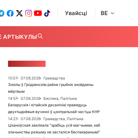
Увайсці
BE
Е АРТЫКУЛЫ
СТУЖКА НАВІН
15:07
07.08.2026
Грамадства
Зніклы ў Гродзенскім раёне грыбнік знойдзены
мёртвым
14:57
07.08.2026
Бяспека, Палітыка
Беларускія і кітайскія дэсантнікі правядуць
двухтыднёвыя вучэнні ў цэнтральнай частцы КНР
14:27
07.08.2026
Грамадства, Палітыка
Ціханоўская заклікала "зрабіць усё магчымае, каб
злачынствы рэжыму не засталіся беспакаранымі"