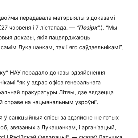
 двойчы перадавала матэрыялы з доказамі
27 чэрвеня і 7 лістапада. —
“Позірк”
.). “Мы
овыя доказы, якія пацвярджаюць
самім Лукашэнкам, так і яго саўдзельнікамі”,
дку” НАУ перадало доказы здзяйснення
ікамі “як у адрас офіса генеральнага
еральнай пракуратуры Літвы, дзе вядзецца
й справе на нацыянальным узроўні”.
 ў санкцыйныя спісы за здзяйсненне гэтых
б, звязаных з Лукашэнкам, і арганізацый,
сі і Расійскай Федэрацыі”, — сказаў Латушка.