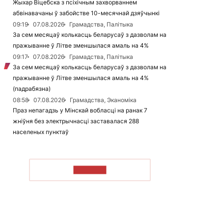
Жыхар Віцебска з псіхічным захворваннем
абвінавачаны ў забойстве 10-месячнай дзяўчынкі
09:19
07.08.2026
Грамадства, Палітыка
За сем месяцаў колькасць беларусаў з дазволам на
пражыванне ў Літве зменшылася амаль на 4%
09:17
07.08.2026
Грамадства, Палітыка
За сем месяцаў колькасць беларусаў з дазволам на
пражыванне ў Літве зменшылася амаль на 4%
(падрабязна)
08:58
07.08.2026
Грамадства, Эканоміка
Праз непагадзь у Мінскай вобласці на ранак 7
жніўня без электрычнасці заставалася 288
населеных пунктаў
ЧЫТАЦЬ