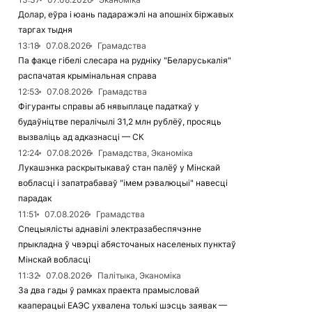
Долар, еўра і юань падаражэлі на апошніх біржавых
таргах тыдня
13:18
07.08.2026
Грамадства
Па факце гібелі слесара на рудніку "Беларуськалія"
распачатая крымінальная справа
12:53
07.08.2026
Грамадства
Фігуранты справы аб нявыплаце падаткаў у
будаўніцтве пералічылі 31,2 млн рублёў, просяць
вызваліць ад адказнасці — СК
12:24
07.08.2026
Грамадства, Эканоміка
Лукашэнка раскрытыкаваў стан палёў у Мінскай
вобласці і запатрабаваў "імем рэвалюцыі" навесці
парадак
11:51
07.08.2026
Грамадства
Спецыялісты аднавілі электразабеспячэнне
прыкладна ў чвэрці абясточаных населеных пунктаў
Мінскай вобласці
11:32
07.08.2026
Палітыка, Эканоміка
За два гады ў рамках праекта прамысловай
кааперацыі ЕАЭС ухвалена толькі шэсць заявак —