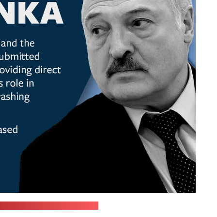
Юрыя Юркевіча ў "Фэйсбуку"