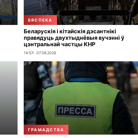
БЯСПЕКА
Беларускія і кітайскія дэсантнікі
правядуць двухтыднёвыя вучэнні ў
цэнтральнай частцы КНР
14:57
07.08.2026
ГРАМАДСТВА