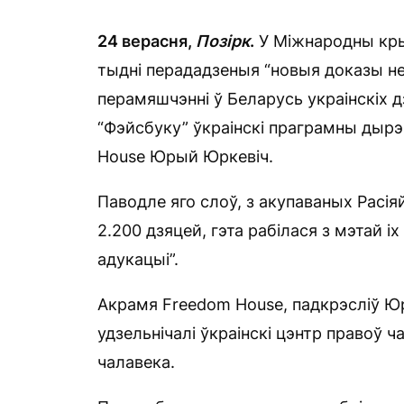
24 верасня,
П
о
зірк
.
У Міжнародны кры
тыдні перададзеныя “новыя доказы н
перамяшчэнні ў Беларусь украінскіх 
“Фэйсбуку” ўкраінскі праграмны дырэ
House Юрый Юркевіч.
Паводле яго слоў, з акупаваных Расі
2.200 дзяцей, гэта рабілася з мэтай і
адукацыі”.
Акрамя Freedom House, падкрэсліў Ю
удзельнічалі ўкраінскі цэнтр правоў ч
чалавека.