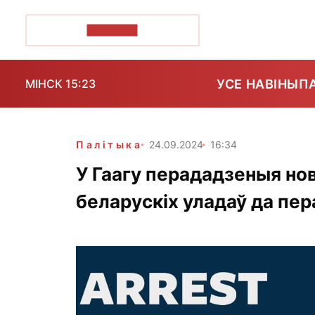
ПОЗІРК+
УСЕ НАВІНЫ
П
МІНСК 15:23
Палітыка
24.09.2024
16:34
У Гаагу перададзеныя нов
беларускіх уладаў да пе