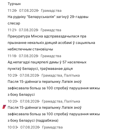
Турчын
11:26
07.08.2026
Грамадства
На рудніку "Беларуськалія" загінуў 29-гадовы
слесар
11:21
07.08.2026
Грамадства
Пракуратура Мінска адсправаздачылася пра
прызнанне некалькіх дзяцей асобамі ў сацыяльна
небяспечным становішчы
11:16
07.08.2026
Грамадства
Ад непагадзі пацярпелі дамы ў 57 населеных
пунктаў Беларусі, траўмаванае дзіця
10:29
07.08.2026
Грамадства, Палітыка
Пасля 15-дзённага перапынку Латвія зноў
зафіксавала больш за 100 спробаў парушэння мяжы
з боку Беларусі
10:20
07.08.2026
Грамадства, Палітыка
Пасля 15-дзённага перапынку Латвія зноў
зафіксавала больш за 100 спробаў парушэння мяжы
з боку Беларусі (падрабязна)
10:03
07.08.2026
Грамадства