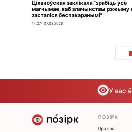
Ціханоўская заклікала "зрабіць усё
магчымае, каб злачынствы рэжыму 
засталіся беспакаранымі"
14:27
07.08.2026
У вас 
ПОЗІРК
Пра нас