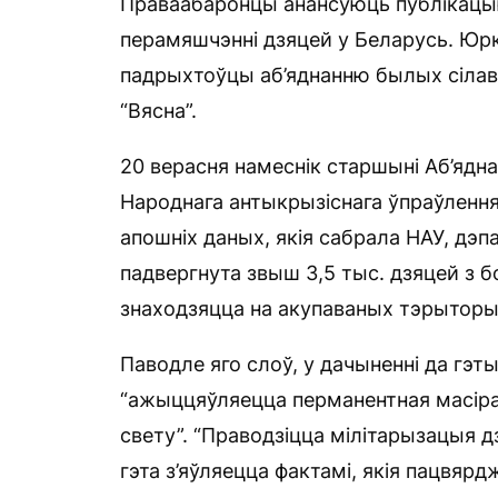
Праваабаронцы анансуюць публікацыю
перамяшчэнні дзяцей у Беларусь. Юрк
падрыхтоўцы аб’яднанню былых сілаві
“Вясна”.
20 верасня намеснік старшыні Аб’яднан
Народнага антыкрызіснага ўпраўленн
апошніх даных, якія сабрала НАУ, дэ
падвергнута звыш 3,5 тыс. дзяцей з б
знаходзяцца на акупаваных тэрыторы
Паводле яго слоў, у дачыненні да гэт
“ажыццяўляецца перманентная масірав
свету”. “Праводзіцца мілітарызацыя 
гэта з’яўляецца фактамі, якія пацвяр