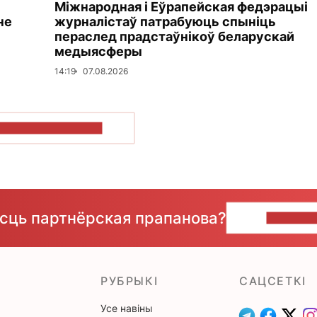
Міжнародная і Еўрапейская федэрацыі
не
журналістаў патрабуюць спыніць
пераслед прадстаўнікоў беларускай
медыясферы
14:19
07.08.2026
ПАКАЗАЦЬ БОЛЬШ
ёсць партнёрская прапанова?
НАПІШЫ
РУБРЫКІ
САЦСЕТКІ
Усе навіны