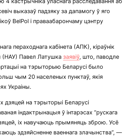
 4 кастрычніка ўласнага расследавання аб
евіч выказаў падзяку за дапамогу ў яго
коў BelPol і праваабарончаму цэнтру
ага пераходнага кабінета (АПК), кіраўнік
я (НАУ) Павел Латушка
заявіў
, што, паводле
партацыі на тэрыторыю Беларусі было
ольш чым 20 населеных пунктаў, якія
ях Украіны.
ых дзяцей на тэрыторыі Беларусі
аная індактрынацыя ў інтарэсах “рускага
дзяцей, іх навучаюць прымяняць зброю. Усё
джаюць здзяйсненне ваеннага злачынства”, —