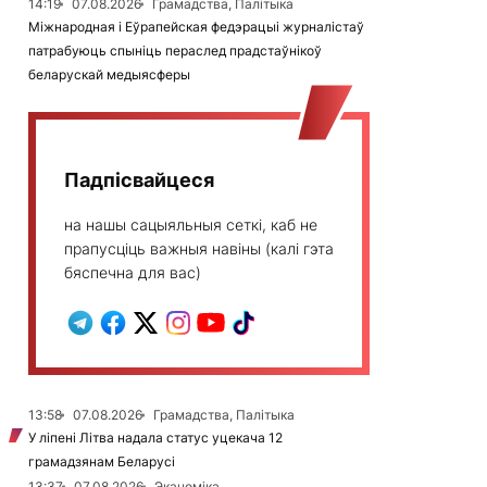
14:19
07.08.2026
Грамадства, Палітыка
Міжнародная і Еўрапейская федэрацыі журналістаў
патрабуюць спыніць пераслед прадстаўнікоў
беларускай медыясферы
Падпісвайцеся
на нашы сацыяльныя сеткі, каб не
прапусціць важныя навіны (калі гэта
бяспечна для вас)
13:58
07.08.2026
Грамадства, Палітыка
У ліпені Літва надала статус уцекача 12
грамадзянам Беларусі
13:37
07.08.2026
Эканоміка