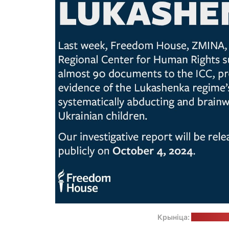
Крыніца:
старонка 