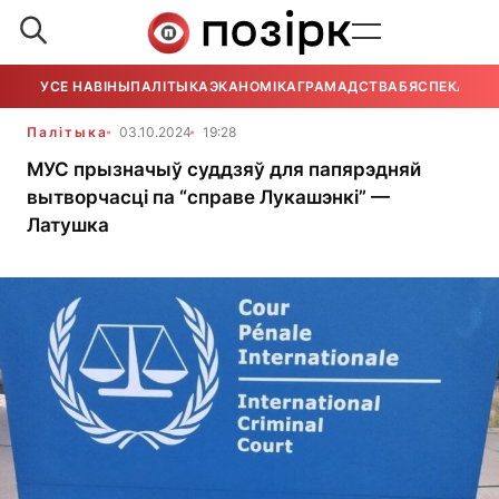
УСЕ НАВІНЫ
ПАЛІТЫКА
ЭКАНОМІКА
ГРАМАДСТВА
БЯСПЕКА
УСЕ
Палітыка
03.10.2024
19:28
МУС прызначыў суддзяў для папярэдняй
вытворчасці па “справе Лукашэнкі” —
Латушка