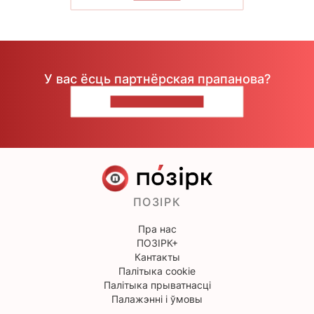
У вас ёсць партнёрская прапанова?
НАПІШЫЦЕ НАМ
ПОЗІРК
Пра нас
ПОЗІРК+
Кантакты
Палітыка cookie
Палітыка прыватнасці
Палажэнні і ўмовы