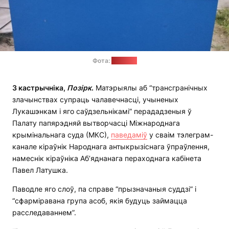
Фота:
"Позірк"
3 кастрычніка,
Позірк
.
Матэрыялы аб “трансгранічных
злачынствах супраць чалавечнасці, учыненых
Лукашэнкам і яго саўдзельнікамі” перададзеныя ў
Палату папярэдняй вытворчасці Міжнароднага
крымінальнага суда (МКС),
паведаміў
у сваім тэлеграм-
канале кіраўнік Народнага антыкрызіснага ўпраўлення,
намеснік кіраўніка Аб’яднанага пераходнага кабінета
Павел Латушка.
Паводле яго слоў, па справе “прызначаныя суддзі” і
“сфарміравана група асоб, якія будуць займацца
расследаваннем”.