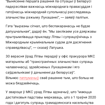
“Вынясенне першага рашэння па сітуацыі ў Беларусі
падкрэслівае важнасць міжнароднага правасуддзя і
гатоўнасць міжнароднай супольнасці расследаваць
злачынствы рэжыму Лукашэнкі”, — заявіў палітык.
Гэта “выразны сігнал, што беспакаранасць не будзе
дапушчальная”, дадаў ён. “Мы заклікаем усе дзяржавы
прытрымлівацца прыкладу Літвы і супрацоўнічаць з
Міжнародным крымінальным судом для дасягнення
справядлівасці”, — сказаў Латушка.
30 верасня ўрад Літвы перадаў у офіс пракурора МКС
матэрыялы аб “трансгранічных злачынствах супраць
чалавечнасці, здзейсненых Лукашэнкам і яго
саўдзельнікамі ў дачыненні да беларусаў”.
Вільнюс
патлумачыў
сваё рашэнне тым, што больш не
можа бяздзейнічаць.
У звароце ў МКС урад Літвы адзначыў, што “маюцца
дастатковыя падставы меркаваць, што з 1 траўня 2020
года і дагэтуль супраць грамадзянскага насельніцтва