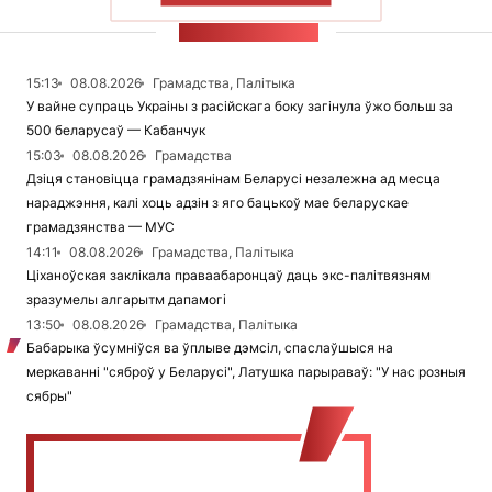
СТУЖКА НАВІН
15:13
08.08.2026
Грамадства, Палітыка
У вайне супраць Украіны з расійскага боку загінула ўжо больш за
500 беларусаў — Кабанчук
15:03
08.08.2026
Грамадства
Дзіця становіцца грамадзянінам Беларусі незалежна ад месца
нараджэння, калі хоць адзін з яго бацькоў мае беларускае
грамадзянства — МУС
14:11
08.08.2026
Грамадства, Палітыка
Ціханоўская заклікала праваабаронцаў даць экс-палітвязням
зразумелы алгарытм дапамогі
13:50
08.08.2026
Грамадства, Палітыка
Бабарыка ўсумніўся ва ўплыве дэмсіл, спаслаўшыся на
меркаванні "сяброў у Беларусі", Латушка парыраваў: "У нас розныя
сябры"