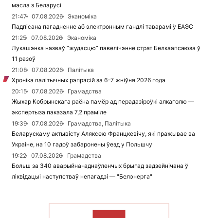
масла з Беларусі
21:47
07.08.2026
Эканоміка
Падпісана пагадненне аб электронным гандлі таварамі ў ЕАЭС
21:25
07.08.2026
Эканоміка
Лукашэнка назваў “жудасцю” павелічэнне страт Белкаапсаюза ў
11 разоў
21:08
07.08.2026
Палітыка
Хроніка палітычных рэпрэсій за 6–7 жніўня 2026 года
20:15
07.08.2026
Грамадства
Жыхар Кобрынскага раёна памёр ад перадазіроўкі алкаголю —
экспертыза паказала 7,2 праміле
19:39
07.08.2026
Грамадства, Палітыка
Беларускаму актывісту Аляксею Францкевічу, які пражывае ва
Украіне, на 10 гадоў забаронены ўезд у Польшчу
19:22
07.08.2026
Грамадства
Больш за 340 аварыйна-аднаўленчых брыгад задзейнічана ў
ліквідацыі наступстваў непагадзі — "Белэнерга"
ЧЫТАЦЬ