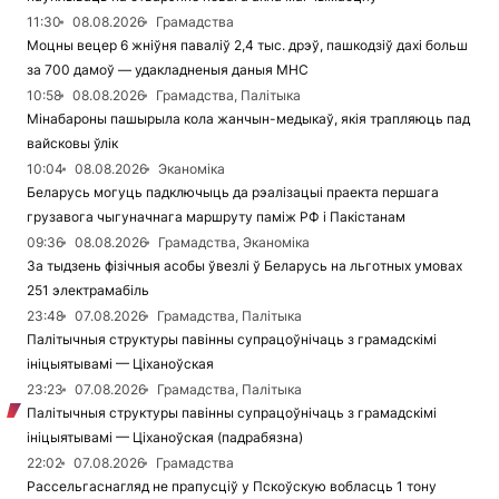
11:30
08.08.2026
Грамадства
Моцны вецер 6 жніўня паваліў 2,4 тыс. дрэў, пашкодзіў дахі больш
за 700 дамоў — удакладненыя даныя МНС
10:58
08.08.2026
Грамадства, Палітыка
Мінабароны пашырыла кола жанчын-медыкаў, якія трапляюць пад
вайсковы ўлік
10:04
08.08.2026
Эканоміка
Беларусь могуць падключыць да рэалізацыі праекта першага
грузавога чыгуначнага маршруту паміж РФ і Пакістанам
09:36
08.08.2026
Грамадства, Эканоміка
За тыдзень фізічныя асобы ўвезлі ў Беларусь на льготных умовах
251 электрамабіль
23:48
07.08.2026
Грамадства, Палітыка
Палітычныя структуры павінны супрацоўнічаць з грамадскімі
ініцыятывамі — Ціханоўская
23:23
07.08.2026
Грамадства, Палітыка
Палітычныя структуры павінны супрацоўнічаць з грамадскімі
ініцыятывамі — Ціханоўская (падрабязна)
22:02
07.08.2026
Грамадства
Рассельгаснагляд не прапусціў у Пскоўскую вобласць 1 тону