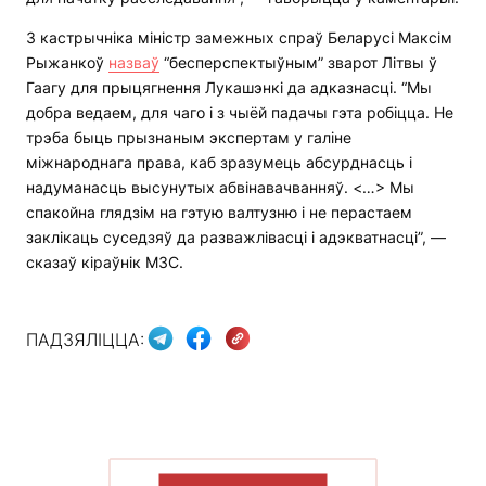
3 кастрычніка міністр замежных спраў Беларусі Максім
Рыжанкоў
назваў
“бесперспектыўным” зварот Літвы ў
Гаагу для прыцягнення Лукашэнкі да адказнасці. “Мы
добра ведаем, для чаго і з чыёй падачы гэта робіцца. Не
трэба быць прызнаным экспертам у галіне
міжнароднага права, каб зразумець абсурднасць і
надуманасць высунутых абвінавачванняў. <…> Мы
спакойна глядзім на гэтую валтузню і не перастаем
заклікаць суседзяў да разважлівасці і адэкватнасці”, —
сказаў кіраўнік МЗС.
ПАДЗЯЛІЦЦА:
ПАКАЗАЦЬ БОЛЬШ