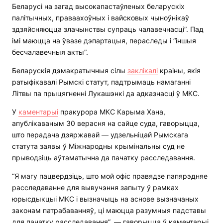
Беларусі на загад высокапастаўленых беларускіх
палітычных, праваахоўных і вайсковых чыноўнікаў
здзяйсняюцца злачынствы супраць чалавечнасці”. Пад
імі маюцца на ўвазе дэпартацыя, пераследы і “іншыя
бесчалавечныя акты”.
Беларускія дэмакратычныя сілы
заклікалі
краіны, якія
ратыфікавалі Рымскі статут, падтрымаць намаганні
Літвы па прыцягненні Лукашэнкі да адказнасці ў МКС.
У
каментарыі
пракурора МКС Карыма Хана,
апублікаваным 30 верасня на сайце суда, гаворыцца,
што перадача дзяржавай — удзельніцай Рымскага
статута заявы ў Міжнародны крымінальны суд не
прыводзіць аўтаматычна да пачатку расследавання.
“Я магу пацвердзіць, што мой офіс правядзе папярэдняе
расследаванне для вывучэння запыту ў рамках
юрысдыкцыі МКС і вызначыць на аснове вызначаных
законам патрабаванняў, ці маюцца разумныя падставы
для пачатку расследавання”, — гаворыцца ў каментарыі.