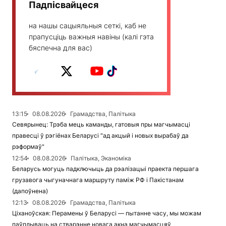
Падпісвайцеся
на нашы сацыяльныя сеткі, каб не
прапусціць важныя навіны (калі гэта
бяспечна для вас)
13:15
08.08.2026
Грамадства, Палітыка
Севярынец: Трэба мець каманды, гатовыя пры магчымасці
правесці ў рэгіёнах Беларусі "ад акцый і новых вырабаў да
рэформаў"
12:54
08.08.2026
Палітыка, Эканоміка
Беларусь могуць падключыць да рэалізацыі праекта першага
грузавога чыгуначнага маршруту паміж РФ і Пакістанам
(дапоўнена)
12:13
08.08.2026
Грамадства, Палітыка
Ціханоўская: Перамены ў Беларусі — пытанне часу, мы можам
паўплываць на стварэнне новага акна магчымасцяў