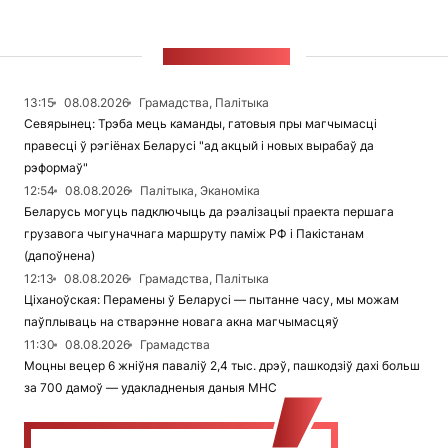
СТУЖКА НАВІН
13:15
08.08.2026
Грамадства, Палітыка
Севярынец: Трэба мець каманды, гатовыя пры магчымасці
правесці ў рэгіёнах Беларусі "ад акцый і новых вырабаў да
рэформаў"
12:54
08.08.2026
Палітыка, Эканоміка
Беларусь могуць падключыць да рэалізацыі праекта першага
грузавога чыгуначнага маршруту паміж РФ і Пакістанам
(дапоўнена)
12:13
08.08.2026
Грамадства, Палітыка
Ціханоўская: Перамены ў Беларусі — пытанне часу, мы можам
паўплываць на стварэнне новага акна магчымасцяў
11:30
08.08.2026
Грамадства
Моцны вецер 6 жніўня паваліў 2,4 тыс. дрэў, пашкодзіў дахі больш
за 700 дамоў — удакладненыя даныя МНС