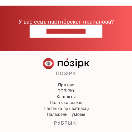
У вас ёсць партнёрская прапанова?
НАПІШЫЦЕ НАМ
ПОЗІРК
Пра нас
ПОЗІРК+
Кантакты
Палітыка cookie
Палітыка прыватнасці
Палажэнні і ўмовы
РУБРЫКІ