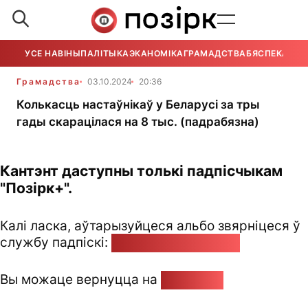
УСЕ НАВІНЫ
ПАЛІТЫКА
ЭКАНОМІКА
ГРАМАДСТВА
БЯСПЕКА
УСЕ
Грамадства
03.10.2024
20:36
Колькасць настаўнікаў у Беларусі за тры
гады скарацілася на 8 тыс. (падрабязна)
Кантэнт даступны толькі падпісчыкам
"Позірк+".
Калі ласка, аўтарызуйцеся альбо звярніцеся ў
службу падпіскі:
pozirk@pozirk.online
Вы можаце вернуцца на
Галоўную