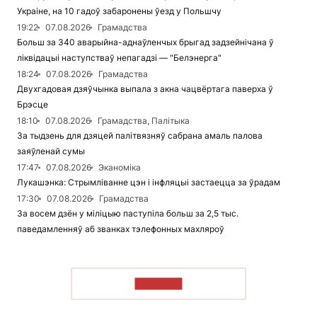
Украіне, на 10 гадоў забаронены ўезд у Польшчу
19:22
07.08.2026
Грамадства
Больш за 340 аварыйна-аднаўленчых брыгад задзейнічана ў
ліквідацыі наступстваў непагадзі — "Белэнерга"
18:24
07.08.2026
Грамадства
Двухгадовая дзяўчынка выпала з акна чацвёртага паверха ў
Брэсце
18:10
07.08.2026
Грамадства, Палітыка
За тыдзень для дзяцей палітвязняў сабрана амаль палова
заяўленай сумы
17:47
07.08.2026
Эканоміка
Лукашэнка: Стрымліванне цэн і інфляцыі застаецца за ўрадам
17:30
07.08.2026
Грамадства
За восем дзён у міліцыю паступіла больш за 2,5 тыс.
паведамленняў аб званках тэлефонных махляроў
ЧЫТАЦЬ