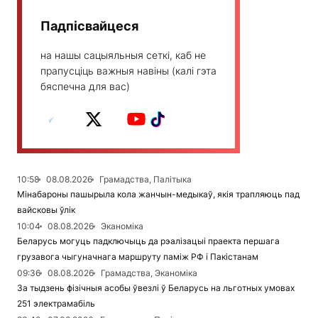
Падпісвайцеся
на нашы сацыяльныя сеткі, каб не
прапусціць важныя навіны (калі гэта
бяспечна для вас)
10:58
08.08.2026
Грамадства, Палітыка
Мінабароны пашырыла кола жанчын-медыкаў, якія трапляюць пад
вайсковы ўлік
10:04
08.08.2026
Эканоміка
Беларусь могуць падключыць да рэалізацыі праекта першага
грузавога чыгуначнага маршруту паміж РФ і Пакістанам
09:36
08.08.2026
Грамадства, Эканоміка
За тыдзень фізічныя асобы ўвезлі ў Беларусь на льготных умовах
251 электрамабіль