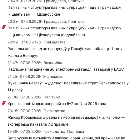
23:48
07.08.2026
Грамадства, Палітыка
Палітычныя структуры павінны супрацоўнічаць з грамадскімі
ініцыятывамі — Ціханоўская
23:23
07.08.2026
Грамадства, Палітыка
Палітычныя структуры павінны супрацоўнічаць з грамадскімі
ініцыятывамі — Ціханоўская (падрабязна)
22:02
07.08.2026
Грамадства
Рассельгаснагляд не прапусціў у Пскоўскую вобласць 1 тону
масла з Беларусі
21:47
07.08.2026
Эканоміка
Падпісана пагадненне аб электронным гандлі таварамі ў ЕАЭС
21:25
07.08.2026
Эканоміка
Лукашэнка назваў “жудасцю” павелічэнне страт Белкаапсаюза ў
11 разоў
21:08
07.08.2026
Палітыка
Хроніка палітычных рэпрэсій за 6–7 жніўня 2026 года
20:15
07.08.2026
Грамадства
Жыхар Кобрынскага раёна памёр ад перадазіроўкі алкаголю —
экспертыза паказала 7,2 праміле
19:39
07.08.2026
Грамадства, Палітыка
Беларускаму актывісту Аляксею Францкевічу, які пражывае ва