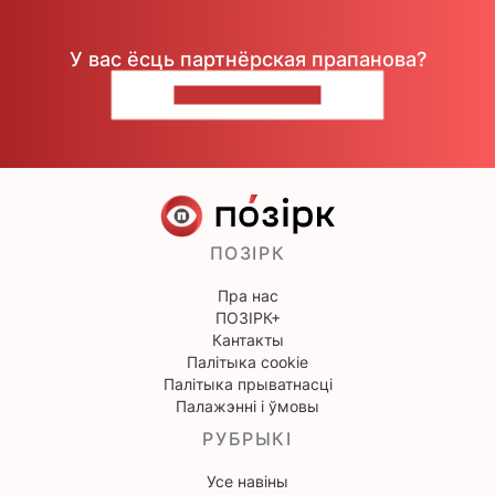
У вас ёсць партнёрская прапанова?
НАПІШЫЦЕ НАМ
ПОЗІРК
Пра нас
ПОЗІРК+
Кантакты
Палітыка cookie
Палітыка прыватнасці
Палажэнні і ўмовы
РУБРЫКІ
Усе навіны