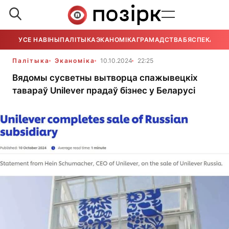
УСЕ НАВІНЫ
ПАЛІТЫКА
ЭКАНОМІКА
ГРАМАДСТВА
БЯСПЕКА
УСЕ
Палітыка
Эканоміка
10.10.2024
22:25
Вядомы сусветны вытворца спажывецкіх
тавараў Unilever прадаў бізнес у Беларусі