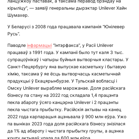
ланцужкоў паставак, а таксама перавод брэндаў на
кірыліцу”, — заявіў генеральны дырэктар Unilever Хайн
Шумахер.
У Беларусі з 2008 года працавала кампанія “Юнілевер
Русь”.
Паводле
інфармацыі
“Інтэрфакса”, у Расіі Unilever
працаваў з 1991 года. У кампаніі было тут каля 3 тыс.
супрацоўнікаў і чатыры буйныя вытворчыя кластары. У
Санкт-Пецярбургу яна выпускае касметыку і бытавую
хімію, таксама ў яе ёсць вытворчасць касметычнай
прадукцыі ў Екацярынбурзе. У Тульскай вобласці і
Омску Unilever вырабляе марожанае. Доля расійскага
бізнесу па стану на 2022 год складала 1,4 працэнта
пекла абароту ўсяго канцэрна Unilever і 2 працэнты
пекла чыстага прыбытку. Расійскія актывы на канец
2022 года карпарацыя ацэньвала ў 900 млн еўра. Ужо
па выніках 2023 года доля расійскага бізнесу знізілася
да 1% ад абароту і чыстага прыбытку групы, а ацэнка
кошту актываў упала да 600 млн еўра.