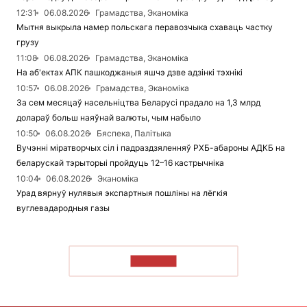
12:31
06.08.2026
Грамадства, Эканоміка
Мытня выкрыла намер польскага перавозчыка схаваць частку
грузу
11:08
06.08.2026
Грамадства, Эканоміка
На аб'ектах АПК пашкоджаныя яшчэ дзве адзінкі тэхнікі
10:57
06.08.2026
Грамадства, Эканоміка
За сем месяцаў насельніцтва Беларусі прадало на 1,3 млрд
долараў больш наяўнай валюты, чым набыло
10:50
06.08.2026
Бяспека, Палітыка
Вучэнні міратворчых сіл і падраздзяленняў РХБ-абароны АДКБ на
беларускай тэрыторыі пройдуць 12–16 кастрычніка
10:04
06.08.2026
Эканоміка
Урад вярнуў нулявыя экспартныя пошліны на лёгкія
вуглевадародныя газы
ЧЫТАЦЬ