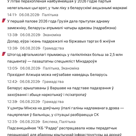
У Літве перахопленая найбуйнейшая ў 2026 годзе партыя
нелегальных цыгарэт, у тым ліку з беларускімі акцызнымі маркамі
14:11
06.08.2026
Палітыка
У першай палове 2026 года Грузія дала прытулак аднаму
замежніку, беларусы атрымалі чатыры адмовы (падрабязна)
13:38
06.08.2026
Эканоміка
Долар, еўра і юань падаражэлі на біржавых таргах 6 жніўня
13:36
06.08.2026
Грамадства
Штогод афтальмолагі прымаюць у паліклініках больш за 2,5 млн
пацыентаў — пазаштатны спецыяліст Мінздароўя
13:05
06.08.2026
Палітыка, Эканоміка
Прэзідэнт Алжыра можа неўзабаве наведаць Беларусь
12:42
06.08.2026
Грамадства
Беларус арыштаваны ў Варшаве на падставе падазрэння ў
захоўванні і збыце наркотыкаў і псіхатропаў
12:38
06.08.2026
Грамадства
У цэнтры Мінска на дзяўчыну ўпалі галіны надламанага дрэва —
пацярпелая ў бальніцы, у сітуацыі разбіраецца СК
12:35
06.08.2026
Бяспека, Палітыка
Падсанкцыйнае "КБ "Радар" распрацавала новы перадатчык
перашкодаў для абароны крытычнай інфраструктуры ад дронаў