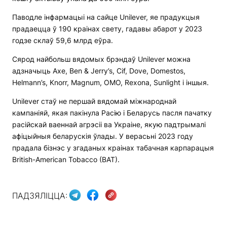
Паводле інфармацыі на сайце Unilever, яе прадукцыя
прадаецца ў 190 краінах свету, гадавы абарот у 2023
годзе склаў 59,6 млрд еўра.
Сярод найбольш вядомых брэндаў Unilever можна
адзначыць Axe, Ben & Jerry’s, Cif, Dove, Domestos,
Helmann’s, Knorr, Magnum, OMO, Rexona, Sunlight і іншыя.
Unilever стаў не першай вядомай міжнароднай
кампаніяй, якая пакінула Расію і Беларусь пасля пачатку
расійскай ваеннай агрэсіі ва Украіне, якую падтрымалі
афіцыйныя беларускія ўлады. У верасьні 2023 году
прадала бізнэс у згаданых краінах табачная карпарацыя
British-American Tobacco (BAT).
ПАДЗЯЛІЦЦА: