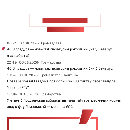
ПАКАЗАЦЬ БОЛЬШ
СТУЖКА НАВІН
00:24
07.08.2026
Грамадства
40,3 градуса — новы тэмпературны рэкорд жніўня ў Беларусі
(падрабязна)
22:42
06.08.2026
Грамадства
40,3 градуса — новы тэмпературны рэкорд жніўня ў Беларусі
19:57
06.08.2026
Грамадства, Палітыка
Правабаронцам вядома пра больш за 180 фактаў пераследу па
"справе ЕГУ"
17:36
06.08.2026
Грамадства
У ліпені ў Гродзенскай вобласці выпала паўтары месячныя нормы
ападкаў, у Гомельскай — менш за 60%