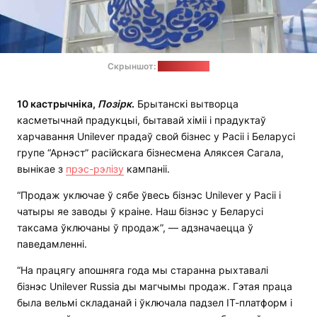
Скрыншот:
unilever.com
10 кастрычніка,
Позірк
.
Брытанскі вытворца
касметычнай прадукцыі, бытавай хіміі і прадуктаў
харчавання Unilever прадаў свой бізнес у Расіі і Беларусі
групе “Арнэст” расійскага бізнесмена Аляксея Сагала,
вынікае з
прэс-рэлізу
кампаніі.
“Продаж уключае ў сябе ўвесь бізнэс Unilever у Расіі і
чатыры яе заводы ў краіне. Наш бізнэс у Беларусі
таксама ўключаны ў продаж”, — адзначаецца ў
паведамленні.
“На працягу апошняга года мы старанна рыхтавалі
бізнэс Unilever Russia ды магчымы продаж. Гэтая праца
была вельмі складанай і ўключала падзел ІТ-платформ і