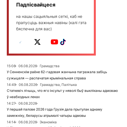
Падпісвайцеся
на нашы сацыяльныя сеткі, каб не
прапусціць важныя навіны (калі гэта
бяспечна для вас)
15:08
06.08.2026
Грамадства
У Сенненскім раёне 62-гадовая жанчына пагражала забіць
сужыцеля — распачатая крымінальная справа
14:49
06.08.2026
Грамадства, Палітыка
Статкевіч лічыць, что яго інсульт у няволі быў выкліканы адмоваю
ў неабходных леках
14:27
06.08.2026
У першай палове 2026 года Грузія дала прытулак аднаму
замежніку, беларусы атрымалі чатыры адмовы
14:14
06.08.2026
Эканоміка